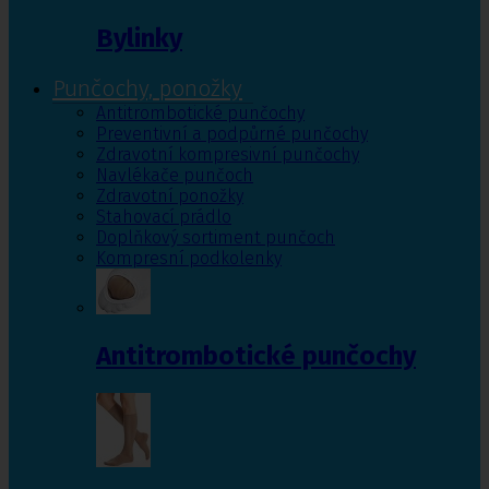
Bylinky
Punčochy, ponožky
Antitrombotické punčochy
Preventivní a podpůrné punčochy
Zdravotní kompresivní punčochy
Navlékače punčoch
Zdravotní ponožky
Stahovací prádlo
Doplňkový sortiment punčoch
Kompresní podkolenky
Antitrombotické punčochy