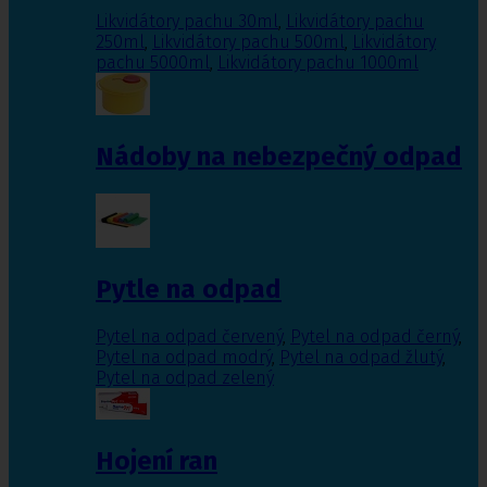
Likvidátory pachu 30ml
,
Likvidátory pachu
250ml
,
Likvidátory pachu 500ml
,
Likvidátory
pachu 5000ml
,
Likvidátory pachu 1000ml
Nádoby na nebezpečný odpad
Pytle na odpad
Pytel na odpad červený
,
Pytel na odpad černý
,
Pytel na odpad modrý
,
Pytel na odpad žlutý
,
Pytel na odpad zelený
Hojení ran