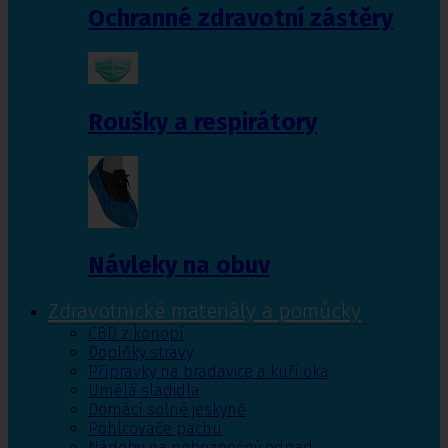
Ochranné zdravotní zástěry
Roušky a respirátory
Návleky na obuv
Zdravotnické materiály a pomůcky
CBD z konopí
Doplňky stravy
Přípravky na bradavice a kuří oka
Umělá sladidla
Domácí solné jeskyně
Pohlcovače pachu
Nádoby na nebezpečný odpad