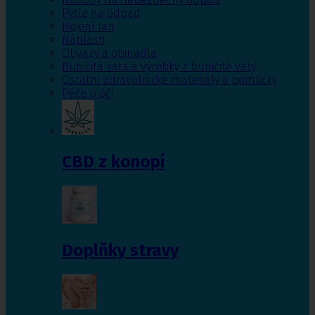
Pytle na odpad
Hojení ran
Náplasti
Obvazy a obinadla
Buničitá vata a výrobky z buničité vaty
Ostatní zdravotnické materiály a pomůcky
Péče o oči
CBD z konopí
Doplňky stravy