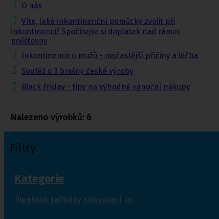
O nás
Víte, jaké inkontinenční pomůcky zvolit při
inkontinenci? Spočítejte si doplatek nad rámec
pojišťovny
Inkontinence u mužů - nejčastější příčiny a léčba
Soutěž o 3 brašny české výroby
Black Friday - tipy na výhodné vánoční nákupy
Nalezeno výrobků:
6
Filtry
Kategorie
Plenkové kalhotky zalepovací
(6)