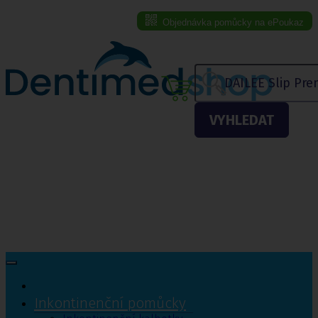
Objednávka pomůcky na ePoukaz
Menu eshopu
VYHLEDAT
Inkontinenční pomůcky