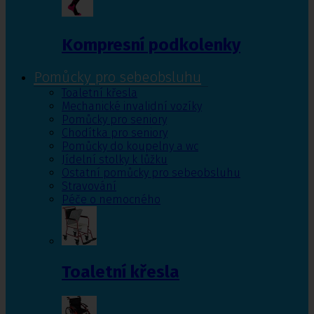
Kompresní podkolenky
Pomůcky pro sebeobsluhu
Toaletní křesla
Mechanické invalidní vozíky
Pomůcky pro seniory
Chodítka pro seniory
Pomůcky do koupelny a wc
Jídelní stolky k lůžku
Ostatní pomůcky pro sebeobsluhu
Stravování
Péče o nemocného
Toaletní křesla