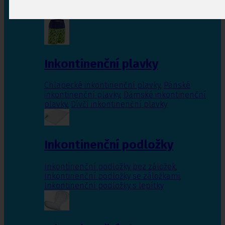
Inkontinenční vložky pro ženy
,
Inkontinenční
vložky pro muže
Inkontinenční plavky
Chlapecké inkontinenční plavky
,
Pánské
inkontinenční plavky
,
Dámské inkontinenční
plavky
,
Dívčí inkontinenční plavky
Inkontinenční podložky
Inkontinenční podložky bez záložek
,
Inkontinenční podložky se záložkami
,
Inkontinenční podložky s lepítky