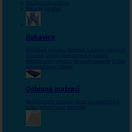
Roušky a respirátory
Návleky na obuv
Rukavice
Bavlněné rukavice
,
Nitrilové rukavice
,
Latexové
rukavice
,
Držáky jednorázových rukavic
,
Mikrotenové rukavice
,
Vinylové rukavice
,
Držáky
jednorázových rukavic
Ochrana matrací
Nepropustná ochrana
,
Papír na vyšetřovací
lůžka
,
Textilní savé podložky