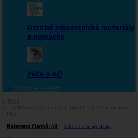
Ostatní zdravotnické materiály
a pomůcky
Péče o oči
Výprodej a slevy
Úvod
Fulltextové vyhledávání "DAILEE Slip Premium Maxi
Plus"
Nalezeno článků: 40
Zobrazit všechny články