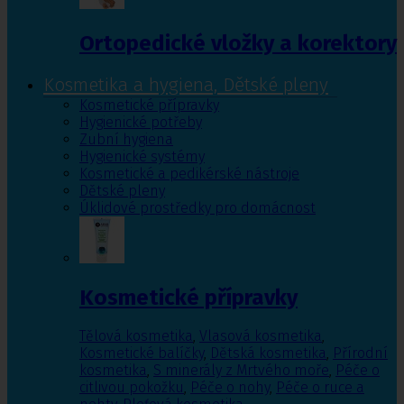
Ortopedické vložky a korektory
Kosmetika a hygiena, Dětské pleny
Kosmetické přípravky
Hygienické potřeby
Zubní hygiena
Hygienické systémy
Kosmetické a pedikérské nástroje
Dětské pleny
Úklidové prostředky pro domácnost
Kosmetické přípravky
Tělová kosmetika
,
Vlasová kosmetika
,
Kosmetické balíčky
,
Dětská kosmetika
,
Přírodní
kosmetika
,
S minerály z Mrtvého moře
,
Péče o
citlivou pokožku
,
Péče o nohy
,
Péče o ruce a