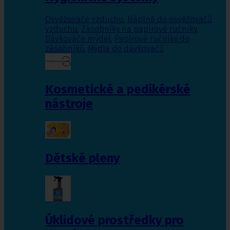
Osvěžovače vzduchu
,
Náplně do osvěžovačů
vzduchu
,
Zásobníky na papírové ručníky
,
Dávkováče mýdel
,
Papírové ručníky do
zásobníků
,
Mýdla do dávkovačů
Kosmetické a pedikérské
nástroje
Dětské pleny
Úklidové prostředky pro