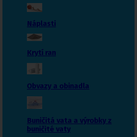
Náplasti
Krytí ran
Obvazy a obinadla
Buničitá vata a výrobky z
buničité vaty