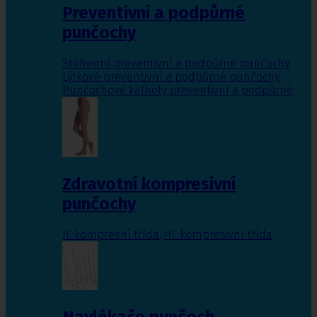
Preventivní a podpůrné
punčochy
Stehenní preventivní a podpůrné punčochy
,
Lýtkové preventivní a podpůrné punčochy
,
Punčochové kalhoty preventivní a podpůrné
Zdravotní kompresivní
punčochy
II. kompresní třída
,
III. kompresivní třída
Navlékače punčoch