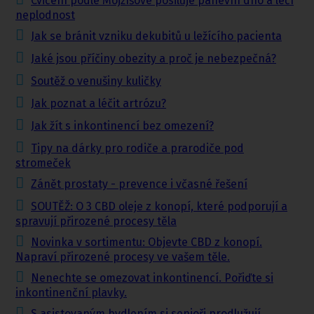
Cvičení podle Mojžíšové posiluje pánevní dno a léčí
neplodnost
Jak se bránit vzniku dekubitů u ležícího pacienta
Jaké jsou příčiny obezity a proč je nebezpečná?
Soutěž o venušiny kuličky
Jak poznat a léčit artrózu?
Jak žít s inkontinencí bez omezení?
Tipy na dárky pro rodiče a prarodiče pod
stromeček
Zánět prostaty - prevence i včasné řešení
SOUTĚŽ: O 3 CBD oleje z konopí, které podporují a
spravují přirozené procesy těla
Novinka v sortimentu: Objevte CBD z konopí.
Napraví přirozené procesy ve vašem těle.
Nenechte se omezovat inkontinencí. Pořiďte si
inkontinenční plavky.
S asistovaným bydlením si senioři prodlužují