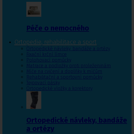
Péče o nemocného
Ortopedie, rehabilitace a sport
Ortopedické návleky, bandáže a ortézy
Fixační krční límce
Polohovací pomůcky
Matrace a podložky proti proleženinám
Míče na cvičení a doplňky k míčům
Rehabilitační a sportovní pomůcky
Tejpovací pásky
Ortopedické vložky a korektory
Ortopedické návleky, bandáže
a ortézy