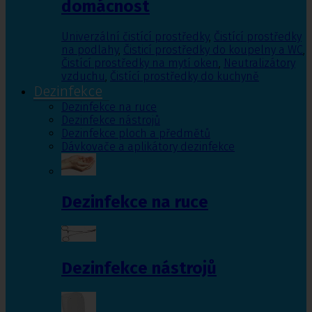
domácnost
Univerzální čistící prostředky
,
Čistící prostředky
na podlahy
,
Čisticí prostředky do koupelny a WC
,
Čistící prostředky na mytí oken
,
Neutralizátory
vzduchu
,
Čistící prostředky do kuchyně
Dezinfekce
Dezinfekce na ruce
Dezinfekce nástrojů
Dezinfekce ploch a předmětů
Dávkovače a aplikátory dezinfekce
Dezinfekce na ruce
Dezinfekce nástrojů