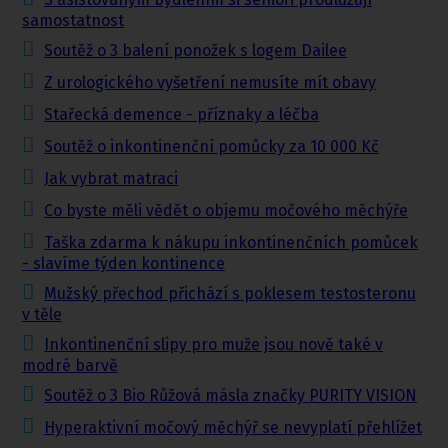
samostatnost
Soutěž o 3 balení ponožek s logem Dailee
Z urologického vyšetření nemusíte mít obavy
Stařecká demence - příznaky a léčba
Soutěž o inkontinenční pomůcky za 10 000 Kč
Jak vybrat matraci
Co byste měli vědět o objemu močového měchýře
Taška zdarma k nákupu inkontinenčních pomůcek
- slavíme týden kontinence
Mužský přechod přichází s poklesem testosteronu
v těle
Inkontinenční slipy pro muže jsou nově také v
modré barvě
Soutěž o 3 Bio Růžová másla značky PURITY VISION
Hyperaktivní močový měchýř se nevyplatí přehlížet