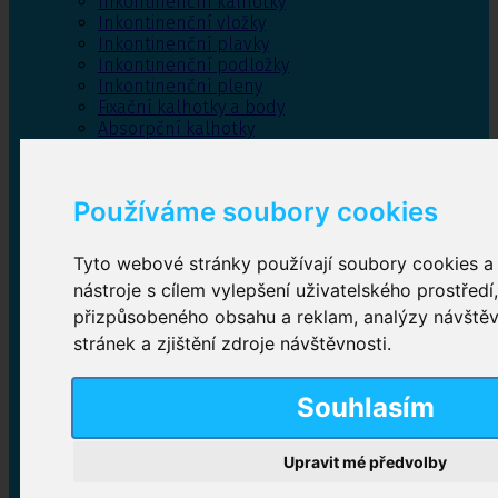
Inkontinenční kalhotky
Inkontinenční vložky
Inkontinenční plavky
Inkontinenční podložky
Inkontinenční pleny
Fixační kalhotky a body
Absorpční kalhotky
Péče o pánevní dno
Bylinky
Používáme soubory cookies
Tyto webové stránky používají soubory cookies a 
Inkontinenční kalhotky
nástroje s cílem vylepšení uživatelského prostředí
přizpůsobeného obsahu a reklam, analýzy návště
Plenkové kalhotky navlékací
,
Plenkové kalhotky
zalepovací
,
Inkontinenční kalhotky dámské
,
stránek a zjištění zdroje návštěvnosti.
Inkontinenční kalhotky pro muže
Souhlasím
Inkontinenční vložky
Upravit mé předvolby