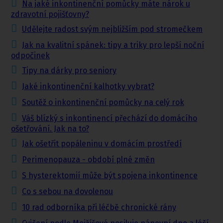
Na jaké inkontinenční pomůcky máte nárok u
zdravotní pojišťovny?
Udělejte radost svým nejbližším pod stromečkem
Jak na kvalitní spánek: tipy a triky pro lepší noční
odpočinek
Tipy na dárky pro seniory
Jaké inkontinenční kalhotky vybrat?
Soutěž o inkontinenční pomůcky na celý rok
Váš blízký s inkontinencí přechází do domácího
ošetřování. Jak na to?
Jak ošetřit popáleninu v domácím prostředí
Perimenopauza - období plné změn
S hysterektomií může být spojena inkontinence
Co s sebou na dovolenou
10 rad odborníka při léčbě chronické rány