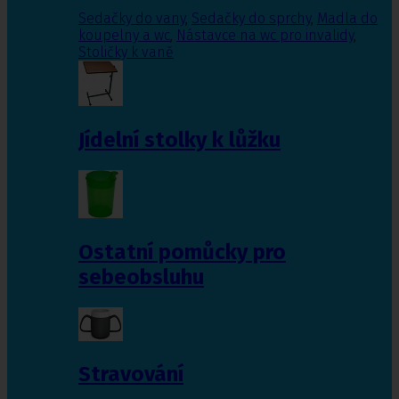
Sedačky do vany
,
Sedačky do sprchy
,
Madla do
koupelny a wc
,
Nástavce na wc pro invalidy
,
Stoličky k vaně
Jídelní stolky k lůžku
Ostatní pomůcky pro
sebeobsluhu
Stravování