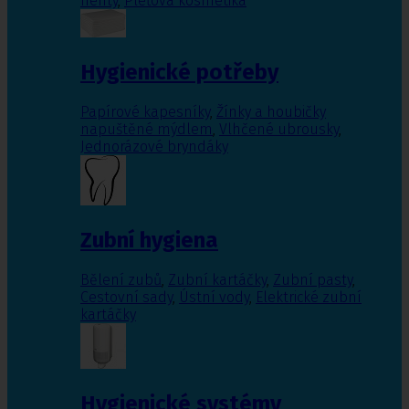
nehty
,
Pleťová kosmetika
Hygienické potřeby
Papírové kapesníky
,
Žínky a houbičky
napuštěné mýdlem
,
Vlhčené ubrousky
,
Jednorázové bryndáky
Zubní hygiena
Bělení zubů
,
Zubní kartáčky
,
Zubní pasty
,
Cestovní sady
,
Ústní vody
,
Elektrické zubní
kartáčky
Hygienické systémy