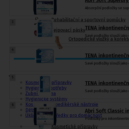
Abri Soft Superdry
Absorpční podložky se sup
Rehabilitační a sportovní pomůcky
3
TENA inkontinenčn
Tejpovací pásky
Savé podložky slouží jako
Ortopedické vložky a korekt
4
TENA inkontinenčn
Savé podložky slouží jako
Kosmetika a
hygiena, Dětské
pleny
5
Kosmetické přípravky
TENA inkontinenčn
Hygienické potřeby
Savé podložky slouží jako
Zubní hygiena
Hygienické systémy
Kosmetické a pedikérské nástroje
6
Dětské pleny
Abri Soft Classic 
Úklidové prostředky pro domácnost
Podložky pro inkontinentn
Kosmetické přípravky