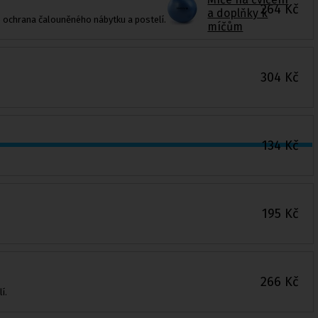
264
Kč
a doplňky k
 ochrana čalouněného nábytku a postelí.
míčům
304
Kč
134
Kč
195
Kč
266
Kč
í.