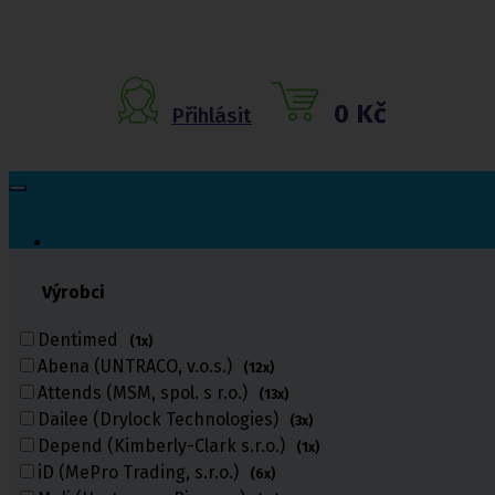
0 Kč
Přihlásit
Výrobci
Inkontinenční
pomůcky
Dentimed
(1x)
Abena (UNTRACO, v.o.s.)
(12x)
Inkontinenční kalhotky
Attends (MSM, spol. s r.o.)
Inkontinenční vložky
(13x)
Inkontinenční plavky
Dailee (Drylock Technologies)
(3x)
Inkontinenční podložky
Depend (Kimberly-Clark s.r.o.)
(1x)
Inkontinenční pleny
iD (MePro Trading, s.r.o.)
(6x)
Fixační kalhotky a body