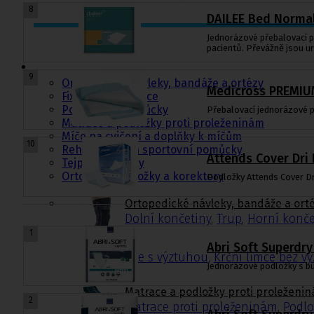
8
DAILEE Bed Normal
Jednorázové přebalovací po
Ortopedie,
pacientů. Převážně jsou urč
rehabilitace a
sport
9
Ortopedické návleky, bandáže a ortézy
Medicross PREMIUM
Fixační krční límce
Polohovací pomůcky
Přebalovací jednorázové p
Matrace a podložky proti proleženinám
Míče na cvičení a doplňky k míčům
10
Rehabilitační a sportovní pomůcky
Attends Cover Dri 
Tejpovací pásky
Ortopedické vložky a korektory
Podložky Attends Cover Dri
Ortopedické návleky, bandáže a ort
Dolní končetiny
,
Trup
,
Horní konče
1
Abri Soft Superdry
Krční límce s výztuhou
,
Krční límce bez v
Jednorázové podložky s bun
Matrace a podložky proti proleženi
2
Matrace proti proleženinám
,
Podlo