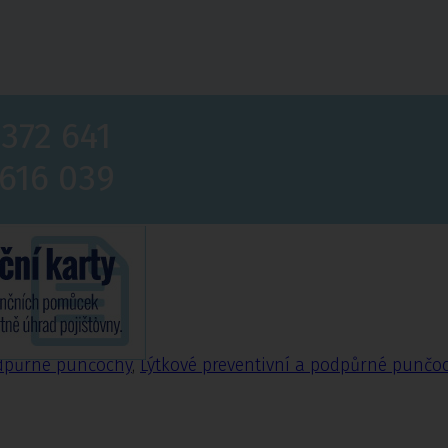
 372 641
 616 039
nčochy
odpůrné punčochy
,
Lýtkové preventivní a podpůrné punčo