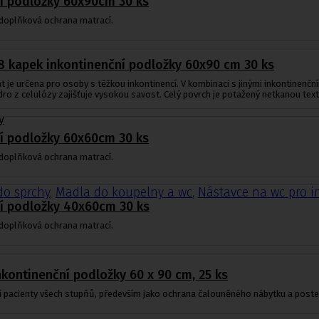
í podložky 60x90cm 30 ks
 doplňková ochrana matrací.
8 kapek inkontinenční podložky 60x90 cm 30 ks
 je určena pro osoby s těžkou inkontinencí. V kombinaci s jinými inkontinenč
ro z celulózy zajišťuje vysokou savost. Celý povrch je potažený netkanou textil
y
í podložky 60x60cm 30 ks
 doplňková ochrana matrací.
do sprchy
,
Madla do koupelny a wc
,
Nástavce na wc pro i
í podložky 40x60cm 30 ks
 doplňková ochrana matrací.
inkontinenční podložky 60 x 90 cm, 25 ks
í pacienty všech stupňů, především jako ochrana čalouněného nábytku a postel