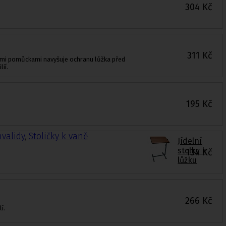
304
Kč
311
Kč
ními pomůckami navyšuje ochranu lůžka před
ií.
195
Kč
nvalidy
,
Stoličky k vaně
Jídelní
stolky k
134
Kč
lůžku
266
Kč
í.