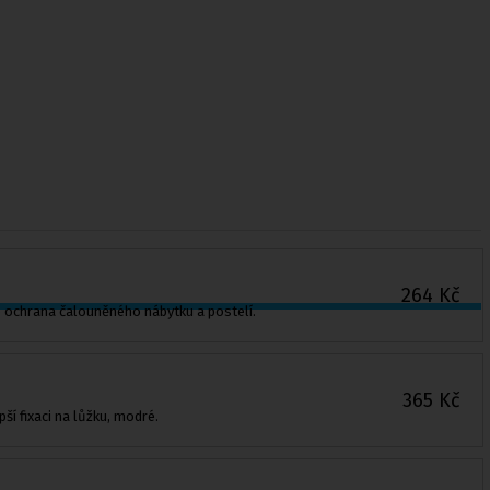
264
Kč
 ochrana čalouněného nábytku a postelí.
365
Kč
í fixaci na lůžku, modré.