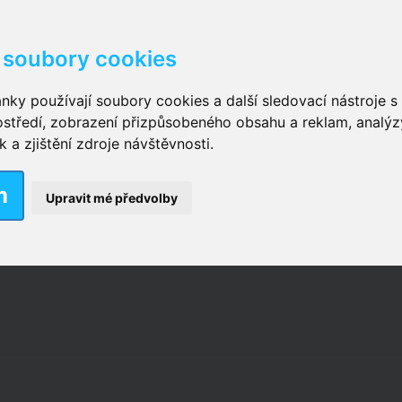
soubory cookies
kové kalhotky zalepovací
,
Inkontinenční kalhotky dámsk
nky používají soubory cookies a další sledovací nástroje s 
ostředí, zobrazení přizpůsobeného obsahu a reklam, analýz
ční vložky pro muže
a zjištění zdroje návštěvnosti.
m
nkontinenční plavky
,
Dámské inkontinenční plavky
,
Dívčí
Upravit mé předvolby
ek
,
Inkontinenční podložky se záložkami
,
Inkontinenční po