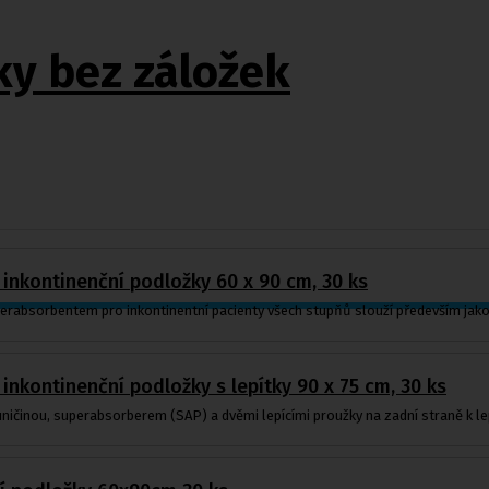
ky bez záložek
 inkontinenční podložky 60 x 90 cm, 30 ks
erabsorbentem pro inkontinentní pacienty všech stupňů slouží především jako
 inkontinenční podložky s lepítky 90 x 75 cm, 30 ks
ičinou, superabsorberem (SAP) a dvěmi lepícími proužky na zadní straně k lepš