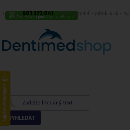
601 372 641
Telefon:
Volejte pondělí - pátek: 6:30 - 15
Objednávka pomůcky na ePoukaz
VYHLEDAT