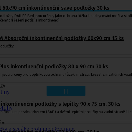
 60x90 cm inkontinenční savé podložky 30 ks
dložky DAILEE Bed jsou určeny jako ochrana lůžka k zachycování moči a stolic
eny při řešení potíží s inkontinencí.
 Absorpční inkontinenční podložky 60x90 cm 15 ks
odložky.
Plus inkontinenční podložky 80 x 90 cm 30 ks
 jsou určeny pro doplňkovou ochranu lůžek, matrací, křesel a invalidních vozí
ézy
tiny
 inkontinenční podložky s lepítky 90 x 75 cm, 30 ks
ýztuhy
ičinou, superabsorberem (SAP) a dvěmi lepícími proužky na zadní straně k lepš
nám
žky a sedáky proti proleženinám