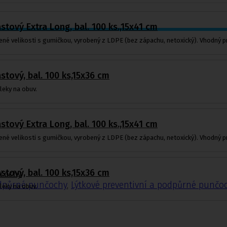
stový Extra Long, bal. 100 ks.,15x41 cm
né velikosti s gumičkou, vyrobený z LDPE (bez zápachu, netoxický). Vhodný pr
stový, bal. 100 ks,15x36 cm
leky na obuv.
stový Extra Long, bal. 100 ks.,15x41 cm
né velikosti s gumičkou, vyrobený z LDPE (bez zápachu, netoxický). Vhodný pr
stový, bal. 100 ks,15x36 cm
nčochy
odpůrné punčochy
,
Lýtkové preventivní a podpůrné punčo
leky na obuv.