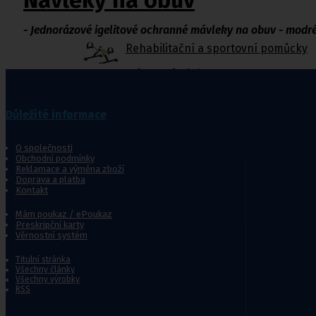
Návleky na obuv
- Jednorázové
igelitové
ochranné mávleky na obuv
- modr
Rehabilitační a sportovní pomůcky
Tejpovací pásky
Ortopedické vložky a korekt
Důležité informace
O společnosti
Kosmetika a
Obchodní podmínky
Reklamace a výměna zboží
hygiena, Dětské
Doprava a platba
pleny
Kontakt
Kosmetické přípravky
Hygienické potřeby
Mám poukaz / ePoukaz
Preskripční karty
Zubní hygiena
Věrnostní systém
Hygienické systémy
Kosmetické a pedikérské nástroje
Titulní stránka
Dětské pleny
Všechny články
Všechny výrobky
Úklidové prostředky pro domácnost
RSS
Kosmetické přípravky