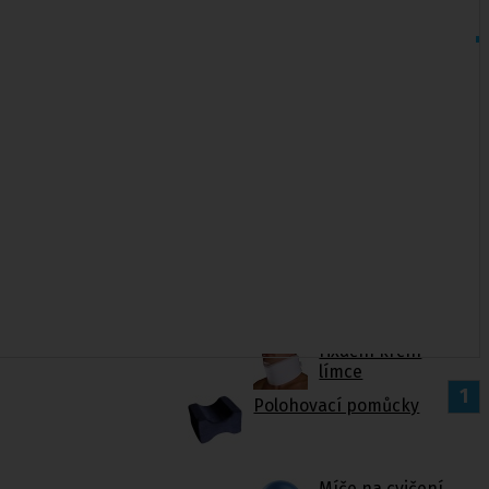
Fixační krční
límce
1
Polohovací pomůcky
Míče na cvičení