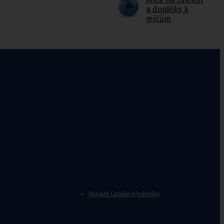
a doplňky k
míčům
Upravit Cookie předvolby