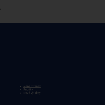
é
-
ory
Mapa stránek
Rubriky
Nové výrobky