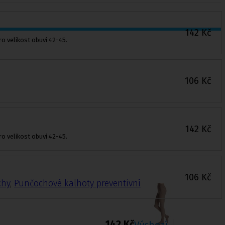
142
Kč
o velikost obuvi 42-45.
106
Kč
142
Kč
o velikost obuvi 42-45.
106
Kč
chy
,
Punčochové kalhoty preventivní
142 Kč
Výchozí