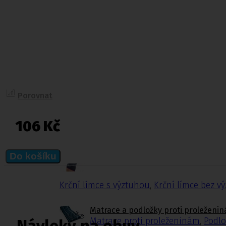
Ortopedie,
rehabilitace a
sport
Ortopedické návleky, bandáže a ortézy
Fixační krční límce
Polohovací pomůcky
Matrace a podložky proti proleženinám
Porovnat
Míče na cvičení a doplňky k míčům
Rehabilitační a sportovní pomůcky
Tejpovací pásky
106 Kč
Ortopedické vložky a korektory
Ortopedické návleky, bandáže a ort
Do košíku
Dolní končetiny
,
Trup
,
Horní konče
Krční límce s výztuhou
,
Krční límce bez v
Matrace a podložky proti proleženi
Matrace proti proleženinám
,
Podlo