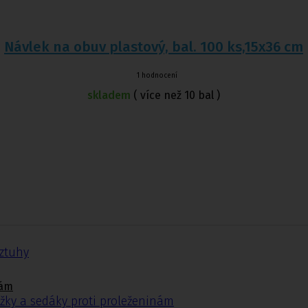
Návlek na obuv plastový, bal. 100 ks,15x36 cm
1 hodnocení
skladem
( více než 10 bal )
ézy
tiny
ýztuhy
nám
žky a sedáky proti proleženinám