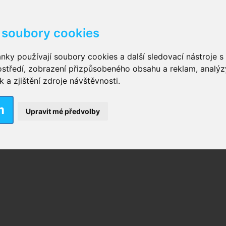
soubory cookies
kové kalhotky zalepovací
,
Inkontinenční kalhotky dámsk
nky používají soubory cookies a další sledovací nástroje s 
ostředí, zobrazení přizpůsobeného obsahu a reklam, analýz
ční vložky pro muže
a zjištění zdroje návštěvnosti.
m
nkontinenční plavky
,
Dámské inkontinenční plavky
,
Dívčí
Upravit mé předvolby
ek
,
Inkontinenční podložky se záložkami
,
Inkontinenční po