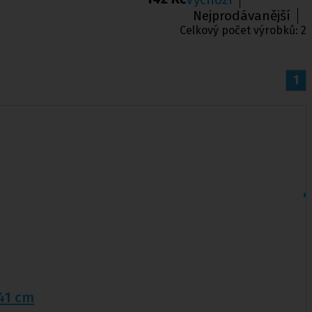
Nejprodávanější
Celkový počet výrobků:
2
1
x41 cm