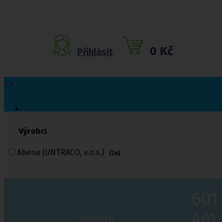
0 Kč
Přihlásit
Výrobci
Inkontinenční
pomůcky
Abena (UNTRACO, v.o.s.)
(2x)
Inkontinenční kalhotky
Inkontinenční vložky
Inkontinenční plavky
601
Inkontinenční podložky
Inkontinenční pleny
461
Fixační kalhotky a body
volejte