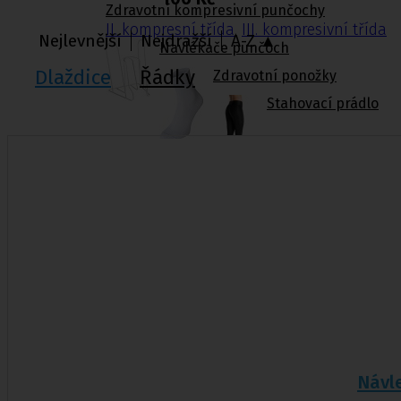
Zdravotní kompresivní punčochy
II. kompresní třída
,
III. kompresivní třída
Nejlevnější
Nejdražší
A-Z ▲
Navlékače punčoch
Dlaždice
Řádky
Zdravotní ponožky
Stahovací prádlo
Doplňkový sortiment punčoch
Kompresní podkolenky
Pomůcky pro
sebeobsluhu
Toaletní křesla
Mechanické invalidní vozíky
Pomůcky pro seniory
Chodítka pro seniory
Návle
Pomůcky do koupelny a wc