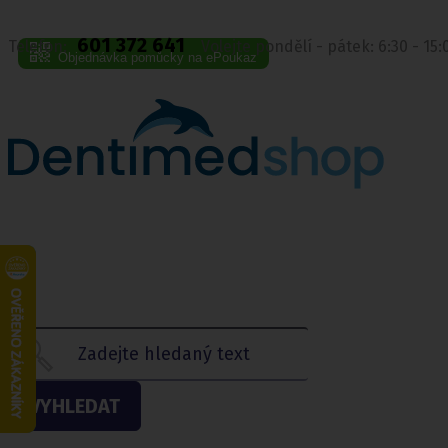
601 372 641
Telefon:
Volejte pondělí - pátek: 6:30 - 15
Objednávka pomůcky na ePoukaz
VYHLEDAT