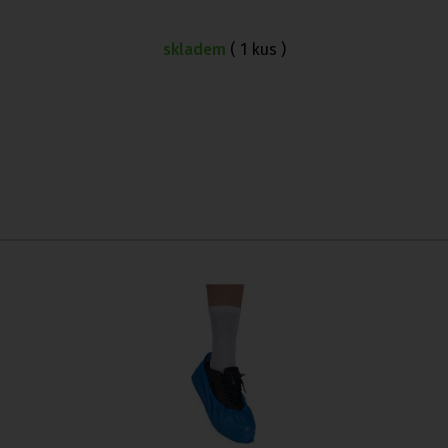
skladem
( 1 kus )
y
do sprchy
,
Madla do koupelny a wc
,
Nástavce na wc pro i