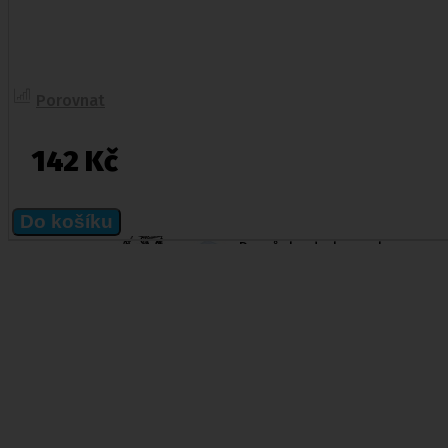
Jídelní stolky k lůžku
Ostatní pomůcky pro sebeobsluhu
Stravování
Péče o nemocného
Porovnat
Toaletní křesla
Mechanické invalidní vozíky
142 Kč
Pomůcky pro senior
Chodítka pro seniory
Do košíku
Pomůcky do koupelny a wc
Sedačky do vany
,
Sedačky 
Ostatní pomůcky pro sebeobsluhu
Stravování
Péče o nemocného