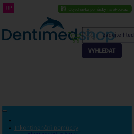
TIP
Objednávka pomůcky na ePoukaz
Menu eshopu
VYHLEDAT
Inkontinenční pomůcky