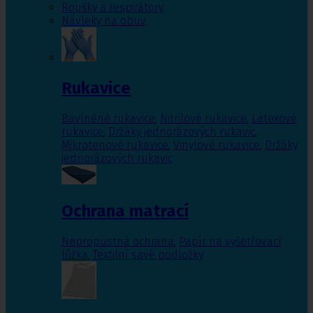
Roušky a respirátory
Návleky na obuv
Rukavice
Bavlněné rukavice
,
Nitrilové rukavice
,
Latexové
rukavice
,
Držáky jednorázových rukavic
,
Mikrotenové rukavice
,
Vinylové rukavice
,
Držáky
jednorázových rukavic
Ochrana matrací
Nepropustná ochrana
,
Papír na vyšetřovací
lůžka
,
Textilní savé podložky