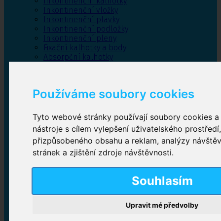
Inkontinenční kalhotky
Inkontinenční vložky
Inkontinenční plavky
Inkontinenční podložky
Inkontinenční pleny
Fixační kalhotky a body
Absorpční kalhotky
Péče o pánevní dno
Bylinky
Používáme soubory cookies
Tyto webové stránky používají soubory cookies a 
Inkontinenční kalhotky
nástroje s cílem vylepšení uživatelského prostředí
přizpůsobeného obsahu a reklam, analýzy návště
Plenkové kalhotky navlékací
,
Plenkové kalhotky
zalepovací
,
Inkontinenční kalhotky dámské
,
stránek a zjištění zdroje návštěvnosti.
Inkontinenční kalhotky pro muže
Souhlasím
Inkontinenční vložky
Upravit mé předvolby