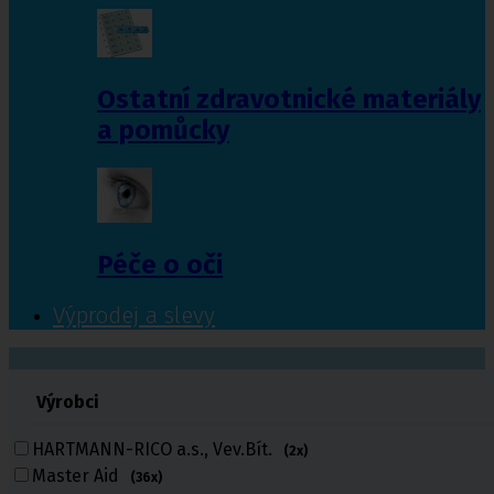
Ostatní zdravotnické materiály
a pomůcky
Péče o oči
Výprodej a slevy
601 372 641
Výrobci
461 616 039
volejte
HARTMANN-RICO a.s., Vev.Bít.
(2x)
Master Aid
(36x)