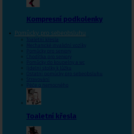
Kompresní podkolenky
Pomůcky pro sebeobsluhu
Toaletní křesla
Mechanické invalidní vozíky
Pomůcky pro seniory
Chodítka pro seniory
Pomůcky do koupelny a wc
Jídelní stolky k lůžku
Ostatní pomůcky pro sebeobsluhu
Stravování
Péče o nemocného
Toaletní křesla