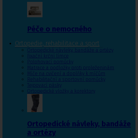
Péče o nemocného
Ortopedie, rehabilitace a sport
Ortopedické návleky, bandáže a ortézy
Fixační krční límce
Polohovací pomůcky
Matrace a podložky proti proleženinám
Míče na cvičení a doplňky k míčům
Rehabilitační a sportovní pomůcky
Tejpovací pásky
Ortopedické vložky a korektory
Ortopedické návleky, bandáže
a ortézy