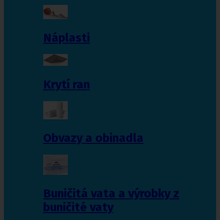
Náplasti
Krytí ran
Obvazy a obinadla
Buničitá vata a výrobky z
buničité vaty