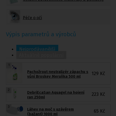
Péče o oči
Výpis parametrů a výrobců
Nejprodávanější
Aktuálně populární
1
Pachožrout neutralizér zápachu s
129
Kč
vůní Broskev Meruňka 500 ml
2
DebriEcaSan Aquagel na hojení
223
Kč
ran 250ml
3
Láhev na moč s uzávěrem
65
Kč
(bažant) 1000 ml