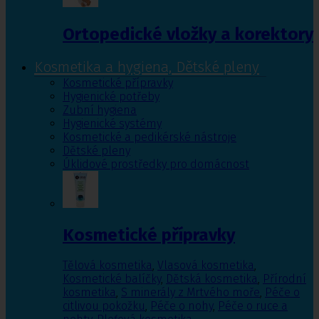
Ortopedické vložky a korektory
Kosmetika a hygiena, Dětské pleny
Kosmetické přípravky
Hygienické potřeby
Zubní hygiena
Hygienické systémy
Kosmetické a pedikérské nástroje
Dětské pleny
Úklidové prostředky pro domácnost
Kosmetické přípravky
Tělová kosmetika
,
Vlasová kosmetika
,
Kosmetické balíčky
,
Dětská kosmetika
,
Přírodní
kosmetika
,
S minerály z Mrtvého moře
,
Péče o
citlivou pokožku
,
Péče o nohy
,
Péče o ruce a