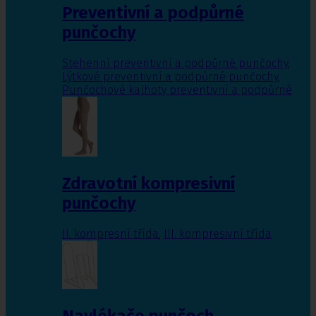
Preventivní a podpůrné
punčochy
Stehenní preventivní a podpůrné punčochy
,
Lýtkové preventivní a podpůrné punčochy
,
Punčochové kalhoty preventivní a podpůrné
Zdravotní kompresivní
punčochy
II. kompresní třída
,
III. kompresivní třída
Navlékače punčoch