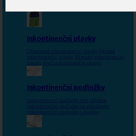
Inkontinenční vložky pro ženy
,
Inkontinenční
vložky pro muže
Inkontinenční plavky
Chlapecké inkontinenční plavky
,
Pánské
inkontinenční plavky
,
Dámské inkontinenční
plavky
,
Dívčí inkontinenční plavky
Inkontinenční podložky
Inkontinenční podložky bez záložek
,
Inkontinenční podložky se záložkami
,
Inkontinenční podložky s lepítky