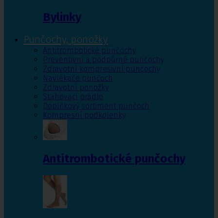
Bylinky
Punčochy, ponožky
Antitrombotické punčochy
Preventivní a podpůrné punčochy
Zdravotní kompresivní punčochy
Navlékače punčoch
Zdravotní ponožky
Stahovací prádlo
Doplňkový sortiment punčoch
Kompresní podkolenky
Antitrombotické punčochy