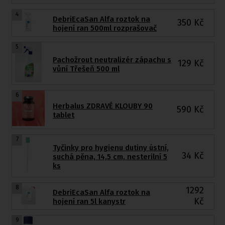
4
DebriEcaSan Alfa roztok na
350
Kč
hojení ran 500ml rozprašovač
5
Pachožrout neutralizér zápachu s
129
Kč
vůní Třešeň 500 ml
6
Herbalus ZDRAVÉ KLOUBY 90
590
Kč
tablet
7
Tyčinky pro hygienu dutiny ústní,
34
Kč
suchá pěna, 14,5 cm, nesterilní 5
ks
8
1292
DebriEcaSan Alfa roztok na
Kč
hojení ran 5l kanystr
9