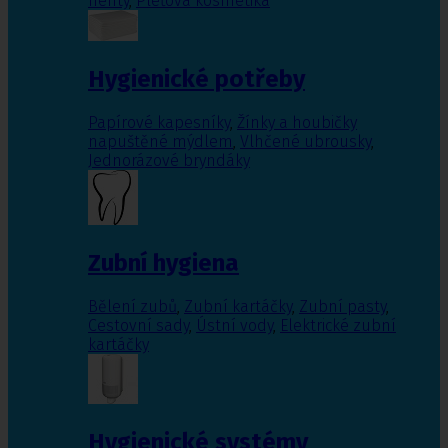
nehty
,
Pleťová kosmetika
Hygienické potřeby
Papírové kapesníky
,
Žínky a houbičky
napuštěné mýdlem
,
Vlhčené ubrousky
,
Jednorázové bryndáky
Zubní hygiena
Bělení zubů
,
Zubní kartáčky
,
Zubní pasty
,
Cestovní sady
,
Ústní vody
,
Elektrické zubní
kartáčky
Hygienické systémy