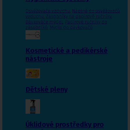
Osvěžovače vzduchu
,
Náplně do osvěžovačů
vzduchu
,
Zásobníky na papírové ručníky
,
Dávkováče mýdel
,
Papírové ručníky do
zásobníků
,
Mýdla do dávkovačů
Kosmetické a pedikérské
nástroje
Dětské pleny
Úklidové prostředky pro