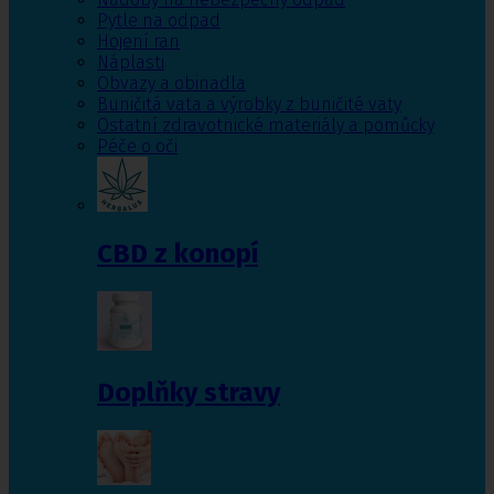
Pytle na odpad
Hojení ran
Náplasti
Obvazy a obinadla
Buničitá vata a výrobky z buničité vaty
Ostatní zdravotnické materiály a pomůcky
Péče o oči
CBD z konopí
Doplňky stravy