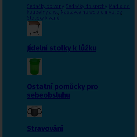
Sedačky do vany
,
Sedačky do sprchy
,
Madla do
koupelny a wc
,
Nástavce na wc pro invalidy
,
Stoličky k vaně
Jídelní stolky k lůžku
Ostatní pomůcky pro
sebeobsluhu
Stravování