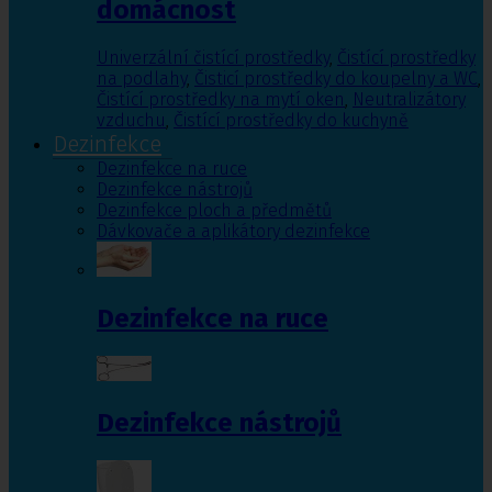
domácnost
Univerzální čistící prostředky
,
Čistící prostředky
na podlahy
,
Čisticí prostředky do koupelny a WC
,
Čistící prostředky na mytí oken
,
Neutralizátory
vzduchu
,
Čistící prostředky do kuchyně
Dezinfekce
Dezinfekce na ruce
Dezinfekce nástrojů
Dezinfekce ploch a předmětů
Dávkovače a aplikátory dezinfekce
Dezinfekce na ruce
Dezinfekce nástrojů