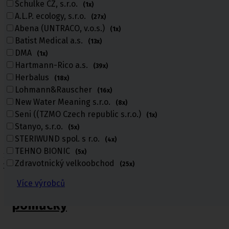
Schulke CZ, s.r.o.
(1x)
A.L.P. ecology, s.r.o.
(27x)
Abena (UNTRACO, v.o.s.)
(1x)
Batist Medical a.s.
(13x)
DMA
(1x)
Hartmann-Rico a.s.
(39x)
Herbalus
(18x)
Lohmann&Rauscher
(16x)
New Water Meaning s.r.o.
(8x)
Seni ((TZMO Czech republic s.r.o.)
(1x)
Stanyo, s.r.o.
(5x)
STERIWUND spol. s r.o.
(4x)
TEHNO BIONIC
(5x)
Úvod
Zdravotnický velkoobchod
(25x)
Zdravotnické materiály a pomůcky
Více výrobců
Zdravotnické materiály a
pomůcky