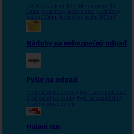
Likvidátory pachu 30ml
,
Likvidátory pachu
250ml
,
Likvidátory pachu 500ml
,
Likvidátory
pachu 5000ml
,
Likvidátory pachu 1000ml
Nádoby na nebezpečný odpad
Pytle na odpad
Pytel na odpad červený
,
Pytel na odpad černý
,
Pytel na odpad modrý
,
Pytel na odpad žlutý
,
Pytel na odpad zelený
Hojení ran