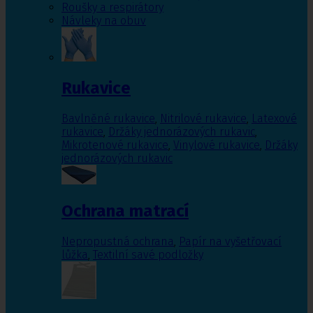
Roušky a respirátory
Návleky na obuv
Rukavice
Bavlněné rukavice
,
Nitrilové rukavice
,
Latexové
rukavice
,
Držáky jednorázových rukavic
,
Mikrotenové rukavice
,
Vinylové rukavice
,
Držáky
jednorázových rukavic
Ochrana matrací
Nepropustná ochrana
,
Papír na vyšetřovací
lůžka
,
Textilní savé podložky