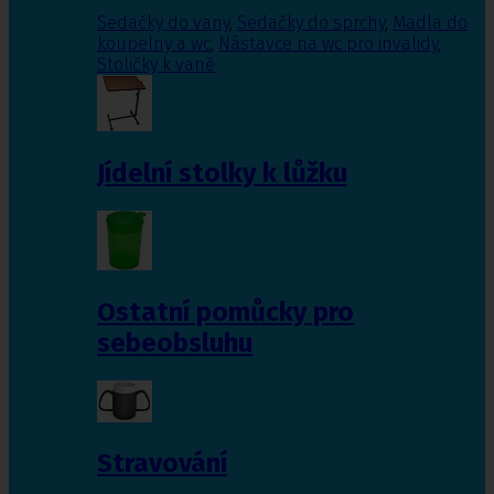
Sedačky do vany
,
Sedačky do sprchy
,
Madla do
koupelny a wc
,
Nástavce na wc pro invalidy
,
Stoličky k vaně
Jídelní stolky k lůžku
Ostatní pomůcky pro
sebeobsluhu
Stravování