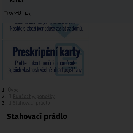
Barva
světlá
(4x)
Úvod
Punčochy, ponožky
Stahovací prádlo
Stahovací prádlo