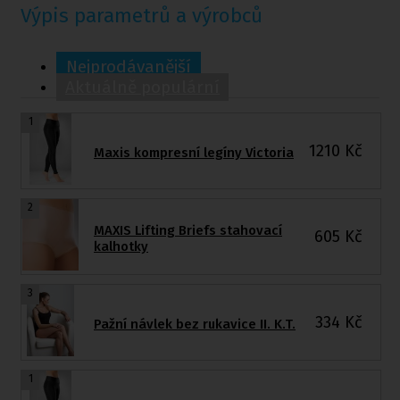
Výpis parametrů a výrobců
Nejprodávanější
Aktuálně populární
1
1210
Kč
Maxis kompresní legíny Victoria
2
MAXIS Lifting Briefs stahovací
605
Kč
kalhotky
3
334
Kč
Pažní návlek bez rukavice II. K.T.
1