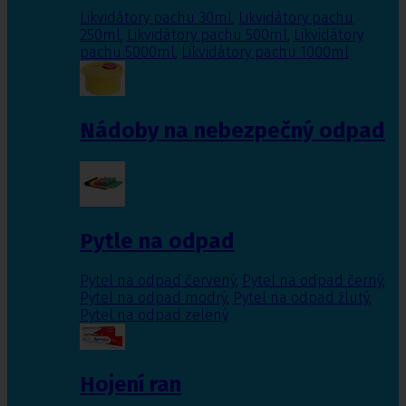
Likvidátory pachu 30ml
,
Likvidátory pachu
250ml
,
Likvidátory pachu 500ml
,
Likvidátory
pachu 5000ml
,
Likvidátory pachu 1000ml
Nádoby na nebezpečný odpad
Pytle na odpad
Pytel na odpad červený
,
Pytel na odpad černý
,
Pytel na odpad modrý
,
Pytel na odpad žlutý
,
Pytel na odpad zelený
Hojení ran