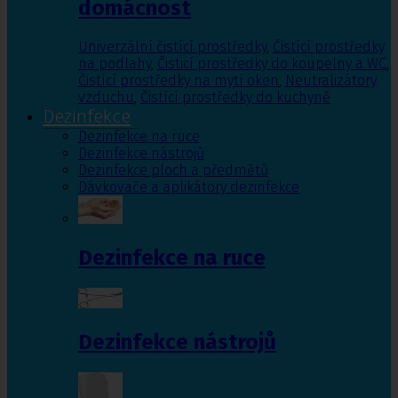
domácnost
Univerzální čistící prostředky
,
Čistící prostředky
na podlahy
,
Čisticí prostředky do koupelny a WC
,
Čistící prostředky na mytí oken
,
Neutralizátory
vzduchu
,
Čistící prostředky do kuchyně
Dezinfekce
Dezinfekce na ruce
Dezinfekce nástrojů
Dezinfekce ploch a předmětů
Dávkovače a aplikátory dezinfekce
Dezinfekce na ruce
Dezinfekce nástrojů