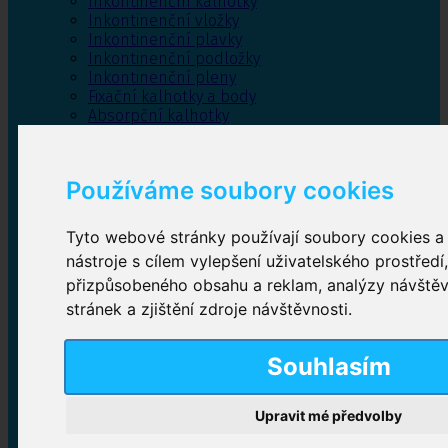
Inkontinenční kalhotky
Inkontinenční vložky
Inkontinenční plavky
Inkontinenční podložky
Inkontinenční pleny
Fixační kalhotky a body
Absorpční kalhotky
Péče o pánevní dno
Bylinky
Používáme soubory cookies
Tyto webové stránky používají soubory cookies a 
Inkontinenční kalhotky
nástroje s cílem vylepšení uživatelského prostředí
přizpůsobeného obsahu a reklam, analýzy návště
Plenkové kalhotky navlékací
,
Plenkové kalhotky
zalepovací
,
Inkontinenční kalhotky dámské
,
stránek a zjištění zdroje návštěvnosti.
Inkontinenční kalhotky pro muže
Souhlasím
Inkontinenční vložky
Upravit mé předvolby