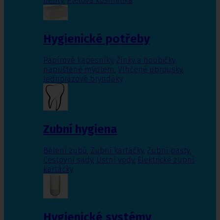
nehty
,
Pleťová kosmetika
Hygienické potřeby
Papírové kapesníky
,
Žínky a houbičky
napuštěné mýdlem
,
Vlhčené ubrousky
,
Jednorázové bryndáky
Zubní hygiena
Bělení zubů
,
Zubní kartáčky
,
Zubní pasty
,
Cestovní sady
,
Ústní vody
,
Elektrické zubní
kartáčky
Hygienické systémy