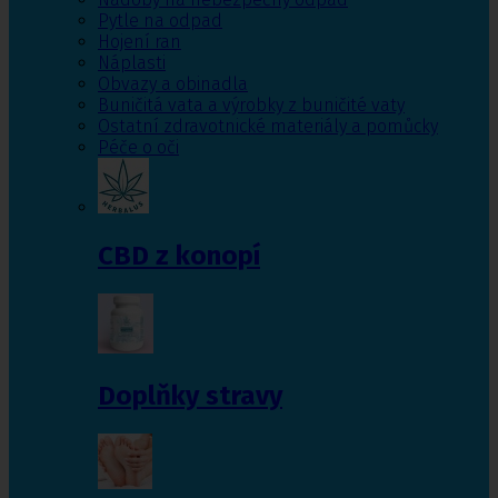
Pytle na odpad
Hojení ran
Náplasti
Obvazy a obinadla
Buničitá vata a výrobky z buničité vaty
Ostatní zdravotnické materiály a pomůcky
Péče o oči
CBD z konopí
Doplňky stravy