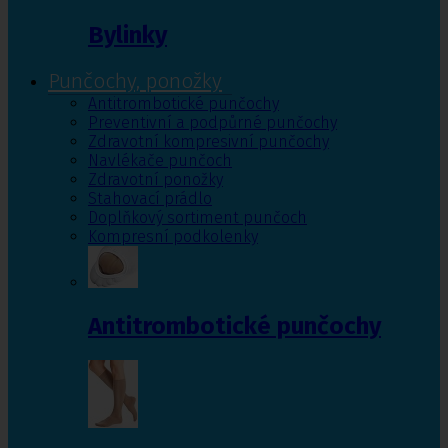
Bylinky
Punčochy, ponožky
Antitrombotické punčochy
Preventivní a podpůrné punčochy
Zdravotní kompresivní punčochy
Navlékače punčoch
Zdravotní ponožky
Stahovací prádlo
Doplňkový sortiment punčoch
Kompresní podkolenky
Antitrombotické punčochy