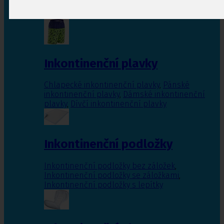
Inkontinenční vložky pro ženy
,
Inkontinenční
vložky pro muže
Inkontinenční plavky
Chlapecké inkontinenční plavky
,
Pánské
inkontinenční plavky
,
Dámské inkontinenční
plavky
,
Dívčí inkontinenční plavky
Inkontinenční podložky
Inkontinenční podložky bez záložek
,
Inkontinenční podložky se záložkami
,
Inkontinenční podložky s lepítky