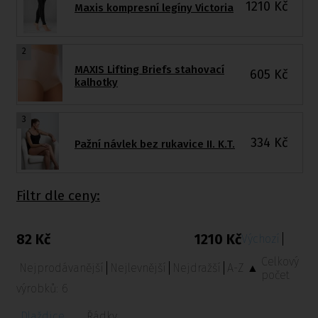
1210
Kč
Maxis kompresní legíny Victoria
2
MAXIS Lifting Briefs stahovací
605
Kč
kalhotky
3
334
Kč
Pažní návlek bez rukavice II. K.T.
Filtr dle ceny:
82 Kč
1210 Kč
Výchozí
Celkový
Nejprodávanější
Nejlevnější
Nejdražší
A-Z ▲
počet
výrobků:
6
Dlaždice
Řádky