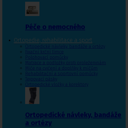
Péče o nemocného
Ortopedie, rehabilitace a sport
Ortopedické návleky, bandáže a ortézy
Fixační krční límce
Polohovací pomůcky
Matrace a podložky proti proleženinám
Míče na cvičení a doplňky k míčům
Rehabilitační a sportovní pomůcky
Tejpovací pásky
Ortopedické vložky a korektory
Ortopedické návleky, bandáže
a ortézy