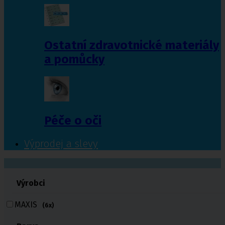
Ostatní zdravotnické materiály
a pomůcky
Péče o oči
Výprodej a slevy
601 372 641
Výrobci
461 616 039
volejte
MAXIS
(6x)