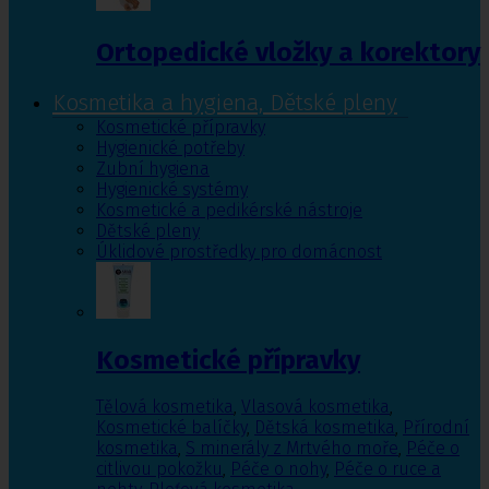
Ortopedické vložky a korektory
Kosmetika a hygiena, Dětské pleny
Kosmetické přípravky
Hygienické potřeby
Zubní hygiena
Hygienické systémy
Kosmetické a pedikérské nástroje
Dětské pleny
Úklidové prostředky pro domácnost
Kosmetické přípravky
Tělová kosmetika
,
Vlasová kosmetika
,
Kosmetické balíčky
,
Dětská kosmetika
,
Přírodní
kosmetika
,
S minerály z Mrtvého moře
,
Péče o
citlivou pokožku
,
Péče o nohy
,
Péče o ruce a