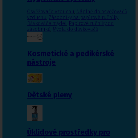
Osvěžovače vzduchu
,
Náplně do osvěžovačů
vzduchu
,
Zásobníky na papírové ručníky
,
Dávkováče mýdel
,
Papírové ručníky do
zásobníků
,
Mýdla do dávkovačů
Kosmetické a pedikérské
nástroje
Dětské pleny
Úklidové prostředky pro