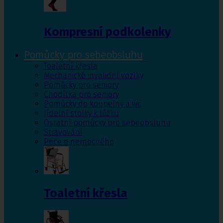
Kompresní podkolenky
Pomůcky pro sebeobsluhu
Toaletní křesla
Mechanické invalidní vozíky
Pomůcky pro seniory
Chodítka pro seniory
Pomůcky do koupelny a wc
Jídelní stolky k lůžku
Ostatní pomůcky pro sebeobsluhu
Stravování
Péče o nemocného
Toaletní křesla