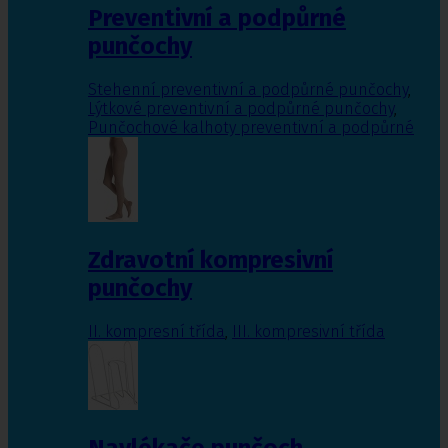
Preventivní a podpůrné
punčochy
Stehenní preventivní a podpůrné punčochy
,
Lýtkové preventivní a podpůrné punčochy
,
Punčochové kalhoty preventivní a podpůrné
Zdravotní kompresivní
punčochy
II. kompresní třída
,
III. kompresivní třída
Navlékače punčoch