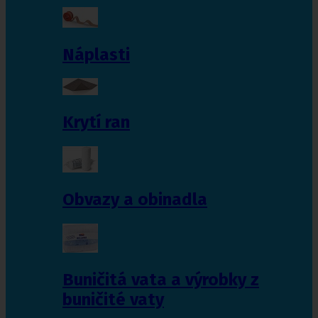
Náplasti
Krytí ran
Obvazy a obinadla
Buničitá vata a výrobky z
buničité vaty