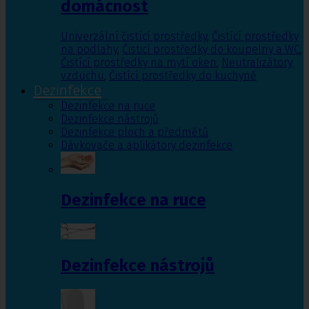
domácnost
Univerzální čistící prostředky
,
Čistící prostředky
na podlahy
,
Čisticí prostředky do koupelny a WC
,
Čistící prostředky na mytí oken
,
Neutralizátory
vzduchu
,
Čistící prostředky do kuchyně
Dezinfekce
Dezinfekce na ruce
Dezinfekce nástrojů
Dezinfekce ploch a předmětů
Dávkovače a aplikátory dezinfekce
Dezinfekce na ruce
Dezinfekce nástrojů