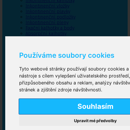
Inkontinenční kalhotky
Inkontinenční vložky
Inkontinenční plavky
Inkontinenční podložky
Inkontinenční pleny
Fixační kalhotky a body
Absorpční kalhotky
Péče o pánevní dno
Bylinky
Používáme soubory cookies
Tyto webové stránky používají soubory cookies a 
Inkontinenční kalhotky
nástroje s cílem vylepšení uživatelského prostředí
přizpůsobeného obsahu a reklam, analýzy návště
Plenkové kalhotky navlékací
,
Plenkové kalhotky
zalepovací
,
Inkontinenční kalhotky dámské
,
stránek a zjištění zdroje návštěvnosti.
Inkontinenční kalhotky pro muže
Souhlasím
Inkontinenční vložky
Upravit mé předvolby