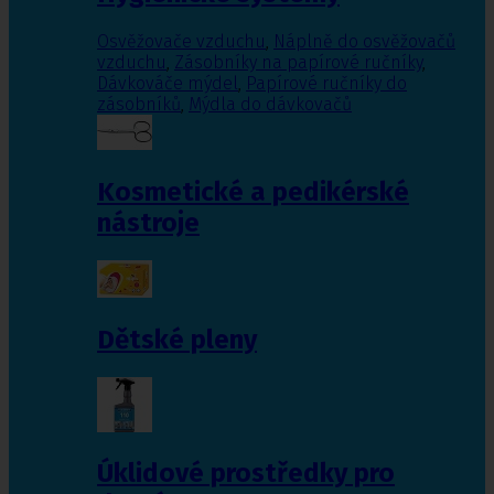
Osvěžovače vzduchu
,
Náplně do osvěžovačů
vzduchu
,
Zásobníky na papírové ručníky
,
Dávkováče mýdel
,
Papírové ručníky do
zásobníků
,
Mýdla do dávkovačů
Kosmetické a pedikérské
nástroje
Dětské pleny
Úklidové prostředky pro