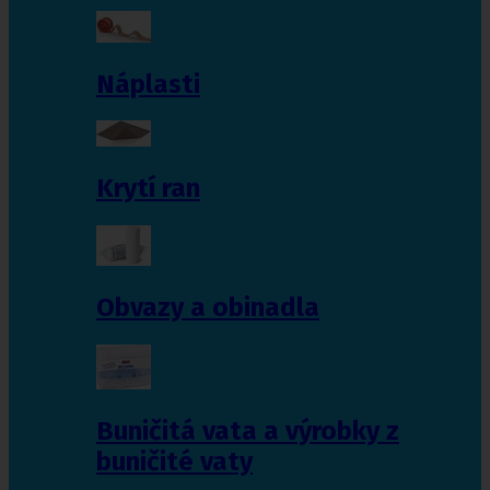
Náplasti
Krytí ran
Obvazy a obinadla
Buničitá vata a výrobky z
buničité vaty