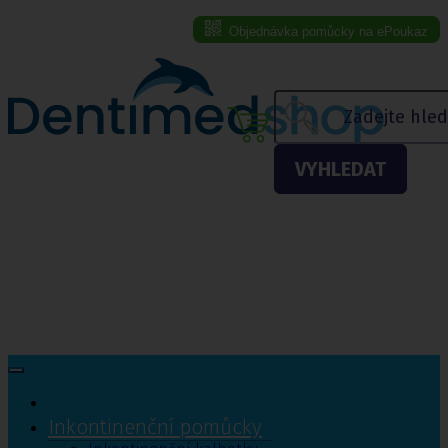
Objednávka pomůcky na ePoukaz
Menu eshopu
VYHLEDAT
Inkontinenční pomůcky