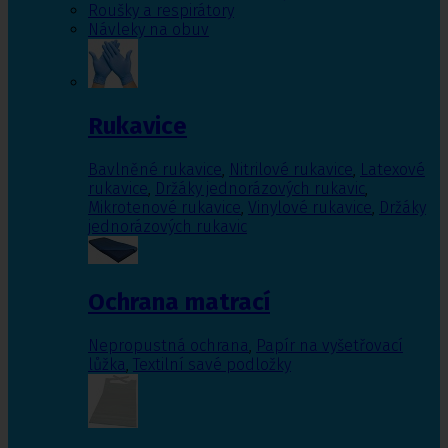
Roušky a respirátory
Návleky na obuv
Rukavice
Bavlněné rukavice
,
Nitrilové rukavice
,
Latexové
rukavice
,
Držáky jednorázových rukavic
,
Mikrotenové rukavice
,
Vinylové rukavice
,
Držáky
jednorázových rukavic
Ochrana matrací
Nepropustná ochrana
,
Papír na vyšetřovací
lůžka
,
Textilní savé podložky