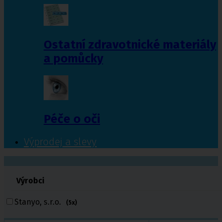
Ostatní zdravotnické materiály
a pomůcky
Péče o oči
Výprodej a slevy
601 372 641
Výrobci
461 616 039
volejte
Stanyo, s.r.o.
(5x)