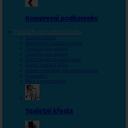
Kompresní podkolenky
Pomůcky pro sebeobsluhu
Toaletní křesla
Mechanické invalidní vozíky
Pomůcky pro seniory
Chodítka pro seniory
Pomůcky do koupelny a wc
Jídelní stolky k lůžku
Ostatní pomůcky pro sebeobsluhu
Stravování
Péče o nemocného
Toaletní křesla