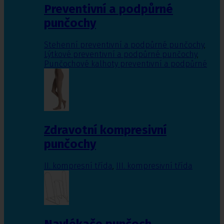
Preventivní a podpůrné
punčochy
Stehenní preventivní a podpůrné punčochy
,
Lýtkové preventivní a podpůrné punčochy
,
Punčochové kalhoty preventivní a podpůrné
Zdravotní kompresivní
punčochy
II. kompresní třída
,
III. kompresivní třída
Navlékače punčoch