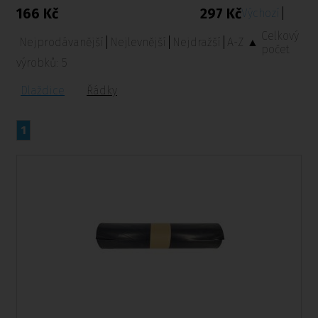
166 Kč
297 Kč
Výchozí
Celkový
Nejprodávanější
Nejlevnější
Nejdražší
A-Z ▲
počet
výrobků:
5
Dlaždice
Řádky
1