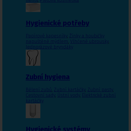
nehty
,
Pleťová kosmetika
Hygienické potřeby
Papírové kapesníky
,
Žínky a houbičky
napuštěné mýdlem
,
Vlhčené ubrousky
,
Jednorázové bryndáky
Zubní hygiena
Bělení zubů
,
Zubní kartáčky
,
Zubní pasty
,
Cestovní sady
,
Ústní vody
,
Elektrické zubní
kartáčky
Hygienické systémy