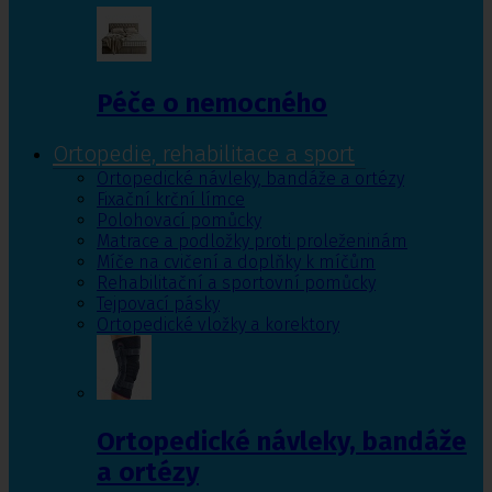
Péče o nemocného
Ortopedie, rehabilitace a sport
Ortopedické návleky, bandáže a ortézy
Fixační krční límce
Polohovací pomůcky
Matrace a podložky proti proleženinám
Míče na cvičení a doplňky k míčům
Rehabilitační a sportovní pomůcky
Tejpovací pásky
Ortopedické vložky a korektory
Ortopedické návleky, bandáže
a ortézy