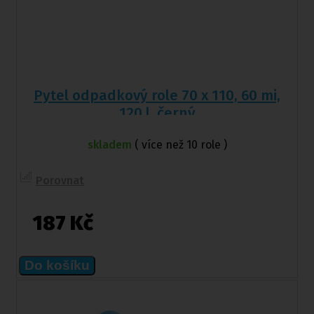
Pytel odpadkový role 70 x 110, 60 mi,
120 l, černý
skladem
( více než 10 role )
Porovnat
187 Kč
Do košíku