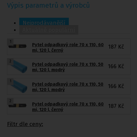
Výpis parametrů a výrobců
Nejprodávanější
Aktuálně populární
1
Pytel odpadkový role 70 x 110, 60
187
Kč
mi, 120 l, černý
2
Pytel odpadkový role 70 x 110, 50
166
Kč
mi, 120 l, modrý
1
Pytel odpadkový role 70 x 110, 50
166
Kč
mi, 120 l, modrý
2
Pytel odpadkový role 70 x 110, 60
187
Kč
mi, 120 l, černý
Filtr dle ceny: