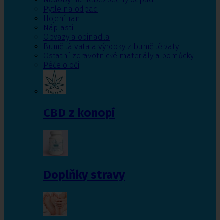
Pytle na odpad
Hojení ran
Náplasti
Obvazy a obinadla
Buničitá vata a výrobky z buničité vaty
Ostatní zdravotnické materiály a pomůcky
Péče o oči
CBD z konopí
Doplňky stravy