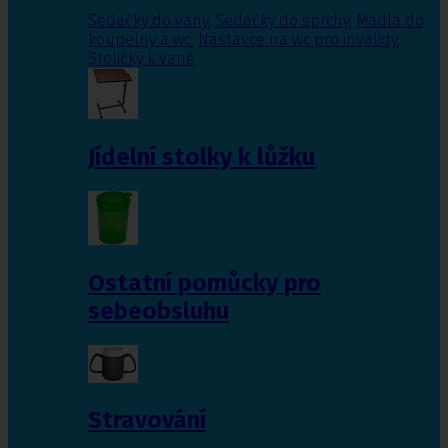
Sedačky do vany
,
Sedačky do sprchy
,
Madla do
koupelny a wc
,
Nástavce na wc pro invalidy
,
Stoličky k vaně
Jídelní stolky k lůžku
Ostatní pomůcky pro
sebeobsluhu
Stravování