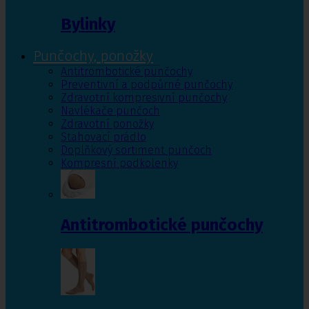
Bylinky
Punčochy, ponožky
Antitrombotické punčochy
Preventivní a podpůrné punčochy
Zdravotní kompresivní punčochy
Navlékače punčoch
Zdravotní ponožky
Stahovací prádlo
Doplňkový sortiment punčoch
Kompresní podkolenky
Antitrombotické punčochy