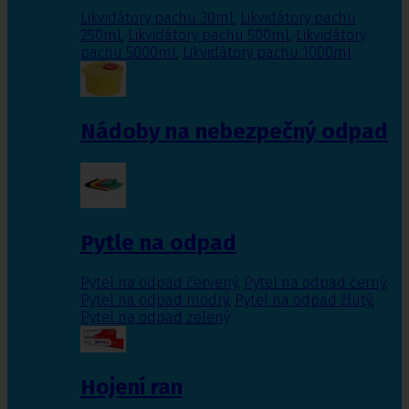
Likvidátory pachu 30ml
,
Likvidátory pachu
250ml
,
Likvidátory pachu 500ml
,
Likvidátory
pachu 5000ml
,
Likvidátory pachu 1000ml
Nádoby na nebezpečný odpad
Pytle na odpad
Pytel na odpad červený
,
Pytel na odpad černý
,
Pytel na odpad modrý
,
Pytel na odpad žlutý
,
Pytel na odpad zelený
Hojení ran