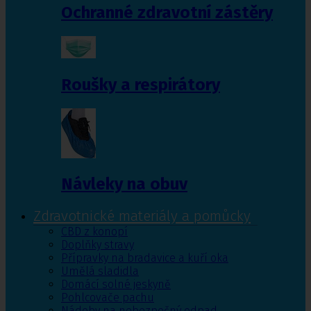
Ochranné zdravotní zástěry
Roušky a respirátory
Návleky na obuv
Zdravotnické materiály a pomůcky
CBD z konopí
Doplňky stravy
Přípravky na bradavice a kuří oka
Umělá sladidla
Domácí solné jeskyně
Pohlcovače pachu
Nádoby na nebezpečný odpad