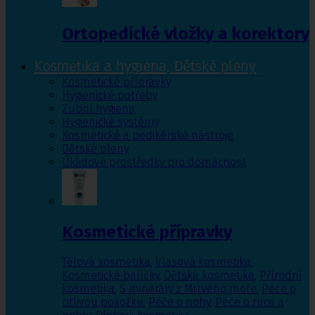
Ortopedické vložky a korektory
Kosmetika a hygiena, Dětské pleny
Kosmetické přípravky
Hygienické potřeby
Zubní hygiena
Hygienické systémy
Kosmetické a pedikérské nástroje
Dětské pleny
Úklidové prostředky pro domácnost
Kosmetické přípravky
Tělová kosmetika
,
Vlasová kosmetika
,
Kosmetické balíčky
,
Dětská kosmetika
,
Přírodní
kosmetika
,
S minerály z Mrtvého moře
,
Péče o
citlivou pokožku
,
Péče o nohy
,
Péče o ruce a