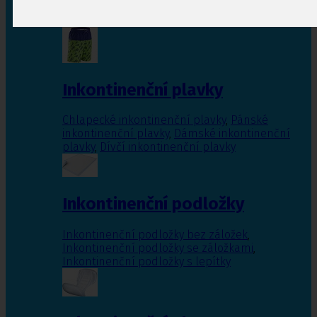
Inkontinenční vložky pro ženy
,
Inkontinenční
vložky pro muže
Inkontinenční plavky
Chlapecké inkontinenční plavky
,
Pánské
inkontinenční plavky
,
Dámské inkontinenční
plavky
,
Dívčí inkontinenční plavky
Inkontinenční podložky
Inkontinenční podložky bez záložek
,
Inkontinenční podložky se záložkami
,
Inkontinenční podložky s lepítky