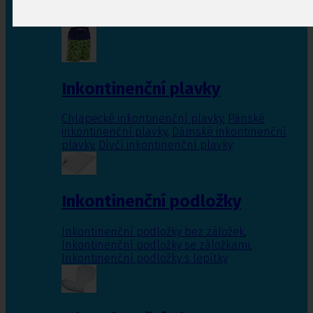
Inkontinenční vložky pro ženy
,
Inkontinenční
vložky pro muže
Inkontinenční plavky
Chlapecké inkontinenční plavky
,
Pánské
inkontinenční plavky
,
Dámské inkontinenční
plavky
,
Dívčí inkontinenční plavky
Inkontinenční podložky
Inkontinenční podložky bez záložek
,
Inkontinenční podložky se záložkami
,
Inkontinenční podložky s lepítky