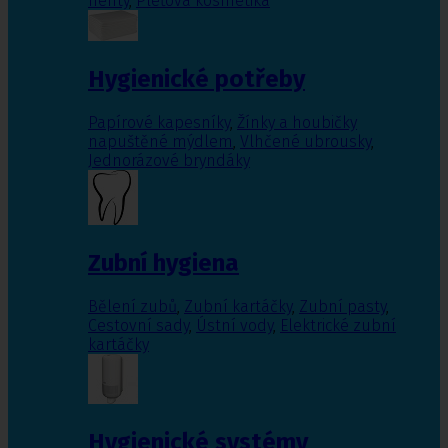
nehty
,
Pleťová kosmetika
Hygienické potřeby
Papírové kapesníky
,
Žínky a houbičky
napuštěné mýdlem
,
Vlhčené ubrousky
,
Jednorázové bryndáky
Zubní hygiena
Bělení zubů
,
Zubní kartáčky
,
Zubní pasty
,
Cestovní sady
,
Ústní vody
,
Elektrické zubní
kartáčky
Hygienické systémy