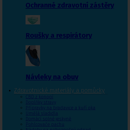
Ochranné zdravotní zástěry
Roušky a respirátory
Návleky na obuv
Zdravotnické materiály a pomůcky
CBD z konopí
Doplňky stravy
Přípravky na bradavice a kuří oka
Umělá sladidla
Domácí solné jeskyně
Pohlcovače pachu
Nádoby na nebezpečný odpad