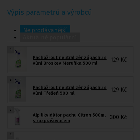
Výpis parametrů a výrobců
Nejprodávanější
Aktuálně populární
1
Pachožrout neutralizér zápachu s
129
Kč
vůní Broskev Meruňka 500 ml
2
Pachožrout neutralizér zápachu s
129
Kč
vůní Třešeň 500 ml
3
Alp likvidátor pachu Citron 500ml
300
Kč
s rozprašovačem
4