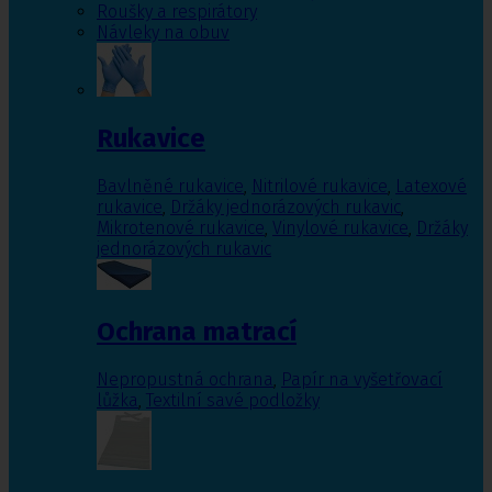
Roušky a respirátory
Návleky na obuv
Rukavice
Bavlněné rukavice
,
Nitrilové rukavice
,
Latexové
rukavice
,
Držáky jednorázových rukavic
,
Mikrotenové rukavice
,
Vinylové rukavice
,
Držáky
jednorázových rukavic
Ochrana matrací
Nepropustná ochrana
,
Papír na vyšetřovací
lůžka
,
Textilní savé podložky