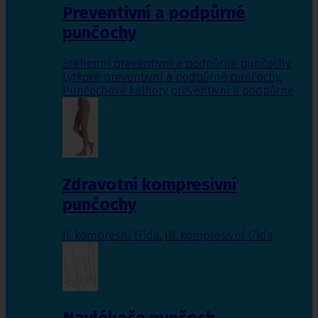
Preventivní a podpůrné
punčochy
Stehenní preventivní a podpůrné punčochy
,
Lýtkové preventivní a podpůrné punčochy
,
Punčochové kalhoty preventivní a podpůrné
Zdravotní kompresivní
punčochy
II. kompresní třída
,
III. kompresivní třída
Navlékače punčoch