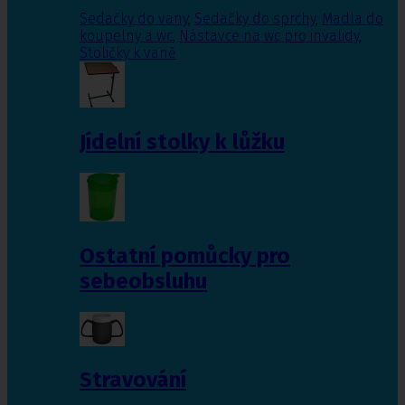
Sedačky do vany
,
Sedačky do sprchy
,
Madla do
koupelny a wc
,
Nástavce na wc pro invalidy
,
Stoličky k vaně
Jídelní stolky k lůžku
Ostatní pomůcky pro
sebeobsluhu
Stravování