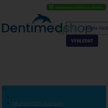
Objednávka pomůcky na ePoukaz
Menu eshopu
VYHLEDAT
Inkontinenční pomůcky