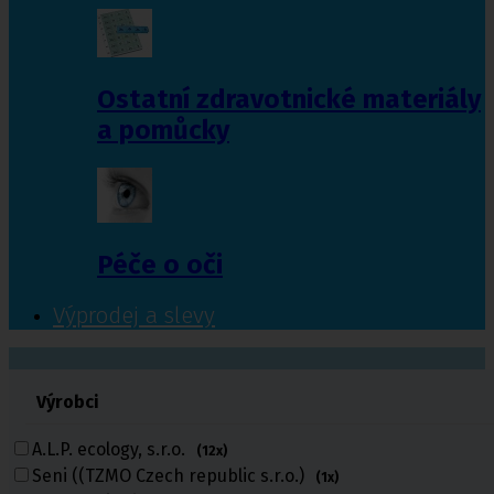
Ostatní zdravotnické materiály
a pomůcky
Péče o oči
Výprodej a slevy
601 372 641
Výrobci
461 616 039
volejte
A.L.P. ecology, s.r.o.
(12x)
Seni ((TZMO Czech republic s.r.o.)
(1x)