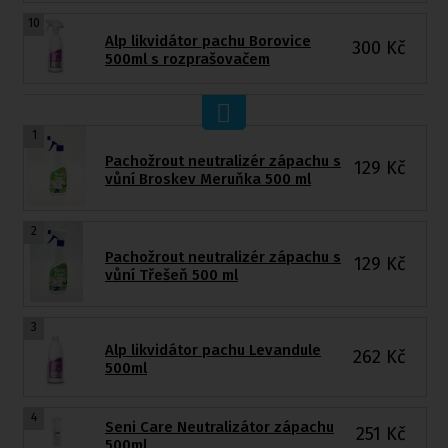
10
Alp likvidátor pachu Borovice
300
Kč
500ml s rozprašovačem
1
Pachožrout neutralizér zápachu s
129
Kč
vůní Broskev Meruňka 500 ml
2
Pachožrout neutralizér zápachu s
129
Kč
vůní Třešeň 500 ml
3
Alp likvidátor pachu Levandule
262
Kč
500ml
4
Seni Care Neutralizátor zápachu
251
Kč
500ml