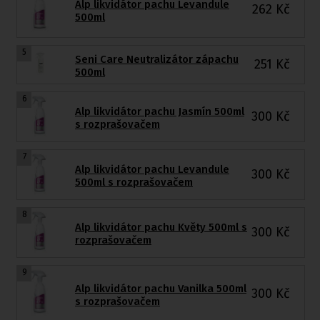
Alp likvidátor pachu Levandule
262
Kč
500ml
5
Seni Care Neutralizátor zápachu
251
Kč
500ml
6
Alp likvidátor pachu Jasmín 500ml
300
Kč
s rozprašovačem
7
Alp likvidátor pachu Levandule
300
Kč
500ml s rozprašovačem
8
Alp likvidátor pachu Květy 500ml s
300
Kč
rozprašovačem
9
Alp likvidátor pachu Vanilka 500ml
300
Kč
s rozprašovačem