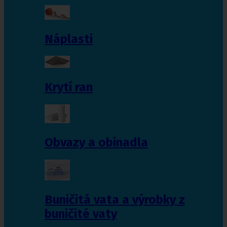
Náplasti
Krytí ran
Obvazy a obinadla
Buničitá vata a výrobky z
buničité vaty