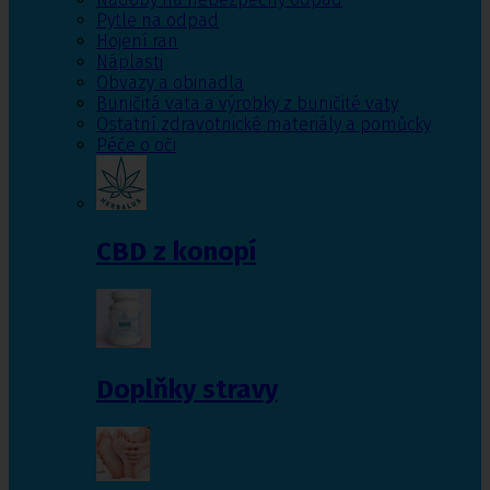
Pytle na odpad
Hojení ran
Náplasti
Obvazy a obinadla
Buničitá vata a výrobky z buničité vaty
Ostatní zdravotnické materiály a pomůcky
Péče o oči
CBD z konopí
Doplňky stravy