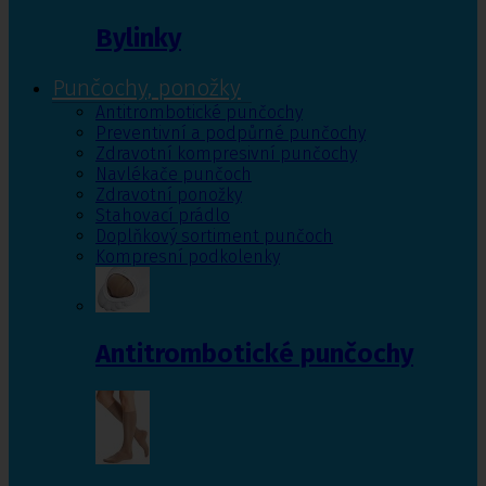
Bylinky
Punčochy, ponožky
Antitrombotické punčochy
Preventivní a podpůrné punčochy
Zdravotní kompresivní punčochy
Navlékače punčoch
Zdravotní ponožky
Stahovací prádlo
Doplňkový sortiment punčoch
Kompresní podkolenky
Antitrombotické punčochy