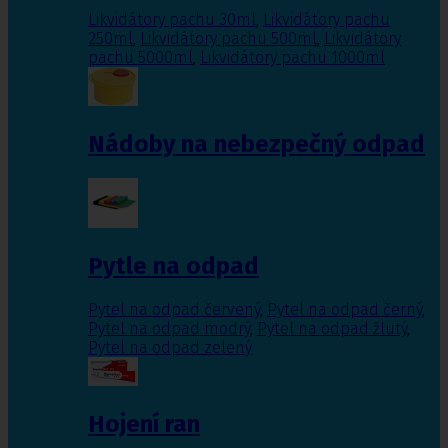
Likvidátory pachu 30ml
,
Likvidátory pachu
250ml
,
Likvidátory pachu 500ml
,
Likvidátory
pachu 5000ml
,
Likvidátory pachu 1000ml
Nádoby na nebezpečný odpad
Pytle na odpad
Pytel na odpad červený
,
Pytel na odpad černý
,
Pytel na odpad modrý
,
Pytel na odpad žlutý
,
Pytel na odpad zelený
Hojení ran