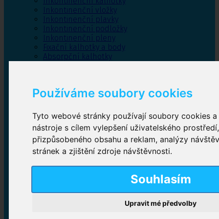
Inkontinenční kalhotky
Inkontinenční vložky
Inkontinenční plavky
Inkontinenční podložky
Inkontinenční pleny
Fixační kalhotky a body
Absorpční kalhotky
Péče o pánevní dno
Bylinky
Používáme soubory cookies
Tyto webové stránky používají soubory cookies a 
Inkontinenční kalhotky
nástroje s cílem vylepšení uživatelského prostředí
přizpůsobeného obsahu a reklam, analýzy návště
Plenkové kalhotky navlékací
,
Plenkové kalhotky
zalepovací
,
Inkontinenční kalhotky dámské
,
stránek a zjištění zdroje návštěvnosti.
Inkontinenční kalhotky pro muže
Souhlasím
Inkontinenční vložky
Upravit mé předvolby