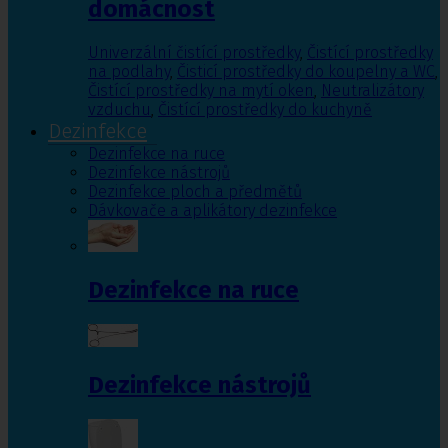
domácnost
Univerzální čistící prostředky
,
Čistící prostředky
na podlahy
,
Čisticí prostředky do koupelny a WC
,
Čistící prostředky na mytí oken
,
Neutralizátory
vzduchu
,
Čistící prostředky do kuchyně
Dezinfekce
Dezinfekce na ruce
Dezinfekce nástrojů
Dezinfekce ploch a předmětů
Dávkovače a aplikátory dezinfekce
Dezinfekce na ruce
Dezinfekce nástrojů