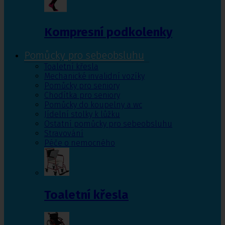
Kompresní podkolenky
Pomůcky pro sebeobsluhu
Toaletní křesla
Mechanické invalidní vozíky
Pomůcky pro seniory
Chodítka pro seniory
Pomůcky do koupelny a wc
Jídelní stolky k lůžku
Ostatní pomůcky pro sebeobsluhu
Stravování
Péče o nemocného
Toaletní křesla