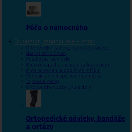
Péče o nemocného
Ortopedie, rehabilitace a sport
Ortopedické návleky, bandáže a ortézy
Fixační krční límce
Polohovací pomůcky
Matrace a podložky proti proleženinám
Míče na cvičení a doplňky k míčům
Rehabilitační a sportovní pomůcky
Tejpovací pásky
Ortopedické vložky a korektory
Ortopedické návleky, bandáže
a ortézy