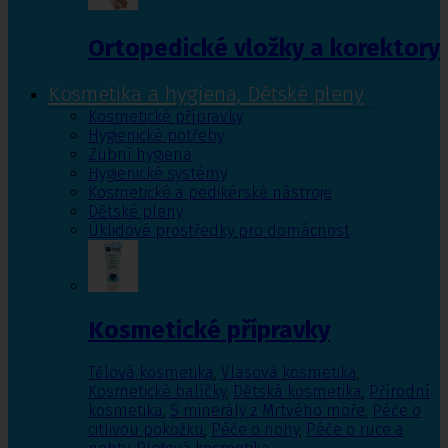
Ortopedické vložky a korektory
Kosmetika a hygiena, Dětské pleny
Kosmetické přípravky
Hygienické potřeby
Zubní hygiena
Hygienické systémy
Kosmetické a pedikérské nástroje
Dětské pleny
Úklidové prostředky pro domácnost
Kosmetické přípravky
Tělová kosmetika
,
Vlasová kosmetika
,
Kosmetické balíčky
,
Dětská kosmetika
,
Přírodní
kosmetika
,
S minerály z Mrtvého moře
,
Péče o
citlivou pokožku
,
Péče o nohy
,
Péče o ruce a