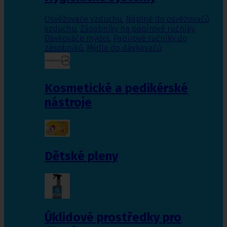
Osvěžovače vzduchu
,
Náplně do osvěžovačů
vzduchu
,
Zásobníky na papírové ručníky
,
Dávkováče mýdel
,
Papírové ručníky do
zásobníků
,
Mýdla do dávkovačů
Kosmetické a pedikérské
nástroje
Dětské pleny
Úklidové prostředky pro