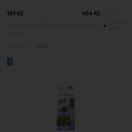
101 Kč
464 Kč
Výchozí
Celkový
Nejprodávanější
Nejlevnější
Nejdražší
A-Z ▲
počet
výrobků:
4
Dlaždice
Řádky
1