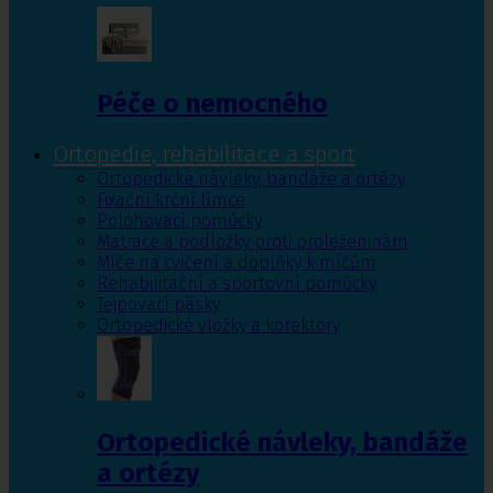
Péče o nemocného
Ortopedie, rehabilitace a sport
Ortopedické návleky, bandáže a ortézy
Fixační krční límce
Polohovací pomůcky
Matrace a podložky proti proleženinám
Míče na cvičení a doplňky k míčům
Rehabilitační a sportovní pomůcky
Tejpovací pásky
Ortopedické vložky a korektory
Ortopedické návleky, bandáže
a ortézy