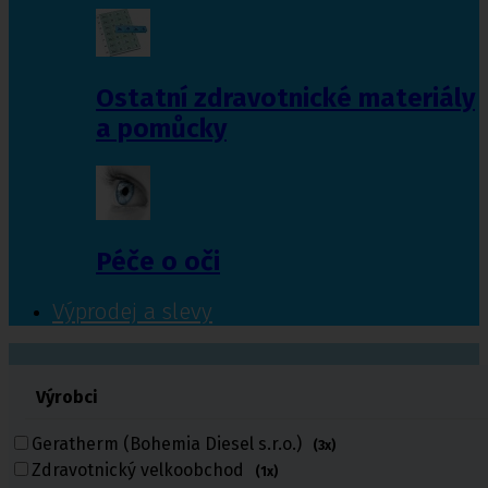
Ostatní zdravotnické materiály
a pomůcky
Péče o oči
Výprodej a slevy
601 372 641
Výrobci
461 616 039
volejte
Geratherm (Bohemia Diesel s.r.o.)
(3x)
Zdravotnický velkoobchod
(1x)