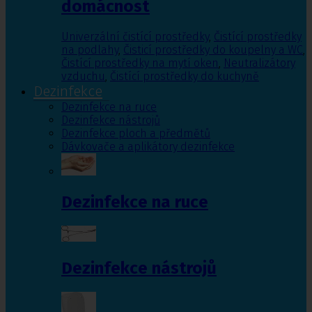
domácnost
Univerzální čistící prostředky
,
Čistící prostředky
na podlahy
,
Čisticí prostředky do koupelny a WC
,
Čistící prostředky na mytí oken
,
Neutralizátory
vzduchu
,
Čistící prostředky do kuchyně
Dezinfekce
Dezinfekce na ruce
Dezinfekce nástrojů
Dezinfekce ploch a předmětů
Dávkovače a aplikátory dezinfekce
Dezinfekce na ruce
Dezinfekce nástrojů