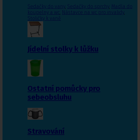
Sedačky do vany
,
Sedačky do sprchy
,
Madla do
koupelny a wc
,
Nástavce na wc pro invalidy
,
Stoličky k vaně
Jídelní stolky k lůžku
Ostatní pomůcky pro
sebeobsluhu
Stravování