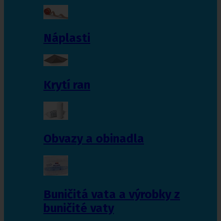
Náplasti
Krytí ran
Obvazy a obinadla
Buničitá vata a výrobky z
buničité vaty