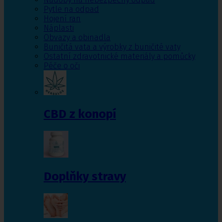
Pytle na odpad
Hojení ran
Náplasti
Obvazy a obinadla
Buničitá vata a výrobky z buničité vaty
Ostatní zdravotnické materiály a pomůcky
Péče o oči
CBD z konopí
Doplňky stravy