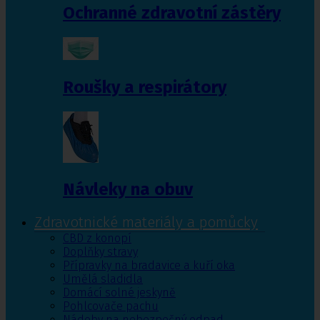
Ochranné zdravotní zástěry
Roušky a respirátory
Návleky na obuv
Zdravotnické materiály a pomůcky
CBD z konopí
Doplňky stravy
Přípravky na bradavice a kuří oka
Umělá sladidla
Domácí solné jeskyně
Pohlcovače pachu
Nádoby na nebezpečný odpad