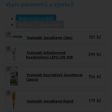
Výpis parametrů a výrobců
Nejprodávanější
Aktuálně populární
1
101
Kč
Teploměr Geratherm Clinic
2
Teploměr infračervený
399
Kč
bezdotykový LEPU LFR 30B
3
Teploměr bezrtuťový Geratherm
154
Kč
Classic
4
179
Kč
Teploměr Geratherm Rapid