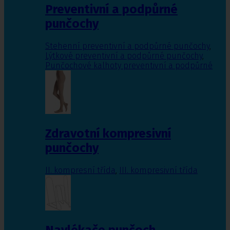
Preventivní a podpůrné
punčochy
Stehenní preventivní a podpůrné punčochy
,
Lýtkové preventivní a podpůrné punčochy
,
Punčochové kalhoty preventivní a podpůrné
Zdravotní kompresivní
punčochy
II. kompresní třída
,
III. kompresivní třída
Navlékače punčoch