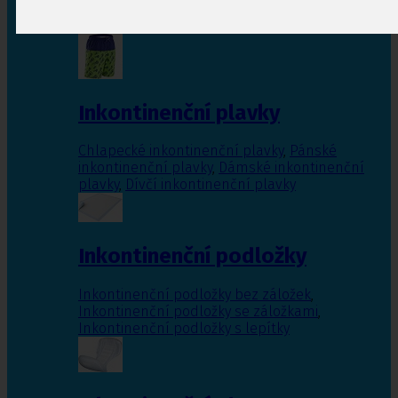
Inkontinenční vložky pro ženy
,
Inkontinenční
vložky pro muže
Inkontinenční plavky
Chlapecké inkontinenční plavky
,
Pánské
inkontinenční plavky
,
Dámské inkontinenční
plavky
,
Dívčí inkontinenční plavky
Inkontinenční podložky
Inkontinenční podložky bez záložek
,
Inkontinenční podložky se záložkami
,
Inkontinenční podložky s lepítky