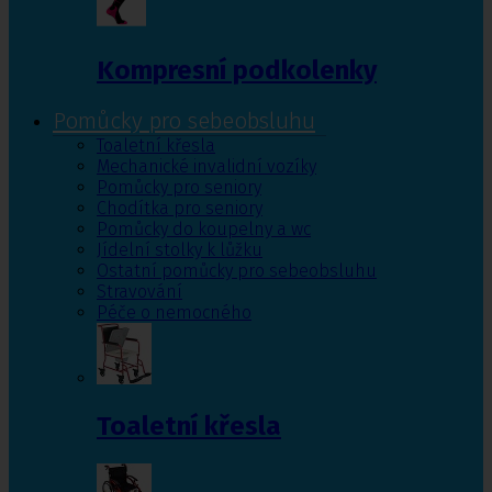
Kompresní podkolenky
Pomůcky pro sebeobsluhu
Toaletní křesla
Mechanické invalidní vozíky
Pomůcky pro seniory
Chodítka pro seniory
Pomůcky do koupelny a wc
Jídelní stolky k lůžku
Ostatní pomůcky pro sebeobsluhu
Stravování
Péče o nemocného
Toaletní křesla