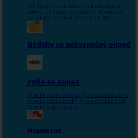
Likvidátory pachu 30ml
,
Likvidátory pachu
250ml
,
Likvidátory pachu 500ml
,
Likvidátory
pachu 5000ml
,
Likvidátory pachu 1000ml
Nádoby na nebezpečný odpad
Pytle na odpad
Pytel na odpad červený
,
Pytel na odpad černý
,
Pytel na odpad modrý
,
Pytel na odpad žlutý
,
Pytel na odpad zelený
Hojení ran