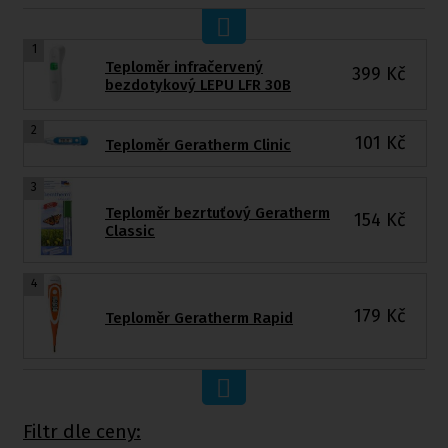
1
Teploměr infračervený
399
Kč
bezdotykový LEPU LFR 30B
2
101
Kč
Teploměr Geratherm Clinic
3
Teploměr bezrtuťový Geratherm
154
Kč
Classic
4
179
Kč
Teploměr Geratherm Rapid
Filtr dle ceny: