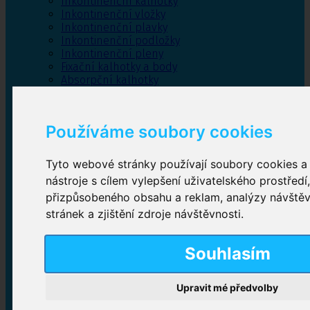
Inkontinenční kalhotky
Inkontinenční vložky
Inkontinenční plavky
Inkontinenční podložky
Inkontinenční pleny
Fixační kalhotky a body
Absorpční kalhotky
Péče o pánevní dno
Bylinky
Používáme soubory cookies
Tyto webové stránky používají soubory cookies a 
Inkontinenční kalhotky
nástroje s cílem vylepšení uživatelského prostředí
přizpůsobeného obsahu a reklam, analýzy návště
Plenkové kalhotky navlékací
,
Plenkové kalhotky
zalepovací
,
Inkontinenční kalhotky dámské
,
stránek a zjištění zdroje návštěvnosti.
Inkontinenční kalhotky pro muže
Souhlasím
Inkontinenční vložky
Upravit mé předvolby