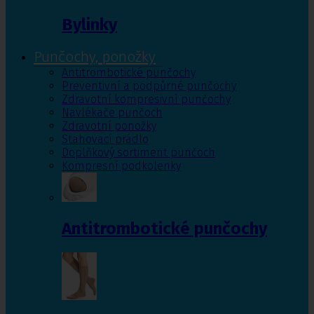
Bylinky
Punčochy, ponožky
Antitrombotické punčochy
Preventivní a podpůrné punčochy
Zdravotní kompresivní punčochy
Navlékače punčoch
Zdravotní ponožky
Stahovací prádlo
Doplňkový sortiment punčoch
Kompresní podkolenky
Antitrombotické punčochy