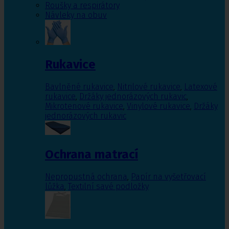
Roušky a respirátory
Návleky na obuv
Rukavice
Bavlněné rukavice
,
Nitrilové rukavice
,
Latexové
rukavice
,
Držáky jednorázových rukavic
,
Mikrotenové rukavice
,
Vinylové rukavice
,
Držáky
jednorázových rukavic
Ochrana matrací
Nepropustná ochrana
,
Papír na vyšetřovací
lůžka
,
Textilní savé podložky