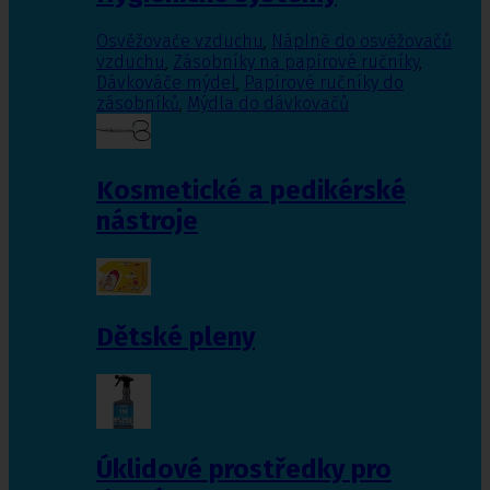
Osvěžovače vzduchu
,
Náplně do osvěžovačů
vzduchu
,
Zásobníky na papírové ručníky
,
Dávkováče mýdel
,
Papírové ručníky do
zásobníků
,
Mýdla do dávkovačů
Kosmetické a pedikérské
nástroje
Dětské pleny
Úklidové prostředky pro