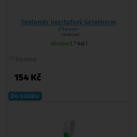
Teploměr bezrtuťový Geratherm
Classic
1 hodnocení
skladem
( 7 bal )
Porovnat
154 Kč
Do košíku