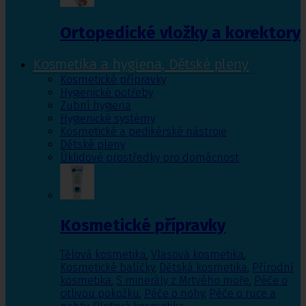
Ortopedické vložky a korektory
Kosmetika a hygiena, Dětské pleny
Kosmetické přípravky
Hygienické potřeby
Zubní hygiena
Hygienické systémy
Kosmetické a pedikérské nástroje
Dětské pleny
Úklidové prostředky pro domácnost
Kosmetické přípravky
Tělová kosmetika
,
Vlasová kosmetika
,
Kosmetické balíčky
,
Dětská kosmetika
,
Přírodní
kosmetika
,
S minerály z Mrtvého moře
,
Péče o
citlivou pokožku
,
Péče o nohy
,
Péče o ruce a