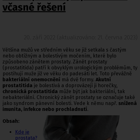
včasné řešení
20. září 2022 (aktualizováno: 21. června 2023)
Většina mužů ve středním věku se již setkala s častým
nebo obtížným a bolestivým močením, které bylo
způsobeno zánětem prostaty. Zánět prostaty
(prostatitida) patří k obvyklým urologickým problémům, ty
postihují muže již ve věku do padesáti let. Toto převážně
bakteriální onemocnění
má dvě formy.
Akutní
prostatitida
je bolestivá a doprovázejí ji horečky,
chronická prostatitida
může být jak bakteriální, tak
nebakteriální. Chronický zánět prostaty se označuje také
jako syndrom pánevní bolesti. Vede k němu např.
snížená
imunita, infekce nebo prochladnutí
.
Obsah:
Kde je
prostata?