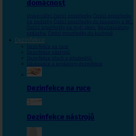
domácnost
Univerzální čistící prostředky
,
Čistící prostředky
na podlahy
,
Čisticí prostředky do koupelny a WC
,
Čistící prostředky na mytí oken
,
Neutralizátory
vzduchu
,
Čistící prostředky do kuchyně
Dezinfekce
Dezinfekce na ruce
Dezinfekce nástrojů
Dezinfekce ploch a předmětů
Dávkovače a aplikátory dezinfekce
Dezinfekce na ruce
Dezinfekce nástrojů