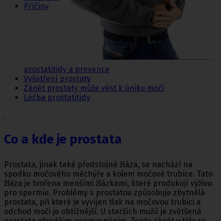
Příčiny
prostatitidy a prevence
Vyšetření prostaty
Zánět prostaty může vést k úniku moči
Léčba prostatitidy
Co a kde je prostata
Prostata, jinak také předstojná žláza, se nachází na
spodku močového měchýře a kolem močové trubice. Tato
žláza je tvořena menšími žlázkami, které produkují výživu
pro spermie. Problémy s prostatou způsobuje zbytnělá
prostata, při které je vyvíjen tlak na močovou trubici a
odchod moči je obtížnější. U starších mužů je zvětšená
prostata obvyklým onemocněním. Tento zánět v těle se