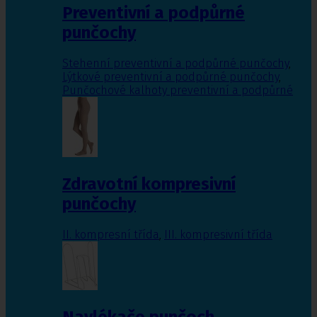
Preventivní a podpůrné
punčochy
Stehenní preventivní a podpůrné punčochy
,
Lýtkové preventivní a podpůrné punčochy
,
Punčochové kalhoty preventivní a podpůrné
Zdravotní kompresivní
punčochy
II. kompresní třída
,
III. kompresivní třída
Navlékače punčoch