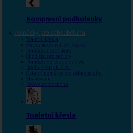
Kompresní podkolenky
Pomůcky pro sebeobsluhu
Toaletní křesla
Mechanické invalidní vozíky
Pomůcky pro seniory
Chodítka pro seniory
Pomůcky do koupelny a wc
Jídelní stolky k lůžku
Ostatní pomůcky pro sebeobsluhu
Stravování
Péče o nemocného
Toaletní křesla