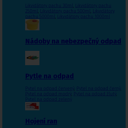
Likvidátory pachu 30ml
,
Likvidátory pachu
250ml
,
Likvidátory pachu 500ml
,
Likvidátory
pachu 5000ml
,
Likvidátory pachu 1000ml
Nádoby na nebezpečný odpad
Pytle na odpad
Pytel na odpad červený
,
Pytel na odpad černý
,
Pytel na odpad modrý
,
Pytel na odpad žlutý
,
Pytel na odpad zelený
Hojení ran