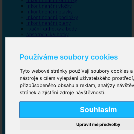
Inkontinenční kalhotky
Inkontinenční vložky
Inkontinenční plavky
Inkontinenční podložky
Inkontinenční pleny
Fixační kalhotky a body
Absorpční kalhotky
Péče o pánevní dno
Bylinky
Používáme soubory cookies
Tyto webové stránky používají soubory cookies a 
Inkontinenční kalhotky
nástroje s cílem vylepšení uživatelského prostředí
přizpůsobeného obsahu a reklam, analýzy návště
Plenkové kalhotky navlékací
,
Plenkové kalhotky
zalepovací
,
Inkontinenční kalhotky dámské
,
stránek a zjištění zdroje návštěvnosti.
Inkontinenční kalhotky pro muže
Souhlasím
Inkontinenční vložky
Upravit mé předvolby