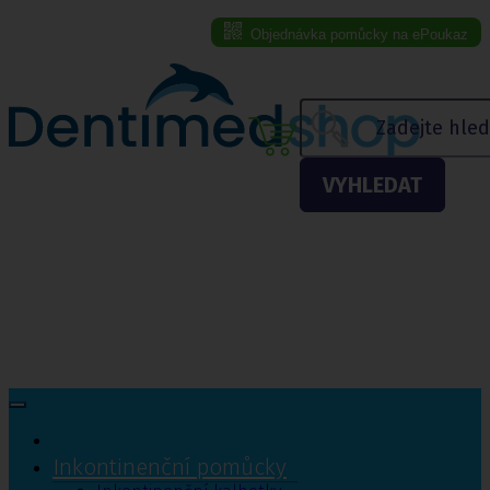
Objednávka pomůcky na ePoukaz
Menu eshopu
VYHLEDAT
Inkontinenční pomůcky