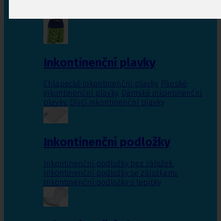
Inkontinenční vložky pro ženy
,
Inkontinenční
vložky pro muže
Inkontinenční plavky
Chlapecké inkontinenční plavky
,
Pánské
inkontinenční plavky
,
Dámské inkontinenční
plavky
,
Dívčí inkontinenční plavky
Inkontinenční podložky
Inkontinenční podložky bez záložek
,
Inkontinenční podložky se záložkami
,
Inkontinenční podložky s lepítky