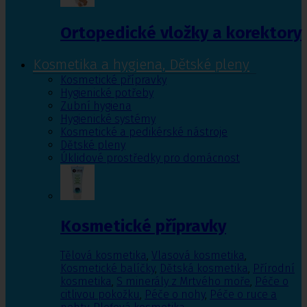
Ortopedické vložky a korektory
Kosmetika a hygiena, Dětské pleny
Kosmetické přípravky
Hygienické potřeby
Zubní hygiena
Hygienické systémy
Kosmetické a pedikérské nástroje
Dětské pleny
Úklidové prostředky pro domácnost
Kosmetické přípravky
Tělová kosmetika
,
Vlasová kosmetika
,
Kosmetické balíčky
,
Dětská kosmetika
,
Přírodní
kosmetika
,
S minerály z Mrtvého moře
,
Péče o
citlivou pokožku
,
Péče o nohy
,
Péče o ruce a