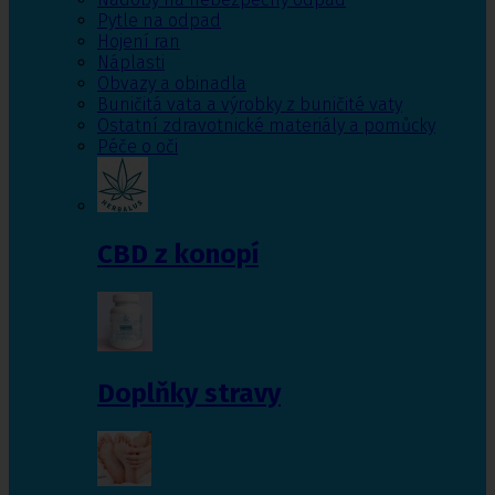
Pytle na odpad
Hojení ran
Náplasti
Obvazy a obinadla
Buničitá vata a výrobky z buničité vaty
Ostatní zdravotnické materiály a pomůcky
Péče o oči
CBD z konopí
Doplňky stravy