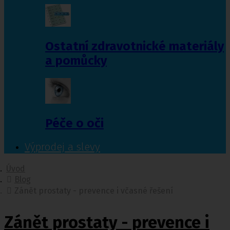
Ostatní zdravotnické materiály
a pomůcky
Péče o oči
Výprodej a slevy
Úvod
Blog
Zánět prostaty - prevence i včasné řešení
Zánět prostaty - prevence i