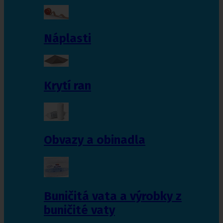
Náplasti
Krytí ran
Obvazy a obinadla
Buničitá vata a výrobky z
buničité vaty