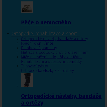
Péče o nemocného
Ortopedie, rehabilitace a sport
Ortopedické návleky, bandáže a ortézy
Fixační krční límce
Polohovací pomůcky
Matrace a podložky proti proleženinám
Míče na cvičení a doplňky k míčům
Rehabilitační a sportovní pomůcky
Tejpovací pásky
Ortopedické vložky a korektory
Ortopedické návleky, bandáže
a ortézy