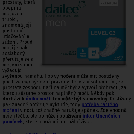
prostaty, která
obepíná
močovou
trubici,
znamená její
postupné
utlačování a
zúžení. Proud
moči je pak
zeslabený,
přerušuje se a
močení samo
vyžaduje
zvýšenou námahu. I po vymočení může mít postižený
pocit, že měchýř není prázdný. To je způsobeno tím, že
prostata zespodu tlačí na měchýř a vytvoří přehradu, za
kterou zůstane prostor naplněný močí. Někdy pak
dochází k
úniku moči
, ten může být samovolný
. Postižený
pak značně obtěžuje nykturie, tedy
potřeba častého
močení
v noci, což značně narušuje spánek. Zde vhodná
nejen léčba, ale pomůže i
používání
inkontinenčních
pomůcek
, které umožňují normální život.