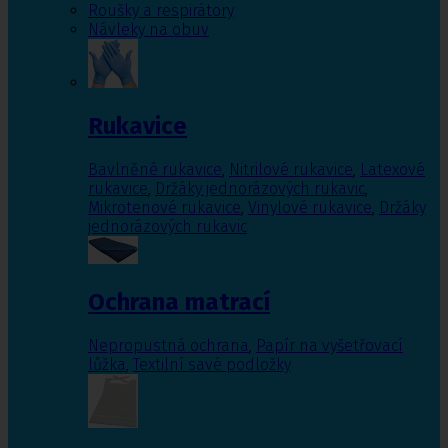
Roušky a respirátory
Návleky na obuv
Rukavice
Bavlněné rukavice
,
Nitrilové rukavice
,
Latexové
rukavice
,
Držáky jednorázových rukavic
,
Mikrotenové rukavice
,
Vinylové rukavice
,
Držáky
jednorázových rukavic
Ochrana matrací
Nepropustná ochrana
,
Papír na vyšetřovací
lůžka
,
Textilní savé podložky