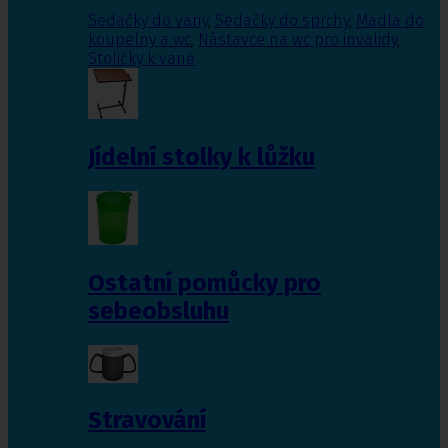
Sedačky do vany
,
Sedačky do sprchy
,
Madla do
koupelny a wc
,
Nástavce na wc pro invalidy
,
Stoličky k vaně
Jídelní stolky k lůžku
Ostatní pomůcky pro
sebeobsluhu
Stravování