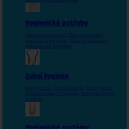
nehty
,
Pleťová kosmetika
Hygienické potřeby
Papírové kapesníky
,
Žínky a houbičky
napuštěné mýdlem
,
Vlhčené ubrousky
,
Jednorázové bryndáky
Zubní hygiena
Bělení zubů
,
Zubní kartáčky
,
Zubní pasty
,
Cestovní sady
,
Ústní vody
,
Elektrické zubní
kartáčky
Hygienické systémy