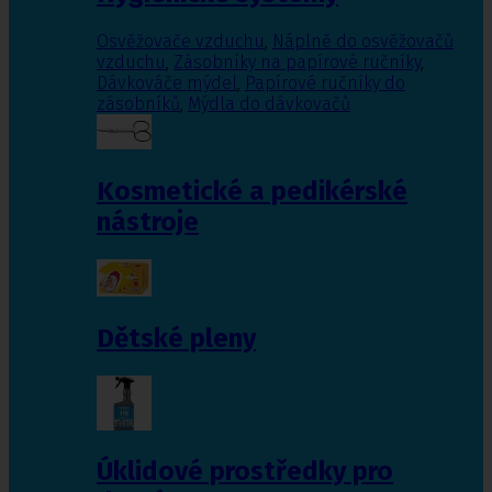
Osvěžovače vzduchu
,
Náplně do osvěžovačů
vzduchu
,
Zásobníky na papírové ručníky
,
Dávkováče mýdel
,
Papírové ručníky do
zásobníků
,
Mýdla do dávkovačů
Kosmetické a pedikérské
nástroje
Dětské pleny
Úklidové prostředky pro