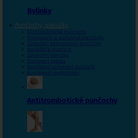
Bylinky
Punčochy, ponožky
Antitrombotické punčochy
Preventivní a podpůrné punčochy
Zdravotní kompresivní punčochy
Navlékače punčoch
Zdravotní ponožky
Stahovací prádlo
Doplňkový sortiment punčoch
Kompresní podkolenky
Antitrombotické punčochy