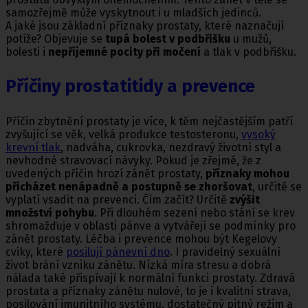
samozřejmě může vyskytnout i u mladších jedinců.
A jaké jsou základní příznaky prostaty, které naznačují
potíže? Objevuje se
tupá bolest v podbřišku
u mužů,
bolesti i
nepříjemné pocity při močení
a tlak v podbřišku.
Příčiny prostatitidy a prevence
Příčin zbytnění prostaty je více, k těm nejčastějším patří
zvyšující se věk, velká produkce testosteronu,
vysoký
krevní tlak
, nadváha, cukrovka, nezdravý životní styl a
nevhodné stravovací návyky. Pokud je zřejmé, že z
uvedených příčin hrozí zánět prostaty,
příznaky mohou
přicházet nenápadně a postupně se zhoršovat
, určitě se
vyplatí vsadit na prevenci. Čím začít? Určitě
zvýšit
množství pohybu
. Při dlouhém sezení nebo stání se krev
shromažďuje v oblasti pánve a vytvářejí se podmínky pro
zánět prostaty. Léčba i prevence mohou být Kegelovy
cviky, které
posilují pánevní dno
. I pravidelný sexuální
život brání vzniku zánětu. Nízká míra stresu a dobrá
nálada také přispívají k normální funkci prostaty. Zdravá
prostata a příznaky zánětu nulové, to je i kvalitní strava,
posilování imunitního systému, dostatečný pitný režim a