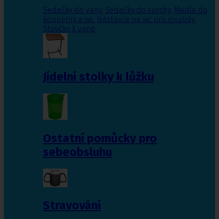
Sedačky do vany
,
Sedačky do sprchy
,
Madla do
koupelny a wc
,
Nástavce na wc pro invalidy
,
Stoličky k vaně
Jídelní stolky k lůžku
Ostatní pomůcky pro
sebeobsluhu
Stravování