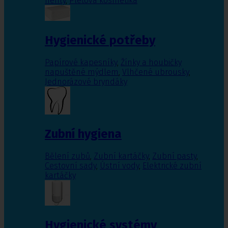
nehty
,
Pleťová kosmetika
Hygienické potřeby
Papírové kapesníky
,
Žínky a houbičky
napuštěné mýdlem
,
Vlhčené ubrousky
,
Jednorázové bryndáky
Zubní hygiena
Bělení zubů
,
Zubní kartáčky
,
Zubní pasty
,
Cestovní sady
,
Ústní vody
,
Elektrické zubní
kartáčky
Hygienické systémy