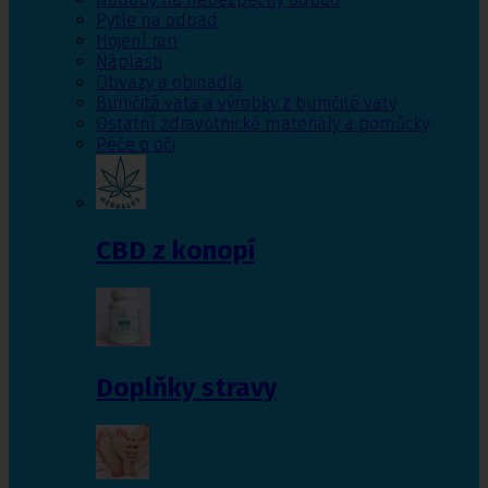
Pytle na odpad
Hojení ran
Náplasti
Obvazy a obinadla
Buničitá vata a výrobky z buničité vaty
Ostatní zdravotnické materiály a pomůcky
Péče o oči
CBD z konopí
Doplňky stravy