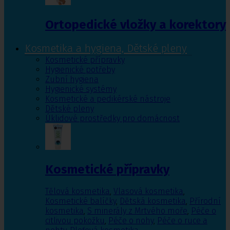
Ortopedické vložky a korektory
Kosmetika a hygiena, Dětské pleny
Kosmetické přípravky
Hygienické potřeby
Zubní hygiena
Hygienické systémy
Kosmetické a pedikérské nástroje
Dětské pleny
Úklidové prostředky pro domácnost
Kosmetické přípravky
Tělová kosmetika
,
Vlasová kosmetika
,
Kosmetické balíčky
,
Dětská kosmetika
,
Přírodní
kosmetika
,
S minerály z Mrtvého moře
,
Péče o
citlivou pokožku
,
Péče o nohy
,
Péče o ruce a