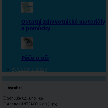
Ostatní zdravotnické materiály
a pomůcky
Péče o oči
Výprodej a slevy
601 372 641
Výrobci
461 616 039
volejte
Schulke CZ, s.r.o.
(2x)
Abena (UNTRACO, v.o.s.)
(7x)