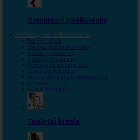
Kompresní podkolenky
Pomůcky pro sebeobsluhu
Toaletní křesla
Mechanické invalidní vozíky
Pomůcky pro seniory
Chodítka pro seniory
Pomůcky do koupelny a wc
Jídelní stolky k lůžku
Ostatní pomůcky pro sebeobsluhu
Stravování
Péče o nemocného
Toaletní křesla