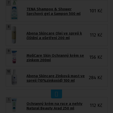
7
TENA Shampoo & Shower
101
Kč
Sprchový gel a šampon 500 ml
8
Abena Skincare Olej ve spreji k
112
Kč
čištění a ošetření 200 ml
9
MoliCare Skin Ochranný krém se
156
Kč
zinkem 200ml
10
Abena Skincare Zinková mast ve
284
Kč
spreji (10%zinkoxid) 100 ml
1
Ochranný krém na ruce a nehty
112
Kč
Natural Beauty Arad 250 ml