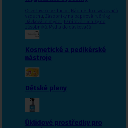
Osvěžovače vzduchu
,
Náplně do osvěžovačů
vzduchu
,
Zásobníky na papírové ručníky
,
Dávkováče mýdel
,
Papírové ručníky do
zásobníků
,
Mýdla do dávkovačů
Kosmetické a pedikérské
nástroje
Dětské pleny
Úklidové prostředky pro