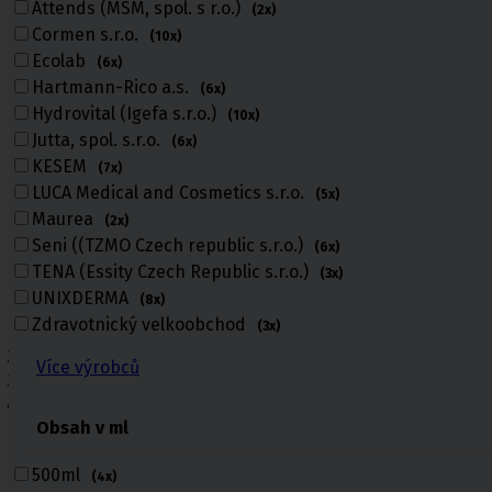
Attends (MSM, spol. s r.o.)
(2x)
Cormen s.r.o.
(10x)
Ecolab
(6x)
Hartmann-Rico a.s.
(6x)
Hydrovital (Igefa s.r.o.)
(10x)
Jutta, spol. s.r.o.
(6x)
KESEM
(7x)
LUCA Medical and Cosmetics s.r.o.
(5x)
Maurea
(2x)
Seni ((TZMO Czech republic s.r.o.)
(6x)
TENA (Essity Czech Republic s.r.o.)
(3x)
UNIXDERMA
(8x)
Zdravotnický velkoobchod
(3x)
Úvod
Kosmetika a hygiena, Dětské pleny
Více výrobců
Kosmetické přípravky
Tělová kosmetika
Obsah v ml
Tělová kosmetika
500ml
(4x)