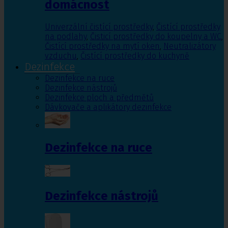
domácnost
Univerzální čistící prostředky
,
Čistící prostředky
na podlahy
,
Čisticí prostředky do koupelny a WC
,
Čistící prostředky na mytí oken
,
Neutralizátory
vzduchu
,
Čistící prostředky do kuchyně
Dezinfekce
Dezinfekce na ruce
Dezinfekce nástrojů
Dezinfekce ploch a předmětů
Dávkovače a aplikátory dezinfekce
Dezinfekce na ruce
Dezinfekce nástrojů