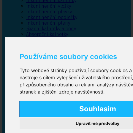
Inkontinenční kalhotky
Inkontinenční vložky
Inkontinenční plavky
Inkontinenční podložky
Inkontinenční pleny
Fixační kalhotky a body
Absorpční kalhotky
Péče o pánevní dno
Bylinky
Používáme soubory cookies
Tyto webové stránky používají soubory cookies a 
Inkontinenční kalhotky
nástroje s cílem vylepšení uživatelského prostředí
přizpůsobeného obsahu a reklam, analýzy návště
Plenkové kalhotky navlékací
,
Plenkové kalhotky
zalepovací
,
Inkontinenční kalhotky dámské
,
stránek a zjištění zdroje návštěvnosti.
Inkontinenční kalhotky pro muže
Souhlasím
Inkontinenční vložky
Upravit mé předvolby