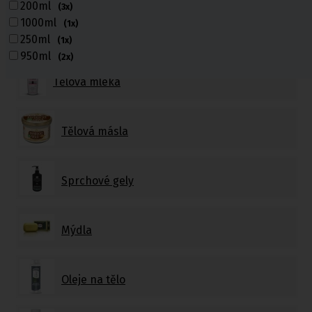
200ml
(3x)
1000ml
(1x)
Tělové krémy a masti
250ml
(1x)
950ml
(2x)
Tělová mléka
Tělová másla
Sprchové gely
Mýdla
Oleje na tělo