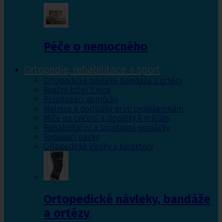
Péče o nemocného
Ortopedie, rehabilitace a sport
Ortopedické návleky, bandáže a ortézy
Fixační krční límce
Polohovací pomůcky
Matrace a podložky proti proleženinám
Míče na cvičení a doplňky k míčům
Rehabilitační a sportovní pomůcky
Tejpovací pásky
Ortopedické vložky a korektory
Ortopedické návleky, bandáže
a ortézy