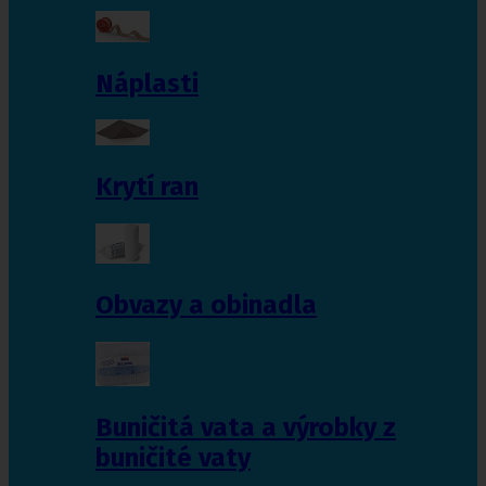
Náplasti
Krytí ran
Obvazy a obinadla
Buničitá vata a výrobky z
buničité vaty