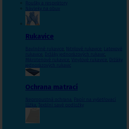
Roušky a respirátory
Návleky na obuv
Rukavice
Bavlněné rukavice
,
Nitrilové rukavice
,
Latexové
rukavice
,
Držáky jednorázových rukavic
,
Mikrotenové rukavice
,
Vinylové rukavice
,
Držáky
jednorázových rukavic
Ochrana matrací
Nepropustná ochrana
,
Papír na vyšetřovací
lůžka
,
Textilní savé podložky