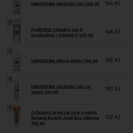
144
Kč
UNIXDERMA ošetřující olej 500 ml
3
ProNURSE Chladivý gel S
146
Kč
kostivalem + vitamin E 400 ml
4
105
Kč
UNIXDERMA tělové mléko 500 ml
5
UNIXDERMA ošetřující olej ve
101
Kč
spreji 200 ml
6
Ochranný krém na ruce a nehty
122
Kč
Natural Beauty Arad Bez silikonu
250 ml