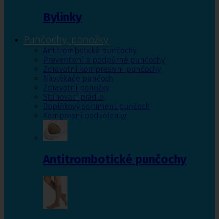
Bylinky
Punčochy, ponožky
Antitrombotické punčochy
Preventivní a podpůrné punčochy
Zdravotní kompresivní punčochy
Navlékače punčoch
Zdravotní ponožky
Stahovací prádlo
Doplňkový sortiment punčoch
Kompresní podkolenky
Antitrombotické punčochy