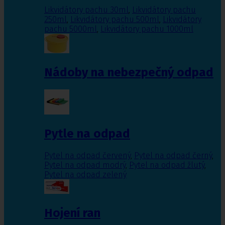
Likvidátory pachu 30ml
,
Likvidátory pachu
250ml
,
Likvidátory pachu 500ml
,
Likvidátory
pachu 5000ml
,
Likvidátory pachu 1000ml
Nádoby na nebezpečný odpad
Pytle na odpad
Pytel na odpad červený
,
Pytel na odpad černý
,
Pytel na odpad modrý
,
Pytel na odpad žlutý
,
Pytel na odpad zelený
Hojení ran