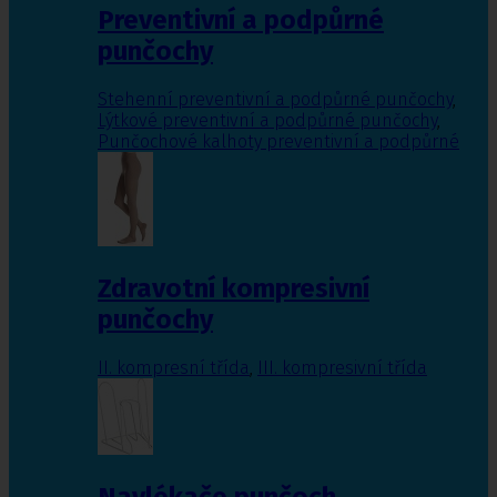
Preventivní a podpůrné
punčochy
Stehenní preventivní a podpůrné punčochy
,
Lýtkové preventivní a podpůrné punčochy
,
Punčochové kalhoty preventivní a podpůrné
Zdravotní kompresivní
punčochy
II. kompresní třída
,
III. kompresivní třída
Navlékače punčoch