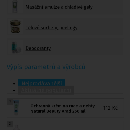
Masážní emulze a chladivé gely
Tělové sorbety, peelingy
Deodoranty
Výpis parametrů a výrobců
Nejprodávanější
Aktuálně populární
1
Ochranný krém na ruce a nehty
112
Kč
Natural Beauty Arad 250 ml
2