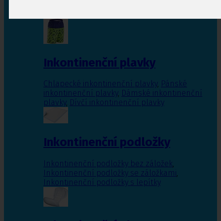
Inkontinenční vložky pro ženy
,
Inkontinenční
vložky pro muže
Inkontinenční plavky
Chlapecké inkontinenční plavky
,
Pánské
inkontinenční plavky
,
Dámské inkontinenční
plavky
,
Dívčí inkontinenční plavky
Inkontinenční podložky
Inkontinenční podložky bez záložek
,
Inkontinenční podložky se záložkami
,
Inkontinenční podložky s lepítky