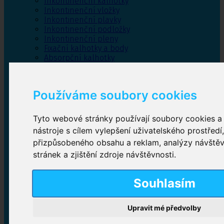
Inkontinenční kalhotky
Inkontinenční vložky
Inkontinenční plavky
Inkontinenční podložky
Inkontinenční pleny
Fixační kalhotky a body
Absorpční kalhotky
Péče o pánevní dno
Bylinky
Používáme soubory cookies
Tyto webové stránky používají soubory cookies a 
Inkontinenční kalhotky
nástroje s cílem vylepšení uživatelského prostředí
přizpůsobeného obsahu a reklam, analýzy návště
Plenkové kalhotky navlékací
,
Plenkové kalhotky
zalepovací
,
Inkontinenční kalhotky dámské
,
stránek a zjištění zdroje návštěvnosti.
Inkontinenční kalhotky pro muže
Souhlasím
Inkontinenční vložky
Upravit mé předvolby