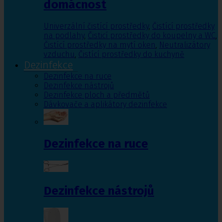
domácnost
Univerzální čistící prostředky
,
Čistící prostředky
na podlahy
,
Čisticí prostředky do koupelny a WC
,
Čistící prostředky na mytí oken
,
Neutralizátory
vzduchu
,
Čistící prostředky do kuchyně
Dezinfekce
Dezinfekce na ruce
Dezinfekce nástrojů
Dezinfekce ploch a předmětů
Dávkovače a aplikátory dezinfekce
Dezinfekce na ruce
Dezinfekce nástrojů