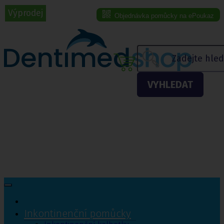
Výprodej
Výprodej
Objednávka pomůcky na ePoukaz
Menu eshopu
VYHLEDAT
Inkontinenční pomůcky