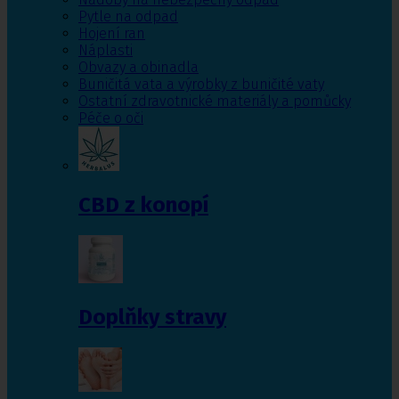
Pytle na odpad
Hojení ran
Náplasti
Obvazy a obinadla
Buničitá vata a výrobky z buničité vaty
Ostatní zdravotnické materiály a pomůcky
Péče o oči
CBD z konopí
Doplňky stravy