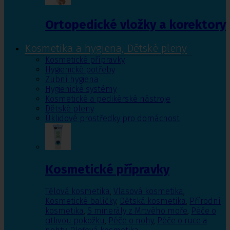
Ortopedické vložky a korektory
Kosmetika a hygiena, Dětské pleny
Kosmetické přípravky
Hygienické potřeby
Zubní hygiena
Hygienické systémy
Kosmetické a pedikérské nástroje
Dětské pleny
Úklidové prostředky pro domácnost
Kosmetické přípravky
Tělová kosmetika
,
Vlasová kosmetika
,
Kosmetické balíčky
,
Dětská kosmetika
,
Přírodní
kosmetika
,
S minerály z Mrtvého moře
,
Péče o
citlivou pokožku
,
Péče o nohy
,
Péče o ruce a