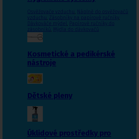
Osvěžovače vzduchu
,
Náplně do osvěžovačů
vzduchu
,
Zásobníky na papírové ručníky
,
Dávkováče mýdel
,
Papírové ručníky do
zásobníků
,
Mýdla do dávkovačů
Kosmetické a pedikérské
nástroje
Dětské pleny
Úklidové prostředky pro