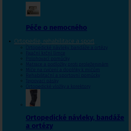
Péče o nemocného
Ortopedie, rehabilitace a sport
Ortopedické návleky, bandáže a ortézy
Fixační krční límce
Polohovací pomůcky
Matrace a podložky proti proleženinám
Míče na cvičení a doplňky k míčům
Rehabilitační a sportovní pomůcky
Tejpovací pásky
Ortopedické vložky a korektory
Ortopedické návleky, bandáže
a ortézy