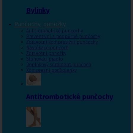
Bylinky
Punčochy, ponožky
Antitrombotické punčochy
Preventivní a podpůrné punčochy
Zdravotní kompresivní punčochy
Navlékače punčoch
Zdravotní ponožky
Stahovací prádlo
Doplňkový sortiment punčoch
Kompresní podkolenky
Antitrombotické punčochy