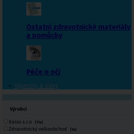
Ostatní zdravotnické materiály
a pomůcky
Péče o oči
Výprodej a slevy
601 372 641
Výrobci
461 616 039
volejte
Karas s.r.o
(11x)
Zdravotnický velkoobchod
(1x)