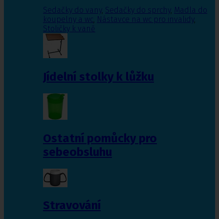
Sedačky do vany
,
Sedačky do sprchy
,
Madla do
koupelny a wc
,
Nástavce na wc pro invalidy
,
Stoličky k vaně
Jídelní stolky k lůžku
Ostatní pomůcky pro
sebeobsluhu
Stravování