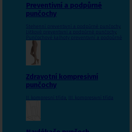
Preventivní a podpůrné
punčochy
Stehenní preventivní a podpůrné punčochy
,
Lýtkové preventivní a podpůrné punčochy
,
Punčochové kalhoty preventivní a podpůrné
Zdravotní kompresivní
punčochy
II. kompresní třída
,
III. kompresivní třída
Navlékače punčoch