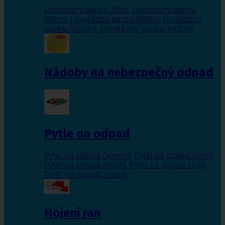
Likvidátory pachu 30ml
,
Likvidátory pachu
250ml
,
Likvidátory pachu 500ml
,
Likvidátory
pachu 5000ml
,
Likvidátory pachu 1000ml
Nádoby na nebezpečný odpad
Pytle na odpad
Pytel na odpad červený
,
Pytel na odpad černý
,
Pytel na odpad modrý
,
Pytel na odpad žlutý
,
Pytel na odpad zelený
Hojení ran