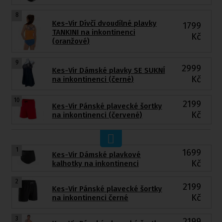
8
Kes-Vir Dívčí dvoudílné plavky
1799
TANKINI na inkontinenci
Kč
(oranžové)
9
2999
Kes-Vir Dámské plavky SE SUKNÍ
Kč
na inkontinenci (černé)
10
2199
Kes-Vir Pánské plavecké šortky
Kč
na inkontinenci (červené)
1
1699
Kes-Vir Dámské plavkové
Kč
kalhotky na inkontinenci
2
2199
Kes-Vir Pánské plavecké šortky
Kč
na inkontinenci černé
3
2199