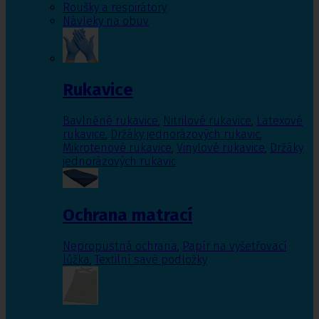
Roušky a respirátory
Návleky na obuv
Rukavice
Bavlněné rukavice
,
Nitrilové rukavice
,
Latexové
rukavice
,
Držáky jednorázových rukavic
,
Mikrotenové rukavice
,
Vinylové rukavice
,
Držáky
jednorázových rukavic
Ochrana matrací
Nepropustná ochrana
,
Papír na vyšetřovací
lůžka
,
Textilní savé podložky