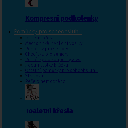
Kompresní podkolenky
Pomůcky pro sebeobsluhu
Toaletní křesla
Mechanické invalidní vozíky
Pomůcky pro seniory
Chodítka pro seniory
Pomůcky do koupelny a wc
Jídelní stolky k lůžku
Ostatní pomůcky pro sebeobsluhu
Stravování
Péče o nemocného
Toaletní křesla