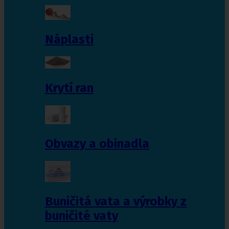
Náplasti
Krytí ran
Obvazy a obinadla
Buničitá vata a výrobky z
buničité vaty