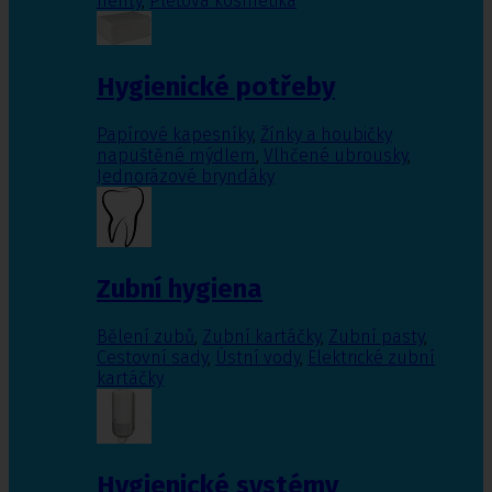
nehty
,
Pleťová kosmetika
Hygienické potřeby
Papírové kapesníky
,
Žínky a houbičky
napuštěné mýdlem
,
Vlhčené ubrousky
,
Jednorázové bryndáky
Zubní hygiena
Bělení zubů
,
Zubní kartáčky
,
Zubní pasty
,
Cestovní sady
,
Ústní vody
,
Elektrické zubní
kartáčky
Hygienické systémy