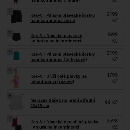
Kč
na inkontinenci (modré)
2
2199
Kes-Vir Pánské plavecké šortky
Kč
na inkontinenci černé
3
1699
Kes-Vir Dámské plavkové
Kč
kalhotky na inkontinenci
4
2199
Kes-Vir Pánské plavecké šortky
Kč
na inkontinenci (tyrkysové)
5
1799
Kes-Vir Dívčí celé plavky na
Kč
inkontinenci (růžové)
6
Meracus Sáček na praní střední
99
Kč
23x35 cm
7
2598
Kes-Vir Dámské dvoudílné plavky
Kč
TANKINI na inkontinenci