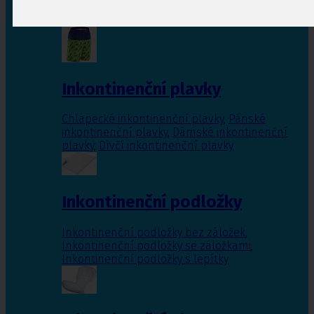
Inkontinenční vložky pro ženy
,
Inkontinenční
vložky pro muže
Inkontinenční plavky
Chlapecké inkontinenční plavky
,
Pánské
inkontinenční plavky
,
Dámské inkontinenční
plavky
,
Dívčí inkontinenční plavky
Inkontinenční podložky
Inkontinenční podložky bez záložek
,
Inkontinenční podložky se záložkami
,
Inkontinenční podložky s lepítky