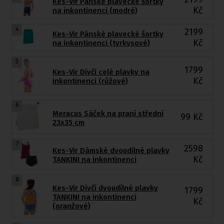
Kes-Vir Pánské plavecké šortky
Kč
na inkontinenci (modré)
4
2199
Kes-Vir Pánské plavecké šortky
Kč
na inkontinenci (tyrkysové)
5
1799
Kes-Vir Dívčí celé plavky na
Kč
inkontinenci (růžové)
6
Meracus Sáček na praní střední
99
Kč
23x35 cm
7
2598
Kes-Vir Dámské dvoudílné plavky
Kč
TANKINI na inkontinenci
8
Kes-Vir Dívčí dvoudílné plavky
1799
TANKINI na inkontinenci
Kč
(oranžové)