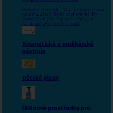
Osvěžovače vzduchu
,
Náplně do osvěžovačů
vzduchu
,
Zásobníky na papírové ručníky
,
Dávkováče mýdel
,
Papírové ručníky do
zásobníků
,
Mýdla do dávkovačů
Kosmetické a pedikérské
nástroje
Dětské pleny
Úklidové prostředky pro