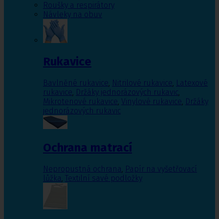
Roušky a respirátory
Návleky na obuv
Rukavice
Bavlněné rukavice
,
Nitrilové rukavice
,
Latexové
rukavice
,
Držáky jednorázových rukavic
,
Mikrotenové rukavice
,
Vinylové rukavice
,
Držáky
jednorázových rukavic
Ochrana matrací
Nepropustná ochrana
,
Papír na vyšetřovací
lůžka
,
Textilní savé podložky