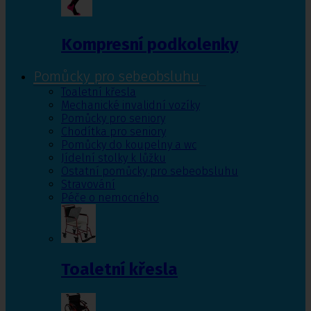
Kompresní podkolenky
Pomůcky pro sebeobsluhu
Toaletní křesla
Mechanické invalidní vozíky
Pomůcky pro seniory
Chodítka pro seniory
Pomůcky do koupelny a wc
Jídelní stolky k lůžku
Ostatní pomůcky pro sebeobsluhu
Stravování
Péče o nemocného
Toaletní křesla