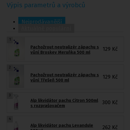
Výpis parametrů a výrobců
Nejprodávanější
Aktuálně populární
1
Pachožrout neutralizér zápachu s
129
Kč
vůní Broskev Meruňka 500 ml
2
Pachožrout neutralizér zápachu s
129
Kč
vůní Třešeň 500 ml
3
Alp likvidátor pachu Citron 500ml
300
Kč
s rozprašovačem
4
Alp likvidátor pachu Levandule
262
Kč