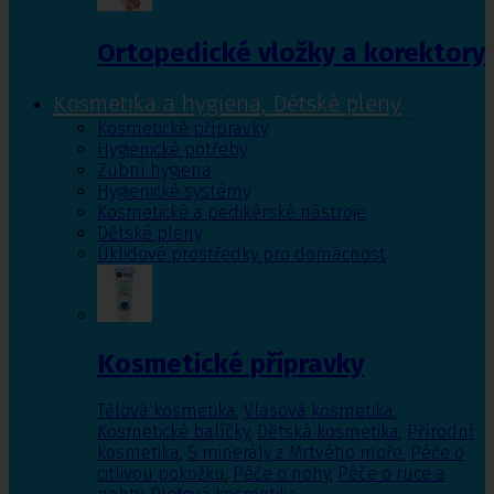
Ortopedické vložky a korektory
Kosmetika a hygiena, Dětské pleny
Kosmetické přípravky
Hygienické potřeby
Zubní hygiena
Hygienické systémy
Kosmetické a pedikérské nástroje
Dětské pleny
Úklidové prostředky pro domácnost
Kosmetické přípravky
Tělová kosmetika
,
Vlasová kosmetika
,
Kosmetické balíčky
,
Dětská kosmetika
,
Přírodní
kosmetika
,
S minerály z Mrtvého moře
,
Péče o
citlivou pokožku
,
Péče o nohy
,
Péče o ruce a