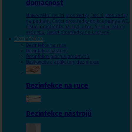
domácnost
Univerzální čistící prostředky
,
Čistící prostředky
na podlahy
,
Čisticí prostředky do koupelny a WC
,
Čistící prostředky na mytí oken
,
Neutralizátory
vzduchu
,
Čistící prostředky do kuchyně
Dezinfekce
Dezinfekce na ruce
Dezinfekce nástrojů
Dezinfekce ploch a předmětů
Dávkovače a aplikátory dezinfekce
Dezinfekce na ruce
Dezinfekce nástrojů