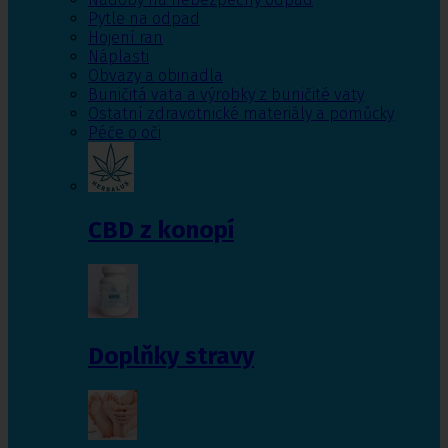
Pytle na odpad
Hojení ran
Náplasti
Obvazy a obinadla
Buničitá vata a výrobky z buničité vaty
Ostatní zdravotnické materiály a pomůcky
Péče o oči
CBD z konopí
Doplňky stravy