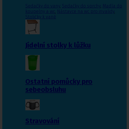
Sedačky do vany
,
Sedačky do sprchy
,
Madla do
koupelny a wc
,
Nástavce na wc pro invalidy
,
Stoličky k vaně
Jídelní stolky k lůžku
Ostatní pomůcky pro
sebeobsluhu
Stravování