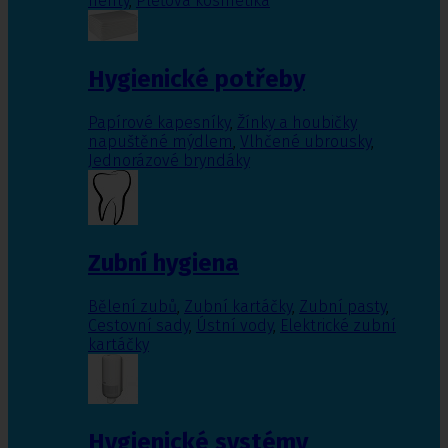
nehty
,
Pleťová kosmetika
Hygienické potřeby
Papírové kapesníky
,
Žínky a houbičky
napuštěné mýdlem
,
Vlhčené ubrousky
,
Jednorázové bryndáky
Zubní hygiena
Bělení zubů
,
Zubní kartáčky
,
Zubní pasty
,
Cestovní sady
,
Ústní vody
,
Elektrické zubní
kartáčky
Hygienické systémy