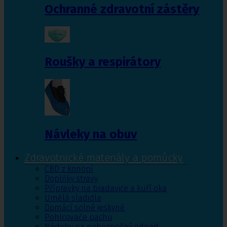
Ochranné zdravotní zástěry
Roušky a respirátory
Návleky na obuv
Zdravotnické materiály a pomůcky
CBD z konopí
Doplňky stravy
Přípravky na bradavice a kuří oka
Umělá sladidla
Domácí solné jeskyně
Pohlcovače pachu
Nádoby na nebezpečný odpad