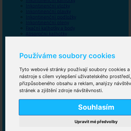
Inkontinenční kalhotky
Inkontinenční vložky
Inkontinenční plavky
Inkontinenční podložky
Inkontinenční pleny
Fixační kalhotky a body
Absorpční kalhotky
Péče o pánevní dno
Bylinky
Používáme soubory cookies
Tyto webové stránky používají soubory cookies a 
Inkontinenční kalhotky
nástroje s cílem vylepšení uživatelského prostředí
přizpůsobeného obsahu a reklam, analýzy návště
Plenkové kalhotky navlékací
,
Plenkové kalhotky
zalepovací
,
Inkontinenční kalhotky dámské
,
stránek a zjištění zdroje návštěvnosti.
Inkontinenční kalhotky pro muže
Souhlasím
Inkontinenční vložky
Upravit mé předvolby