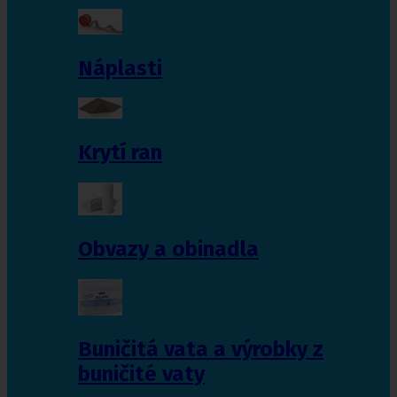
Náplasti
Krytí ran
Obvazy a obinadla
Buničitá vata a výrobky z
buničité vaty