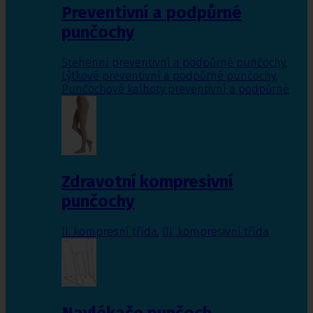
Preventivní a podpůrné
punčochy
Stehenní preventivní a podpůrné punčochy
,
Lýtkové preventivní a podpůrné punčochy
,
Punčochové kalhoty preventivní a podpůrné
Zdravotní kompresivní
punčochy
II. kompresní třída
,
III. kompresivní třída
Navlékače punčoch