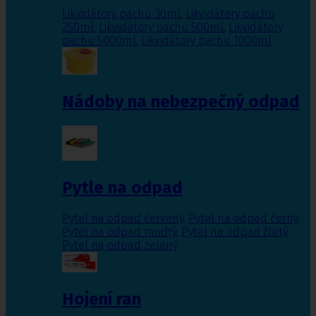
Likvidátory pachu 30ml
,
Likvidátory pachu
250ml
,
Likvidátory pachu 500ml
,
Likvidátory
pachu 5000ml
,
Likvidátory pachu 1000ml
Nádoby na nebezpečný odpad
Pytle na odpad
Pytel na odpad červený
,
Pytel na odpad černý
,
Pytel na odpad modrý
,
Pytel na odpad žlutý
,
Pytel na odpad zelený
Hojení ran