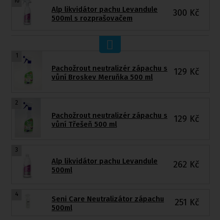
10
Alp likvidátor pachu Levandule
300
Kč
500ml s rozprašovačem
1
Pachožrout neutralizér zápachu s
129
Kč
vůní Broskev Meruňka 500 ml
2
Pachožrout neutralizér zápachu s
129
Kč
vůní Třešeň 500 ml
3
Alp likvidátor pachu Levandule
262
Kč
500ml
4
Seni Care Neutralizátor zápachu
251
Kč
500ml