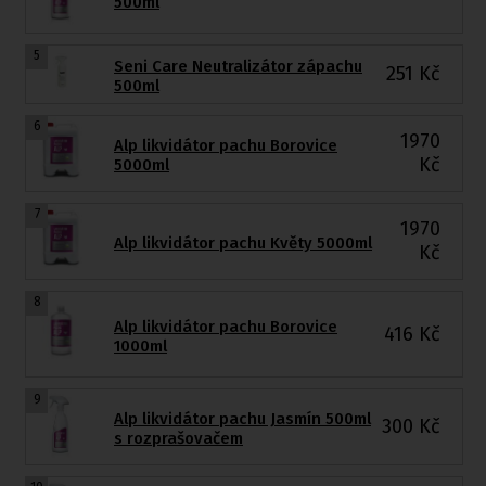
500ml
5
Seni Care Neutralizátor zápachu
251
Kč
500ml
6
1970
Alp likvidátor pachu Borovice
Kč
5000ml
7
1970
Alp likvidátor pachu Květy 5000ml
Kč
8
Alp likvidátor pachu Borovice
416
Kč
1000ml
9
Alp likvidátor pachu Jasmín 500ml
300
Kč
s rozprašovačem