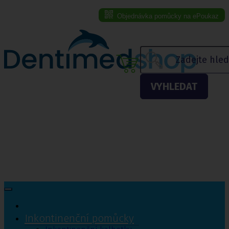
Objednávka pomůcky na ePoukaz
Menu eshopu
VYHLEDAT
Inkontinenční pomůcky