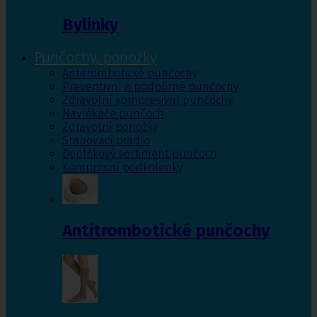
Bylinky
Punčochy, ponožky
Antitrombotické punčochy
Preventivní a podpůrné punčochy
Zdravotní kompresivní punčochy
Navlékače punčoch
Zdravotní ponožky
Stahovací prádlo
Doplňkový sortiment punčoch
Kompresní podkolenky
Antitrombotické punčochy