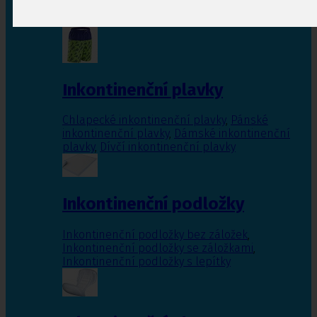
Inkontinenční vložky pro ženy
,
Inkontinenční
vložky pro muže
Inkontinenční plavky
Chlapecké inkontinenční plavky
,
Pánské
inkontinenční plavky
,
Dámské inkontinenční
plavky
,
Dívčí inkontinenční plavky
Inkontinenční podložky
Inkontinenční podložky bez záložek
,
Inkontinenční podložky se záložkami
,
Inkontinenční podložky s lepítky