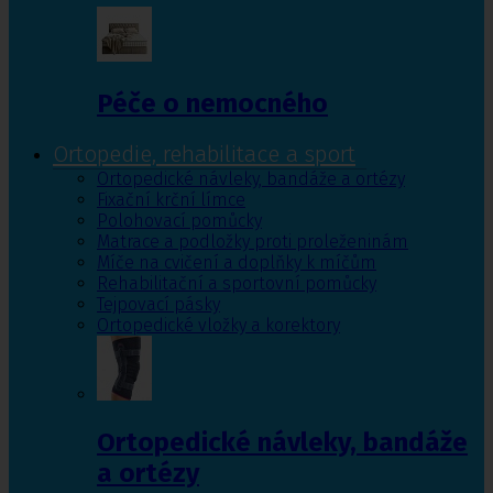
Péče o nemocného
Ortopedie, rehabilitace a sport
Ortopedické návleky, bandáže a ortézy
Fixační krční límce
Polohovací pomůcky
Matrace a podložky proti proleženinám
Míče na cvičení a doplňky k míčům
Rehabilitační a sportovní pomůcky
Tejpovací pásky
Ortopedické vložky a korektory
Ortopedické návleky, bandáže
a ortézy