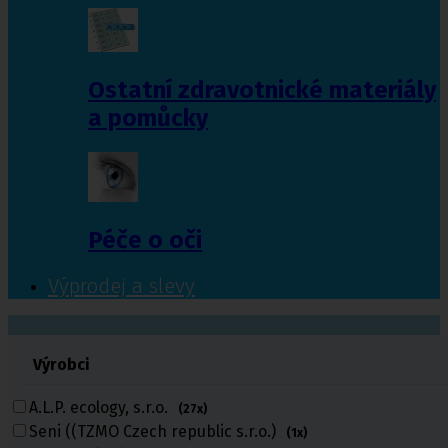
Ostatní zdravotnické materiály
a pomůcky
Péče o oči
Výprodej a slevy
601 372 641
Výrobci
461 616 039
volejte
A.L.P. ecology, s.r.o.
(27x)
Seni ((TZMO Czech republic s.r.o.)
(1x)