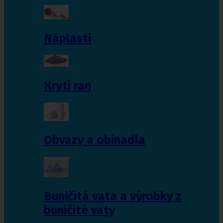
Náplasti
Krytí ran
Obvazy a obinadla
Buničitá vata a výrobky z
buničité vaty