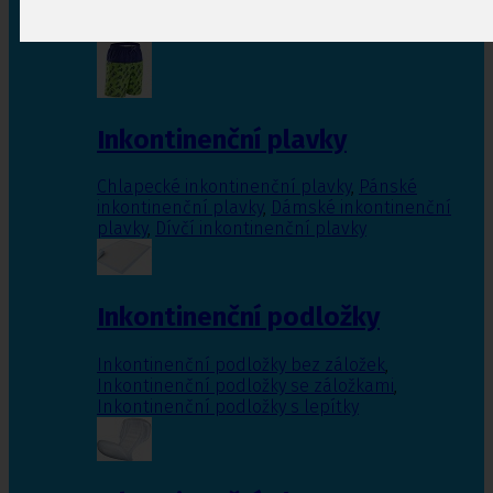
Inkontinenční vložky pro ženy
,
Inkontinenční
vložky pro muže
Inkontinenční plavky
Chlapecké inkontinenční plavky
,
Pánské
inkontinenční plavky
,
Dámské inkontinenční
plavky
,
Dívčí inkontinenční plavky
Inkontinenční podložky
Inkontinenční podložky bez záložek
,
Inkontinenční podložky se záložkami
,
Inkontinenční podložky s lepítky