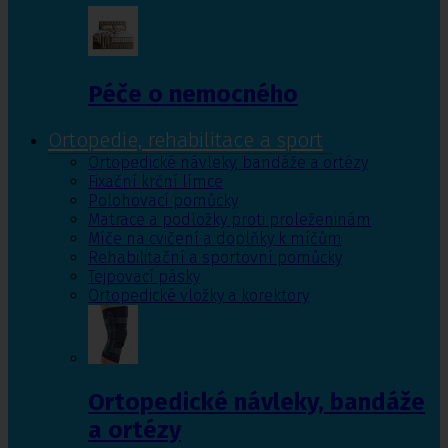
Péče o nemocného
Ortopedie, rehabilitace a sport
Ortopedické návleky, bandáže a ortézy
Fixační krční límce
Polohovací pomůcky
Matrace a podložky proti proleženinám
Míče na cvičení a doplňky k míčům
Rehabilitační a sportovní pomůcky
Tejpovací pásky
Ortopedické vložky a korektory
Ortopedické návleky, bandáže
a ortézy