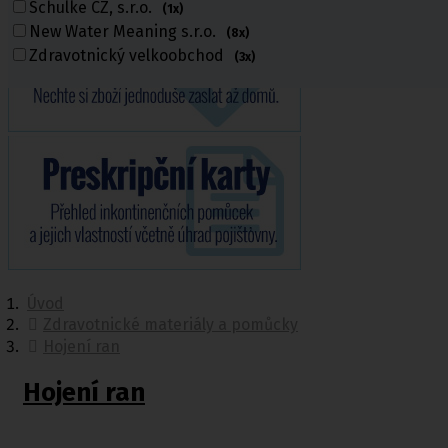
Schulke CZ, s.r.o.
(1x)
New Water Meaning s.r.o.
(8x)
Zdravotnický velkoobchod
(3x)
Úvod
Zdravotnické materiály a pomůcky
Hojení ran
Hojení ran