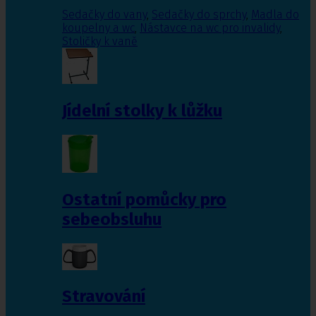
Sedačky do vany
,
Sedačky do sprchy
,
Madla do
koupelny a wc
,
Nástavce na wc pro invalidy
,
Stoličky k vaně
Jídelní stolky k lůžku
Ostatní pomůcky pro
sebeobsluhu
Stravování