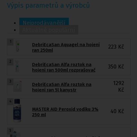
Výpis parametrů a výrobců
Nejprodávanější
Aktuálně populární
1
DebriEcaSan Aquagel na hojení
223
Kč
ran 250ml
2
DebriEcaSan Alfa roztok na
350
Kč
hojení ran 500ml rozprašovač
3
1292
DebriEcaSan Alfa roztok na
Kč
hojení ran 5l kanystr
4
MASTER AID Peroxid vodíku 3%
40
Kč
250 ml
5