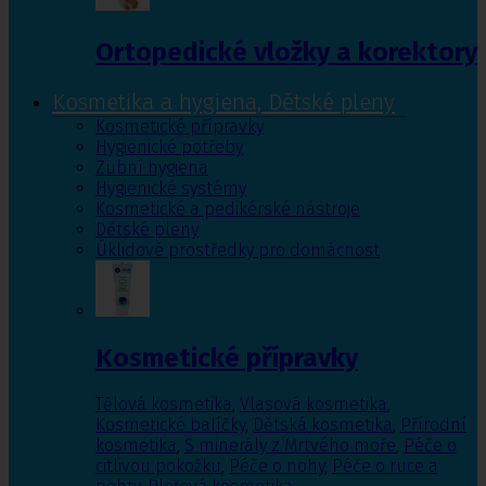
Ortopedické vložky a korektory
Kosmetika a hygiena, Dětské pleny
Kosmetické přípravky
Hygienické potřeby
Zubní hygiena
Hygienické systémy
Kosmetické a pedikérské nástroje
Dětské pleny
Úklidové prostředky pro domácnost
Kosmetické přípravky
Tělová kosmetika
,
Vlasová kosmetika
,
Kosmetické balíčky
,
Dětská kosmetika
,
Přírodní
kosmetika
,
S minerály z Mrtvého moře
,
Péče o
citlivou pokožku
,
Péče o nohy
,
Péče o ruce a