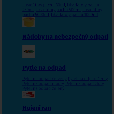
Likvidátory pachu 30ml
,
Likvidátory pachu
250ml
,
Likvidátory pachu 500ml
,
Likvidátory
pachu 5000ml
,
Likvidátory pachu 1000ml
Nádoby na nebezpečný odpad
Pytle na odpad
Pytel na odpad červený
,
Pytel na odpad černý
,
Pytel na odpad modrý
,
Pytel na odpad žlutý
,
Pytel na odpad zelený
Hojení ran