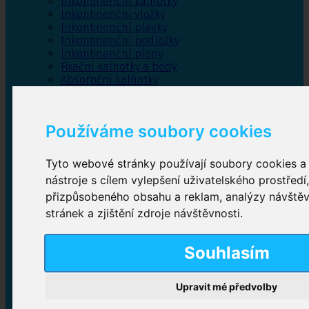
Inkontinenční kalhotky
Inkontinenční vložky
Inkontinenční plavky
Inkontinenční podložky
Inkontinenční pleny
Fixační kalhotky a body
Absorpční kalhotky
Péče o pánevní dno
Bylinky
Používáme soubory cookies
Tyto webové stránky používají soubory cookies a 
Inkontinenční kalhotky
nástroje s cílem vylepšení uživatelského prostředí
přizpůsobeného obsahu a reklam, analýzy návště
Plenkové kalhotky navlékací
,
Plenkové kalhotky
zalepovací
,
Inkontinenční kalhotky dámské
,
stránek a zjištění zdroje návštěvnosti.
Inkontinenční kalhotky pro muže
Souhlasím
Inkontinenční vložky
Upravit mé předvolby