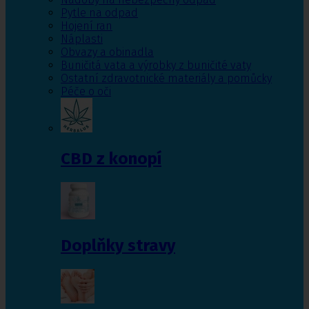
Pytle na odpad
Hojení ran
Náplasti
Obvazy a obinadla
Buničitá vata a výrobky z buničité vaty
Ostatní zdravotnické materiály a pomůcky
Péče o oči
CBD z konopí
Doplňky stravy