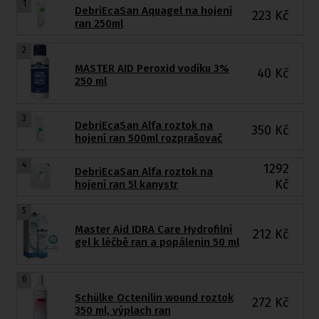
1
DebriEcaSan Aquagel na hojení
223
Kč
ran 250ml
2
MASTER AID Peroxid vodíku 3%
40
Kč
250 ml
3
DebriEcaSan Alfa roztok na
350
Kč
hojení ran 500ml rozprašovač
4
1292
DebriEcaSan Alfa roztok na
Kč
hojení ran 5l kanystr
5
Master Aid IDRA Care Hydrofilní
212
Kč
gel k léčbě ran a popálenin 50 ml
6
Schülke Octenilin wound roztok
272
Kč
350 ml, výplach ran