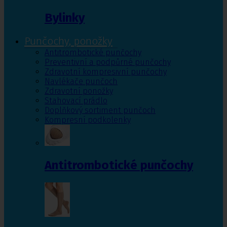
Bylinky
Punčochy, ponožky
Antitrombotické punčochy
Preventivní a podpůrné punčochy
Zdravotní kompresivní punčochy
Navlékače punčoch
Zdravotní ponožky
Stahovací prádlo
Doplňkový sortiment punčoch
Kompresní podkolenky
Antitrombotické punčochy