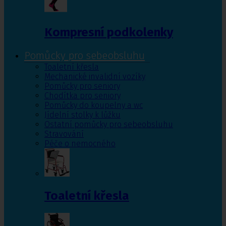
Kompresní podkolenky
Pomůcky pro sebeobsluhu
Toaletní křesla
Mechanické invalidní vozíky
Pomůcky pro seniory
Chodítka pro seniory
Pomůcky do koupelny a wc
Jídelní stolky k lůžku
Ostatní pomůcky pro sebeobsluhu
Stravování
Péče o nemocného
Toaletní křesla