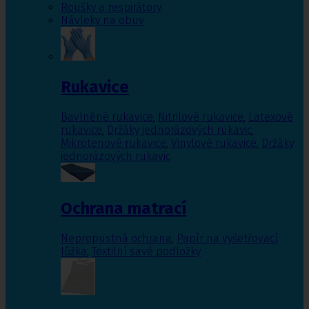
Roušky a respirátory
Návleky na obuv
Rukavice
Bavlněné rukavice
,
Nitrilové rukavice
,
Latexové
rukavice
,
Držáky jednorázových rukavic
,
Mikrotenové rukavice
,
Vinylové rukavice
,
Držáky
jednorázových rukavic
Ochrana matrací
Nepropustná ochrana
,
Papír na vyšetřovací
lůžka
,
Textilní savé podložky