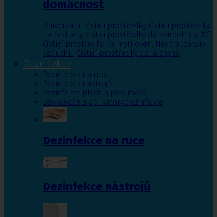
domácnost
Univerzální čistící prostředky
,
Čistící prostředky
na podlahy
,
Čisticí prostředky do koupelny a WC
,
Čistící prostředky na mytí oken
,
Neutralizátory
vzduchu
,
Čistící prostředky do kuchyně
Dezinfekce
Dezinfekce na ruce
Dezinfekce nástrojů
Dezinfekce ploch a předmětů
Dávkovače a aplikátory dezinfekce
Dezinfekce na ruce
Dezinfekce nástrojů