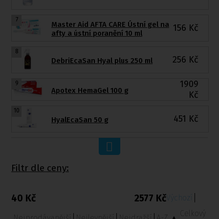
7
Master Aid AFTA CARE Ústní gel na
156
Kč
afty a ústní poranění 10 ml
8
256
Kč
DebriEcaSan Hyal plus 250 ml
1909
9
Apotex HemaGel 100 g
Kč
10
451
Kč
HyalEcaSan 50 g
Filtr dle ceny:
40 Kč
2577 Kč
Výchozí
Celkový
Nejprodávanější
Nejlevnější
Nejdražší
A-Z ▲