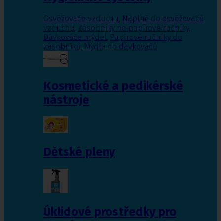
Osvěžovače vzduchu
,
Náplně do osvěžovačů
vzduchu
,
Zásobníky na papírové ručníky
,
Dávkováče mýdel
,
Papírové ručníky do
zásobníků
,
Mýdla do dávkovačů
Kosmetické a pedikérské
nástroje
Dětské pleny
Úklidové prostředky pro