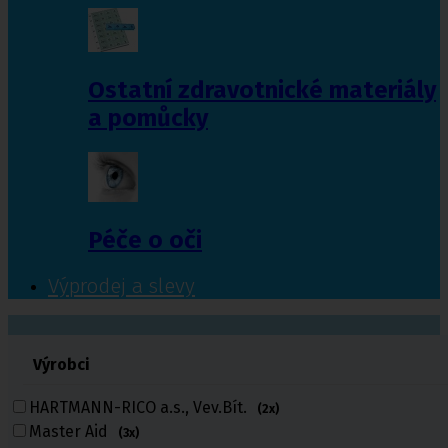
Ostatní zdravotnické materiály
a pomůcky
Péče o oči
Výprodej a slevy
601 372 641
Výrobci
461 616 039
volejte
HARTMANN-RICO a.s., Vev.Bít.
(2x)
Master Aid
(3x)