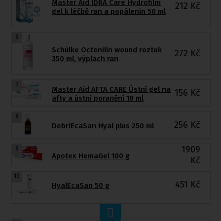
Master Aid IDRA Care Hydrofilní
212
Kč
gel k léčbě ran a popálenin 50 ml
6
Schülke Octenilin wound roztok
272
Kč
350 ml, výplach ran
7
Master Aid AFTA CARE Ústní gel na
156
Kč
afty a ústní poranění 10 ml
8
256
Kč
DebriEcaSan Hyal plus 250 ml
1909
9
Apotex HemaGel 100 g
Kč
10
451
Kč
HyalEcaSan 50 g