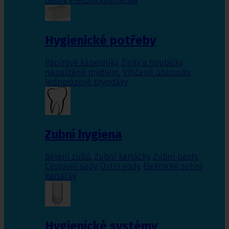
nehty
,
Pleťová kosmetika
Hygienické potřeby
Papírové kapesníky
,
Žínky a houbičky
napuštěné mýdlem
,
Vlhčené ubrousky
,
Jednorázové bryndáky
Zubní hygiena
Bělení zubů
,
Zubní kartáčky
,
Zubní pasty
,
Cestovní sady
,
Ústní vody
,
Elektrické zubní
kartáčky
Hygienické systémy