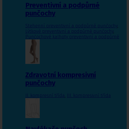
Preventivní a podpůrné
punčochy
Stehenní preventivní a podpůrné punčochy
,
Lýtkové preventivní a podpůrné punčochy
,
Punčochové kalhoty preventivní a podpůrné
Zdravotní kompresivní
punčochy
II. kompresní třída
,
III. kompresivní třída
Navlékače punčoch