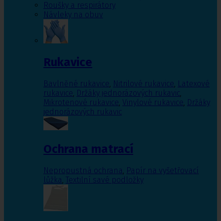
Roušky a respirátory
Návleky na obuv
Rukavice
Bavlněné rukavice
,
Nitrilové rukavice
,
Latexové
rukavice
,
Držáky jednorázových rukavic
,
Mikrotenové rukavice
,
Vinylové rukavice
,
Držáky
jednorázových rukavic
Ochrana matrací
Nepropustná ochrana
,
Papír na vyšetřovací
lůžka
,
Textilní savé podložky