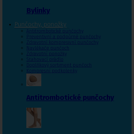
Bylinky
Punčochy, ponožky
Antitrombotické punčochy
Preventivní a podpůrné punčochy
Zdravotní kompresivní punčochy
Navlékače punčoch
Zdravotní ponožky
Stahovací prádlo
Doplňkový sortiment punčoch
Kompresní podkolenky
Antitrombotické punčochy