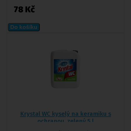
78 Kč
Do košíku
Krystal WC kyselý na keramiku s
ochranou, zelený 5 l