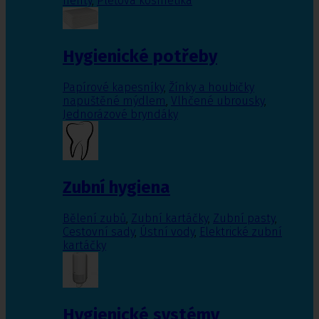
nehty
,
Pleťová kosmetika
Hygienické potřeby
Papírové kapesníky
,
Žínky a houbičky
napuštěné mýdlem
,
Vlhčené ubrousky
,
Jednorázové bryndáky
Zubní hygiena
Bělení zubů
,
Zubní kartáčky
,
Zubní pasty
,
Cestovní sady
,
Ústní vody
,
Elektrické zubní
kartáčky
Hygienické systémy