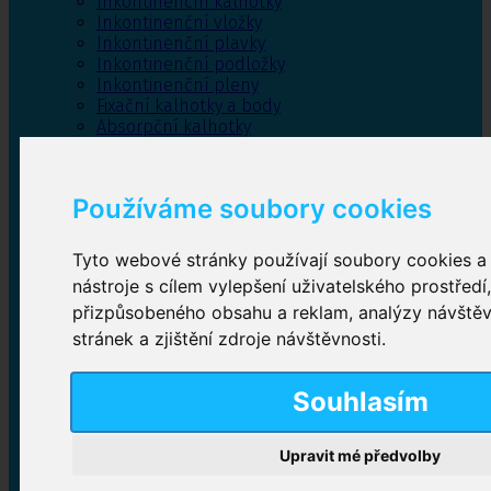
Inkontinenční kalhotky
Inkontinenční vložky
Inkontinenční plavky
Inkontinenční podložky
Inkontinenční pleny
Fixační kalhotky a body
Absorpční kalhotky
Péče o pánevní dno
Bylinky
Používáme soubory cookies
Tyto webové stránky používají soubory cookies a 
Inkontinenční kalhotky
nástroje s cílem vylepšení uživatelského prostředí
přizpůsobeného obsahu a reklam, analýzy návště
Plenkové kalhotky navlékací
,
Plenkové kalhotky
zalepovací
,
Inkontinenční kalhotky dámské
,
stránek a zjištění zdroje návštěvnosti.
Inkontinenční kalhotky pro muže
Souhlasím
Inkontinenční vložky
Upravit mé předvolby