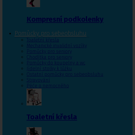
Kompresní podkolenky
Pomůcky pro sebeobsluhu
Toaletní křesla
Mechanické invalidní vozíky
Pomůcky pro seniory
Chodítka pro seniory
Pomůcky do koupelny a wc
Jídelní stolky k lůžku
Ostatní pomůcky pro sebeobsluhu
Stravování
Péče o nemocného
Toaletní křesla