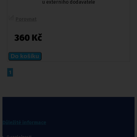
u externího dodavatele
Porovnat
360 Kč
Do košíku
1
Důležité informace
O společnosti