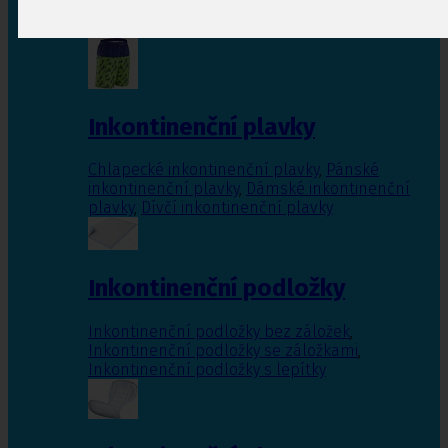
Inkontinenční vložky pro ženy
,
Inkontinenční
vložky pro muže
Inkontinenční plavky
Chlapecké inkontinenční plavky
,
Pánské
inkontinenční plavky
,
Dámské inkontinenční
plavky
,
Dívčí inkontinenční plavky
Inkontinenční podložky
Inkontinenční podložky bez záložek
,
Inkontinenční podložky se záložkami
,
Inkontinenční podložky s lepítky