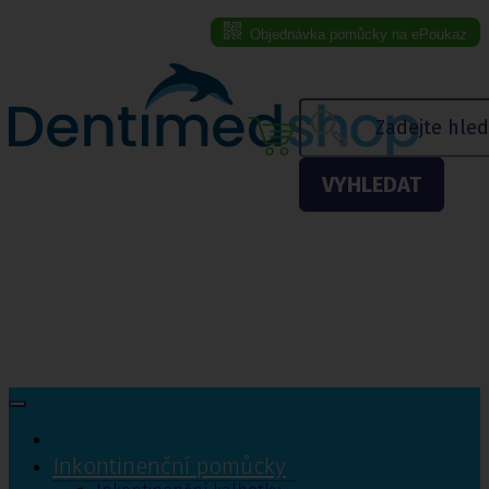
Objednávka pomůcky na ePoukaz
Menu eshopu
VYHLEDAT
Inkontinenční pomůcky