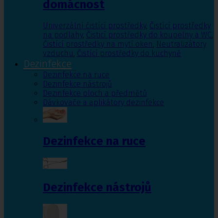
domácnost
Univerzální čistící prostředky
,
Čistící prostředky
na podlahy
,
Čisticí prostředky do koupelny a WC
,
Čistící prostředky na mytí oken
,
Neutralizátory
vzduchu
,
Čistící prostředky do kuchyně
Dezinfekce
Dezinfekce na ruce
Dezinfekce nástrojů
Dezinfekce ploch a předmětů
Dávkovače a aplikátory dezinfekce
Dezinfekce na ruce
Dezinfekce nástrojů