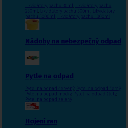
Likvidátory pachu 30ml
,
Likvidátory pachu
250ml
,
Likvidátory pachu 500ml
,
Likvidátory
pachu 5000ml
,
Likvidátory pachu 1000ml
Nádoby na nebezpečný odpad
Pytle na odpad
Pytel na odpad červený
,
Pytel na odpad černý
,
Pytel na odpad modrý
,
Pytel na odpad žlutý
,
Pytel na odpad zelený
Hojení ran