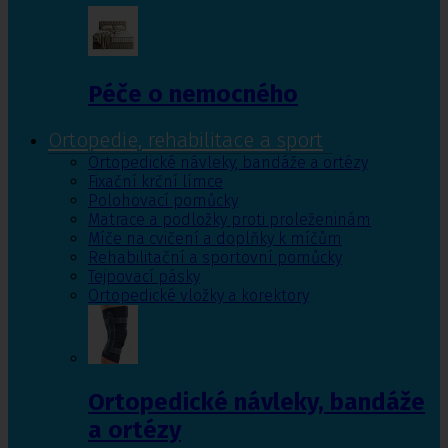
Péče o nemocného
Ortopedie, rehabilitace a sport
Ortopedické návleky, bandáže a ortézy
Fixační krční límce
Polohovací pomůcky
Matrace a podložky proti proleženinám
Míče na cvičení a doplňky k míčům
Rehabilitační a sportovní pomůcky
Tejpovací pásky
Ortopedické vložky a korektory
Ortopedické návleky, bandáže
a ortézy