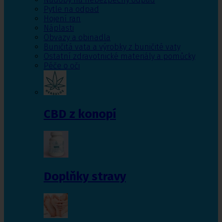
Pytle na odpad
Hojení ran
Náplasti
Obvazy a obinadla
Buničitá vata a výrobky z buničité vaty
Ostatní zdravotnické materiály a pomůcky
Péče o oči
CBD z konopí
Doplňky stravy