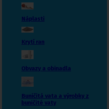
Náplasti
Krytí ran
Obvazy a obinadla
Buničitá vata a výrobky z
buničité vaty