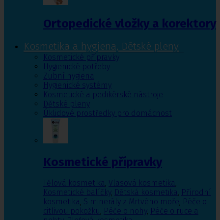
Ortopedické vložky a korektory
Kosmetika a hygiena, Dětské pleny
Kosmetické přípravky
Hygienické potřeby
Zubní hygiena
Hygienické systémy
Kosmetické a pedikérské nástroje
Dětské pleny
Úklidové prostředky pro domácnost
Kosmetické přípravky
Tělová kosmetika
,
Vlasová kosmetika
,
Kosmetické balíčky
,
Dětská kosmetika
,
Přírodní
kosmetika
,
S minerály z Mrtvého moře
,
Péče o
citlivou pokožku
,
Péče o nohy
,
Péče o ruce a