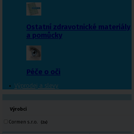
Ostatní zdravotnické materiály
a pomůcky
Péče o oči
Výprodej a slevy
601 372 641
Výrobci
461 616 039
volejte
Cormen s.r.o.
(2x)