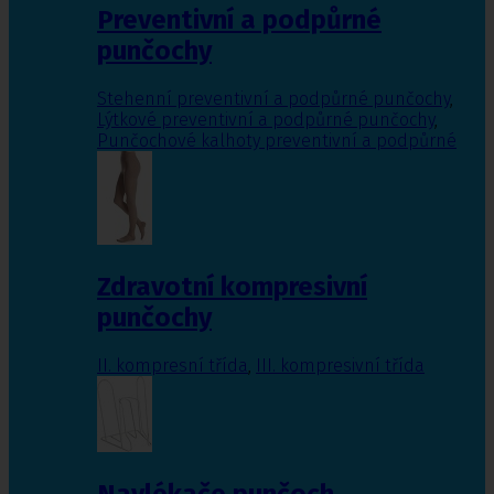
Preventivní a podpůrné
punčochy
Stehenní preventivní a podpůrné punčochy
,
Lýtkové preventivní a podpůrné punčochy
,
Punčochové kalhoty preventivní a podpůrné
Zdravotní kompresivní
punčochy
II. kompresní třída
,
III. kompresivní třída
Navlékače punčoch