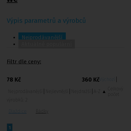
Výpis parametrů a výrobců
Nejprodávanější
Aktuálně populární
Filtr dle ceny:
78 Kč
360 Kč
Výchozí
Celkový
Nejprodávanější
Nejlevnější
Nejdražší
A-Z ▲
počet
výrobků:
2
Dlaždice
Řádky
1