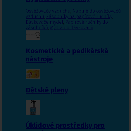
Osvěžovače vzduchu
,
Náplně do osvěžovačů
vzduchu
,
Zásobníky na papírové ručníky
,
Dávkováče mýdel
,
Papírové ručníky do
zásobníků
,
Mýdla do dávkovačů
Kosmetické a pedikérské
nástroje
Dětské pleny
Úklidové prostředky pro