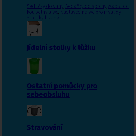
Sedačky do vany
,
Sedačky do sprchy
,
Madla do
koupelny a wc
,
Nástavce na wc pro invalidy
,
Stoličky k vaně
Jídelní stolky k lůžku
Ostatní pomůcky pro
sebeobsluhu
Stravování