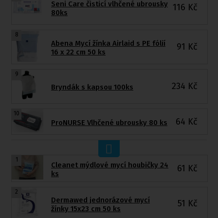
Seni Care čisticí vlhčené ubrousky
116
Kč
80ks
8
Abena Mycí žínka Airlaid s PE fólií
91
Kč
16 x 22 cm 50 ks
9
234
Kč
Bryndák s kapsou 100ks
10
64
Kč
ProNURSE Vlhčené ubrousky 80 ks
1
Cleanet mýdlové mycí houbičky 24
61
Kč
ks
2
Dermawed jednorázové mycí
51
Kč
žínky 15x23 cm 50 ks