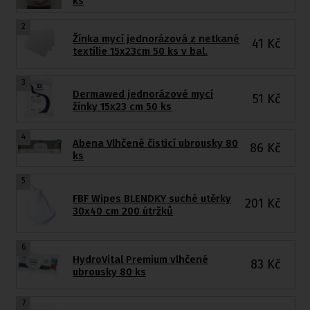
ks
2
Žínka mycí jednorázová z netkané
41
Kč
textílie 15x23cm 50 ks v bal.
3
Dermawed jednorázové mycí
51
Kč
žínky 15x23 cm 50 ks
4
Abena Vlhčené čisticí ubrousky 80
86
Kč
ks
5
FBF Wipes BLENDKY suché utěrky
201
Kč
30x40 cm 200 útržků
6
HydroVital Premium vlhčené
83
Kč
ubrousky 80 ks
7