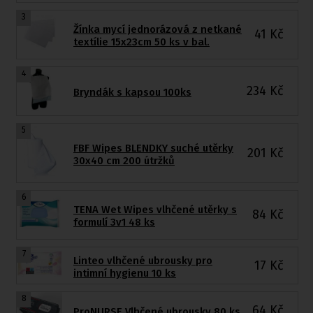
3
Žínka mycí jednorázová z netkané
41
Kč
textílie 15x23cm 50 ks v bal.
4
234
Kč
Bryndák s kapsou 100ks
5
FBF Wipes BLENDKY suché utěrky
201
Kč
30x40 cm 200 útržků
6
TENA Wet Wipes vlhčené utěrky s
84
Kč
formulí 3v1 48 ks
7
Linteo vlhčené ubrousky pro
17
Kč
intimní hygienu 10 ks
8
64
Kč
ProNURSE Vlhčené ubrousky 80 ks