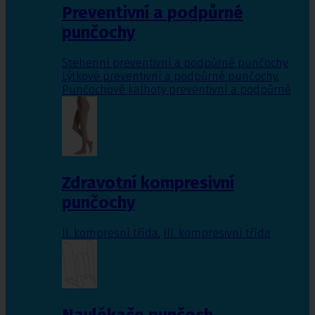
Preventivní a podpůrné
punčochy
Stehenní preventivní a podpůrné punčochy
,
Lýtkové preventivní a podpůrné punčochy
,
Punčochové kalhoty preventivní a podpůrné
Zdravotní kompresivní
punčochy
II. kompresní třída
,
III. kompresivní třída
Navlékače punčoch