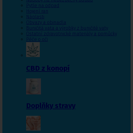
Pytle na odpad
Hojení ran
Náplasti
Obvazy a obinadla
Buničitá vata a výrobky z buničité vaty
Ostatní zdravotnické materiály a pomůcky
Péče o oči
CBD z konopí
Doplňky stravy