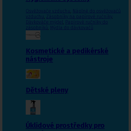
Osvěžovače vzduchu
,
Náplně do osvěžovačů
vzduchu
,
Zásobníky na papírové ručníky
,
Dávkováče mýdel
,
Papírové ručníky do
zásobníků
,
Mýdla do dávkovačů
Kosmetické a pedikérské
nástroje
Dětské pleny
Úklidové prostředky pro