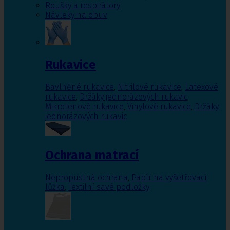
Roušky a respirátory
Návleky na obuv
Rukavice
Bavlněné rukavice
,
Nitrilové rukavice
,
Latexové
rukavice
,
Držáky jednorázových rukavic
,
Mikrotenové rukavice
,
Vinylové rukavice
,
Držáky
jednorázových rukavic
Ochrana matrací
Nepropustná ochrana
,
Papír na vyšetřovací
lůžka
,
Textilní savé podložky