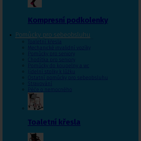
Kompresní podkolenky
Pomůcky pro sebeobsluhu
Toaletní křesla
Mechanické invalidní vozíky
Pomůcky pro seniory
Chodítka pro seniory
Pomůcky do koupelny a wc
Jídelní stolky k lůžku
Ostatní pomůcky pro sebeobsluhu
Stravování
Péče o nemocného
Toaletní křesla