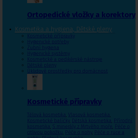
Ortopedické vložky a korektory
Kosmetika a hygiena, Dětské pleny
Kosmetické přípravky
Hygienické potřeby
Zubní hygiena
Hygienické systémy
Kosmetické a pedikérské nástroje
Dětské pleny
Úklidové prostředky pro domácnost
Kosmetické přípravky
Tělová kosmetika
,
Vlasová kosmetika
,
Kosmetické balíčky
,
Dětská kosmetika
,
Přírodní
kosmetika
,
S minerály z Mrtvého moře
,
Péče o
citlivou pokožku
,
Péče o nohy
,
Péče o ruce a