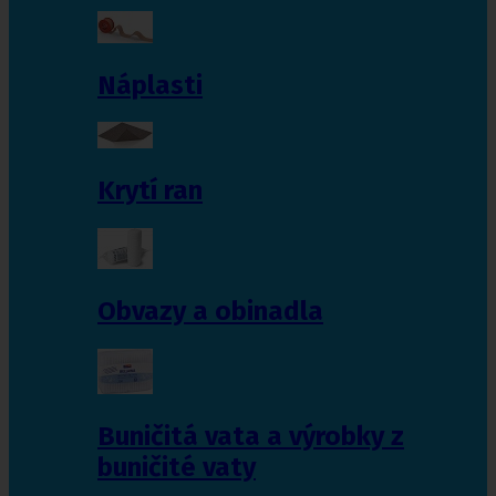
Náplasti
Krytí ran
Obvazy a obinadla
Buničitá vata a výrobky z
buničité vaty