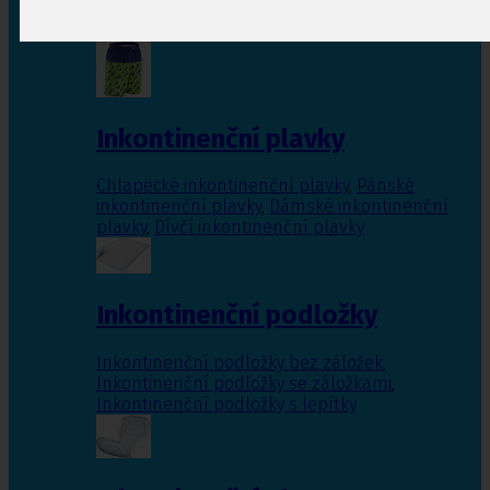
Inkontinenční vložky pro ženy
,
Inkontinenční
vložky pro muže
Inkontinenční plavky
Chlapecké inkontinenční plavky
,
Pánské
inkontinenční plavky
,
Dámské inkontinenční
plavky
,
Dívčí inkontinenční plavky
Inkontinenční podložky
Inkontinenční podložky bez záložek
,
Inkontinenční podložky se záložkami
,
Inkontinenční podložky s lepítky