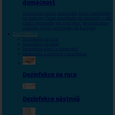
domácnost
Univerzální čistící prostředky
,
Čistící prostředky
na podlahy
,
Čisticí prostředky do koupelny a WC
,
Čistící prostředky na mytí oken
,
Neutralizátory
vzduchu
,
Čistící prostředky do kuchyně
Dezinfekce
Dezinfekce na ruce
Dezinfekce nástrojů
Dezinfekce ploch a předmětů
Dávkovače a aplikátory dezinfekce
Dezinfekce na ruce
Dezinfekce nástrojů