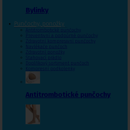
Bylinky
Punčochy, ponožky
Antitrombotické punčochy
Preventivní a podpůrné punčochy
Zdravotní kompresivní punčochy
Navlékače punčoch
Zdravotní ponožky
Stahovací prádlo
Doplňkový sortiment punčoch
Kompresní podkolenky
Antitrombotické punčochy