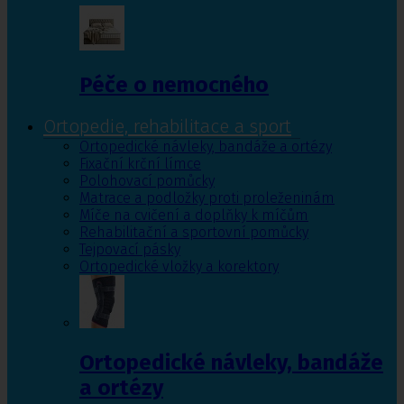
Péče o nemocného
Ortopedie, rehabilitace a sport
Ortopedické návleky, bandáže a ortézy
Fixační krční límce
Polohovací pomůcky
Matrace a podložky proti proleženinám
Míče na cvičení a doplňky k míčům
Rehabilitační a sportovní pomůcky
Tejpovací pásky
Ortopedické vložky a korektory
Ortopedické návleky, bandáže
a ortézy