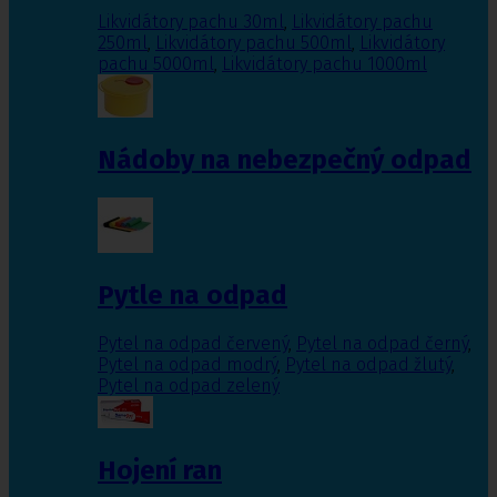
Likvidátory pachu 30ml
,
Likvidátory pachu
250ml
,
Likvidátory pachu 500ml
,
Likvidátory
pachu 5000ml
,
Likvidátory pachu 1000ml
Nádoby na nebezpečný odpad
Pytle na odpad
Pytel na odpad červený
,
Pytel na odpad černý
,
Pytel na odpad modrý
,
Pytel na odpad žlutý
,
Pytel na odpad zelený
Hojení ran