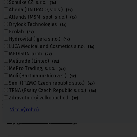
Schulke CZ, s.r.o.
(1x)
Abena (UNTRACO, v.o.s.)
(7x)
Attends (MSM, spol. s r.o.)
(1x)
Drylock Technologies
(1x)
Ecolab
(5x)
Hydrovital (Igefa s.r.o.)
(1x)
LUCA Medical and Cosmetics s.r.o.
(1x)
MEDISUN profi
(2x)
Melitrade (Linteo)
(8x)
MePro Trading, s.r.o.
(4x)
Moli (Hartmann-Rico a.s.)
(1x)
Seni ((TZMO Czech republic s.r.o.)
(4x)
TENA (Essity Czech Republic s.r.o.)
(6x)
Úvod
Zdravotnický velkoobchod
(3x)
Kosmetika a hygiena, Dětské pleny
Hygienické potřeby
Více výrobců
Hygienické potřeby