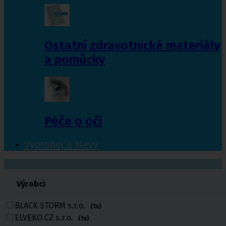
Ostatní zdravotnické materiály
a pomůcky
Péče o oči
Výprodej a slevy
601 372 641
Výrobci
461 616 039
volejte
BLACK STORM s.r.o.
(1x)
ELVEKO CZ s.r.o.
(1x)