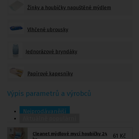
Žínky a houbičky napuštěné mýdlem
Vlhčené ubrousky
Jednorázové bryndáky
Papírové kapesníky
Výpis parametrů a výrobců
Nejprodávanější
Aktuálně populární
1
Cleanet mýdlové mycí houbičky 24
61
Kč