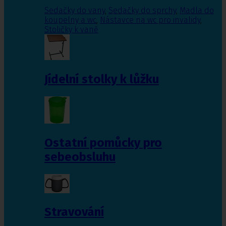
Sedačky do vany
,
Sedačky do sprchy
,
Madla do
koupelny a wc
,
Nástavce na wc pro invalidy
,
Stoličky k vaně
Jídelní stolky k lůžku
Ostatní pomůcky pro
sebeobsluhu
Stravování