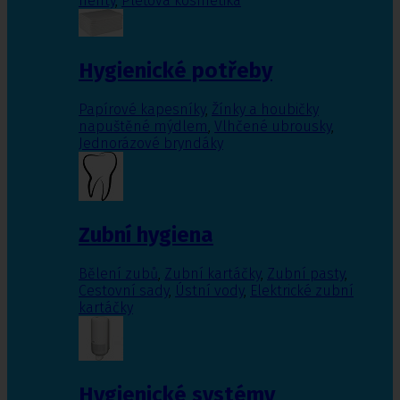
nehty
,
Pleťová kosmetika
Hygienické potřeby
Papírové kapesníky
,
Žínky a houbičky
napuštěné mýdlem
,
Vlhčené ubrousky
,
Jednorázové bryndáky
Zubní hygiena
Bělení zubů
,
Zubní kartáčky
,
Zubní pasty
,
Cestovní sady
,
Ústní vody
,
Elektrické zubní
kartáčky
Hygienické systémy