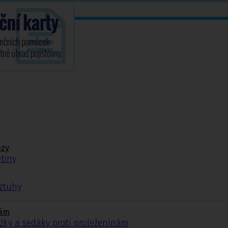
ézy
tiny
ýztuhy
nám
žky a sedáky proti proleženinám