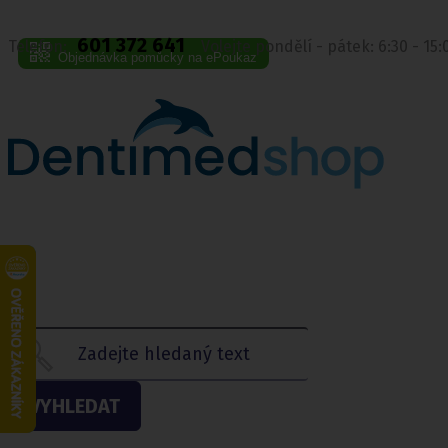
601 372 641
Telefon:
Volejte pondělí - pátek: 6:30 - 15
Objednávka pomůcky na ePoukaz
VYHLEDAT