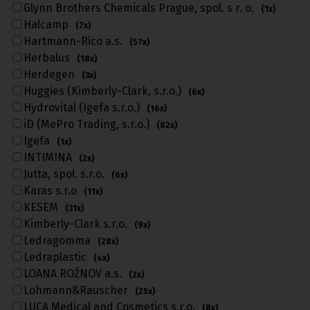
Glynn Brothers Chemicals Prague, spol. s r. o.
(1x)
Halcamp
(7x)
Hartmann-Rico a.s.
(57x)
Herbalus
Punčochy,
(18x)
ponožky
Herdegen
(3x)
Huggies (Kimberly-Clark, s.r.o.)
(6x)
Antitrombotické punčochy
Hydrovital (Igefa s.r.o.)
Preventivní a podpůrné punčochy
(16x)
Zdravotní kompresivní punčochy
iD (MePro Trading, s.r.o.)
(82x)
Navlékače punčoch
Igefa
(1x)
Zdravotní ponožky
INTIMINA
(2x)
Stahovací prádlo
Jutta, spol. s.r.o.
Doplňkový sortiment punčoch
(6x)
Kompresní podkolenky
Karas s.r.o
(11x)
KESEM
(31x)
Antitrombotické punčochy
Kimberly-Clark s.r.o.
(9x)
Preventivní a podpůrné pu
Ledragomma
(28x)
Stehenní preventivní a p
Ledraplastic
(4x)
a podpůrné
LOANA ROŽNOV a.s.
(2x)
Lohmann&Rauscher
(25x)
LUCA Medical and Cosmetics s.r.o.
(8x)