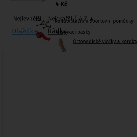
4 Kč
Nejlevnější
Nejdražší
A-Z ▲
Rehabilitační a sportovní pomůcky
Dlaždice
Řádky
Tejpovací pásky
Ortopedické vložky a korekt
Kosmetika a
hygiena, Dětské
pleny
Kosmetické přípravky
Hygienické potřeby
Zubní hygiena
Hygienické systémy
Kosmetické a pedikérské nástroje
Dětské pleny
Úklidové prostředky pro domácnost
Kosmetické přípravky