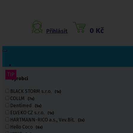
0 Kč
Přihlásit
TIP
TIP
TIP
TIP
TIP
TIP
Výrobci
Inkontinenční
pomůcky
BLACK STORM s.r.o.
(1x)
COLLM
(7x)
Inkontinenční kalhotky
Dentimed
Inkontinenční vložky
(5x)
Inkontinenční plavky
ELVEKO CZ s.r.o.
(1x)
Inkontinenční podložky
HARTMANN-RICO a.s., Vev.Bít.
(2x)
Inkontinenční pleny
Hello Coco
(6x)
Fixační kalhotky a body