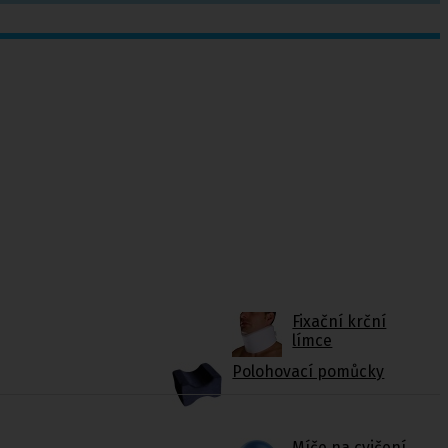
Fixační krční
límce
Polohovací pomůcky
Míče na cvičení