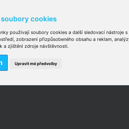
soubory cookies
kové kalhotky zalepovací
,
Inkontinenční kalhotky dámsk
nky používají soubory cookies a další sledovací nástroje s 
ostředí, zobrazení přizpůsobeného obsahu a reklam, analýz
ční vložky pro muže
a zjištění zdroje návštěvnosti.
m
nkontinenční plavky
,
Dámské inkontinenční plavky
,
Dívčí
Upravit mé předvolby
ek
,
Inkontinenční podložky se záložkami
,
Inkontinenční po