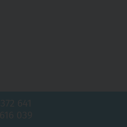
y
do sprchy
,
Madla do koupelny a wc
,
Nástavce na wc pro i
 372 641
 616 039