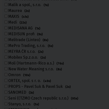
Zdravotní kompresivní punčochy
Malík a spol., s.r.o.
(1x)
II. kompresní třída
,
III. kompresivní třída
Maurea
(2x)
Navlékače punčoch
MAXIS
(41x)
Zdravotní ponožky
Medi
(22x)
MEDISANA AG
Stahovací prádlo
(1x)
MEDISUN profi
(9x)
Melitrade (Linteo)
(8x)
Doplňkový sortiment punčoch
MePro Trading, s.r.o.
(5x)
Kompresní podkolenky
MEYRA ČR s.r.o.
(2x)
Mobilex Sp.z.o.o.
(2x)
Moli (Hartmann-Rico a.s.)
(76x)
New Water Meaning s.r.o.
(8x)
Omron
Pomůcky pro
(10x)
sebeobsluhu
ORTEX, spol. s r. o.
(40x)
PROPS - Pavel Suk & Pavel Suk
(2x)
Toaletní křesla
SANOMED
Mechanické invalidní vozíky
(3x)
Pomůcky pro seniory
Seni ((TZMO Czech republic s.r.o.)
(95x)
Chodítka pro seniory
Stanyo, s.r.o.
(5x)
Pomůcky do koupelny a wc