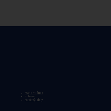
y
do sprchy
,
Madla do koupelny a wc
,
Nástavce na wc pro i
Mapa stránek
Rubriky
Nové výrobky