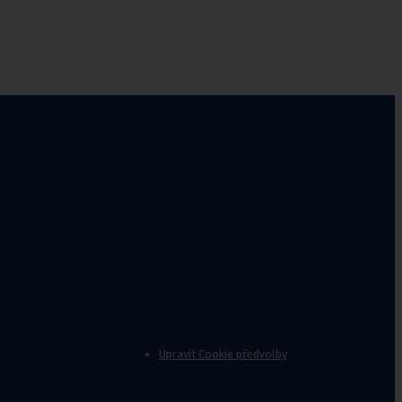
nvalidy
,
Stoličky k vaně
Jídelní
stolky k
lůžku
Upravit Cookie předvolby