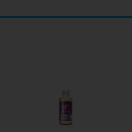
nčochy
odpůrné punčochy
,
Lýtkové preventivní a podpůrné punčo