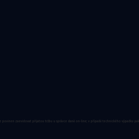
ory
e povinen zaevidovat přijatou tržbu u správce daně on-line; v případě technického výpadku pa