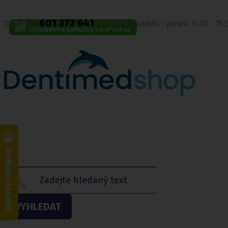
601 372 641
Telefon:
Volejte pondělí - pátek: 6:30 - 15
Objednávka pomůcky na ePoukaz
VYHLEDAT