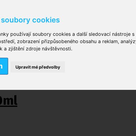
soubory cookies
kové kalhotky zalepovací
,
Inkontinenční kalhotky dámsk
nky používají soubory cookies a další sledovací nástroje s 
ostředí, zobrazení přizpůsobeného obsahu a reklam, analýz
ční vložky pro muže
a zjištění zdroje návštěvnosti.
m
nkontinenční plavky
,
Dámské inkontinenční plavky
,
Dívčí
Upravit mé předvolby
ek
,
Inkontinenční podložky se záložkami
,
Inkontinenční po
0ml