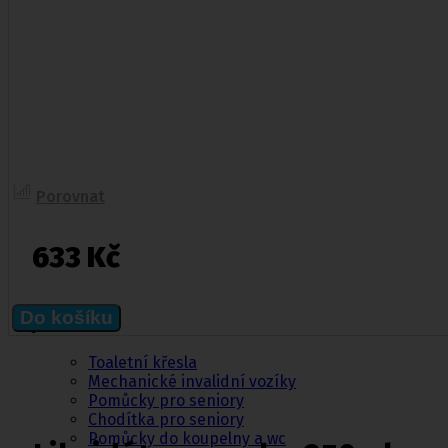
Zdravotní kompresivní punčochy
II. kompresní třída
,
III. kompresivní třída
Navlékače punčoch
Zdravotní ponožky
Stahovací prádlo
Doplňkový sortiment punčoch
Porovnat
Kompresní podkolenky
633 Kč
Pomůcky pro
Do košíku
sebeobsluhu
Toaletní křesla
Mechanické invalidní vozíky
Pomůcky pro seniory
Chodítka pro seniory
Pomůcky do koupelny a wc