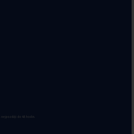
a doplňky k
míčům
k nejpozději do 48 hodin.