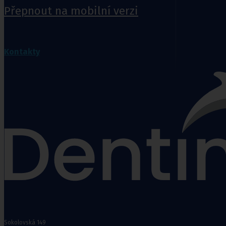
Přepnout na mobilní verzi
Ortopedie,
rehabilitace a
sport
Kontakty
Ortopedické návleky, bandáže a ortézy
Fixační krční límce
Polohovací pomůcky
Matrace a podložky proti proleženinám
Míče na cvičení a doplňky k míčům
Rehabilitační a sportovní pomůcky
Tejpovací pásky
Ortopedické vložky a korektory
Ortopedické návleky, bandáže a ort
Dolní končetiny
,
Trup
,
Horní konče
Krční límce s výztuhou
,
Krční límce bez v
Matrace a podložky proti proleženi
Matrace proti proleženinám
,
Podlo
Sokolovská 149