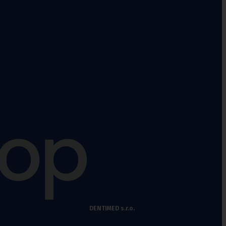
Fixační krční
límce
Polohovací pomůcky
DENTIMED s.r.o.
Míče na cvičení