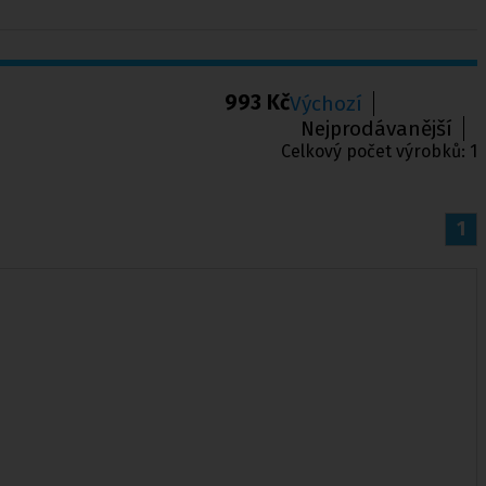
993 Kč
Výchozí
Nejprodávanější
Celkový počet výrobků:
1
1
chy
,
Punčochové kalhoty preventivní