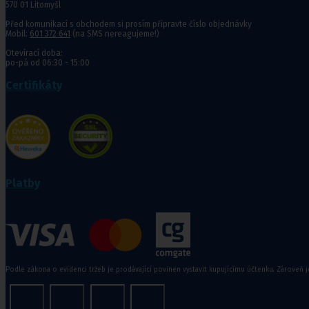
570 01 Litomyšl
Před komunikací s obchodem si prosím připravte číslo objednávky
Mobil:
601 372 641
(na SMS nereagujeme!)
Rehabilitační a sportovní pomůcky
Otevírací doba:
po-pá od 06:30 - 15:00
Tejpovací pásky
Certifikáty
Ortopedické vložky a korekt
Kosmetika a
hygiena, Dětské
pleny
Platby
Kosmetické přípravky
Hygienické potřeby
Zubní hygiena
Hygienické systémy
Kosmetické a pedikérské nástroje
Dětské pleny
Podle zákona o evidenci tržeb je prodávající povinen vystavit kupujícímu účtenku. Zároveň j
Úklidové prostředky pro domácnost
Kosmetické přípravky