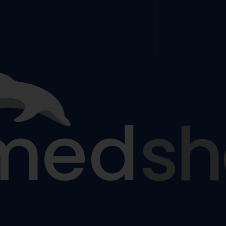
ézy
tiny
ýztuhy
nám
žky a sedáky proti proleženinám