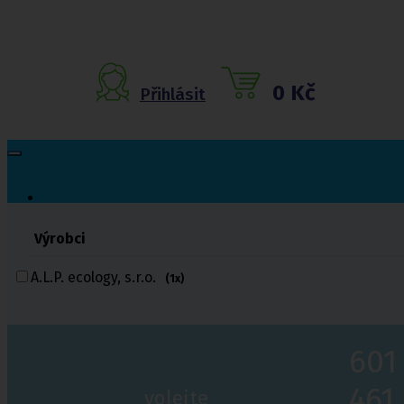
0 Kč
Přihlásit
Výrobci
Inkontinenční
pomůcky
A.L.P. ecology, s.r.o.
(1x)
Inkontinenční kalhotky
Inkontinenční vložky
Inkontinenční plavky
601
Inkontinenční podložky
Inkontinenční pleny
461
Fixační kalhotky a body
volejte