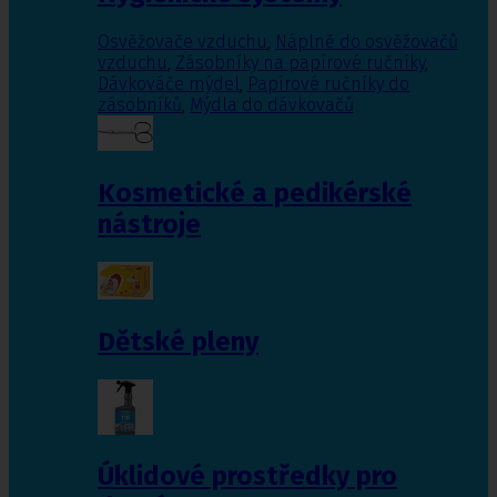
Osvěžovače vzduchu
,
Náplně do osvěžovačů
vzduchu
,
Zásobníky na papírové ručníky
,
Dávkováče mýdel
,
Papírové ručníky do
zásobníků
,
Mýdla do dávkovačů
Kosmetické a pedikérské
nástroje
Dětské pleny
Úklidové prostředky pro