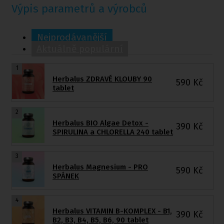
Výpis parametrů a výrobců
Nejprodávanější
Aktuálně populární
1
Herbalus ZDRAVÉ KLOUBY 90
590
Kč
tablet
2
Herbalus BIO Algae Detox -
390
Kč
SPIRULINA a CHLORELLA 240 tablet
3
Herbalus Magnesium - PRO
590
Kč
SPÁNEK
4
Herbalus VITAMIN B-KOMPLEX - B1,
390
Kč
B2, B3, B4, B5, B6, 90 tablet