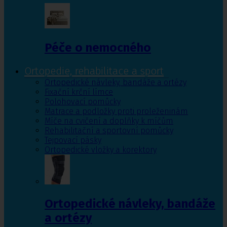
Péče o nemocného
Ortopedie, rehabilitace a sport
Ortopedické návleky, bandáže a ortézy
Fixační krční límce
Polohovací pomůcky
Matrace a podložky proti proleženinám
Míče na cvičení a doplňky k míčům
Rehabilitační a sportovní pomůcky
Tejpovací pásky
Ortopedické vložky a korektory
Ortopedické návleky, bandáže
a ortézy