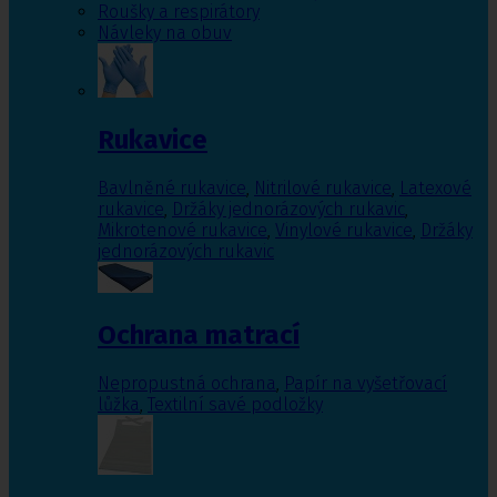
Roušky a respirátory
Návleky na obuv
Rukavice
Bavlněné rukavice
,
Nitrilové rukavice
,
Latexové
rukavice
,
Držáky jednorázových rukavic
,
Mikrotenové rukavice
,
Vinylové rukavice
,
Držáky
jednorázových rukavic
Ochrana matrací
Nepropustná ochrana
,
Papír na vyšetřovací
lůžka
,
Textilní savé podložky