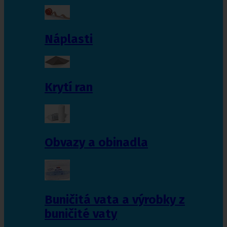
Náplasti
Krytí ran
Obvazy a obinadla
Buničitá vata a výrobky z
buničité vaty