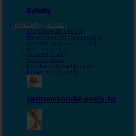
Bylinky
Punčochy, ponožky
Antitrombotické punčochy
Preventivní a podpůrné punčochy
Zdravotní kompresivní punčochy
Navlékače punčoch
Zdravotní ponožky
Stahovací prádlo
Doplňkový sortiment punčoch
Kompresní podkolenky
Antitrombotické punčochy