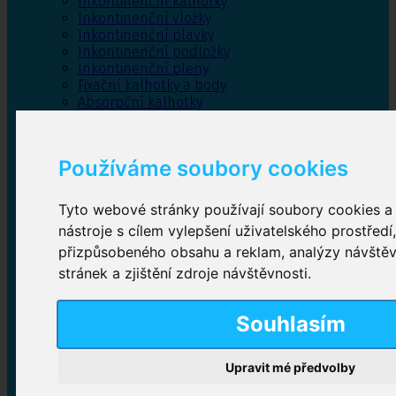
Inkontinenční kalhotky
Inkontinenční vložky
Inkontinenční plavky
Inkontinenční podložky
Inkontinenční pleny
Fixační kalhotky a body
Absorpční kalhotky
Péče o pánevní dno
Bylinky
Používáme soubory cookies
Tyto webové stránky používají soubory cookies a 
Inkontinenční kalhotky
nástroje s cílem vylepšení uživatelského prostředí
přizpůsobeného obsahu a reklam, analýzy návště
Plenkové kalhotky navlékací
,
Plenkové kalhotky
zalepovací
,
Inkontinenční kalhotky dámské
,
stránek a zjištění zdroje návštěvnosti.
Inkontinenční kalhotky pro muže
Souhlasím
Inkontinenční vložky
Upravit mé předvolby