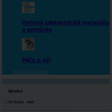
Ostatní zdravotnické materiály
a pomůcky
Péče o oči
Výprodej a slevy
601 372 641
Výrobci
461 616 039
volejte
Herbalus
(18x)