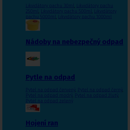
Likvidátory pachu 30ml
,
Likvidátory pachu
250ml
,
Likvidátory pachu 500ml
,
Likvidátory
pachu 5000ml
,
Likvidátory pachu 1000ml
Nádoby na nebezpečný odpad
Pytle na odpad
Pytel na odpad červený
,
Pytel na odpad černý
,
Pytel na odpad modrý
,
Pytel na odpad žlutý
,
Pytel na odpad zelený
Hojení ran