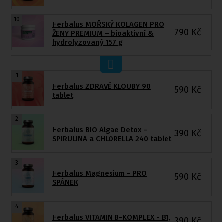
10
Herbalus MOŘSKÝ KOLAGEN PRO
790
Kč
ŽENY PREMIUM – bioaktivní &
hydrolyzovaný 157 g
1
Herbalus ZDRAVÉ KLOUBY 90
590
Kč
tablet
2
Herbalus BIO Algae Detox -
390
Kč
SPIRULINA a CHLORELLA 240 tablet
3
Herbalus Magnesium - PRO
590
Kč
SPÁNEK
4
Herbalus VITAMIN B-KOMPLEX - B1,
390
Kč