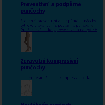
Preventivní a podpůrné
punčochy
Stehenní preventivní a podpůrné punčochy
,
Lýtkové preventivní a podpůrné punčochy
,
Punčochové kalhoty preventivní a podpůrné
Zdravotní kompresivní
punčochy
II. kompresní třída
,
III. kompresivní třída
Navlékače punčoch