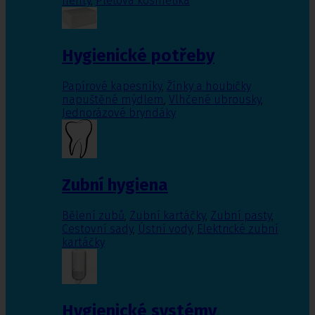
nehty
,
Pleťová kosmetika
Hygienické potřeby
Papírové kapesníky
,
Žínky a houbičky
napuštěné mýdlem
,
Vlhčené ubrousky
,
Jednorázové bryndáky
Zubní hygiena
Bělení zubů
,
Zubní kartáčky
,
Zubní pasty
,
Cestovní sady
,
Ústní vody
,
Elektrické zubní
kartáčky
Hygienické systémy