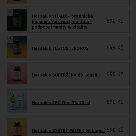
5
Herbalus VITALIX - organická
590
Kč
biomasa Yarowia lypolitica -
podpora imunity & vitality
6
649
Kč
Herbalus TESTOSTERONUS
7
590
Kč
Herbalus SUPERŽENA 60 kapslí
8
690
Kč
Herbalus CBD Olej 5% 10 ml
9
590
Kč
Herbalus BYSTRÝ MOZEK 60 kapslí