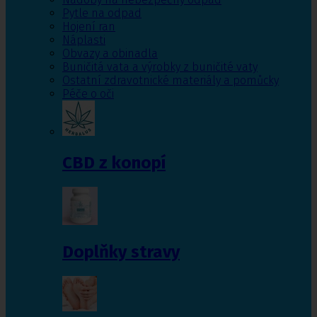
Pytle na odpad
Hojení ran
Náplasti
Obvazy a obinadla
Buničitá vata a výrobky z buničité vaty
Ostatní zdravotnické materiály a pomůcky
Péče o oči
CBD z konopí
Doplňky stravy