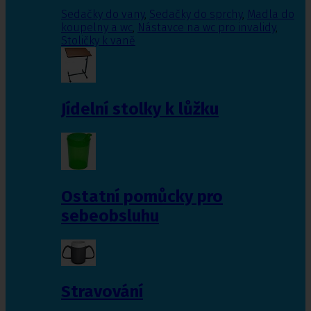
Sedačky do vany
,
Sedačky do sprchy
,
Madla do
koupelny a wc
,
Nástavce na wc pro invalidy
,
Stoličky k vaně
Jídelní stolky k lůžku
Ostatní pomůcky pro
sebeobsluhu
Stravování