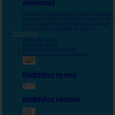
domácnost
Univerzální čistící prostředky
,
Čistící prostředky
na podlahy
,
Čisticí prostředky do koupelny a WC
,
Čistící prostředky na mytí oken
,
Neutralizátory
vzduchu
,
Čistící prostředky do kuchyně
Dezinfekce
Dezinfekce na ruce
Dezinfekce nástrojů
Dezinfekce ploch a předmětů
Dávkovače a aplikátory dezinfekce
Dezinfekce na ruce
Dezinfekce nástrojů