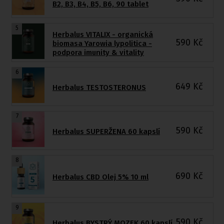
B2, B3, B4, B5, B6, 90 tablet
5
Herbalus VITALIX - organická
590
Kč
biomasa Yarowia lypolitica -
podpora imunity & vitality
6
649
Kč
Herbalus TESTOSTERONUS
7
590
Kč
Herbalus SUPERŽENA 60 kapslí
8
690
Kč
Herbalus CBD Olej 5% 10 ml
9
590
Kč
Herbalus BYSTRÝ MOZEK 60 kapslí