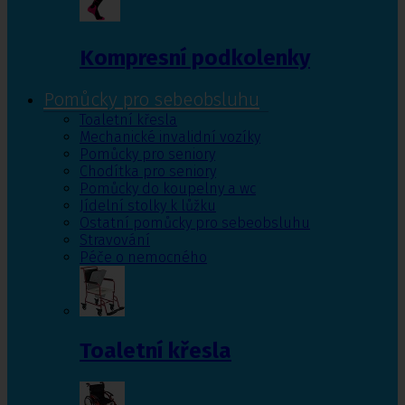
Kompresní podkolenky
Pomůcky pro sebeobsluhu
Toaletní křesla
Mechanické invalidní vozíky
Pomůcky pro seniory
Chodítka pro seniory
Pomůcky do koupelny a wc
Jídelní stolky k lůžku
Ostatní pomůcky pro sebeobsluhu
Stravování
Péče o nemocného
Toaletní křesla