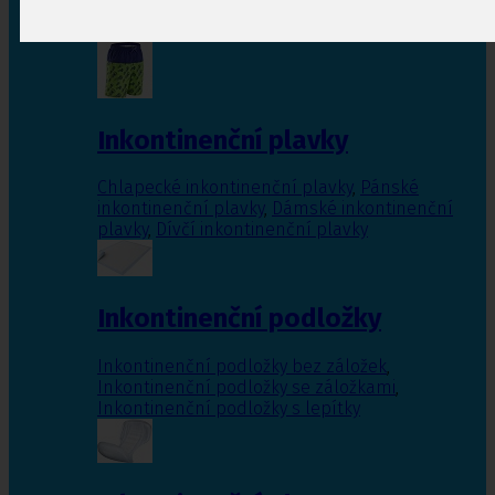
Inkontinenční vložky pro ženy
,
Inkontinenční
vložky pro muže
Inkontinenční plavky
Chlapecké inkontinenční plavky
,
Pánské
inkontinenční plavky
,
Dámské inkontinenční
plavky
,
Dívčí inkontinenční plavky
Inkontinenční podložky
Inkontinenční podložky bez záložek
,
Inkontinenční podložky se záložkami
,
Inkontinenční podložky s lepítky