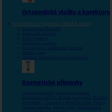
Ortopedické vložky a korektory
Kosmetika a hygiena, Dětské pleny
Kosmetické přípravky
Hygienické potřeby
Zubní hygiena
Hygienické systémy
Kosmetické a pedikérské nástroje
Dětské pleny
Úklidové prostředky pro domácnost
Kosmetické přípravky
Tělová kosmetika
,
Vlasová kosmetika
,
Kosmetické balíčky
,
Dětská kosmetika
,
Přírodní
kosmetika
,
S minerály z Mrtvého moře
,
Péče o
citlivou pokožku
,
Péče o nohy
,
Péče o ruce a