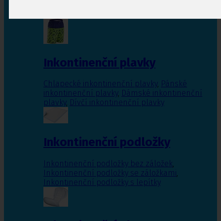
Inkontinenční vložky pro ženy
,
Inkontinenční
vložky pro muže
Inkontinenční plavky
Chlapecké inkontinenční plavky
,
Pánské
inkontinenční plavky
,
Dámské inkontinenční
plavky
,
Dívčí inkontinenční plavky
Inkontinenční podložky
Inkontinenční podložky bez záložek
,
Inkontinenční podložky se záložkami
,
Inkontinenční podložky s lepítky