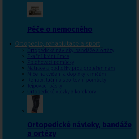
Péče o nemocného
Ortopedie, rehabilitace a sport
Ortopedické návleky, bandáže a ortézy
Fixační krční límce
Polohovací pomůcky
Matrace a podložky proti proleženinám
Míče na cvičení a doplňky k míčům
Rehabilitační a sportovní pomůcky
Tejpovací pásky
Ortopedické vložky a korektory
Ortopedické návleky, bandáže
a ortézy