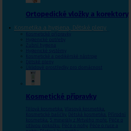
Ortopedické vložky a korektory
Kosmetika a hygiena, Dětské pleny
Kosmetické přípravky
Hygienické potřeby
Zubní hygiena
Hygienické systémy
Kosmetické a pedikérské nástroje
Dětské pleny
Úklidové prostředky pro domácnost
Kosmetické přípravky
Tělová kosmetika
,
Vlasová kosmetika
,
Kosmetické balíčky
,
Dětská kosmetika
,
Přírodní
kosmetika
,
S minerály z Mrtvého moře
,
Péče o
citlivou pokožku
,
Péče o nohy
,
Péče o ruce a