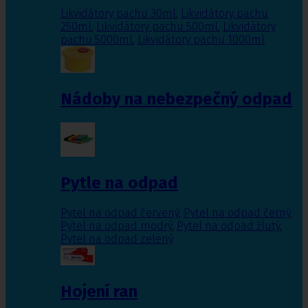
Likvidátory pachu 30ml
,
Likvidátory pachu
250ml
,
Likvidátory pachu 500ml
,
Likvidátory
pachu 5000ml
,
Likvidátory pachu 1000ml
Nádoby na nebezpečný odpad
Pytle na odpad
Pytel na odpad červený
,
Pytel na odpad černý
,
Pytel na odpad modrý
,
Pytel na odpad žlutý
,
Pytel na odpad zelený
Hojení ran