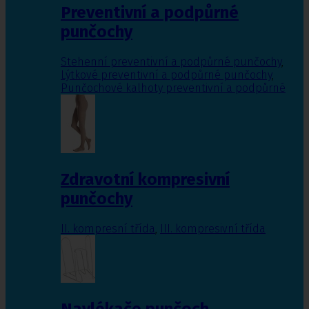
Preventivní a podpůrné
punčochy
Stehenní preventivní a podpůrné punčochy
,
Lýtkové preventivní a podpůrné punčochy
,
Punčochové kalhoty preventivní a podpůrné
Zdravotní kompresivní
punčochy
II. kompresní třída
,
III. kompresivní třída
Navlékače punčoch