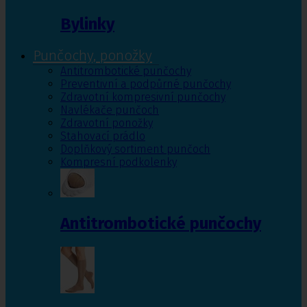
Bylinky
Punčochy, ponožky
Antitrombotické punčochy
Preventivní a podpůrné punčochy
Zdravotní kompresivní punčochy
Navlékače punčoch
Zdravotní ponožky
Stahovací prádlo
Doplňkový sortiment punčoch
Kompresní podkolenky
Antitrombotické punčochy