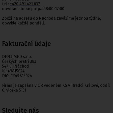
tel.:
+420 491 421 637
otevírací doba: po-pá 08:00-17:00
Zboží na adresu do Náchoda zavážíme jednou týdně,
obvykle každé pondělí.
Fakturační údaje
DENTIMED s.r.o.
Českých bratří 383
547 01 Náchod
IČ: 49815024
DIČ: CZ49815024
Firma je zapsána v OR vedeném KS v Hradci Králové, oddíl
C, vložka 5151
Sledujte nás