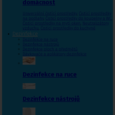
domácnost
Univerzální čistící prostředky
,
Čistící prostředky
na podlahy
,
Čisticí prostředky do koupelny a WC
,
Čistící prostředky na mytí oken
,
Neutralizátory
vzduchu
,
Čistící prostředky do kuchyně
Dezinfekce
Dezinfekce na ruce
Dezinfekce nástrojů
Dezinfekce ploch a předmětů
Dávkovače a aplikátory dezinfekce
Dezinfekce na ruce
Dezinfekce nástrojů