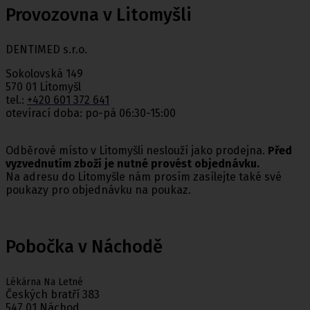
Provozovna v Litomyšli
DENTIMED s.r.o.
Sokolovská 149
570 01 Litomyšl
tel.:
+420 601 372 641
otevírací doba: po-pá 06:30-15:00
Odběrové místo v Litomyšli neslouží jako prodejna.
Před
vyzvednutím zboží je nutné provést objednávku.
Na adresu do Litomyšle nám prosím zasílejte také své
poukazy pro objednávku na poukaz.
Pobočka v Náchodě
Lékárna Na Letné
Českých bratří 383
547 01 Náchod