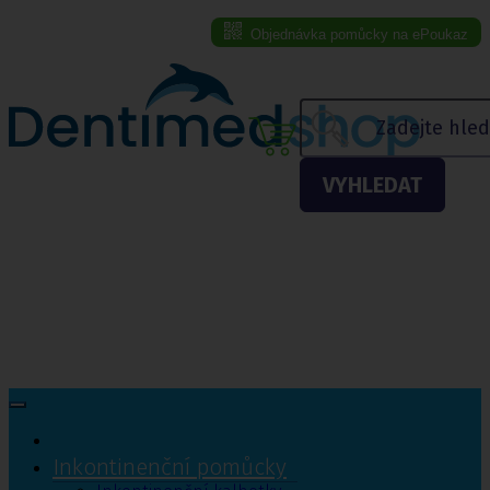
Objednávka pomůcky na ePoukaz
Menu eshopu
VYHLEDAT
Inkontinenční pomůcky