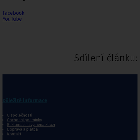
Facebook
YouTube
Dentimet, dentymed, dentamed, dentamet, dentimet
Sdílení článku:
Důležité informace
O společnosti
Obchodní podmínky
Reklamace a výměna zboží
Doprava a platba
Kontakt