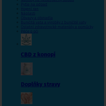
Pytle na odpad
Hojení ran
Náplasti
Obvazy a obinadla
Buničitá vata a výrobky z buničité vaty
Ostatní zdravotnické materiály a pomůcky
Péče o oči
CBD z konopí
Doplňky stravy