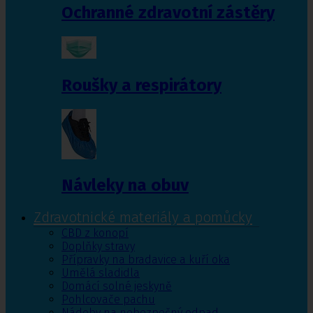
Ochranné zdravotní zástěry
Roušky a respirátory
Návleky na obuv
Zdravotnické materiály a pomůcky
CBD z konopí
Doplňky stravy
Přípravky na bradavice a kuří oka
Umělá sladidla
Domácí solné jeskyně
Pohlcovače pachu
Nádoby na nebezpečný odpad