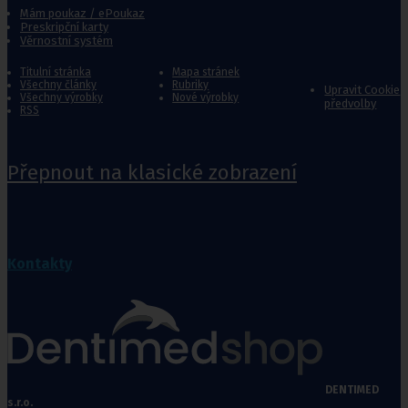
Mám poukaz / ePoukaz
Preskripční karty
Věrnostní systém
Titulní stránka
Mapa stránek
Všechny články
Rubriky
Upravit Cookie
Všechny výrobky
Nové výrobky
předvolby
RSS
Přepnout na klasické zobrazení
Kontakty
DENTIMED
s.r.o.