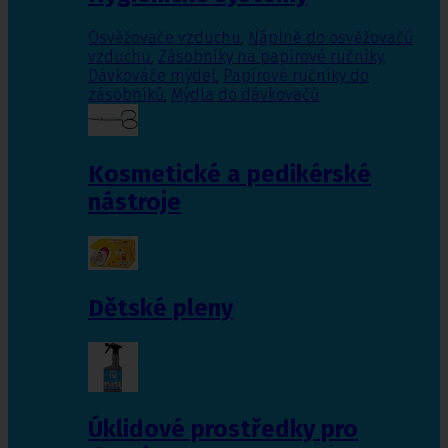
Osvěžovače vzduchu
,
Náplně do osvěžovačů
vzduchu
,
Zásobníky na papírové ručníky
,
Dávkováče mýdel
,
Papírové ručníky do
zásobníků
,
Mýdla do dávkovačů
Kosmetické a pedikérské
nástroje
Dětské pleny
Úklidové prostředky pro