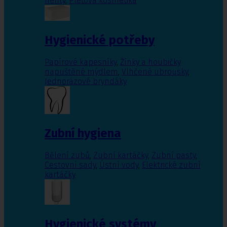
nehty
,
Pleťová kosmetika
Hygienické potřeby
Papírové kapesníky
,
Žínky a houbičky
napuštěné mýdlem
,
Vlhčené ubrousky
,
Jednorázové bryndáky
Zubní hygiena
Bělení zubů
,
Zubní kartáčky
,
Zubní pasty
,
Cestovní sady
,
Ústní vody
,
Elektrické zubní
kartáčky
Hygienické systémy