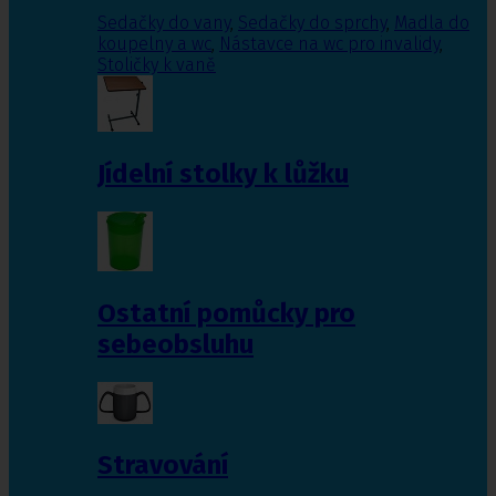
Sedačky do vany
,
Sedačky do sprchy
,
Madla do
koupelny a wc
,
Nástavce na wc pro invalidy
,
Stoličky k vaně
Jídelní stolky k lůžku
Ostatní pomůcky pro
sebeobsluhu
Stravování