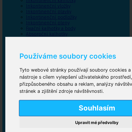
Inkontinenční kalhotky
Inkontinenční vložky
Inkontinenční plavky
Inkontinenční podložky
Inkontinenční pleny
Fixační kalhotky a body
Absorpční kalhotky
Péče o pánevní dno
Bylinky
Používáme soubory cookies
Tyto webové stránky používají soubory cookies a 
Inkontinenční kalhotky
nástroje s cílem vylepšení uživatelského prostředí
přizpůsobeného obsahu a reklam, analýzy návště
Plenkové kalhotky navlékací
,
Plenkové kalhotky
zalepovací
,
Inkontinenční kalhotky dámské
,
stránek a zjištění zdroje návštěvnosti.
Inkontinenční kalhotky pro muže
Souhlasím
Inkontinenční vložky
Upravit mé předvolby