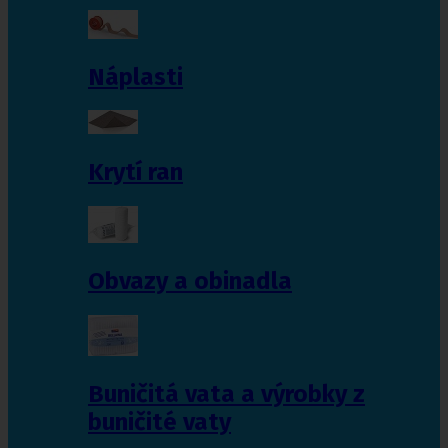
Náplasti
Krytí ran
Obvazy a obinadla
Buničitá vata a výrobky z
buničité vaty