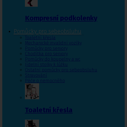
Kompresní podkolenky
Pomůcky pro sebeobsluhu
Toaletní křesla
Mechanické invalidní vozíky
Pomůcky pro seniory
Chodítka pro seniory
Pomůcky do koupelny a wc
Jídelní stolky k lůžku
Ostatní pomůcky pro sebeobsluhu
Stravování
Péče o nemocného
Toaletní křesla