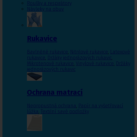
Roušky a respirátory
Návleky na obuv
Rukavice
Bavlněné rukavice
,
Nitrilové rukavice
,
Latexové
rukavice
,
Držáky jednorázových rukavic
,
Mikrotenové rukavice
,
Vinylové rukavice
,
Držáky
jednorázových rukavic
Ochrana matrací
Nepropustná ochrana
,
Papír na vyšetřovací
lůžka
,
Textilní savé podložky