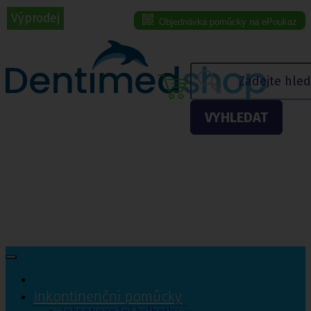
Výprodej
Výprodej
Výprodej
Objednávka pomůcky na ePoukaz
Menu eshopu
VYHLEDAT
Inkontinenční pomůcky