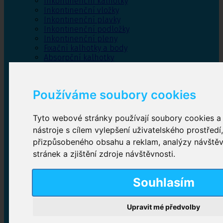
Inkontinenční kalhotky
Inkontinenční vložky
Inkontinenční plavky
Inkontinenční podložky
Inkontinenční pleny
Fixační kalhotky a body
Absorpční kalhotky
Péče o pánevní dno
Bylinky
Používáme soubory cookies
Tyto webové stránky používají soubory cookies a 
Inkontinenční kalhotky
nástroje s cílem vylepšení uživatelského prostředí
přizpůsobeného obsahu a reklam, analýzy návště
Plenkové kalhotky navlékací
,
Plenkové kalhotky
zalepovací
,
Inkontinenční kalhotky dámské
,
stránek a zjištění zdroje návštěvnosti.
Inkontinenční kalhotky pro muže
Souhlasím
Inkontinenční vložky
Upravit mé předvolby