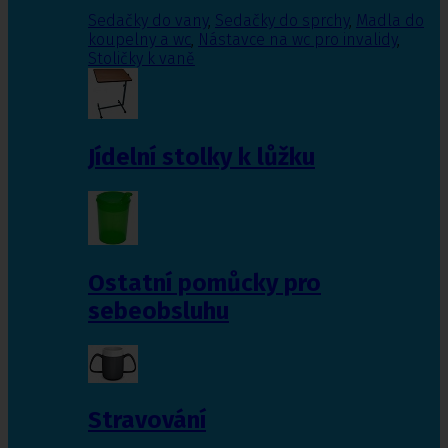
Sedačky do vany
,
Sedačky do sprchy
,
Madla do
koupelny a wc
,
Nástavce na wc pro invalidy
,
Stoličky k vaně
Jídelní stolky k lůžku
Ostatní pomůcky pro
sebeobsluhu
Stravování