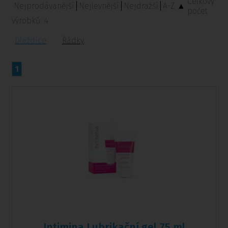
Celkový
Nejprodávanější
Nejlevnější
Nejdražší
A-Z ▲
počet
výrobků:
4
Dlaždice
Řádky
1
Intimina Lubrikační gel 75 ml