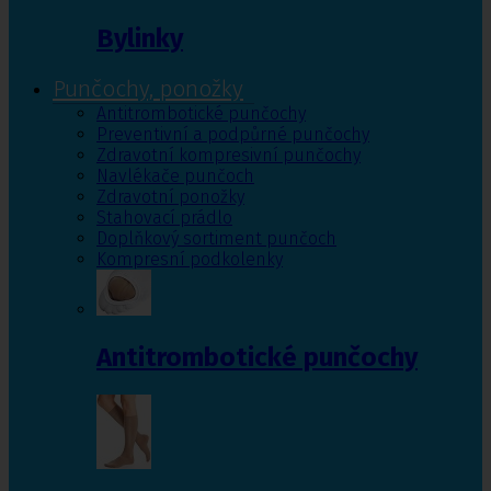
Bylinky
Punčochy, ponožky
Antitrombotické punčochy
Preventivní a podpůrné punčochy
Zdravotní kompresivní punčochy
Navlékače punčoch
Zdravotní ponožky
Stahovací prádlo
Doplňkový sortiment punčoch
Kompresní podkolenky
Antitrombotické punčochy