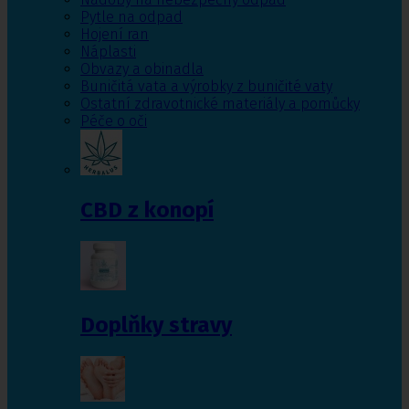
Pytle na odpad
Hojení ran
Náplasti
Obvazy a obinadla
Buničitá vata a výrobky z buničité vaty
Ostatní zdravotnické materiály a pomůcky
Péče o oči
CBD z konopí
Doplňky stravy