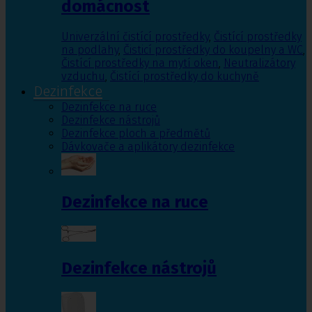
domácnost
Univerzální čistící prostředky
,
Čistící prostředky
na podlahy
,
Čisticí prostředky do koupelny a WC
,
Čistící prostředky na mytí oken
,
Neutralizátory
vzduchu
,
Čistící prostředky do kuchyně
Dezinfekce
Dezinfekce na ruce
Dezinfekce nástrojů
Dezinfekce ploch a předmětů
Dávkovače a aplikátory dezinfekce
Dezinfekce na ruce
Dezinfekce nástrojů