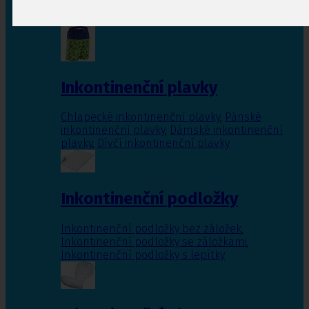
Inkontinenční vložky pro ženy
,
Inkontinenční
vložky pro muže
Inkontinenční plavky
Chlapecké inkontinenční plavky
,
Pánské
inkontinenční plavky
,
Dámské inkontinenční
plavky
,
Dívčí inkontinenční plavky
Inkontinenční podložky
Inkontinenční podložky bez záložek
,
Inkontinenční podložky se záložkami
,
Inkontinenční podložky s lepítky