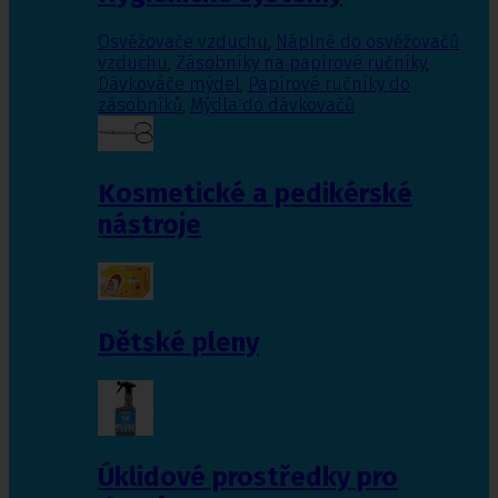
Osvěžovače vzduchu
,
Náplně do osvěžovačů
vzduchu
,
Zásobníky na papírové ručníky
,
Dávkováče mýdel
,
Papírové ručníky do
zásobníků
,
Mýdla do dávkovačů
Kosmetické a pedikérské
nástroje
Dětské pleny
Úklidové prostředky pro