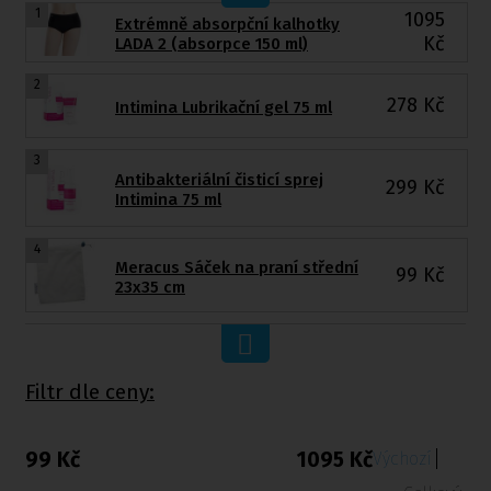
1
1095
Extrémně absorpční kalhotky
Kč
LADA 2 (absorpce 150 ml)
2
278
Kč
Intimina Lubrikační gel 75 ml
3
Antibakteriální čisticí sprej
299
Kč
Intimina 75 ml
4
Meracus Sáček na praní střední
99
Kč
23x35 cm
Filtr dle ceny:
99 Kč
1095 Kč
Výchozí