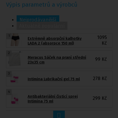
Výpis parametrů a výrobců
Nejprodávanější
Aktuálně populární
1
1095
Extrémně absorpční kalhotky
Kč
LADA 2 (absorpce 150 ml)
2
Meracus Sáček na praní střední
99
Kč
23x35 cm
3
278
Kč
Intimina Lubrikační gel 75 ml
4
Antibakteriální čisticí sprej
299
Kč
Intimina 75 ml