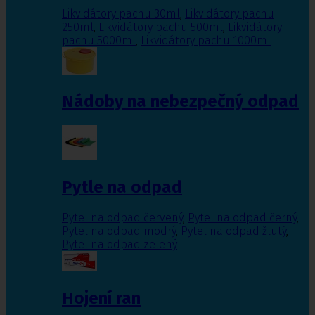
Likvidátory pachu 30ml
,
Likvidátory pachu
250ml
,
Likvidátory pachu 500ml
,
Likvidátory
pachu 5000ml
,
Likvidátory pachu 1000ml
Nádoby na nebezpečný odpad
Pytle na odpad
Pytel na odpad červený
,
Pytel na odpad černý
,
Pytel na odpad modrý
,
Pytel na odpad žlutý
,
Pytel na odpad zelený
Hojení ran