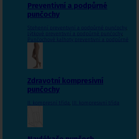
Preventivní a podpůrné
punčochy
Stehenní preventivní a podpůrné punčochy
,
Lýtkové preventivní a podpůrné punčochy
,
Punčochové kalhoty preventivní a podpůrné
Zdravotní kompresivní
punčochy
II. kompresní třída
,
III. kompresivní třída
Navlékače punčoch