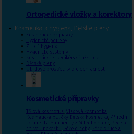
Ortopedické vložky a korektory
Kosmetika a hygiena, Dětské pleny
Kosmetické přípravky
Hygienické potřeby
Zubní hygiena
Hygienické systémy
Kosmetické a pedikérské nástroje
Dětské pleny
Úklidové prostředky pro domácnost
Kosmetické přípravky
Tělová kosmetika
,
Vlasová kosmetika
,
Kosmetické balíčky
,
Dětská kosmetika
,
Přírodní
kosmetika
,
S minerály z Mrtvého moře
,
Péče o
citlivou pokožku
,
Péče o nohy
,
Péče o ruce a