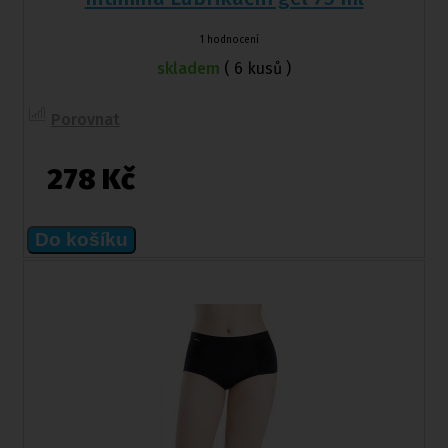
1 hodnocení
skladem
( 6 kusů )
Porovnat
278 Kč
Do košíku