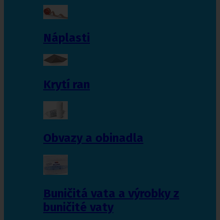
Náplasti
Krytí ran
Obvazy a obinadla
Buničitá vata a výrobky z
buničité vaty