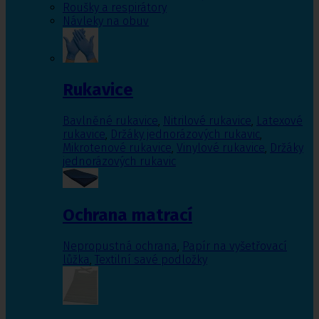
Roušky a respirátory
Návleky na obuv
Rukavice
Bavlněné rukavice
,
Nitrilové rukavice
,
Latexové
rukavice
,
Držáky jednorázových rukavic
,
Mikrotenové rukavice
,
Vinylové rukavice
,
Držáky
jednorázových rukavic
Ochrana matrací
Nepropustná ochrana
,
Papír na vyšetřovací
lůžka
,
Textilní savé podložky