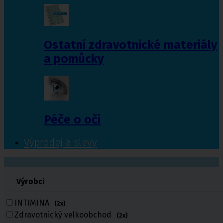
Ostatní zdravotnické materiály
a pomůcky
Péče o oči
Výprodej a slevy
601 372 641
Výrobci
461 616 039
volejte
INTIMINA
(2x)
Zdravotnický velkoobchod
(2x)