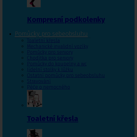
Kompresní podkolenky
Pomůcky pro sebeobsluhu
Toaletní křesla
Mechanické invalidní vozíky
Pomůcky pro seniory
Chodítka pro seniory
Pomůcky do koupelny a wc
Jídelní stolky k lůžku
Ostatní pomůcky pro sebeobsluhu
Stravování
Péče o nemocného
Toaletní křesla