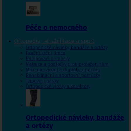
Péče o nemocného
Ortopedie, rehabilitace a sport
Ortopedické návleky, bandáže a ortézy
Fixační krční límce
Polohovací pomůcky
Matrace a podložky proti proleženinám
Míče na cvičení a doplňky k míčům
Rehabilitační a sportovní pomůcky
Tejpovací pásky
Ortopedické vložky a korektory
Ortopedické návleky, bandáže
a ortézy