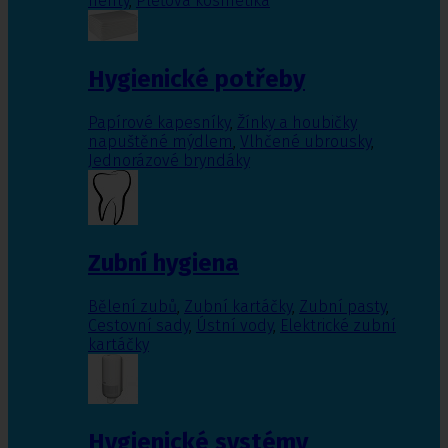
nehty
,
Pleťová kosmetika
Hygienické potřeby
Papírové kapesníky
,
Žínky a houbičky
napuštěné mýdlem
,
Vlhčené ubrousky
,
Jednorázové bryndáky
Zubní hygiena
Bělení zubů
,
Zubní kartáčky
,
Zubní pasty
,
Cestovní sady
,
Ústní vody
,
Elektrické zubní
kartáčky
Hygienické systémy