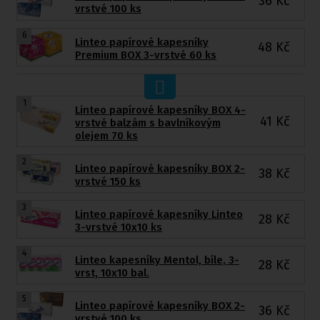
36
Kč
vrstvé 100 ks
6
Linteo papírové kapesníky
48
Kč
Premium BOX 3-vrstvé 60 ks
1
Linteo papírové kapesníky BOX 4-
41
Kč
vrstvé balzám s bavlníkovým
olejem 70 ks
2
Linteo papírové kapesníky BOX 2-
38
Kč
vrstvé 150 ks
3
Linteo papírové kapesníky Linteo
28
Kč
3-vrstvé 10x10 ks
4
Linteo kapesníky Mentol, bíle, 3-
28
Kč
vrst, 10x10 bal.
5
Linteo papírové kapesníky BOX 2-
36
Kč
vrstvé 100 ks