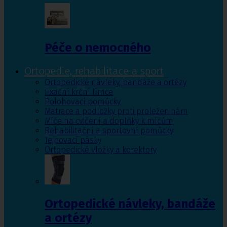
Péče o nemocného
Ortopedie, rehabilitace a sport
Ortopedické návleky, bandáže a ortézy
Fixační krční límce
Polohovací pomůcky
Matrace a podložky proti proleženinám
Míče na cvičení a doplňky k míčům
Rehabilitační a sportovní pomůcky
Tejpovací pásky
Ortopedické vložky a korektory
Ortopedické návleky, bandáže
a ortézy