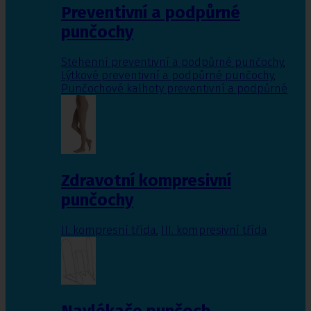
Preventivní a podpůrné
punčochy
Stehenní preventivní a podpůrné punčochy
,
Lýtkové preventivní a podpůrné punčochy
,
Punčochové kalhoty preventivní a podpůrné
Zdravotní kompresivní
punčochy
II. kompresní třída
,
III. kompresivní třída
Navlékače punčoch