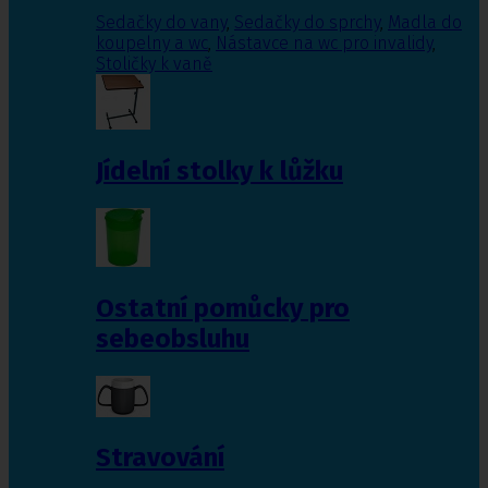
Sedačky do vany
,
Sedačky do sprchy
,
Madla do
koupelny a wc
,
Nástavce na wc pro invalidy
,
Stoličky k vaně
Jídelní stolky k lůžku
Ostatní pomůcky pro
sebeobsluhu
Stravování