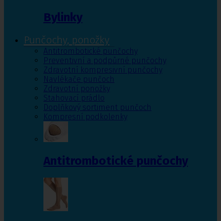
Bylinky
Punčochy, ponožky
Antitrombotické punčochy
Preventivní a podpůrné punčochy
Zdravotní kompresivní punčochy
Navlékače punčoch
Zdravotní ponožky
Stahovací prádlo
Doplňkový sortiment punčoch
Kompresní podkolenky
Antitrombotické punčochy