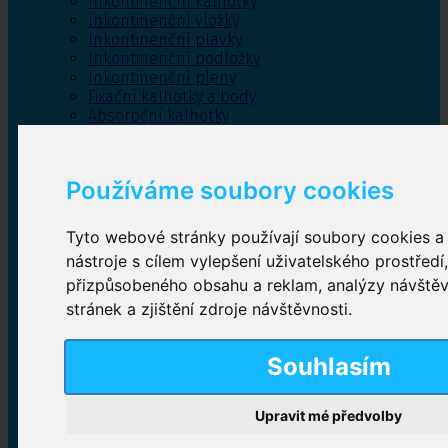
Inkontinenční kalhotky
Inkontinenční vložky
Inkontinenční plavky
Inkontinenční podložky
Inkontinenční pleny
Fixační kalhotky a body
Absorpční kalhotky
Péče o pánevní dno
Bylinky
Používáme soubory cookies
Tyto webové stránky používají soubory cookies a 
Inkontinenční kalhotky
nástroje s cílem vylepšení uživatelského prostředí
přizpůsobeného obsahu a reklam, analýzy návště
Plenkové kalhotky navlékací
,
Plenkové kalhotky
zalepovací
,
Inkontinenční kalhotky dámské
,
stránek a zjištění zdroje návštěvnosti.
Inkontinenční kalhotky pro muže
Souhlasím
Inkontinenční vložky
Upravit mé předvolby