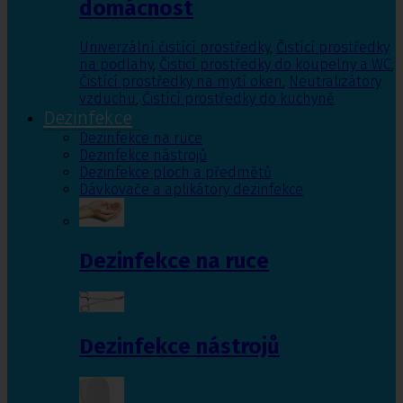
domácnost
Univerzální čistící prostředky
,
Čistící prostředky
na podlahy
,
Čisticí prostředky do koupelny a WC
,
Čistící prostředky na mytí oken
,
Neutralizátory
vzduchu
,
Čistící prostředky do kuchyně
Dezinfekce
Dezinfekce na ruce
Dezinfekce nástrojů
Dezinfekce ploch a předmětů
Dávkovače a aplikátory dezinfekce
Dezinfekce na ruce
Dezinfekce nástrojů