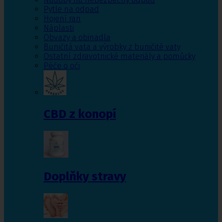
Pytle na odpad
Hojení ran
Náplasti
Obvazy a obinadla
Buničitá vata a výrobky z buničité vaty
Ostatní zdravotnické materiály a pomůcky
Péče o oči
CBD z konopí
Doplňky stravy