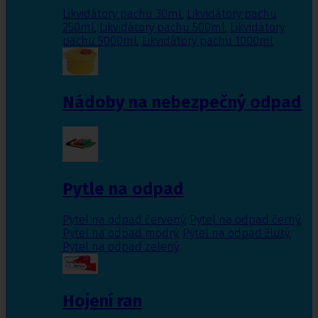
Likvidátory pachu 30ml
,
Likvidátory pachu
250ml
,
Likvidátory pachu 500ml
,
Likvidátory
pachu 5000ml
,
Likvidátory pachu 1000ml
Nádoby na nebezpečný odpad
Pytle na odpad
Pytel na odpad červený
,
Pytel na odpad černý
,
Pytel na odpad modrý
,
Pytel na odpad žlutý
,
Pytel na odpad zelený
Hojení ran