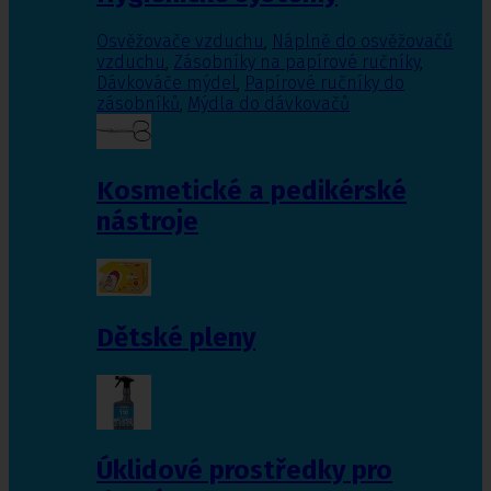
Osvěžovače vzduchu
,
Náplně do osvěžovačů
vzduchu
,
Zásobníky na papírové ručníky
,
Dávkováče mýdel
,
Papírové ručníky do
zásobníků
,
Mýdla do dávkovačů
Kosmetické a pedikérské
nástroje
Dětské pleny
Úklidové prostředky pro