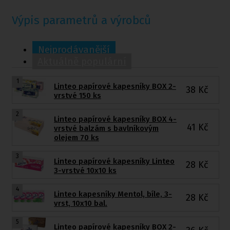
Výpis parametrů a výrobců
Nejprodávanější
Aktuálně populární
1
Linteo papírové kapesníky BOX 2-
38
Kč
vrstvé 150 ks
2
Linteo papírové kapesníky BOX 4-
41
Kč
vrstvé balzám s bavlníkovým
olejem 70 ks
3
Linteo papírové kapesníky Linteo
28
Kč
3-vrstvé 10x10 ks
4
Linteo kapesníky Mentol, bíle, 3-
28
Kč
vrst, 10x10 bal.
5
Linteo papírové kapesníky BOX 2-