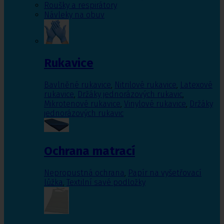
Roušky a respirátory
Návleky na obuv
Rukavice
Bavlněné rukavice
,
Nitrilové rukavice
,
Latexové
rukavice
,
Držáky jednorázových rukavic
,
Mikrotenové rukavice
,
Vinylové rukavice
,
Držáky
jednorázových rukavic
Ochrana matrací
Nepropustná ochrana
,
Papír na vyšetřovací
lůžka
,
Textilní savé podložky