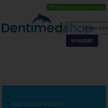
Objednávka pomůcky na ePoukaz
Menu eshopu
VYHLEDAT
Inkontinenční pomůcky