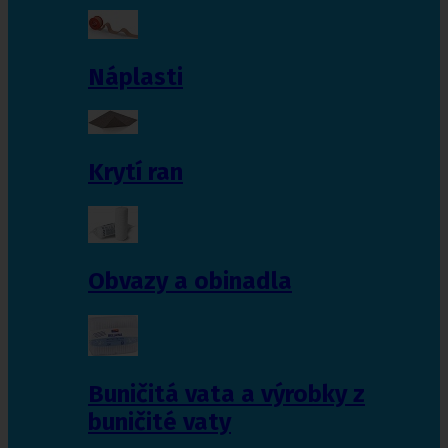
Náplasti
Krytí ran
Obvazy a obinadla
Buničitá vata a výrobky z
buničité vaty