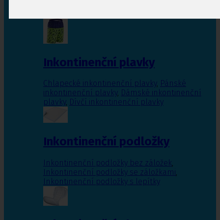
Inkontinenční vložky pro ženy
,
Inkontinenční
vložky pro muže
Inkontinenční plavky
Chlapecké inkontinenční plavky
,
Pánské
inkontinenční plavky
,
Dámské inkontinenční
plavky
,
Dívčí inkontinenční plavky
Inkontinenční podložky
Inkontinenční podložky bez záložek
,
Inkontinenční podložky se záložkami
,
Inkontinenční podložky s lepítky