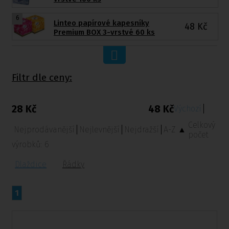
6
Linteo papírové kapesníky
48
Kč
Premium BOX 3-vrstvé 60 ks
Filtr dle ceny:
28 Kč
48 Kč
Výchozí
Celkový
Nejprodávanější
Nejlevnější
Nejdražší
A-Z ▲
počet
výrobků:
6
Dlaždice
Řádky
1