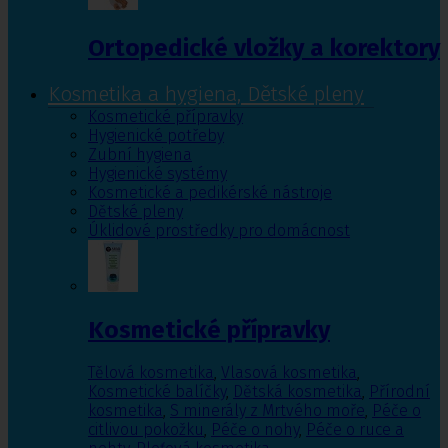
Ortopedické vložky a korektory
Kosmetika a hygiena, Dětské pleny
Kosmetické přípravky
Hygienické potřeby
Zubní hygiena
Hygienické systémy
Kosmetické a pedikérské nástroje
Dětské pleny
Úklidové prostředky pro domácnost
Kosmetické přípravky
Tělová kosmetika
,
Vlasová kosmetika
,
Kosmetické balíčky
,
Dětská kosmetika
,
Přírodní
kosmetika
,
S minerály z Mrtvého moře
,
Péče o
citlivou pokožku
,
Péče o nohy
,
Péče o ruce a