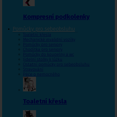
Kompresní podkolenky
Pomůcky pro sebeobsluhu
Toaletní křesla
Mechanické invalidní vozíky
Pomůcky pro seniory
Chodítka pro seniory
Pomůcky do koupelny a wc
Jídelní stolky k lůžku
Ostatní pomůcky pro sebeobsluhu
Stravování
Péče o nemocného
Toaletní křesla