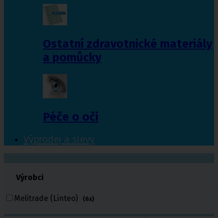
Ostatní zdravotnické materiály
a pomůcky
Péče o oči
Výprodej a slevy
601 372 641
Výrobci
461 616 039
volejte
Melitrade (Linteo)
(6x)