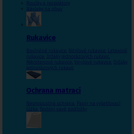
Roušky a respirátory
Návleky na obuv
Rukavice
Bavlněné rukavice
,
Nitrilové rukavice
,
Latexové
rukavice
,
Držáky jednorázových rukavic
,
Mikrotenové rukavice
,
Vinylové rukavice
,
Držáky
jednorázových rukavic
Ochrana matrací
Nepropustná ochrana
,
Papír na vyšetřovací
lůžka
,
Textilní savé podložky