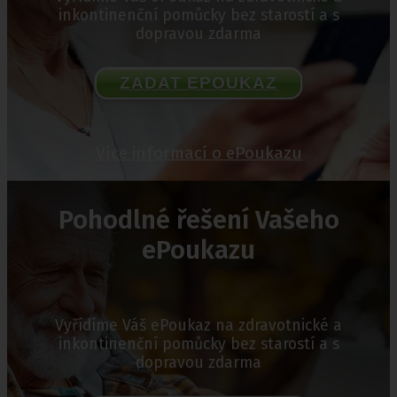
inkontinenční pomůcky bez starostí a s
dopravou zdarma
ZADAT EPOUKAZ
Více informací o ePoukazu
Pohodlné řešení Vašeho
ePoukazu
Vyřídíme Váš ePoukaz na zdravotnické a
inkontinenční pomůcky bez starostí a s
dopravou zdarma