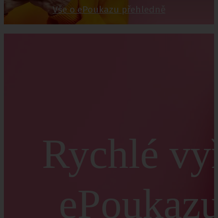
Vše o ePoukazu přehledně
Rychlé vy
ePoukazu