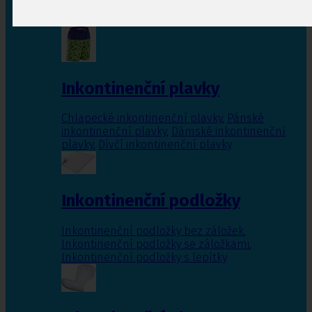
Inkontinenční vložky pro ženy
,
Inkontinenční
vložky pro muže
Inkontinenční plavky
Chlapecké inkontinenční plavky
,
Pánské
inkontinenční plavky
,
Dámské inkontinenční
plavky
,
Dívčí inkontinenční plavky
Inkontinenční podložky
Inkontinenční podložky bez záložek
,
Inkontinenční podložky se záložkami
,
Inkontinenční podložky s lepítky