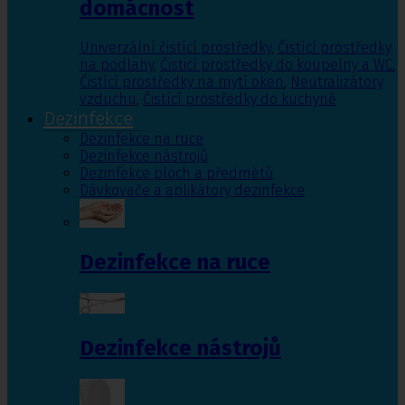
domácnost
Univerzální čistící prostředky
,
Čistící prostředky
na podlahy
,
Čisticí prostředky do koupelny a WC
,
Čistící prostředky na mytí oken
,
Neutralizátory
vzduchu
,
Čistící prostředky do kuchyně
Dezinfekce
Dezinfekce na ruce
Dezinfekce nástrojů
Dezinfekce ploch a předmětů
Dávkovače a aplikátory dezinfekce
Dezinfekce na ruce
Dezinfekce nástrojů