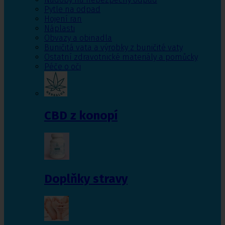
Pytle na odpad
Hojení ran
Náplasti
Obvazy a obinadla
Buničitá vata a výrobky z buničité vaty
Ostatní zdravotnické materiály a pomůcky
Péče o oči
CBD z konopí
Doplňky stravy