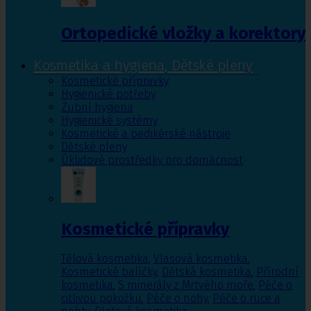
Ortopedické vložky a korektory
Kosmetika a hygiena, Dětské pleny
Kosmetické přípravky
Hygienické potřeby
Zubní hygiena
Hygienické systémy
Kosmetické a pedikérské nástroje
Dětské pleny
Úklidové prostředky pro domácnost
Kosmetické přípravky
Tělová kosmetika
,
Vlasová kosmetika
,
Kosmetické balíčky
,
Dětská kosmetika
,
Přírodní
kosmetika
,
S minerály z Mrtvého moře
,
Péče o
citlivou pokožku
,
Péče o nohy
,
Péče o ruce a