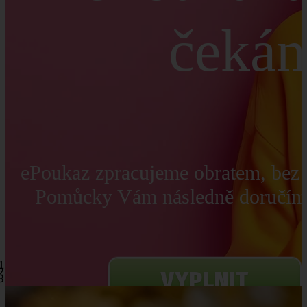
čekán
ePoukaz zpracujeme obratem, bez 
Pomůcky Vám následně doručím
VYPLNIT
EPOUKAZ