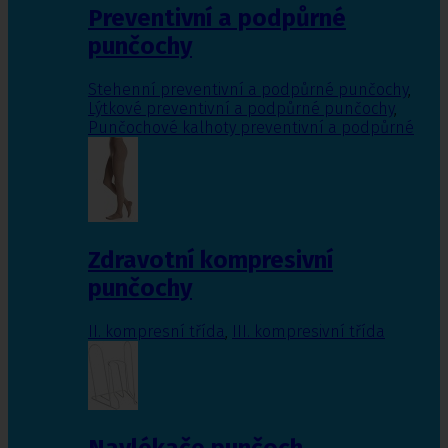
Preventivní a podpůrné
punčochy
Stehenní preventivní a podpůrné punčochy
,
Lýtkové preventivní a podpůrné punčochy
,
Punčochové kalhoty preventivní a podpůrné
Zdravotní kompresivní
punčochy
II. kompresní třída
,
III. kompresivní třída
Navlékače punčoch