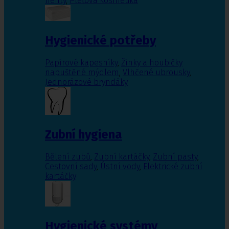
nehty
,
Pleťová kosmetika
Hygienické potřeby
Papírové kapesníky
,
Žínky a houbičky
napuštěné mýdlem
,
Vlhčené ubrousky
,
Jednorázové bryndáky
Zubní hygiena
Bělení zubů
,
Zubní kartáčky
,
Zubní pasty
,
Cestovní sady
,
Ústní vody
,
Elektrické zubní
kartáčky
Hygienické systémy