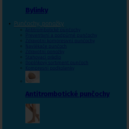
Bylinky
Punčochy, ponožky
Antitrombotické punčochy
Preventivní a podpůrné punčochy
Zdravotní kompresivní punčochy
Navlékače punčoch
Zdravotní ponožky
Stahovací prádlo
Doplňkový sortiment punčoch
Kompresní podkolenky
Antitrombotické punčochy