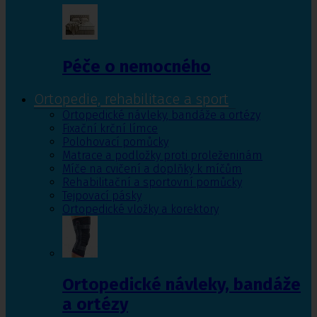
Péče o nemocného
Ortopedie, rehabilitace a sport
Ortopedické návleky, bandáže a ortézy
Fixační krční límce
Polohovací pomůcky
Matrace a podložky proti proleženinám
Míče na cvičení a doplňky k míčům
Rehabilitační a sportovní pomůcky
Tejpovací pásky
Ortopedické vložky a korektory
Ortopedické návleky, bandáže
a ortézy