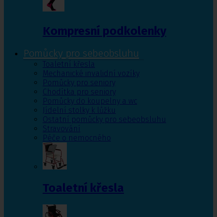
Kompresní podkolenky
Pomůcky pro sebeobsluhu
Toaletní křesla
Mechanické invalidní vozíky
Pomůcky pro seniory
Chodítka pro seniory
Pomůcky do koupelny a wc
Jídelní stolky k lůžku
Ostatní pomůcky pro sebeobsluhu
Stravování
Péče o nemocného
Toaletní křesla