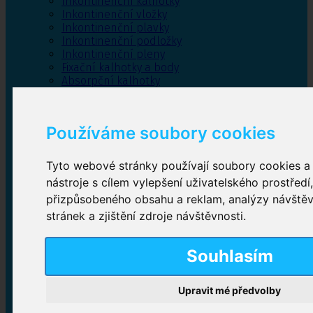
Inkontinenční kalhotky
Inkontinenční vložky
Inkontinenční plavky
Inkontinenční podložky
Inkontinenční pleny
Fixační kalhotky a body
Absorpční kalhotky
Péče o pánevní dno
Bylinky
Používáme soubory cookies
Tyto webové stránky používají soubory cookies a 
Inkontinenční kalhotky
nástroje s cílem vylepšení uživatelského prostředí
přizpůsobeného obsahu a reklam, analýzy návště
Plenkové kalhotky navlékací
,
Plenkové kalhotky
zalepovací
,
Inkontinenční kalhotky dámské
,
stránek a zjištění zdroje návštěvnosti.
Inkontinenční kalhotky pro muže
Souhlasím
Inkontinenční vložky
Upravit mé předvolby