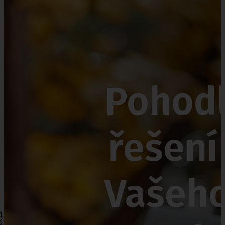
Nejčastěji nakupujete
Inkontinenční pomůcky
Punčochy
Vše o ePoukazu přehl
Vozíky
Pohod
Křesla
Kosmetika
řešení
Vašeh