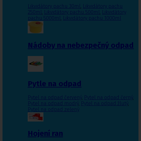
Likvidátory pachu 30ml
,
Likvidátory pachu
250ml
,
Likvidátory pachu 500ml
,
Likvidátory
pachu 5000ml
,
Likvidátory pachu 1000ml
Nádoby na nebezpečný odpad
Pytle na odpad
Pytel na odpad červený
,
Pytel na odpad černý
,
Pytel na odpad modrý
,
Pytel na odpad žlutý
,
Pytel na odpad zelený
Hojení ran