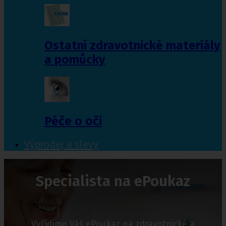
Ostatní zdravotnické materiály
a pomůcky
Péče o oči
Výprodej a slevy
Specialista na ePoukaz
Vyřídíme Váš ePoukaz na zdravotnické a