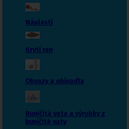
Náplasti
Krytí ran
Obvazy a obinadla
Buničitá vata a výrobky z
buničité vaty