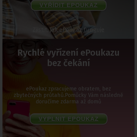
VYŘÍDIT EPOUKAZ
Zjistit, jak ePoukaz funguje
Rychlé vyřízení ePoukazu
bez čekání
ePoukaz zpracujeme obratem, bez
zbytečných průtahů.Pomůcky Vám následně
doručíme zdarma až domů
VYPLNIT EPOUKAZ