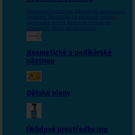
Osvěžovače vzduchu
,
Náplně do osvěžovačů
vzduchu
,
Zásobníky na papírové ručníky
,
Dávkováče mýdel
,
Papírové ručníky do
zásobníků
,
Mýdla do dávkovačů
Kosmetické a pedikérské
nástroje
Dětské pleny
Úklidové prostředky pro