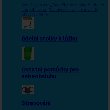
Sedačky do vany
,
Sedačky do sprchy
,
Madla do
koupelny a wc
,
Nástavce na wc pro invalidy
,
Stoličky k vaně
Jídelní stolky k lůžku
Ostatní pomůcky pro
sebeobsluhu
Stravování