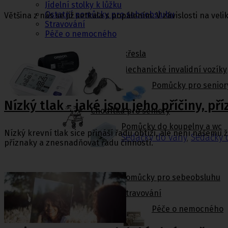
Jídelní stolky k lůžku
Ostatní pomůcky pro sebeobsluhu
Většina z nás se již setkala s popálením. V závislosti na ve
Stravování
Péče o nemocného
Toaletní křesla
Mechanické invalidní vozíky
Pomůcky pro senior
Nízký tlak - jaké jsou jeho příčiny, př
Chodítka pro seniory
Pomůcky do koupelny a wc
Nízký krevní tlak sice přináší řadu obtíží, ale není našemu
Sedačky do vany
,
Sedačky 
příznaky a znesnadňovat řadu činností.
Ostatní pomůcky pro sebeobsluhu
Stravování
Péče o nemocného