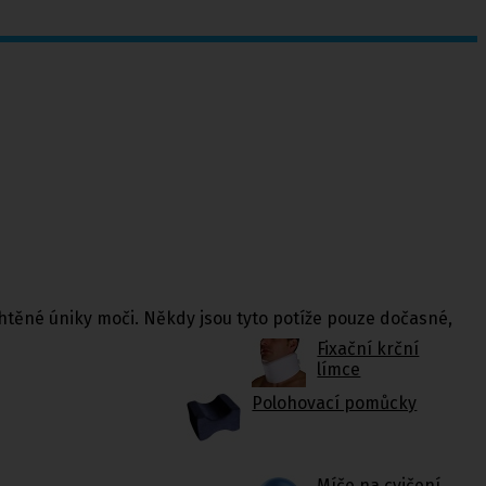
htěné úniky moči. Někdy jsou tyto potíže pouze dočasné,
Fixační krční
límce
Polohovací pomůcky
Míče na cvičení