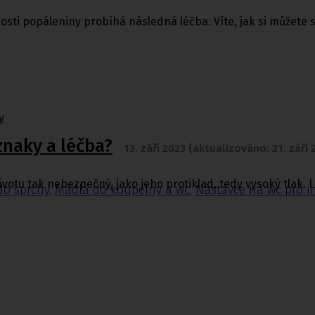
likosti popáleniny probíhá následná léčba. Víte, jak si můžete
y
íznaky a léčba?
13. září 2023 (aktualizováno: 21. září 
 životu tak nebezpečný, jako jeho protiklad, tedy vysoký tlak
do sprchy
,
Madla do koupelny a wc
,
Nástavce na wc pro i