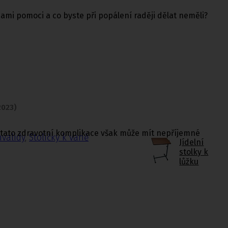
 sami pomoci a co byste při popálení raději dělat neměli?
2023)
. I tato zdravotní komplikace však může mít nepříjemné
nvalidy
,
Stoličky k vaně
Jídelní
stolky k
lůžku