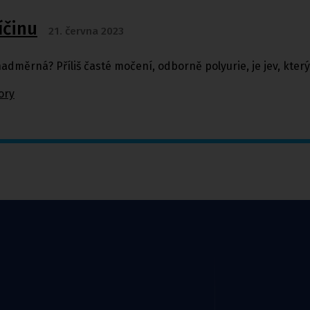
íčinu
21. června 2023
nadměrná? Příliš časté močení, odborně polyurie, je jev, kter
ory