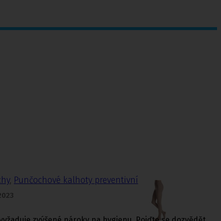
chy
,
Punčochové kalhoty preventivní
 2023
 vyžaduje zvýšené nároky na hygienu. Pojďte se dozvědět