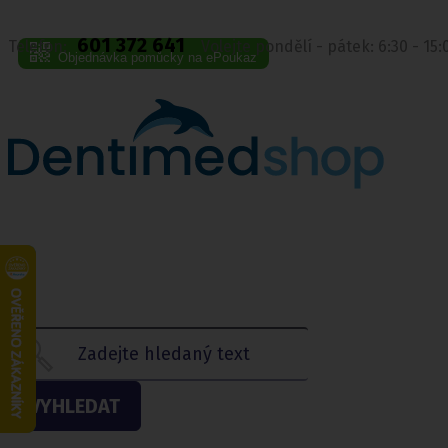
601 372 641
Telefon:
Volejte pondělí - pátek: 6:30 - 15
Objednávka pomůcky na ePoukaz
VYHLEDAT