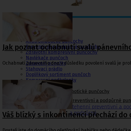
Punčochy,
ponožky
Antitrombotické punčochy
Jak poznat ochabnutí svalů pánevníh
Preventivní a podpůrné punčochy
Zdravotní kompresivní punčochy
Navlékače punčoch
Ochabnutí pánevního dna v důsledku povolení svalů je prob
Zdravotní ponožky
Stahovací prádlo
Doplňkový sortiment punčoch
Kompresní podkolenky
Antitrombotické punčochy
Preventivní a podpůrné pu
Stehenní preventivní a p
a podpůrné
Váš blízký s inkontinencí přechází do
Dostali jste do domácího ošetřování babičku nebo dědečka 