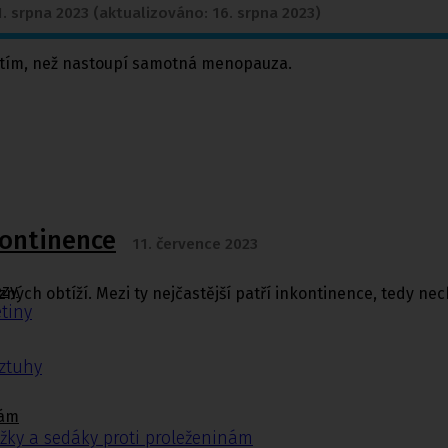
1. srpna 2023 (aktualizováno: 16. srpna 2023)
dtím, než nastoupí samotná menopauza.
kontinence
11. července 2023
ézy
ých obtíží. Mezi ty nejčastější patří inkontinence, tedy nec
tiny
ýztuhy
nám
žky a sedáky proti proleženinám