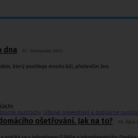
o dna
07. listopadu 2023
lém, který postihuje mnoho lidí, především žen.
nčochy
odpůrné punčochy
,
Lýtkové preventivní a podpůrné punčo
 domácího ošetřování. Jak na to?
19. října
a potýká se s inkontinencí? Péče o inkontinentního člověka