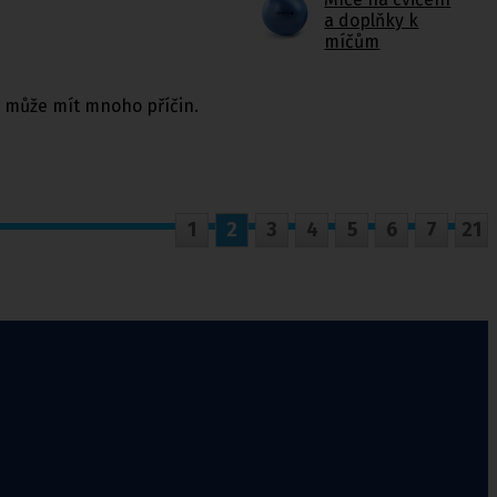
a doplňky k
míčům
ý může mít mnoho příčin.
1
2
3
4
5
6
7
21