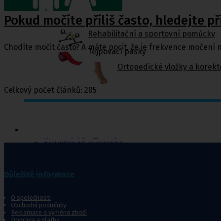
Pokud močíte příliš často, hledejte př
Rehabilitační a sportovní pomůcky
Chodíte močit často? A máte pocit, že je frekvence močení 
Tejpovací pásky
Ortopedické vložky a korekt
Celkový počet článků: 205
Kosmetika a
hygiena, Dětské
pleny
Kosmetické přípravky
Hygienické potřeby
Zubní hygiena
Hygienické systémy
Důležité informace
Kosmetické a pedikérské nástroje
Dětské pleny
Úklidové prostředky pro domácnost
O společnosti
Obchodní podmínky
Reklamace a výměna zboží
Kosmetické přípravky
Doprava a platba