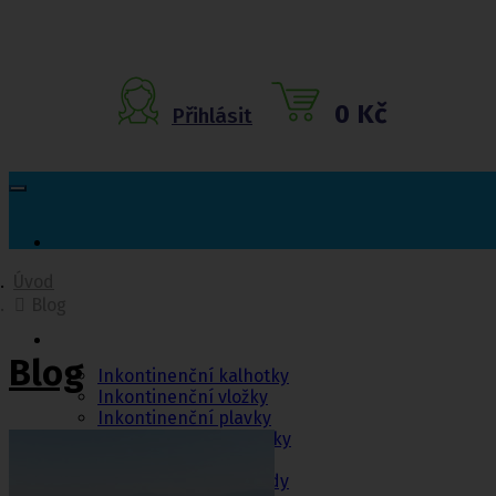
0 Kč
Přihlásit
Úvod
Blog
Inkontinenční
pomůcky
Blog
Inkontinenční kalhotky
Inkontinenční vložky
Inkontinenční plavky
Inkontinenční podložky
Inkontinenční pleny
Fixační kalhotky a body