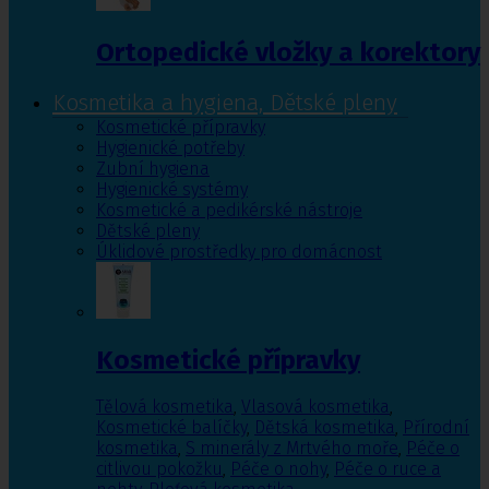
Ortopedické vložky a korektory
Kosmetika a hygiena, Dětské pleny
Kosmetické přípravky
Hygienické potřeby
Zubní hygiena
Hygienické systémy
Kosmetické a pedikérské nástroje
Dětské pleny
Úklidové prostředky pro domácnost
Kosmetické přípravky
Tělová kosmetika
,
Vlasová kosmetika
,
Kosmetické balíčky
,
Dětská kosmetika
,
Přírodní
kosmetika
,
S minerály z Mrtvého moře
,
Péče o
citlivou pokožku
,
Péče o nohy
,
Péče o ruce a