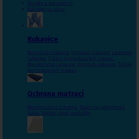
Roušky a respirátory
Návleky na obuv
Rukavice
Bavlněné rukavice
,
Nitrilové rukavice
,
Latexové
rukavice
,
Držáky jednorázových rukavic
,
Mikrotenové rukavice
,
Vinylové rukavice
,
Držáky
jednorázových rukavic
Ochrana matrací
Nepropustná ochrana
,
Papír na vyšetřovací
lůžka
,
Textilní savé podložky