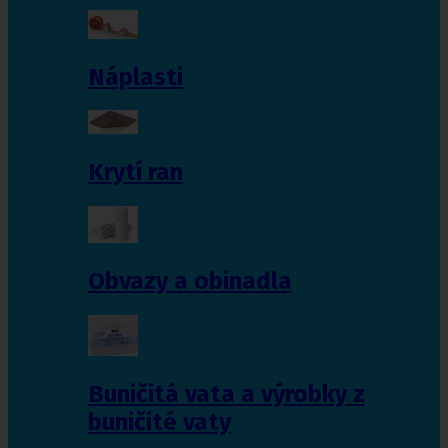
Náplasti
Krytí ran
Obvazy a obinadla
Buničitá vata a výrobky z
buničité vaty