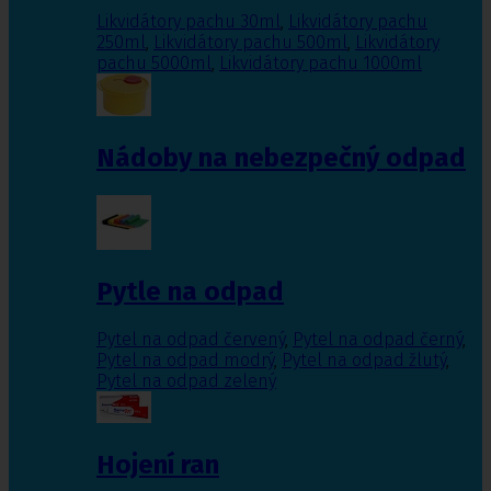
Likvidátory pachu 30ml
,
Likvidátory pachu
250ml
,
Likvidátory pachu 500ml
,
Likvidátory
pachu 5000ml
,
Likvidátory pachu 1000ml
Nádoby na nebezpečný odpad
Pytle na odpad
Pytel na odpad červený
,
Pytel na odpad černý
,
Pytel na odpad modrý
,
Pytel na odpad žlutý
,
Pytel na odpad zelený
Hojení ran