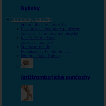
Bylinky
Punčochy, ponožky
Antitrombotické punčochy
Preventivní a podpůrné punčochy
Zdravotní kompresivní punčochy
Navlékače punčoch
Zdravotní ponožky
Stahovací prádlo
Doplňkový sortiment punčoch
Kompresní podkolenky
Antitrombotické punčochy