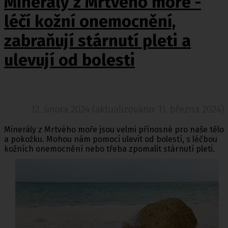
Minerály z Mrtvého moře -
léčí kožní onemocnění,
zabraňují stárnutí pleti a
ulevují od bolesti
12. února 2024 (aktualizováno: 11. března 2024)
Minerály z Mrtvého moře jsou velmi přínosné pro naše tělo
a pokožku. Mohou nám pomoci ulevit od bolestí, s léčbou
kožních onemocnění nebo třeba zpomalit stárnutí
pleti.