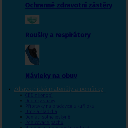
Ochranné zdravotní zástěry
Roušky a respirátory
Návleky na obuv
Zdravotnické materiály a pomůcky
CBD z konopí
Doplňky stravy
Přípravky na bradavice a kuří oka
Umělá sladidla
Domácí solné jeskyně
Pohlcovače pachu
Nádoby na nebezpečný odpad