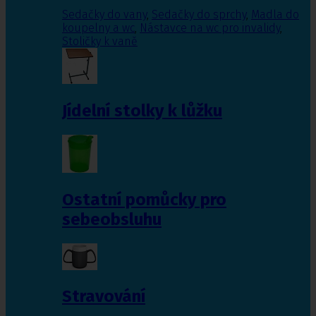
Sedačky do vany
,
Sedačky do sprchy
,
Madla do
koupelny a wc
,
Nástavce na wc pro invalidy
,
Stoličky k vaně
Jídelní stolky k lůžku
Ostatní pomůcky pro
sebeobsluhu
Stravování