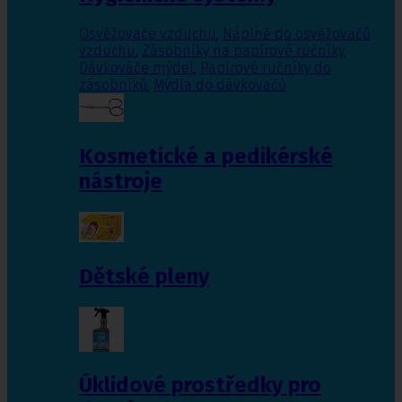
Osvěžovače vzduchu
,
Náplně do osvěžovačů
vzduchu
,
Zásobníky na papírové ručníky
,
Dávkováče mýdel
,
Papírové ručníky do
zásobníků
,
Mýdla do dávkovačů
Kosmetické a pedikérské
nástroje
Dětské pleny
Úklidové prostředky pro