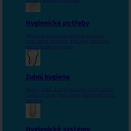
nehty
,
Pleťová kosmetika
Hygienické potřeby
Papírové kapesníky
,
Žínky a houbičky
napuštěné mýdlem
,
Vlhčené ubrousky
,
Jednorázové bryndáky
Zubní hygiena
Bělení zubů
,
Zubní kartáčky
,
Zubní pasty
,
Cestovní sady
,
Ústní vody
,
Elektrické zubní
kartáčky
Hygienické systémy