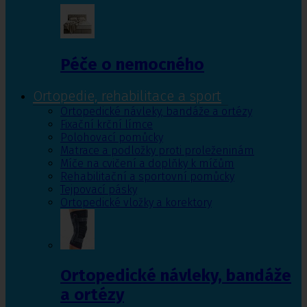
Péče o nemocného
Ortopedie, rehabilitace a sport
Ortopedické návleky, bandáže a ortézy
Fixační krční límce
Polohovací pomůcky
Matrace a podložky proti proleženinám
Míče na cvičení a doplňky k míčům
Rehabilitační a sportovní pomůcky
Tejpovací pásky
Ortopedické vložky a korektory
Ortopedické návleky, bandáže
a ortézy