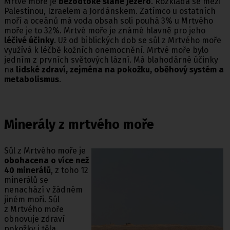
Mrtvé moře je
bezodtoké slané jezero
. Rozkládá se mezi
Palestinou, Izraelem a Jordánskem. Zatímco u ostatních
moří a oceánů má voda obsah soli pouhá 3% u Mrtvého
moře je to 32%. Mrtvé moře je známé hlavně pro jeho
léčivé účinky
. Už od biblických dob se sůl z Mrtvého moře
využívá k léčbě kožních onemocnění. Mrtvé moře bylo
jedním z prvních světových lázní. Má blahodárné účinky
na
lidské zdraví, zejména na pokožku, oběhový systém a
metabolismus
.
Minerály z mrtvého moře
Sůl z Mrtvého moře je
obohacena o více než
40 minerálů
, z toho 12
minerálů se
nenachází v žádném
jiném moři. Sůl
z Mrtvého moře
obnovuje zdraví
pokožky i těla.