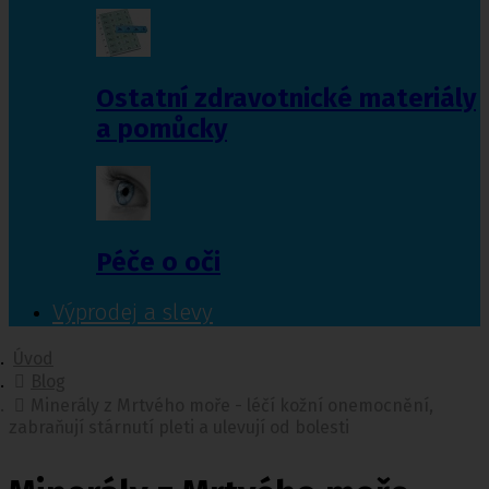
Ostatní zdravotnické materiály
a pomůcky
Péče o oči
Výprodej a slevy
Úvod
Blog
Minerály z Mrtvého moře - léčí kožní onemocnění,
zabraňují stárnutí pleti a ulevují od bolesti