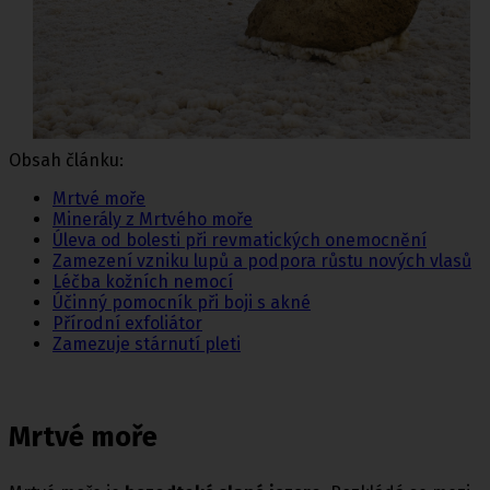
Obsah článku:
Mrtvé moře
Minerály z Mrtvého moře
Úleva od bolesti při revmatických onemocnění
Zamezení vzniku lupů a podpora růstu nových vlasů
Léčba kožních nemocí
Účinný pomocník při boji s akné
Přírodní exfoliátor
Zamezuje stárnutí pleti
Mrtvé moře