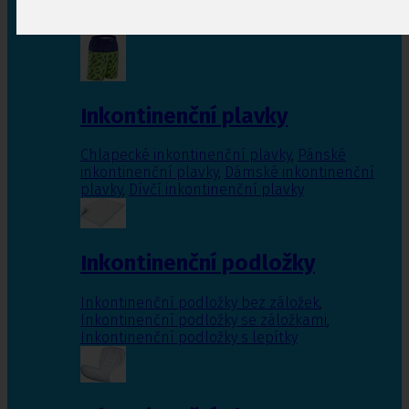
Inkontinenční vložky pro ženy
,
Inkontinenční
vložky pro muže
Inkontinenční plavky
Chlapecké inkontinenční plavky
,
Pánské
inkontinenční plavky
,
Dámské inkontinenční
plavky
,
Dívčí inkontinenční plavky
Inkontinenční podložky
Inkontinenční podložky bez záložek
,
Inkontinenční podložky se záložkami
,
Inkontinenční podložky s lepítky