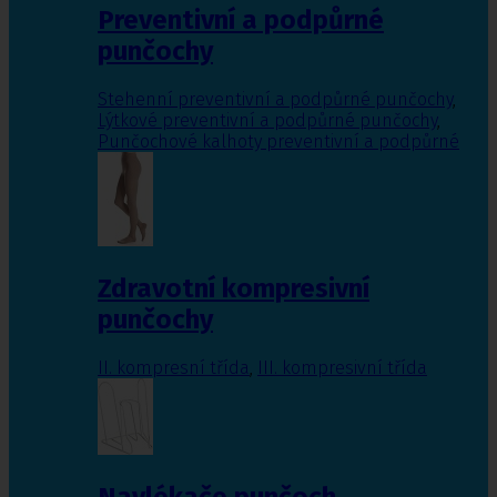
Preventivní a podpůrné
punčochy
Stehenní preventivní a podpůrné punčochy
,
Lýtkové preventivní a podpůrné punčochy
,
Punčochové kalhoty preventivní a podpůrné
Zdravotní kompresivní
punčochy
II. kompresní třída
,
III. kompresivní třída
Navlékače punčoch