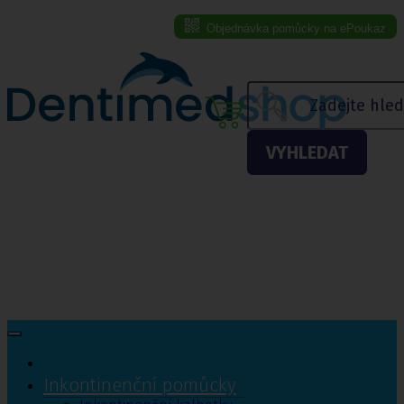
Objednávka pomůcky na ePoukaz
Menu eshopu
VYHLEDAT
Inkontinenční pomůcky