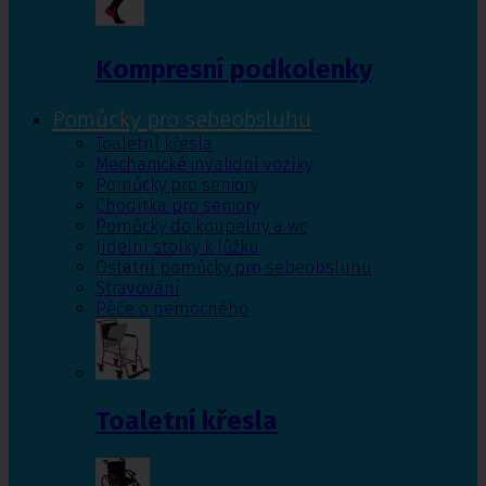
Kompresní podkolenky
Pomůcky pro sebeobsluhu
Toaletní křesla
Mechanické invalidní vozíky
Pomůcky pro seniory
Chodítka pro seniory
Pomůcky do koupelny a wc
Jídelní stolky k lůžku
Ostatní pomůcky pro sebeobsluhu
Stravování
Péče o nemocného
Toaletní křesla