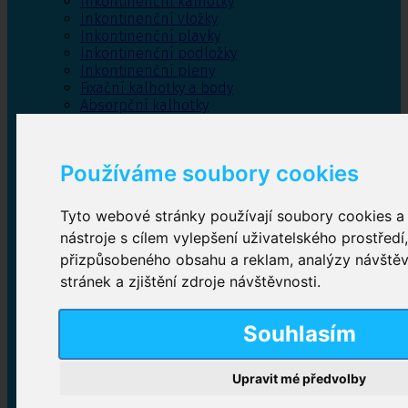
Inkontinenční kalhotky
Inkontinenční vložky
Inkontinenční plavky
Inkontinenční podložky
Inkontinenční pleny
Fixační kalhotky a body
Absorpční kalhotky
Péče o pánevní dno
Bylinky
Používáme soubory cookies
Tyto webové stránky používají soubory cookies a 
Inkontinenční kalhotky
nástroje s cílem vylepšení uživatelského prostředí
přizpůsobeného obsahu a reklam, analýzy návště
Plenkové kalhotky navlékací
,
Plenkové kalhotky
zalepovací
,
Inkontinenční kalhotky dámské
,
stránek a zjištění zdroje návštěvnosti.
Inkontinenční kalhotky pro muže
Souhlasím
Inkontinenční vložky
Upravit mé předvolby