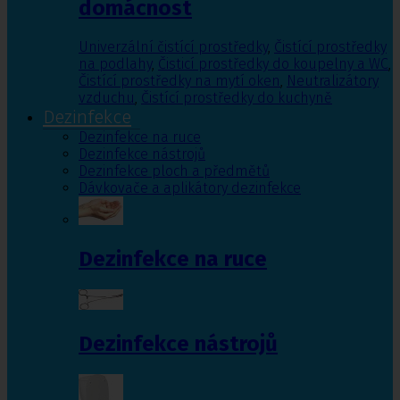
domácnost
Univerzální čistící prostředky
,
Čistící prostředky
na podlahy
,
Čisticí prostředky do koupelny a WC
,
Čistící prostředky na mytí oken
,
Neutralizátory
vzduchu
,
Čistící prostředky do kuchyně
Dezinfekce
Dezinfekce na ruce
Dezinfekce nástrojů
Dezinfekce ploch a předmětů
Dávkovače a aplikátory dezinfekce
Dezinfekce na ruce
Dezinfekce nástrojů