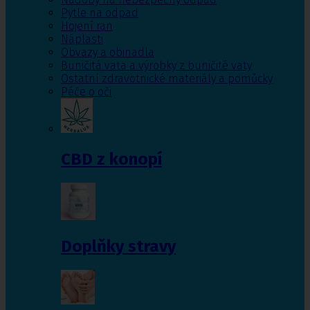
Pytle na odpad
Hojení ran
Náplasti
Obvazy a obinadla
Buničitá vata a výrobky z buničité vaty
Ostatní zdravotnické materiály a pomůcky
Péče o oči
CBD z konopí
Doplňky stravy