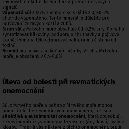
rovnováhu tekutin, krevní tlak a přenos nervových
signálů.
Vápenatá sůl
z Mrtvého moře se skládá z 0,1-0,5%
chloridu vápenatého. Tento minerál je důležitý pro
udržování zdravých kostí a zubů.
Síran sůl
z Mrtvého moře obsahuje 0,1-0,2% síry. Pomáhá
syntetizovat bílkoviny, podporuje chrupavky a pojivové
tkáně. Pomáhá tělu odporovat bakteriím a čistí ho od
toxinů.
Bromid
má hojivé a uklidňující účinky. V soli z Mrtvého
moře je obsažený v 0,4-0,6%.
Úleva od bolesti při revmatických
onemocnění
Sůl z Mrtvého moře a bahno z Mrtvého moře mohou
pomoci k léčbě revmatických onemocnění, což jsou
zánětlivá a autoimunitní onemocnění
, která způsobují,
že váš imunitní systém napadá vaše orgány, kosti, svaly a
klouby. Trápí-li vás některé z těchto onemocnění, teplé