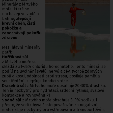
Minerály z Mrtvého
moře, které se
nacházejí ve vodě a
bahně,
zlepšují
krevní oběh, čistí
pokožku a
zanechávají pokožku
zdravou.
Mezi hlavní minerály
patří:
Hořčíková sůl
z Mrtvého moře se
skládá z 31-35% chloridu hořečnatého. Tento minerál se
podílí na uvolnění svalů, nervů a cév, tvorbě zdravých
zubů a kostí, odolnosti proti stresu, posiluje paměť a
soustředění, zlepšuje kondici srdce.
Draselná sůl
z Mrtvého moře obsahuje 20-30% draslíku.
Ten je nezbytný pro hydrataci, srdeční rytmus, svalové
kontrakce a rovnováhu PH.
Sodná sůl
z Mrtvého moře obsahuje 3-9% sodíku. I
přesto, že sodík bývá často považován za negativní
materiál, je nezbytný pro vstřebávání a transport živin,