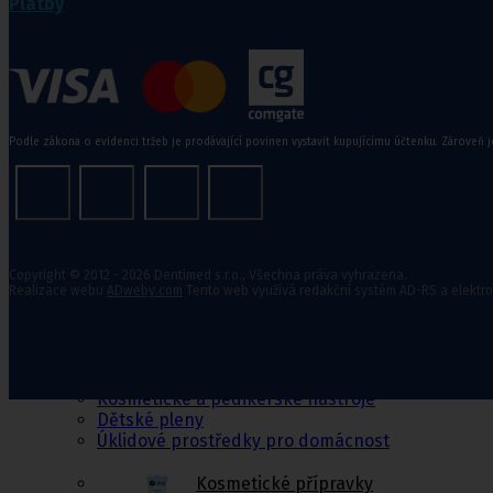
Platby
Rehabilitační a sportovní pomůcky
Tejpovací pásky
Podle zákona o evidenci tržeb je prodávající povinen vystavit kupujícímu účtenku. Zároveň j
Ortopedické vložky a korekt
Kosmetika a
hygiena, Dětské
Copyright © 2012 - 2026 Dentimed s.r.o., Všechna práva vyhrazena.
pleny
Realizace webu
ADweby.com
Tento web využívá redakční systém AD-RS a elektr
Kosmetické přípravky
Hygienické potřeby
Zubní hygiena
Hygienické systémy
Kosmetické a pedikérské nástroje
Dětské pleny
Úklidové prostředky pro domácnost
Kosmetické přípravky