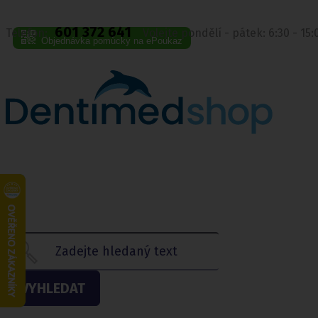
601 372 641
Telefon:
Volejte pondělí - pátek: 6:30 - 15
Objednávka pomůcky na ePoukaz
VYHLEDAT