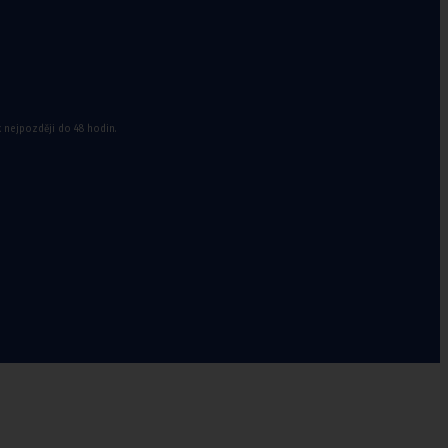
a doplňky k
míčům
k nejpozději do 48 hodin.