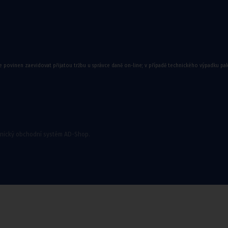
e povinen zaevidovat přijatou tržbu u správce daně on-line; v případě technického výpadku pa
ory
onický obchodní systém AD-Shop.