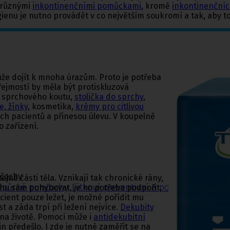
s různými
inkontinenčními pomůckami
, kromě
inkontinenčníc
gienu je nutno provádět v co největším soukromí a tak, aby t
že dojít k mnoha úrazům. Proto je potřeba
ejmostí by měla být protiskluzová
o sprchového koutu,
stolička do sprchy
,
e, žínky
, kosmetika,
krémy pro citlivou
ch pacientů a přinesou úlevu. V koupelně
o zařízení.
nčochy
jné části těla. Vznikají tak chronické rány,
odpůrné punčochy
,
Lýtkové preventivní a podpůrné punčo
chu sám pohybovat, je ho potřeba podpořit,
acient pouze ležet, je možné pořídit mu
t a záda trpí při ležení nejvíce.
Dekubity
na životě. Pomoci může i
antidekubitní
in předešlo. I zde je nutné zaměřit se na