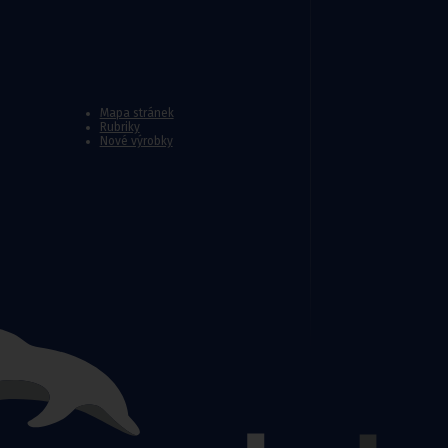
Mapa stránek
Rubriky
Nové výrobky
y
do sprchy
,
Madla do koupelny a wc
,
Nástavce na wc pro i