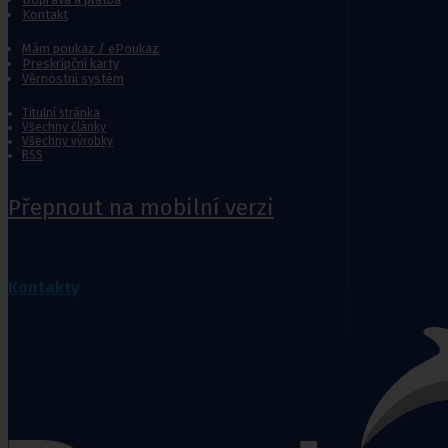
Jídelní stolky k lůžku
Kontakt
Ostatní pomůcky pro sebeobsluhu
Stravování
Mám poukaz / ePoukaz
Preskripční karty
Péče o nemocného
Věrnostní systém
Toaletní křesla
Titulní stránka
Všechny články
Mechanické invalidní vozíky
Všechny výrobky
RSS
Pomůcky pro senior
Přepnout na mobilní verzi
Chodítka pro seniory
Pomůcky do koupelny a wc
Sedačky do vany
,
Sedačky 
Kontakty
Ostatní pomůcky pro sebeobsluhu
Stravování
Péče o nemocného