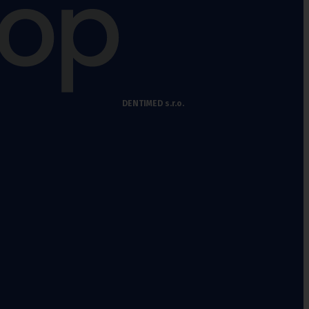
DENTIMED s.r.o.
Fixační krční
límce
Polohovací pomůcky
Míče na cvičení