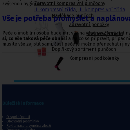
Zdravotní kompresivní punčochy
zvýšenou hygienu.
II. kompresní třída
,
III. kompresivní třída
Navlékače punčoch
Vše je potřeba promyslet a naplánov
Zdravotní ponožky
Péče o imobilní osobu bude mít vliv na všechny členy rodin
Stahovací prádlo
si, co vše taková péče obnáší
a na co se připravit, případn
musíte vše zajistit sami, část péče je možno přenechat i jiný
Doplňkový sortiment punčoch
Kompresní podkolenky
Pomůcky pro
sebeobsluhu
Důležité informace
Toaletní křesla
Mechanické invalidní vozíky
Pomůcky pro seniory
O společnosti
Obchodní podmínky
Chodítka pro seniory
Reklamace a výměna zboží
Pomůcky do koupelny a wc
Doprava a platba