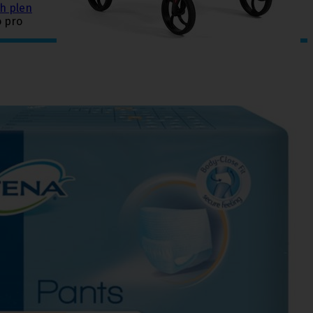
h plen
o pro
chy
,
Punčochové kalhoty preventivní