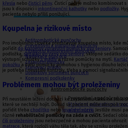
křesla
nebo
čisticí pěny
. Čisticí péči je možno kombinovat 
jsou k dispozici i
inkontinenční kalhotky
nebo
podložky
. Hy
pacienta nebylo příliš ponižující.
Punčochy,
Koupelna je rizikové místo
ponožky
Antitrombotické punčochy
Pro imobilního člověka představuje koupelna místo, kde mů
Preventivní a podpůrné punčochy
pořídit
do koupelny zdravotní pomůcky pro seniory
. Samozř
Zdravotní kompresivní punčochy
podložka,
sedátko do vany pro seniory
, sklopné sedátko d
Navlékače punčoch
výstupní schůdky
s madly
a různé pomůcky na mytí.
Kartáč
Zdravotní ponožky
pokožku
a další pomůcky pomohou s hygienou dlouho ležící
Stahovací prádlo
je potřeba i neustálé kontroly, třeba s pomocí signalizačníh
Doplňkový sortiment punčoch
Kompresní podkolenky
Problémem mohou být proleženiny
Antitrombotické punčochy
Preventivní a podpůrné pu
Při neustálém ležení dochází ke zvýšenému tlaku na stále ste
Stehenní preventivní a p
které se nechtějí hojit. Dokud se pacient může alespoň tro
pořídit třeba
chodítko
nebo
invalidní vozík
. Jestliže musí p
a podpůrné
různé
rehabilitační pomůcky na záda a cvičit.
Sedací oblas
čili proleženiny
jsou nebezpečné a mohou pacienta ohrozit 
matrace
, která rozloží váhu těla tak, aby se vzniku proležen