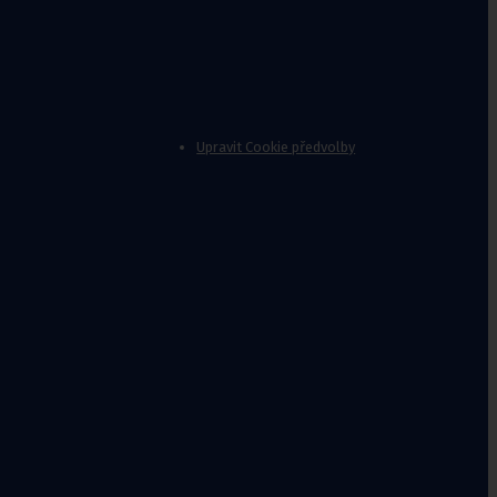
Upravit Cookie předvolby
nvalidy
,
Stoličky k vaně
Jídelní
stolky k
lůžku