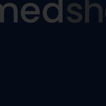
ézy
tiny
ýztuhy
nám
žky a sedáky proti proleženinám