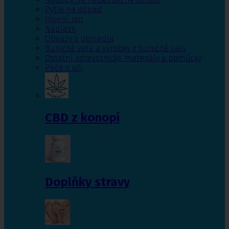
Pytle na odpad
Hojení ran
Náplasti
Obvazy a obinadla
Buničitá vata a výrobky z buničité vaty
Ostatní zdravotnické materiály a pomůcky
Péče o oči
CBD z konopí
Doplňky stravy