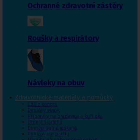
Ochranné zdravotní zástěry
Roušky a respirátory
Návleky na obuv
Zdravotnické materiály a pomůcky
CBD z konopí
Doplňky stravy
Přípravky na bradavice a kuří oka
Umělá sladidla
Domácí solné jeskyně
Pohlcovače pachu
Nádoby na nebezpečný odpad