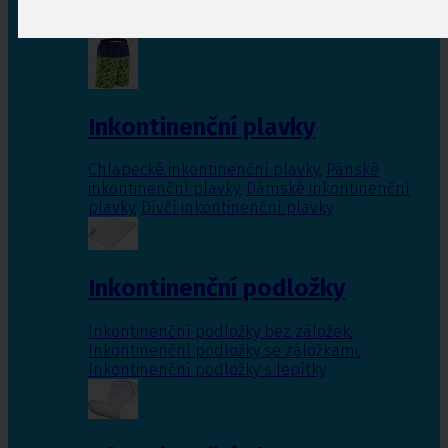
Inkontinenční vložky pro ženy
,
Inkontinenční
vložky pro muže
Inkontinenční plavky
Chlapecké inkontinenční plavky
,
Pánské
inkontinenční plavky
,
Dámské inkontinenční
plavky
,
Dívčí inkontinenční plavky
Inkontinenční podložky
Inkontinenční podložky bez záložek
,
Inkontinenční podložky se záložkami
,
Inkontinenční podložky s lepítky