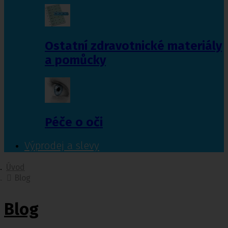
Ostatní zdravotnické materiály
a pomůcky
Péče o oči
Výprodej a slevy
Úvod
Blog
Blog