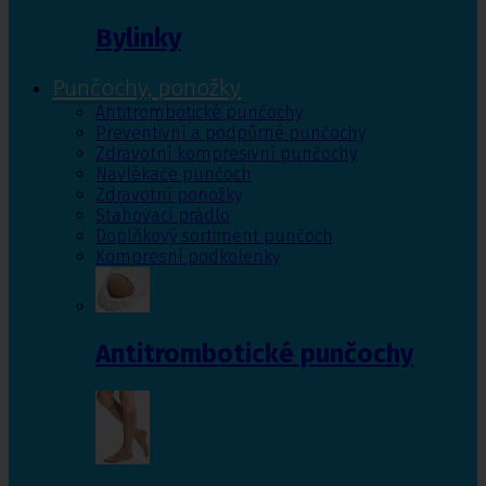
Bylinky
Punčochy, ponožky
Antitrombotické punčochy
Preventivní a podpůrné punčochy
Zdravotní kompresivní punčochy
Navlékače punčoch
Zdravotní ponožky
Stahovací prádlo
Doplňkový sortiment punčoch
Kompresní podkolenky
Antitrombotické punčochy