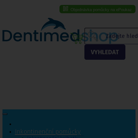
Objednávka pomůcky na ePoukaz
Menu eshopu
VYHLEDAT
Inkontinenční pomůcky