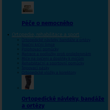
Péče o nemocného
Ortopedie, rehabilitace a sport
Ortopedické návleky, bandáže a ortézy
Fixační krční límce
Polohovací pomůcky
Matrace a podložky proti proleženinám
Míče na cvičení a doplňky k míčům
Rehabilitační a sportovní pomůcky
Tejpovací pásky
Ortopedické vložky a korektory
Ortopedické návleky, bandáže
a ortézy