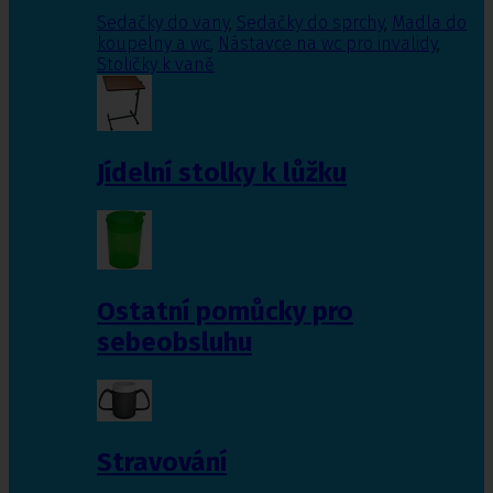
Sedačky do vany
,
Sedačky do sprchy
,
Madla do
koupelny a wc
,
Nástavce na wc pro invalidy
,
Stoličky k vaně
Jídelní stolky k lůžku
Ostatní pomůcky pro
sebeobsluhu
Stravování