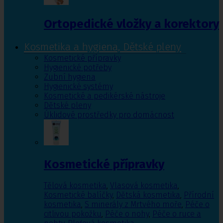
Ortopedické vložky a korektory
Kosmetika a hygiena, Dětské pleny
Kosmetické přípravky
Hygienické potřeby
Zubní hygiena
Hygienické systémy
Kosmetické a pedikérské nástroje
Dětské pleny
Úklidové prostředky pro domácnost
Kosmetické přípravky
Tělová kosmetika
,
Vlasová kosmetika
,
Kosmetické balíčky
,
Dětská kosmetika
,
Přírodní
kosmetika
,
S minerály z Mrtvého moře
,
Péče o
citlivou pokožku
,
Péče o nohy
,
Péče o ruce a