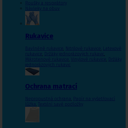
Roušky a respirátory
Návleky na obuv
Rukavice
Bavlněné rukavice
,
Nitrilové rukavice
,
Latexové
rukavice
,
Držáky jednorázových rukavic
,
Mikrotenové rukavice
,
Vinylové rukavice
,
Držáky
jednorázových rukavic
Ochrana matrací
Nepropustná ochrana
,
Papír na vyšetřovací
lůžka
,
Textilní savé podložky