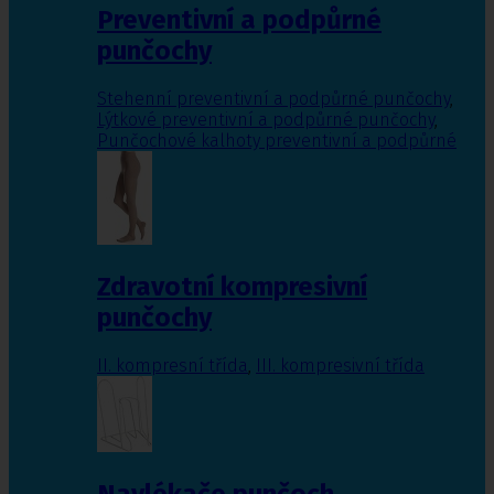
Preventivní a podpůrné
punčochy
Stehenní preventivní a podpůrné punčochy
,
Lýtkové preventivní a podpůrné punčochy
,
Punčochové kalhoty preventivní a podpůrné
Zdravotní kompresivní
punčochy
II. kompresní třída
,
III. kompresivní třída
Navlékače punčoch