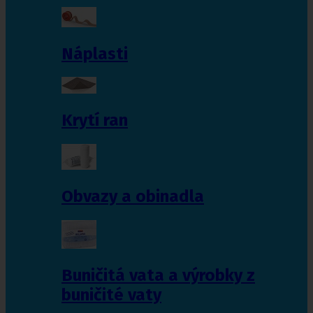
Náplasti
Krytí ran
Obvazy a obinadla
Buničitá vata a výrobky z
buničité vaty