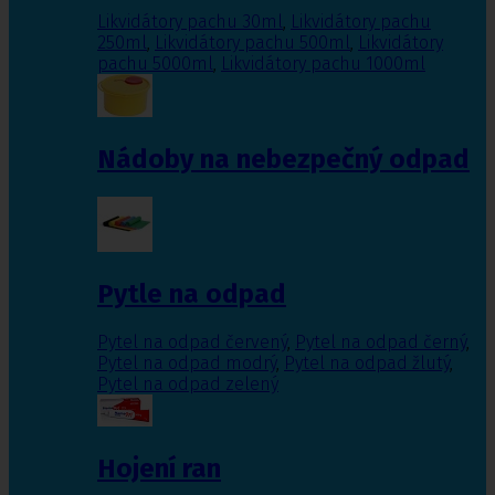
Likvidátory pachu 30ml
,
Likvidátory pachu
250ml
,
Likvidátory pachu 500ml
,
Likvidátory
pachu 5000ml
,
Likvidátory pachu 1000ml
Nádoby na nebezpečný odpad
Pytle na odpad
Pytel na odpad červený
,
Pytel na odpad černý
,
Pytel na odpad modrý
,
Pytel na odpad žlutý
,
Pytel na odpad zelený
Hojení ran