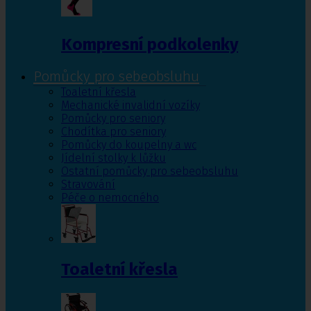
Kompresní podkolenky
Pomůcky pro sebeobsluhu
Toaletní křesla
Mechanické invalidní vozíky
Pomůcky pro seniory
Chodítka pro seniory
Pomůcky do koupelny a wc
Jídelní stolky k lůžku
Ostatní pomůcky pro sebeobsluhu
Stravování
Péče o nemocného
Toaletní křesla