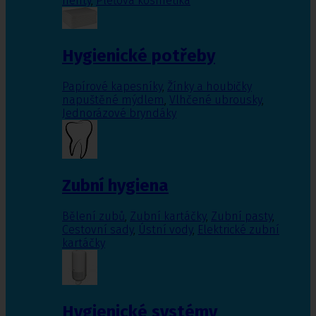
nehty
,
Pleťová kosmetika
Hygienické potřeby
Papírové kapesníky
,
Žínky a houbičky
napuštěné mýdlem
,
Vlhčené ubrousky
,
Jednorázové bryndáky
Zubní hygiena
Bělení zubů
,
Zubní kartáčky
,
Zubní pasty
,
Cestovní sady
,
Ústní vody
,
Elektrické zubní
kartáčky
Hygienické systémy