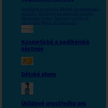
Osvěžovače vzduchu
,
Náplně do osvěžovačů
vzduchu
,
Zásobníky na papírové ručníky
,
Dávkováče mýdel
,
Papírové ručníky do
zásobníků
,
Mýdla do dávkovačů
Kosmetické a pedikérské
nástroje
Dětské pleny
Úklidové prostředky pro