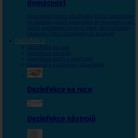
domácnost
Univerzální čistící prostředky
,
Čistící prostředky
na podlahy
,
Čisticí prostředky do koupelny a WC
,
Čistící prostředky na mytí oken
,
Neutralizátory
vzduchu
,
Čistící prostředky do kuchyně
Dezinfekce
Dezinfekce na ruce
Dezinfekce nástrojů
Dezinfekce ploch a předmětů
Dávkovače a aplikátory dezinfekce
Dezinfekce na ruce
Dezinfekce nástrojů