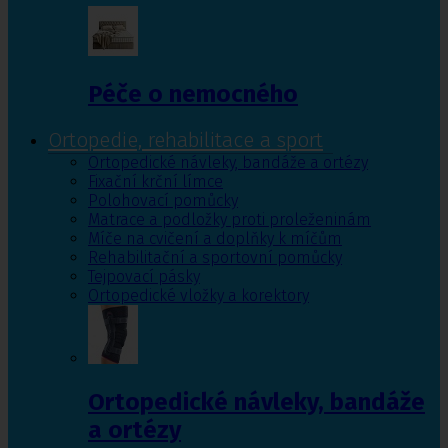
Péče o nemocného
Ortopedie, rehabilitace a sport
Ortopedické návleky, bandáže a ortézy
Fixační krční límce
Polohovací pomůcky
Matrace a podložky proti proleženinám
Míče na cvičení a doplňky k míčům
Rehabilitační a sportovní pomůcky
Tejpovací pásky
Ortopedické vložky a korektory
Ortopedické návleky, bandáže
a ortézy