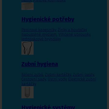
nehty
,
Pleťová kosmetika
Hygienické potřeby
Papírové kapesníky
,
Žínky a houbičky
napuštěné mýdlem
,
Vlhčené ubrousky
,
Jednorázové bryndáky
Zubní hygiena
Bělení zubů
,
Zubní kartáčky
,
Zubní pasty
,
Cestovní sady
,
Ústní vody
,
Elektrické zubní
kartáčky
Hygienické systémy