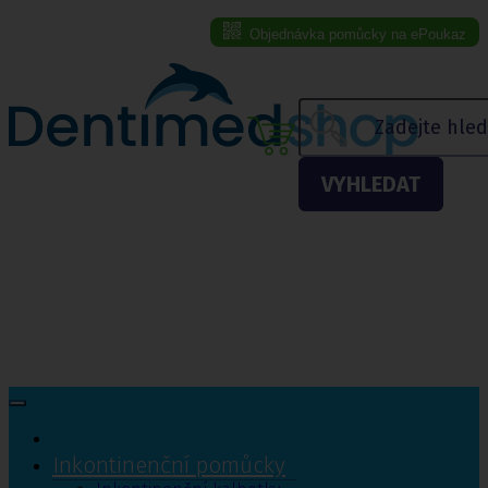
Objednávka pomůcky na ePoukaz
Menu eshopu
VYHLEDAT
Inkontinenční pomůcky