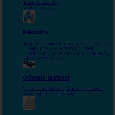
Roušky a respirátory
Návleky na obuv
Rukavice
Bavlněné rukavice
,
Nitrilové rukavice
,
Latexové
rukavice
,
Držáky jednorázových rukavic
,
Mikrotenové rukavice
,
Vinylové rukavice
,
Držáky
jednorázových rukavic
Ochrana matrací
Nepropustná ochrana
,
Papír na vyšetřovací
lůžka
,
Textilní savé podložky