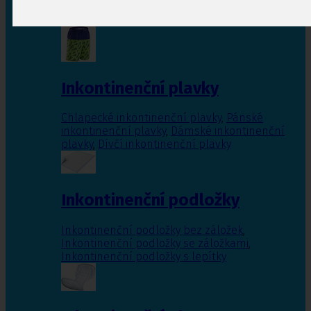
Inkontinenční vložky pro ženy
,
Inkontinenční
vložky pro muže
Inkontinenční plavky
Chlapecké inkontinenční plavky
,
Pánské
inkontinenční plavky
,
Dámské inkontinenční
plavky
,
Dívčí inkontinenční plavky
Inkontinenční podložky
Inkontinenční podložky bez záložek
,
Inkontinenční podložky se záložkami
,
Inkontinenční podložky s lepítky