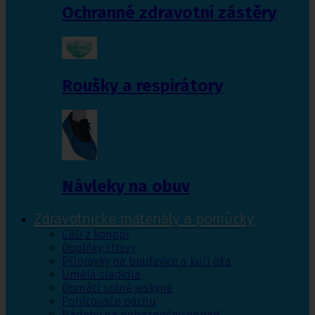
Ochranné zdravotní zástěry
Roušky a respirátory
Návleky na obuv
Zdravotnické materiály a pomůcky
CBD z konopí
Doplňky stravy
Přípravky na bradavice a kuří oka
Umělá sladidla
Domácí solné jeskyně
Pohlcovače pachu
Nádoby na nebezpečný odpad