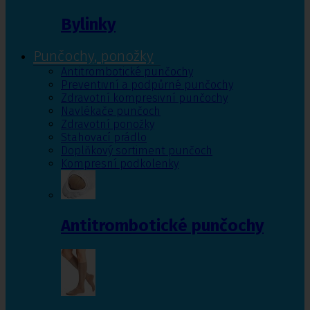
Bylinky
Punčochy, ponožky
Antitrombotické punčochy
Preventivní a podpůrné punčochy
Zdravotní kompresivní punčochy
Navlékače punčoch
Zdravotní ponožky
Stahovací prádlo
Doplňkový sortiment punčoch
Kompresní podkolenky
Antitrombotické punčochy