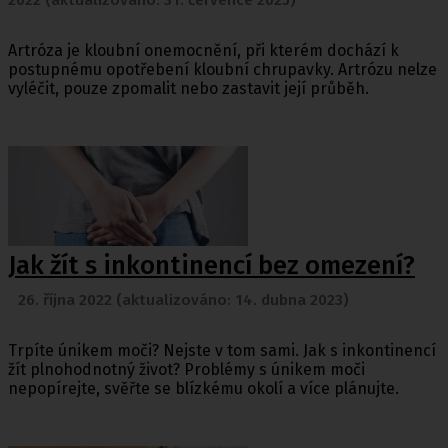
2022 (aktualizováno: 31. července 2025)
Artróza je kloubní onemocnění, při kterém dochází k
postupnému opotřebení kloubní chrupavky. Artrózu nelze
vyléčit, pouze zpomalit nebo zastavit její průběh.
Jak žít s inkontinencí bez omezení?
26. října 2022 (aktualizováno: 14. dubna 2023)
Trpíte únikem moči? Nejste v tom sami. Jak s inkontinencí
žít plnohodnotný život? Problémy s únikem moči
nepopírejte, svěřte se blízkému okolí a více plánujte.