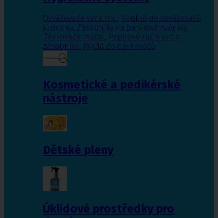
Osvěžovače vzduchu
,
Náplně do osvěžovačů
vzduchu
,
Zásobníky na papírové ručníky
,
Dávkováče mýdel
,
Papírové ručníky do
zásobníků
,
Mýdla do dávkovačů
Kosmetické a pedikérské
nástroje
Dětské pleny
Úklidové prostředky pro