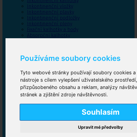
Inkontinenční kalhotky
Inkontinenční vložky
Inkontinenční plavky
Inkontinenční podložky
Inkontinenční pleny
Fixační kalhotky a body
Absorpční kalhotky
Péče o pánevní dno
Bylinky
Používáme soubory cookies
Tyto webové stránky používají soubory cookies a 
Inkontinenční kalhotky
nástroje s cílem vylepšení uživatelského prostředí
přizpůsobeného obsahu a reklam, analýzy návště
Plenkové kalhotky navlékací
,
Plenkové kalhotky
zalepovací
,
Inkontinenční kalhotky dámské
,
stránek a zjištění zdroje návštěvnosti.
Inkontinenční kalhotky pro muže
Souhlasím
Inkontinenční vložky
Upravit mé předvolby