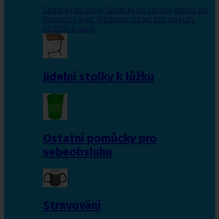
Sedačky do vany
,
Sedačky do sprchy
,
Madla do
koupelny a wc
,
Nástavce na wc pro invalidy
,
Stoličky k vaně
Jídelní stolky k lůžku
Ostatní pomůcky pro
sebeobsluhu
Stravování