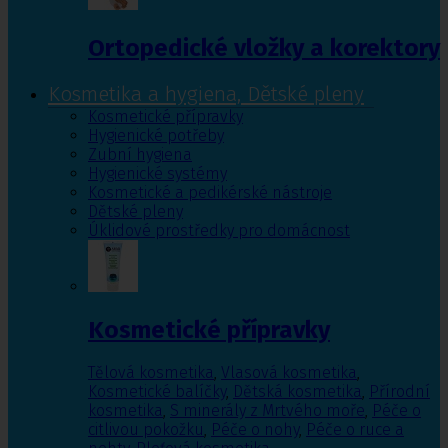
Ortopedické vložky a korektory
Kosmetika a hygiena, Dětské pleny
Kosmetické přípravky
Hygienické potřeby
Zubní hygiena
Hygienické systémy
Kosmetické a pedikérské nástroje
Dětské pleny
Úklidové prostředky pro domácnost
Kosmetické přípravky
Tělová kosmetika
,
Vlasová kosmetika
,
Kosmetické balíčky
,
Dětská kosmetika
,
Přírodní
kosmetika
,
S minerály z Mrtvého moře
,
Péče o
citlivou pokožku
,
Péče o nohy
,
Péče o ruce a