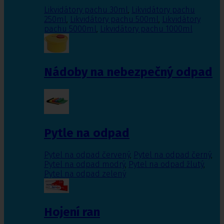
Likvidátory pachu 30ml
,
Likvidátory pachu
250ml
,
Likvidátory pachu 500ml
,
Likvidátory
pachu 5000ml
,
Likvidátory pachu 1000ml
Nádoby na nebezpečný odpad
Pytle na odpad
Pytel na odpad červený
,
Pytel na odpad černý
,
Pytel na odpad modrý
,
Pytel na odpad žlutý
,
Pytel na odpad zelený
Hojení ran