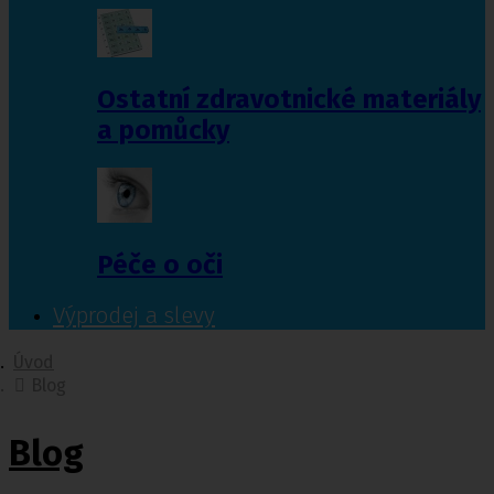
Ostatní zdravotnické materiály
a pomůcky
Péče o oči
Výprodej a slevy
Úvod
Blog
Blog