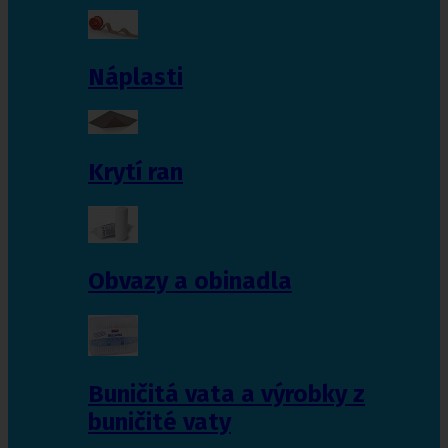
Náplasti
Krytí ran
Obvazy a obinadla
Buničitá vata a výrobky z
buničité vaty