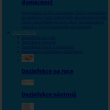
domácnost
Univerzální čistící prostředky
,
Čistící prostředky
na podlahy
,
Čisticí prostředky do koupelny a WC
,
Čistící prostředky na mytí oken
,
Neutralizátory
vzduchu
,
Čistící prostředky do kuchyně
Dezinfekce
Dezinfekce na ruce
Dezinfekce nástrojů
Dezinfekce ploch a předmětů
Dávkovače a aplikátory dezinfekce
Dezinfekce na ruce
Dezinfekce nástrojů