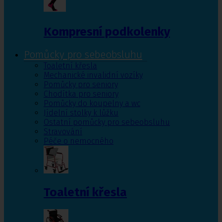
Kompresní podkolenky
Pomůcky pro sebeobsluhu
Toaletní křesla
Mechanické invalidní vozíky
Pomůcky pro seniory
Chodítka pro seniory
Pomůcky do koupelny a wc
Jídelní stolky k lůžku
Ostatní pomůcky pro sebeobsluhu
Stravování
Péče o nemocného
Toaletní křesla