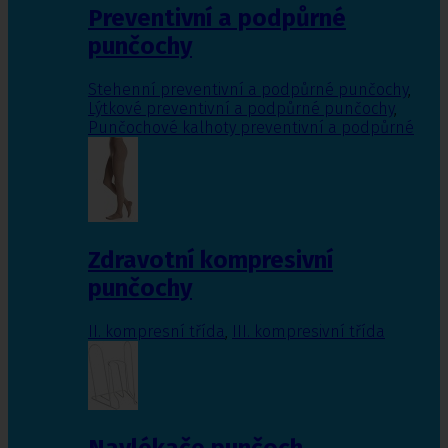
Preventivní a podpůrné
punčochy
Stehenní preventivní a podpůrné punčochy
,
Lýtkové preventivní a podpůrné punčochy
,
Punčochové kalhoty preventivní a podpůrné
Zdravotní kompresivní
punčochy
II. kompresní třída
,
III. kompresivní třída
Navlékače punčoch