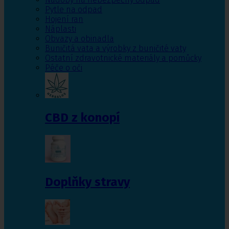
Pytle na odpad
Hojení ran
Náplasti
Obvazy a obinadla
Buničitá vata a výrobky z buničité vaty
Ostatní zdravotnické materiály a pomůcky
Péče o oči
CBD z konopí
Doplňky stravy