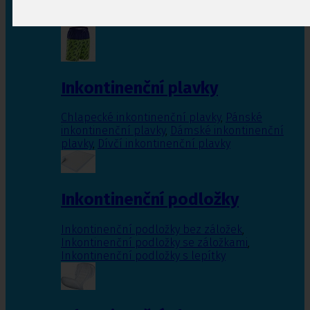
Inkontinenční vložky pro ženy
,
Inkontinenční
vložky pro muže
Inkontinenční plavky
Chlapecké inkontinenční plavky
,
Pánské
inkontinenční plavky
,
Dámské inkontinenční
plavky
,
Dívčí inkontinenční plavky
Inkontinenční podložky
Inkontinenční podložky bez záložek
,
Inkontinenční podložky se záložkami
,
Inkontinenční podložky s lepítky