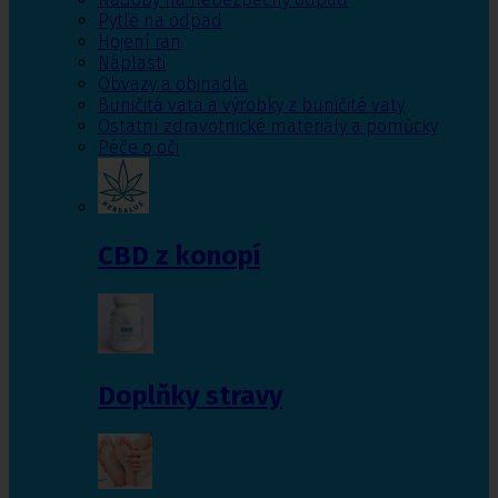
Pytle na odpad
Hojení ran
Náplasti
Obvazy a obinadla
Buničitá vata a výrobky z buničité vaty
Ostatní zdravotnické materiály a pomůcky
Péče o oči
CBD z konopí
Doplňky stravy