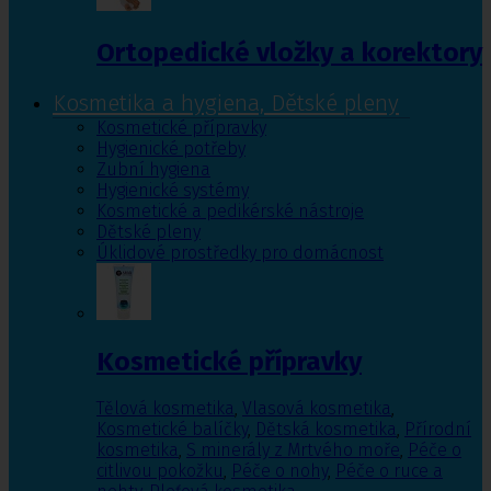
Ortopedické vložky a korektory
Kosmetika a hygiena, Dětské pleny
Kosmetické přípravky
Hygienické potřeby
Zubní hygiena
Hygienické systémy
Kosmetické a pedikérské nástroje
Dětské pleny
Úklidové prostředky pro domácnost
Kosmetické přípravky
Tělová kosmetika
,
Vlasová kosmetika
,
Kosmetické balíčky
,
Dětská kosmetika
,
Přírodní
kosmetika
,
S minerály z Mrtvého moře
,
Péče o
citlivou pokožku
,
Péče o nohy
,
Péče o ruce a