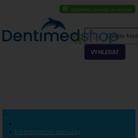
Objednávka pomůcky na ePoukaz
Menu eshopu
VYHLEDAT
Inkontinenční pomůcky