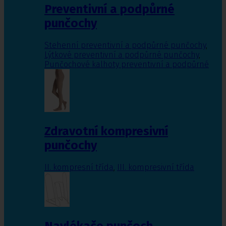
Preventivní a podpůrné
punčochy
Stehenní preventivní a podpůrné punčochy
,
Lýtkové preventivní a podpůrné punčochy
,
Punčochové kalhoty preventivní a podpůrné
Zdravotní kompresivní
punčochy
II. kompresní třída
,
III. kompresivní třída
Navlékače punčoch