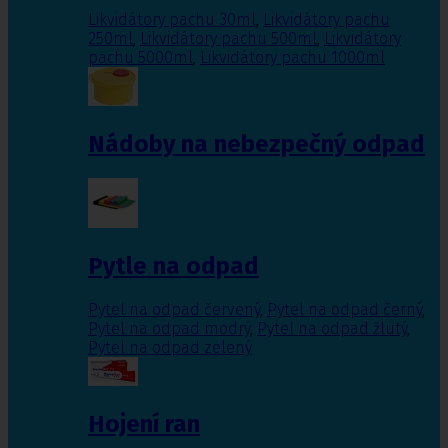
Likvidátory pachu 30ml
,
Likvidátory pachu
250ml
,
Likvidátory pachu 500ml
,
Likvidátory
pachu 5000ml
,
Likvidátory pachu 1000ml
Nádoby na nebezpečný odpad
Pytle na odpad
Pytel na odpad červený
,
Pytel na odpad černý
,
Pytel na odpad modrý
,
Pytel na odpad žlutý
,
Pytel na odpad zelený
Hojení ran