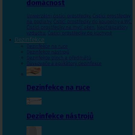
domácnost
Univerzální čistící prostředky
,
Čistící prostředky
na podlahy
,
Čisticí prostředky do koupelny a WC
,
Čistící prostředky na mytí oken
,
Neutralizátory
vzduchu
,
Čistící prostředky do kuchyně
Dezinfekce
Dezinfekce na ruce
Dezinfekce nástrojů
Dezinfekce ploch a předmětů
Dávkovače a aplikátory dezinfekce
Dezinfekce na ruce
Dezinfekce nástrojů