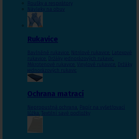
Roušky a respirátory
Návleky na obuv
Rukavice
Bavlněné rukavice
,
Nitrilové rukavice
,
Latexové
rukavice
,
Držáky jednorázových rukavic
,
Mikrotenové rukavice
,
Vinylové rukavice
,
Držáky
jednorázových rukavic
Ochrana matrací
Nepropustná ochrana
,
Papír na vyšetřovací
lůžka
,
Textilní savé podložky