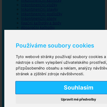
Inkontinenční kalhotky
Inkontinenční vložky
Inkontinenční plavky
Inkontinenční podložky
Inkontinenční pleny
Fixační kalhotky a body
Absorpční kalhotky
Péče o pánevní dno
Bylinky
Používáme soubory cookies
Tyto webové stránky používají soubory cookies a 
Inkontinenční kalhotky
nástroje s cílem vylepšení uživatelského prostředí
přizpůsobeného obsahu a reklam, analýzy návště
Plenkové kalhotky navlékací
,
Plenkové kalhotky
zalepovací
,
Inkontinenční kalhotky dámské
,
stránek a zjištění zdroje návštěvnosti.
Inkontinenční kalhotky pro muže
Souhlasím
Inkontinenční vložky
Upravit mé předvolby