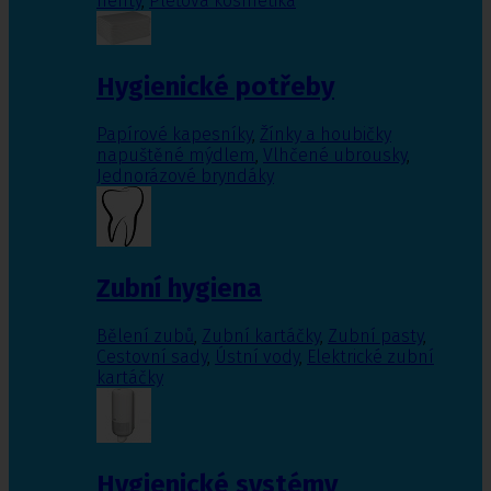
nehty
,
Pleťová kosmetika
Hygienické potřeby
Papírové kapesníky
,
Žínky a houbičky
napuštěné mýdlem
,
Vlhčené ubrousky
,
Jednorázové bryndáky
Zubní hygiena
Bělení zubů
,
Zubní kartáčky
,
Zubní pasty
,
Cestovní sady
,
Ústní vody
,
Elektrické zubní
kartáčky
Hygienické systémy