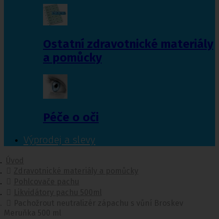
Ostatní zdravotnické materiály
a pomůcky
Péče o oči
Výprodej a slevy
Úvod
Zdravotnické materiály a pomůcky
Pohlcovače pachu
Likvidátory pachu 500ml
Pachožrout neutralizér zápachu s vůní Broskev
Meruňka 500 ml