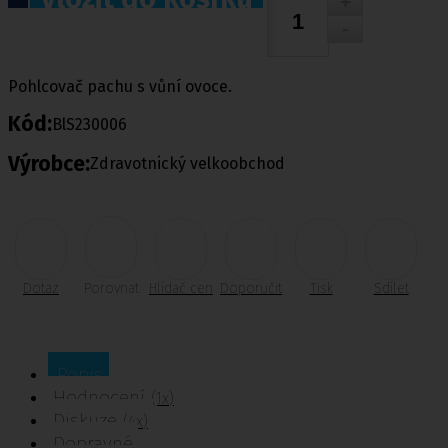
Pohlcovač pachu s vůní ovoce.
Kód:
BlS230006
Výrobce:
Zdravotnický velkoobchod
Dotaz
Porovnat
Hlídač cen
Doporučit
Tisk
Sdílet
Popis
Hodnocení
(1x)
Diskuze
(4x)
Dopravné