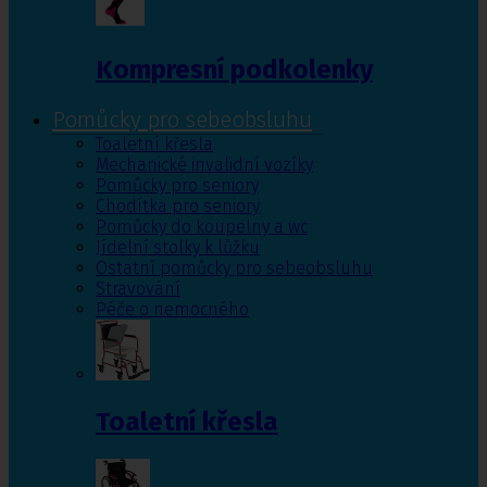
Kompresní podkolenky
Pomůcky pro sebeobsluhu
Toaletní křesla
Mechanické invalidní vozíky
Pomůcky pro seniory
Chodítka pro seniory
Pomůcky do koupelny a wc
Jídelní stolky k lůžku
Ostatní pomůcky pro sebeobsluhu
Stravování
Péče o nemocného
Toaletní křesla