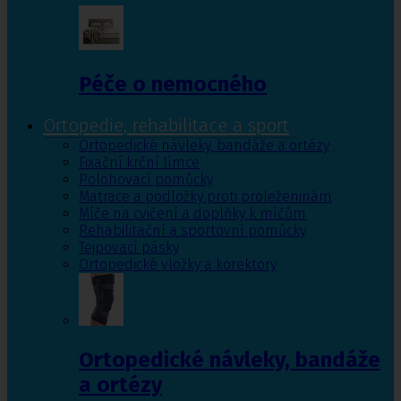
Péče o nemocného
Ortopedie, rehabilitace a sport
Ortopedické návleky, bandáže a ortézy
Fixační krční límce
Polohovací pomůcky
Matrace a podložky proti proleženinám
Míče na cvičení a doplňky k míčům
Rehabilitační a sportovní pomůcky
Tejpovací pásky
Ortopedické vložky a korektory
Ortopedické návleky, bandáže
a ortézy