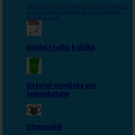
Sedačky do vany
,
Sedačky do sprchy
,
Madla do
koupelny a wc
,
Nástavce na wc pro invalidy
,
Stoličky k vaně
Jídelní stolky k lůžku
Ostatní pomůcky pro
sebeobsluhu
Stravování