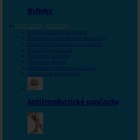
Bylinky
Punčochy, ponožky
Antitrombotické punčochy
Preventivní a podpůrné punčochy
Zdravotní kompresivní punčochy
Navlékače punčoch
Zdravotní ponožky
Stahovací prádlo
Doplňkový sortiment punčoch
Kompresní podkolenky
Antitrombotické punčochy