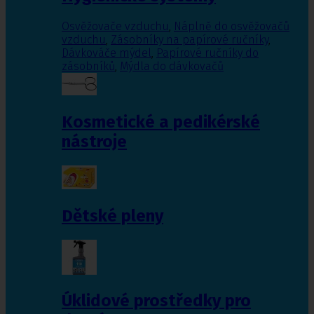
Osvěžovače vzduchu
,
Náplně do osvěžovačů
vzduchu
,
Zásobníky na papírové ručníky
,
Dávkováče mýdel
,
Papírové ručníky do
zásobníků
,
Mýdla do dávkovačů
Kosmetické a pedikérské
nástroje
Dětské pleny
Úklidové prostředky pro