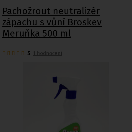
Pachožrout neutralizér
zápachu s vůní Broskev
Meruňka 500 ml
5
1 hodnocení