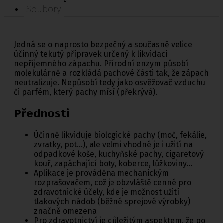
Soubory
Jedná se o naprosto bezpečný a současně velice
účinný tekutý přípravek určený k likvidaci
nepříjemného zápachu. Přírodní enzym působí
molekulárně a rozkládá pachové části tak, že zápach
neutralizuje. Nepůsobí tedy jako osvěžovač vzduchu
či parfém, který pachy mísí (překrývá).
Přednosti
Účinně likviduje biologické pachy (moč, fekálie,
zvratky, pot…), ale velmi vhodné je i užití na
odpadkové koše, kuchyňské pachy, cigaretový
kouř, zapáchající boty, koberce, lůžkoviny…
Aplikace je prováděna mechanickým
rozprašovačem, což je obzvláště cenné pro
zdravotnické účely, kde je možnost užití
tlakových nádob (běžné sprejové výrobky)
značně omezena
Pro zdravotnictví je důležitým aspektem, že po