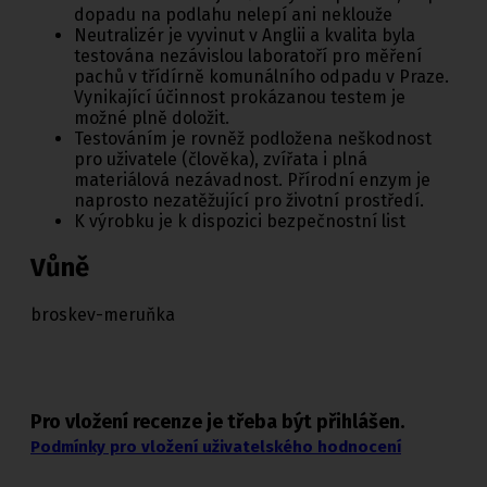
dopadu na podlahu nelepí ani neklouže
Neutralizér je vyvinut v Anglii a kvalita byla
testována nezávislou laboratoří pro měření
pachů v třídírně komunálního odpadu v Praze.
Vynikající účinnost prokázanou testem je
možné plně doložit.
Testováním je rovněž podložena neškodnost
pro uživatele (člověka), zvířata i plná
materiálová nezávadnost. Přírodní enzym je
naprosto nezatěžující pro životní prostředí.
K výrobku je k dispozici bezpečnostní list
Vůně
broskev-meruňka
Pro vložení recenze je třeba být přihlášen.
Podmínky pro vložení uživatelského hodnocení