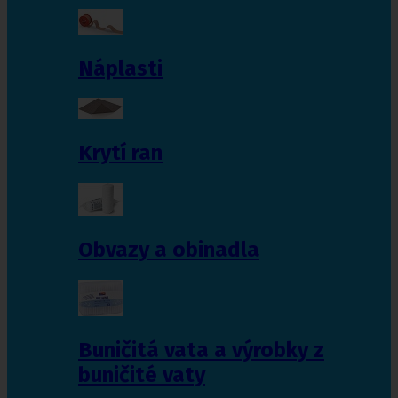
Náplasti
Krytí ran
Obvazy a obinadla
Buničitá vata a výrobky z
buničité vaty