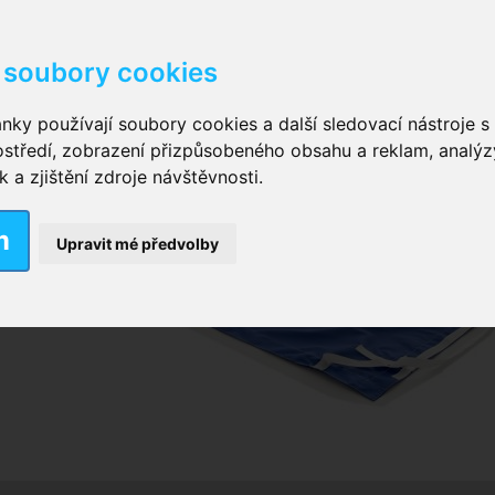
soubory cookies
kové kalhotky zalepovací
,
Inkontinenční kalhotky dámsk
nky používají soubory cookies a další sledovací nástroje s 
ostředí, zobrazení přizpůsobeného obsahu a reklam, analýz
ční vložky pro muže
a zjištění zdroje návštěvnosti.
m
nkontinenční plavky
,
Dámské inkontinenční plavky
,
Dívčí
Upravit mé předvolby
ek
,
Inkontinenční podložky se záložkami
,
Inkontinenční po