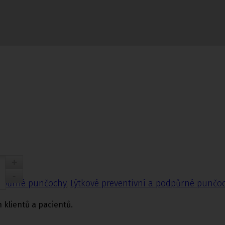
nčochy
odpůrné punčochy
,
Lýtkové preventivní a podpůrné punčo
 klientů a pacientů.