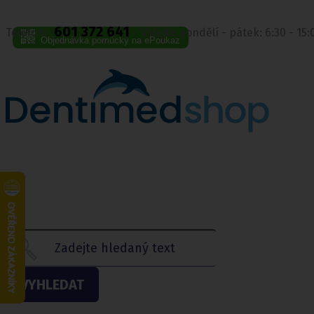
601 372 641
Telefon:
Volejte pondělí - pátek: 6:30 - 15
Objednávka pomůcky na ePoukaz
VYHLEDAT