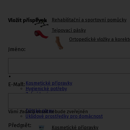
Vložit příspěvek
Rehabilitační a sportovní pomůcky
Tejpovací pásky
Ortopedické vložky a korekt
Jméno:
Kosmetika a
hygiena, Dětské
pleny
Kosmetické přípravky
E-Mail:
Hygienické potřeby
Zubní hygiena
Hygienické systémy
Kosmetické a pedikérské nástroje
Dětské pleny
Vámi zadaný email nebude zveřejněn
Úklidové prostředky pro domácnost
Předmět:
Kosmetické přípravky