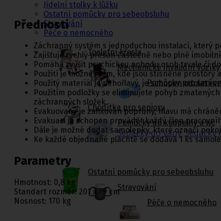
Jídelní stolky k lůžku
Ostatní pomůcky pro sebeobsluhu
Přednosti
Stravování
Péče o nemocného
Záchranný systém s jednoduchou instalací, který p
Toaletní křesla
Zajišťuje rychlý přesun částečně nebo plně imobilní
Pomáhá zvýšit psychickou pohodu osob trvale či d
Mechanické invalidní vozíky
Použití je možné i tam, kde jsou stísněné prostory
Pomůcky pro senior
Použitý materiál je nehořlavý, je schopen odolat i 
Použitím podložky se eliminujete pohyb zmatených o
záchranných složek.
Chodítka pro seniory
Evakuovaný je zafixován popruhy, hlavu má chráněn
Evakuaci je schopen provádět každý člen pracovního
Pomůcky do koupelny a wc
Dále je možné dodat samolepky, které označí poko
Sedačky do vany
,
Sedačky 
Ke každé objednané plachtě se dodává 1 ks samolep
Parametry
Ostatní pomůcky pro sebeobsluhu
Hmotnost: 0,8 kg
Stravování
Standart rozměr: 201 x 79 cm
Nosnost: 170 kg
Péče o nemocného