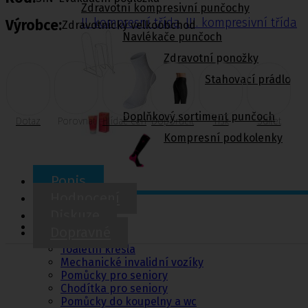
Zdravotní kompresivní punčochy
II. kompresní třída
,
III. kompresivní třída
Výrobce:
Zdravotnický velkoobchod
Navlékače punčoch
Zdravotní ponožky
Stahovací prádlo
Doplňkový sortiment punčoch
Dotaz
Porovnat
Hlídač cen
Doporučit
Tisk
Sdílet
Kompresní podkolenky
Popis
Hodnocení
Pomůcky pro
Diskuze
sebeobsluhu
Dopravné
Toaletní křesla
Mechanické invalidní vozíky
Pomůcky pro seniory
Chodítka pro seniory
Pomůcky do koupelny a wc