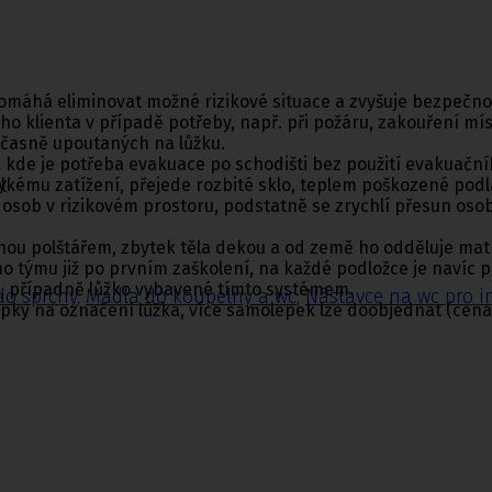
omáhá eliminovat možné rizikové situace a zvyšuje bezpečnos
ho klienta v případě potřeby, např. při požáru, zakouření mís
očasně upoutaných na lůžku.
 a kde je potřeba evakuace po schodišti bez použití evakuační
y
velkému zatížení, přejede rozbité sklo, teplem poškozené podl
sob v rizikovém prostoru, podstatně se zrychlí přesun osob
ou polštářem, zbytek těla dekou a od země ho odděluje matr
 týmu již po prvním zaškolení, na každé podložce je navíc p
j, případně lůžko vybavené tímto systémem.
do sprchy
,
Madla do koupelny a wc
,
Nástavce na wc pro i
ky na označení lůžka, více samolepek lze doobjednat (cena 