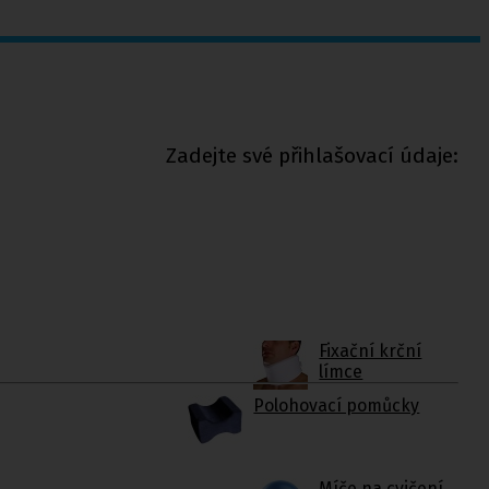
Zadejte své přihlašovací údaje:
Fixační krční
límce
Polohovací pomůcky
Míče na cvičení