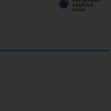
a doplňky k
míčům