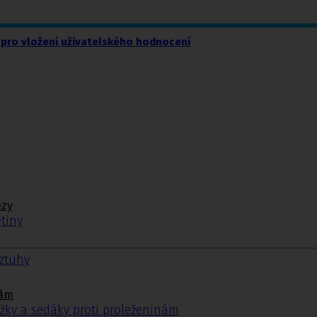
pro vložení uživatelského hodnocení
ézy
tiny
ýztuhy
.
nám
žky a sedáky proti proleženinám