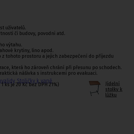
t uživatelů.
tnosti či budovy, povodni atd.
ho výtahu.
ahové krytiny, lino apod.
 z tohoto prostoru a jejich zabezpečení do příjezdu
ace, která ho zároveň chrání při přesunu po schodech.
raktická nášivka s instrukcemi pro evakuaci.
nvalidy
,
Stoličky k vaně
Jídelní
1 ks je 20 Kč bez DPH 21%)
stolky k
lůžku