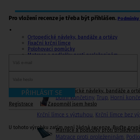
Ortopedie,
Pro vložení recenze je třeba být přihlášen.
Podmínky 
rehabilitace a
sport
Ortopedické návleky, bandáže a ortézy
Fixační krční límce
Polohovací pomůcky
Matrace a podložky proti proleženinám
Míče na cvičení a doplňky k míčům
Rehabilitační a sportovní pomůcky
Tejpovací pásky
Ortopedické vložky a korektory
Ortopedické návleky, bandáže a ort
PŘIHLÁSIT SE
Dolní končetiny
,
Trup
,
Horní konče
Registrace
|
Zapomněl jsem heslo
Krční límce s výztuhou
,
Krční límce bez v
U tohoto výrobku zatím není žádná recenze. Buďte první
Matrace a podložky proti proleženi
Matrace proti proleženinám
,
Podlo