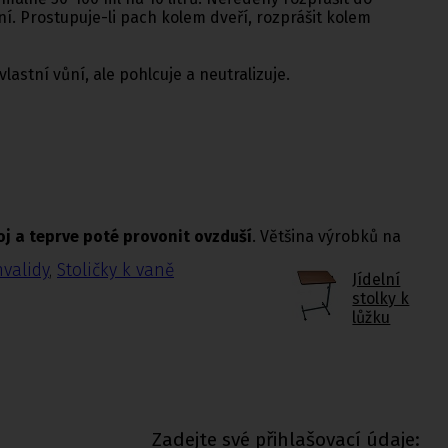
í. Prostupuje-li pach kolem dveří, rozprášit kolem
astní vůní, ale pohlcuje a neutralizuje.
oj a teprve poté provonit ovzduší
. Většina výrobků na
nvalidy
,
Stoličky k vaně
Jídelní
stolky k
lůžku
Zadejte své přihlašovací údaje: