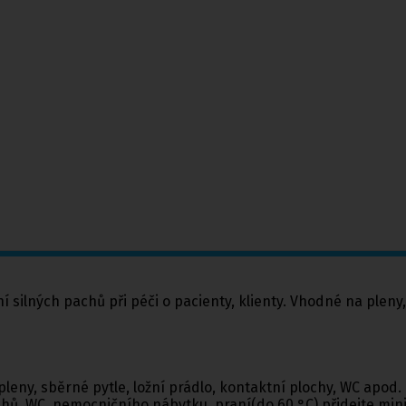
í silných pachů při péči o pacienty, klienty. Vhodné na pleny
 pleny, sběrné pytle, ložní prádlo, kontaktní plochy, WC apod
ů, WC, nemocničního nábytku, praní(do 60 °C) přidejte minim