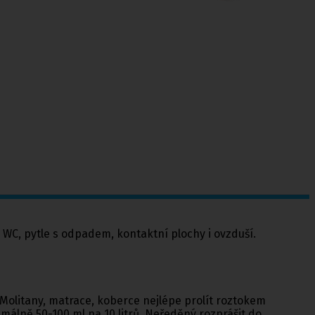
, WC, pytle s odpadem, kontaktní plochy i ovzduší.
. Molitany, matrace, koberce nejlépe prolít roztokem
álně 50-100 ml na 10 litrů. Neředěný rozprášit do