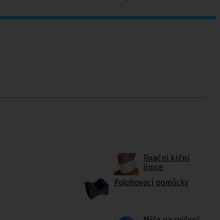
Fixační krční
límce
Polohovací pomůcky
Míče na cvičení