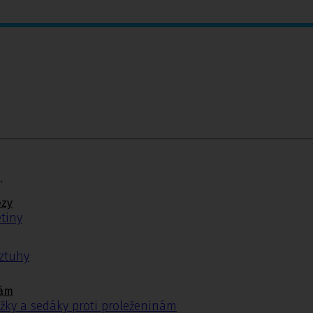
.
ézy
tiny
ýztuhy
nám
žky a sedáky proti proleženinám