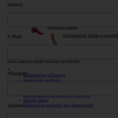
Jméno:
Rehabilitační a sportovní pomůcky
Tejpovací pásky
Ortopedické vložky a korekt
E-Mail:
Kosmetika a
Vámi zadaný email nebude zveřejněn
hygiena, Dětské
pleny
Předmět:
Kosmetické přípravky
Hygienické potřeby
Zubní hygiena
Hygienické systémy
Kosmetické a pedikérské nástroje
Dětské pleny
Zpráva:
Úklidové prostředky pro domácnost
Kosmetické přípravky