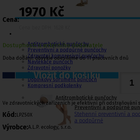
1970 Kč
Cena:
Punčochy,
Cena bez DPH: 1628 Kč
ponožky
Antitrombotické punčochy
Dostupnost: u externího dodavatele
Preventivní a podpůrné punčochy
Zdravotní kompresivní punčochy
Doba dodání: obvykle odesíláme do 11 pracovních dnů
Navlékače punčoch
Zdravotní ponožky
Vložit do košíku
Stahovací prádlo
Doplňkový sortiment punčoch
Kompresní podkolenky
Antitrombotické punčochy
Ve zdravotnických zařízeních je efektivní při odstraňování s
Preventivní a podpůrné pu
Kód:
Stehenní preventivní a p
LPZ50X
a podpůrné
Výrobce:
A.L.P. ecology, s.r.o.