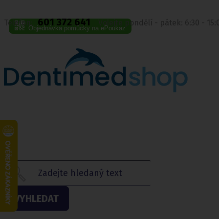
601 372 641
Telefon:
Volejte pondělí - pátek: 6:30 - 15
Objednávka pomůcky na ePoukaz
VYHLEDAT