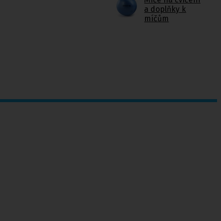
a doplňky k
míčům