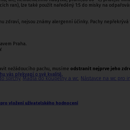
ích ran), lze také použít naředěný 1:5 do misky na odpařován
u zdraví, nejsou známy alergenní účinky. Pachy nepřekrývá vl
tavem Praha.
y
bavit nežádoucího pachu, musíme
odstranit nejprve jeho zdr
hu vás překvapí o své kvalitě.
do sprchy
,
Madla do koupelny a wc
,
Nástavce na wc pro i
pro vložení uživatelského hodnocení