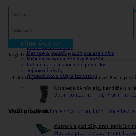
Ortopedie,
rehabilitace a
sport
Ortopedické návleky, bandáže a ortézy
Fixační krční límce
PŘIHLÁSIT SE
Polohovací pomůcky
Matrace a podložky proti proleženinám
Registrace
|
Zapomněl jsem heslo
Míče na cvičení a doplňky k míčům
Rehabilitační a sportovní pomůcky
Tejpovací pásky
Ortopedické vložky a korektory
U tohoto výrobku zatím není žádná recenze. Buďte první
Ortopedické návleky, bandáže a ort
Dolní končetiny
,
Trup
,
Horní konče
Vložit příspěvek
Krční límce s výztuhou
,
Krční límce bez v
Matrace a podložky proti proleženi
Matrace proti proleženinám
,
Podlo