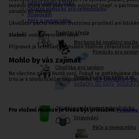
Jídelní stolky k lůžku
ovzduší shora dolů přes celou místnost (např. u páchnouc
Ostatní pomůcky pro sebeobsluhu
zárubní do omítky.
Stravování
Péče o nemocného
Likvidátor pachu neškodí životnímu prostředí ani lidském
Toaletní křesla
Složení
: voda, esenciální oleje.
Mechanické invalidní vozíky
Přípravek je testován a schválen Státním zdravotním ús
Pomůcky pro senior
Mohlo by vás zajímat
Chodítka pro seniory
Ne všechno nám v životě voní. Pokud se potřebujeme z
Pomůcky do koupelny a wc
trhu je k těmto účelům nepoužitelná.
ALP Likvidátory pac
Sedačky do vany
,
Sedačky 
Ostatní pomůcky pro sebeobsluhu
Pro vložení recenze je třeba být přihlášen.
Podmínky 
Stravování
Péče o nemocného