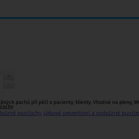
ilných pachů při péči o pacienty, klienty. Vhodné na pleny, W
nčochy
odpůrné punčochy
,
Lýtkové preventivní a podpůrné punčo