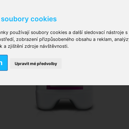
soubory cookies
kové kalhotky zalepovací
,
Inkontinenční kalhotky dámsk
nky používají soubory cookies a další sledovací nástroje s 
ostředí, zobrazení přizpůsobeného obsahu a reklam, analýz
ční vložky pro muže
a zjištění zdroje návštěvnosti.
m
nkontinenční plavky
,
Dámské inkontinenční plavky
,
Dívčí
Upravit mé předvolby
ek
,
Inkontinenční podložky se záložkami
,
Inkontinenční po