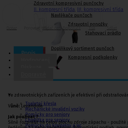
Zdravotní kompresivní punčochy
II. kompresní třída
,
III. kompresivní třída
Navlékače punčoch
Zdravotní ponožky
Dotaz
Porovnat
Hlídač cen
Doporučit
Tisk
Sdílet
Stahovací prádlo
Doplňkový sortiment punčoch
Popis
Kompresní podkolenky
Hodnocení
Diskuze
Dopravné
Pomůcky pro
sebeobsluhu
Ve zdravotnických zařízeních je efektivní při odstraňován
Toaletní křesla
V
ůně:
Levandule
Mechanické invalidní vozíky
Pomůcky pro seniory
Jak používat ?
Chodítka pro seniory
Silně rozprášit na celou plochu zdroje zápachu - použité
Pomůcky do koupelny a wc
ředěným 1:3 nebo neředěným. Pro vytírání podlah, povrch