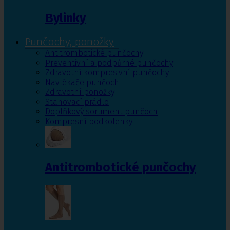
Bylinky
Punčochy, ponožky
Antitrombotické punčochy
Preventivní a podpůrné punčochy
Zdravotní kompresivní punčochy
Navlékače punčoch
Zdravotní ponožky
Stahovací prádlo
Doplňkový sortiment punčoch
Kompresní podkolenky
Antitrombotické punčochy