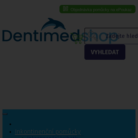
Objednávka pomůcky na ePoukaz
Menu eshopu
VYHLEDAT
Inkontinenční pomůcky