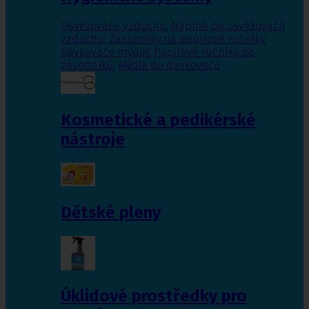
Osvěžovače vzduchu
,
Náplně do osvěžovačů
vzduchu
,
Zásobníky na papírové ručníky
,
Dávkováče mýdel
,
Papírové ručníky do
zásobníků
,
Mýdla do dávkovačů
Kosmetické a pedikérské
nástroje
Dětské pleny
Úklidové prostředky pro