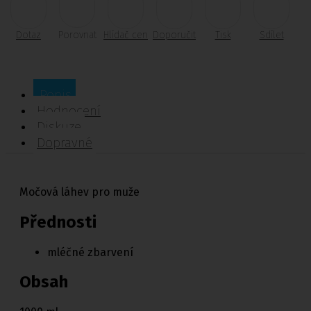
Dotaz
Porovnat
Hlídač cen
Doporučit
Tisk
Sdílet
Popis
Hodnocení
Diskuze
Dopravné
Močová láhev pro muže
Přednosti
mléčné zbarvení
Obsah