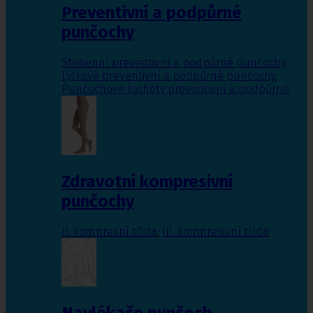
Preventivní a podpůrné
punčochy
Stehenní preventivní a podpůrné punčochy
,
Lýtkové preventivní a podpůrné punčochy
,
Punčochové kalhoty preventivní a podpůrné
Zdravotní kompresivní
punčochy
II. kompresní třída
,
III. kompresivní třída
Navlékače punčoch