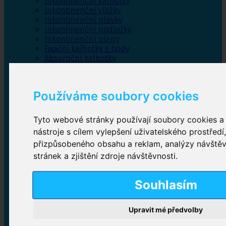
Inkontinenční kalhotky
Inkontinenční vložky
Inkontinenční plavky
Inkontinenční podložky
Inkontinenční pleny
Fixační kalhotky a body
Absorpční kalhotky
Péče o pánevní dno
Bylinky
Používáme soubory cookies
Tyto webové stránky používají soubory cookies a 
Inkontinenční kalhotky
nástroje s cílem vylepšení uživatelského prostředí
přizpůsobeného obsahu a reklam, analýzy návště
Plenkové kalhotky navlékací
,
Plenkové kalhotky
zalepovací
,
Inkontinenční kalhotky dámské
,
stránek a zjištění zdroje návštěvnosti.
Inkontinenční kalhotky pro muže
Souhlasím
Inkontinenční vložky
Upravit mé předvolby