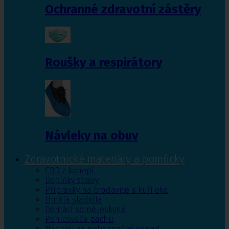
Ochranné zdravotní zástěry
Roušky a respirátory
Návleky na obuv
Zdravotnické materiály a pomůcky
CBD z konopí
Doplňky stravy
Přípravky na bradavice a kuří oka
Umělá sladidla
Domácí solné jeskyně
Pohlcovače pachu
Nádoby na nebezpečný odpad