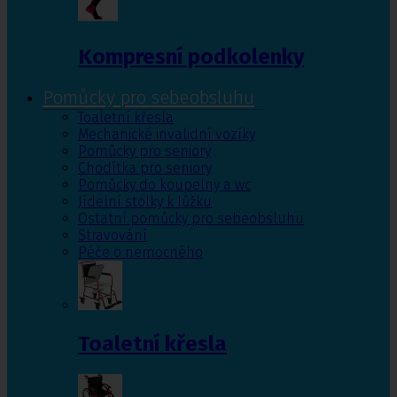
Kompresní podkolenky
Pomůcky pro sebeobsluhu
Toaletní křesla
Mechanické invalidní vozíky
Pomůcky pro seniory
Chodítka pro seniory
Pomůcky do koupelny a wc
Jídelní stolky k lůžku
Ostatní pomůcky pro sebeobsluhu
Stravování
Péče o nemocného
Toaletní křesla