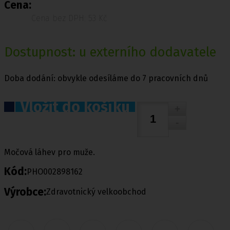
Cena:
Cena bez DPH: 53 Kč
Dostupnost: u externího dodavatele
Doba dodání: obvykle odesíláme do 7 pracovních dnů
Vložit do košíku
Močová láhev pro muže.
Kód:
PHO002898162
Výrobce:
Zdravotnický velkoobchod