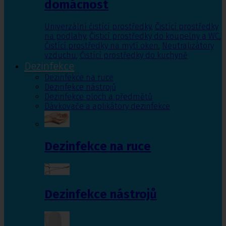
domácnost
Univerzální čistící prostředky
,
Čistící prostředky
na podlahy
,
Čisticí prostředky do koupelny a WC
,
Čistící prostředky na mytí oken
,
Neutralizátory
vzduchu
,
Čistící prostředky do kuchyně
Dezinfekce
Dezinfekce na ruce
Dezinfekce nástrojů
Dezinfekce ploch a předmětů
Dávkovače a aplikátory dezinfekce
Dezinfekce na ruce
Dezinfekce nástrojů