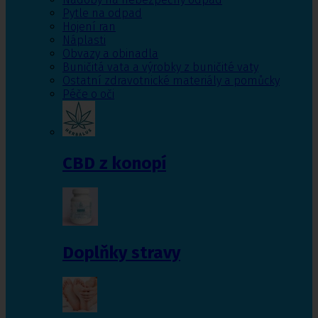
Pytle na odpad
Hojení ran
Náplasti
Obvazy a obinadla
Buničitá vata a výrobky z buničité vaty
Ostatní zdravotnické materiály a pomůcky
Péče o oči
CBD z konopí
Doplňky stravy