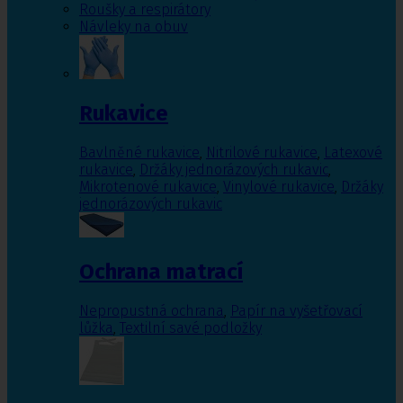
Roušky a respirátory
Návleky na obuv
Rukavice
Bavlněné rukavice
,
Nitrilové rukavice
,
Latexové
rukavice
,
Držáky jednorázových rukavic
,
Mikrotenové rukavice
,
Vinylové rukavice
,
Držáky
jednorázových rukavic
Ochrana matrací
Nepropustná ochrana
,
Papír na vyšetřovací
lůžka
,
Textilní savé podložky