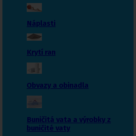
Náplasti
Krytí ran
Obvazy a obinadla
Buničitá vata a výrobky z
buničité vaty