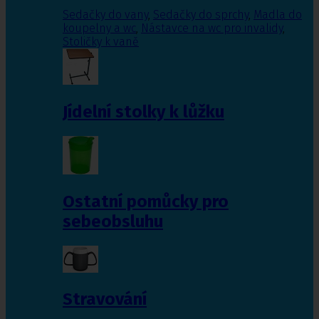
Sedačky do vany
,
Sedačky do sprchy
,
Madla do
koupelny a wc
,
Nástavce na wc pro invalidy
,
Stoličky k vaně
Jídelní stolky k lůžku
Ostatní pomůcky pro
sebeobsluhu
Stravování