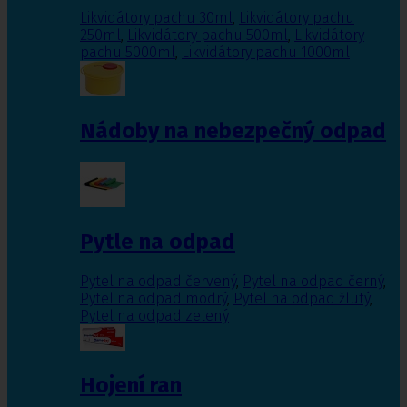
Likvidátory pachu 30ml
,
Likvidátory pachu
250ml
,
Likvidátory pachu 500ml
,
Likvidátory
pachu 5000ml
,
Likvidátory pachu 1000ml
Nádoby na nebezpečný odpad
Pytle na odpad
Pytel na odpad červený
,
Pytel na odpad černý
,
Pytel na odpad modrý
,
Pytel na odpad žlutý
,
Pytel na odpad zelený
Hojení ran