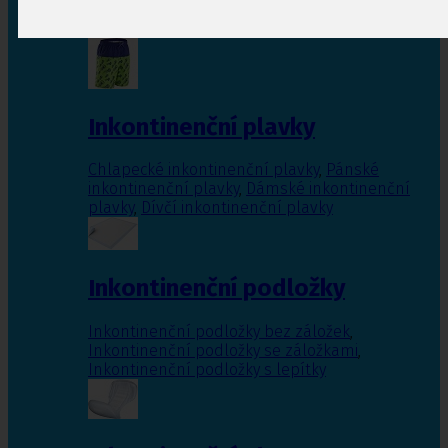
Inkontinenční vložky pro ženy
,
Inkontinenční
vložky pro muže
Inkontinenční plavky
Chlapecké inkontinenční plavky
,
Pánské
inkontinenční plavky
,
Dámské inkontinenční
plavky
,
Dívčí inkontinenční plavky
Inkontinenční podložky
Inkontinenční podložky bez záložek
,
Inkontinenční podložky se záložkami
,
Inkontinenční podložky s lepítky