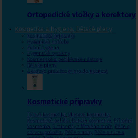
Ortopedické vložky a korektory
Kosmetika a hygiena, Dětské pleny
Kosmetické přípravky
Hygienické potřeby
Zubní hygiena
Hygienické systémy
Kosmetické a pedikérské nástroje
Dětské pleny
Úklidové prostředky pro domácnost
Kosmetické přípravky
Tělová kosmetika
,
Vlasová kosmetika
,
Kosmetické balíčky
,
Dětská kosmetika
,
Přírodní
kosmetika
,
S minerály z Mrtvého moře
,
Péče o
citlivou pokožku
,
Péče o nohy
,
Péče o ruce a