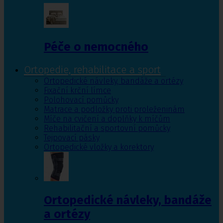
Péče o nemocného
Ortopedie, rehabilitace a sport
Ortopedické návleky, bandáže a ortézy
Fixační krční límce
Polohovací pomůcky
Matrace a podložky proti proleženinám
Míče na cvičení a doplňky k míčům
Rehabilitační a sportovní pomůcky
Tejpovací pásky
Ortopedické vložky a korektory
Ortopedické návleky, bandáže
a ortézy