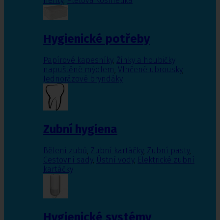
nehty
,
Pleťová kosmetika
Hygienické potřeby
Papírové kapesníky
,
Žínky a houbičky
napuštěné mýdlem
,
Vlhčené ubrousky
,
Jednorázové bryndáky
Zubní hygiena
Bělení zubů
,
Zubní kartáčky
,
Zubní pasty
,
Cestovní sady
,
Ústní vody
,
Elektrické zubní
kartáčky
Hygienické systémy