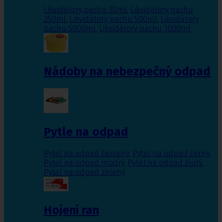
Likvidátory pachu 30ml
,
Likvidátory pachu
250ml
,
Likvidátory pachu 500ml
,
Likvidátory
pachu 5000ml
,
Likvidátory pachu 1000ml
Nádoby na nebezpečný odpad
Pytle na odpad
Pytel na odpad červený
,
Pytel na odpad černý
,
Pytel na odpad modrý
,
Pytel na odpad žlutý
,
Pytel na odpad zelený
Hojení ran