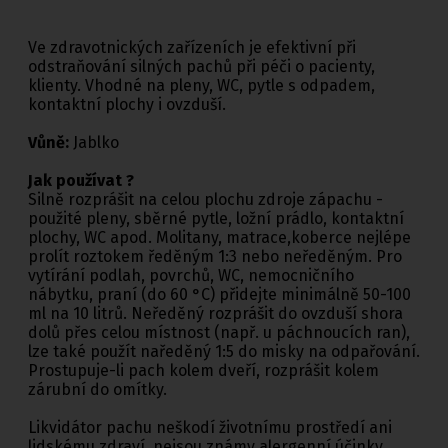
Ve zdravotnických zařízeních je efektivní při
odstraňování silných pachů při péči o pacienty,
klienty. Vhodné na pleny, WC, pytle s odpadem,
kontaktní plochy i ovzduší.
Vůně:
Jablko
Jak používat ?
Silně rozprášit na celou plochu zdroje zápachu -
použité pleny, sběrné pytle, ložní prádlo, kontaktní
plochy, WC apod. Molitany, matrace,koberce nejlépe
prolít roztokem ředěným 1:3 nebo neředěným. Pro
vytírání podlah, povrchů, WC, nemocničního
nábytku, praní (do 60 °C) přidejte minimálně 50-100
ml na 10 litrů. Neředěný rozprášit do ovzduší shora
dolů přes celou místnost (např. u páchnoucích ran),
lze také použít naředěný 1:5 do misky na odpařování.
Prostupuje-li pach kolem dveří, rozprášit kolem
zárubní do omítky.
Likvidátor pachu neškodí životnímu prostředí ani
lidskému zdraví, nejsou známy alergenní účinky.