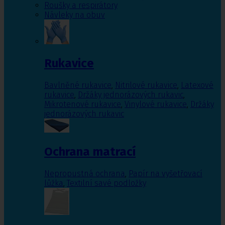
Roušky a respirátory
Návleky na obuv
Rukavice
Bavlněné rukavice
,
Nitrilové rukavice
,
Latexové
rukavice
,
Držáky jednorázových rukavic
,
Mikrotenové rukavice
,
Vinylové rukavice
,
Držáky
jednorázových rukavic
Ochrana matrací
Nepropustná ochrana
,
Papír na vyšetřovací
lůžka
,
Textilní savé podložky