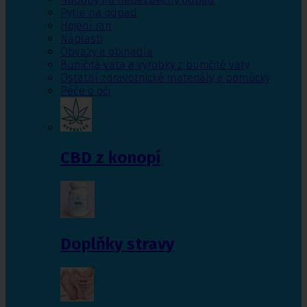
Pytle na odpad
Hojení ran
Náplasti
Obvazy a obinadla
Buničitá vata a výrobky z buničité vaty
Ostatní zdravotnické materiály a pomůcky
Péče o oči
CBD z konopí
Doplňky stravy