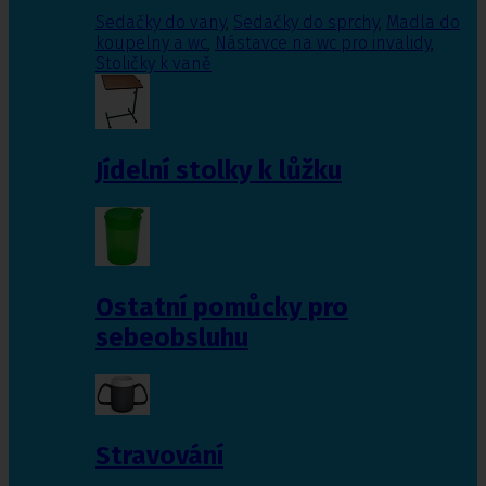
Sedačky do vany
,
Sedačky do sprchy
,
Madla do
koupelny a wc
,
Nástavce na wc pro invalidy
,
Stoličky k vaně
Jídelní stolky k lůžku
Ostatní pomůcky pro
sebeobsluhu
Stravování