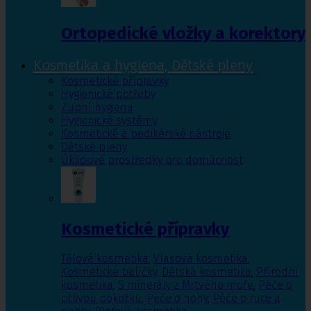
Ortopedické vložky a korektory
Kosmetika a hygiena, Dětské pleny
Kosmetické přípravky
Hygienické potřeby
Zubní hygiena
Hygienické systémy
Kosmetické a pedikérské nástroje
Dětské pleny
Úklidové prostředky pro domácnost
Kosmetické přípravky
Tělová kosmetika
,
Vlasová kosmetika
,
Kosmetické balíčky
,
Dětská kosmetika
,
Přírodní
kosmetika
,
S minerály z Mrtvého moře
,
Péče o
citlivou pokožku
,
Péče o nohy
,
Péče o ruce a