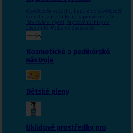
Osvěžovače vzduchu
,
Náplně do osvěžovačů
vzduchu
,
Zásobníky na papírové ručníky
,
Dávkováče mýdel
,
Papírové ručníky do
zásobníků
,
Mýdla do dávkovačů
Kosmetické a pedikérské
nástroje
Dětské pleny
Úklidové prostředky pro