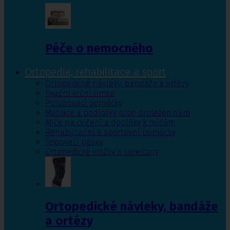
Péče o nemocného
Ortopedie, rehabilitace a sport
Ortopedické návleky, bandáže a ortézy
Fixační krční límce
Polohovací pomůcky
Matrace a podložky proti proleženinám
Míče na cvičení a doplňky k míčům
Rehabilitační a sportovní pomůcky
Tejpovací pásky
Ortopedické vložky a korektory
Ortopedické návleky, bandáže
a ortézy