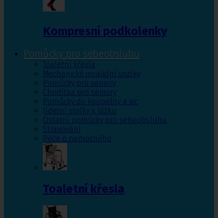
Kompresní podkolenky
Pomůcky pro sebeobsluhu
Toaletní křesla
Mechanické invalidní vozíky
Pomůcky pro seniory
Chodítka pro seniory
Pomůcky do koupelny a wc
Jídelní stolky k lůžku
Ostatní pomůcky pro sebeobsluhu
Stravování
Péče o nemocného
Toaletní křesla