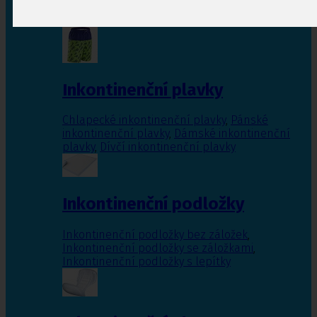
Inkontinenční vložky pro ženy
,
Inkontinenční
vložky pro muže
Inkontinenční plavky
Chlapecké inkontinenční plavky
,
Pánské
inkontinenční plavky
,
Dámské inkontinenční
plavky
,
Dívčí inkontinenční plavky
Inkontinenční podložky
Inkontinenční podložky bez záložek
,
Inkontinenční podložky se záložkami
,
Inkontinenční podložky s lepítky