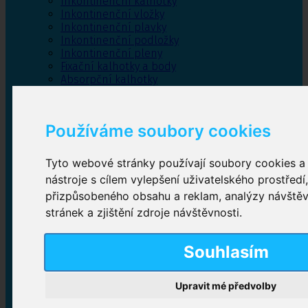
Inkontinenční kalhotky
Inkontinenční vložky
Inkontinenční plavky
Inkontinenční podložky
Inkontinenční pleny
Fixační kalhotky a body
Absorpční kalhotky
Péče o pánevní dno
Bylinky
Používáme soubory cookies
Tyto webové stránky používají soubory cookies a 
Inkontinenční kalhotky
nástroje s cílem vylepšení uživatelského prostředí
přizpůsobeného obsahu a reklam, analýzy návště
Plenkové kalhotky navlékací
,
Plenkové kalhotky
zalepovací
,
Inkontinenční kalhotky dámské
,
stránek a zjištění zdroje návštěvnosti.
Inkontinenční kalhotky pro muže
Souhlasím
Inkontinenční vložky
Upravit mé předvolby