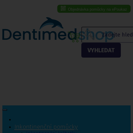
Objednávka pomůcky na ePoukaz
Menu eshopu
VYHLEDAT
Inkontinenční pomůcky