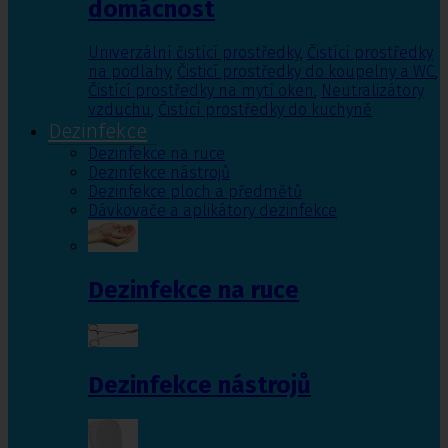
domácnost
Univerzální čistící prostředky
,
Čistící prostředky
na podlahy
,
Čisticí prostředky do koupelny a WC
,
Čistící prostředky na mytí oken
,
Neutralizátory
vzduchu
,
Čistící prostředky do kuchyně
Dezinfekce
Dezinfekce na ruce
Dezinfekce nástrojů
Dezinfekce ploch a předmětů
Dávkovače a aplikátory dezinfekce
Dezinfekce na ruce
Dezinfekce nástrojů