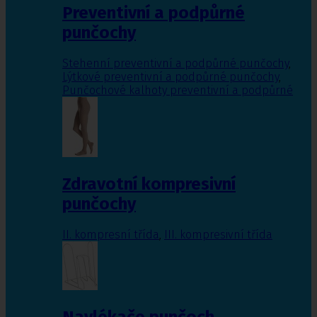
Preventivní a podpůrné
punčochy
Stehenní preventivní a podpůrné punčochy
,
Lýtkové preventivní a podpůrné punčochy
,
Punčochové kalhoty preventivní a podpůrné
Zdravotní kompresivní
punčochy
II. kompresní třída
,
III. kompresivní třída
Navlékače punčoch