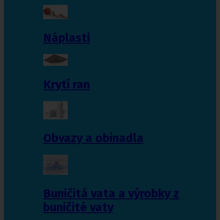
Náplasti
Krytí ran
Obvazy a obinadla
Buničitá vata a výrobky z
buničité vaty