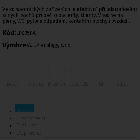
Ve zdravotnických zařízeních je efektivní při odstraňování
silných pachů při péči o pacienty, klienty. Vhodné na
pleny, WC, pytle s odpadem, kontaktní plochy i ovzduší.
Kód:
LPZ05RA
Výrobce:
A.L.P. ecology, s.r.o.
Dotaz
Porovnat
Hlídač cen
Doporučit
Tisk
Sdílet
Popis
Hodnocení
Diskuze
Dopravné