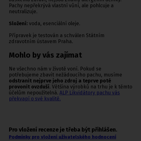
Pachy nepřekrývá vlastní vůní, ale pohlcuje a
neutralizuje.
Složení:
voda, esenciální oleje.
Přípravek je testován a schválen Státním
zdravotním ústavem Praha.
Mohlo by vás zajímat
Ne všechno nám v životě voní. Pokud se
potřebujeme zbavit nežádoucího pachu, musíme
odstranit nejprve jeho zdroj a teprve poté
provonit ovzduší
. Většina výrobků na trhu je k těmto
účelům nepoužitelná.
ALP Likvidátory pachu vás
překvapí o své kvalitě.
Pro vložení recenze je třeba být přihlášen.
Podmínky pro vložení uživatelského hodnocení