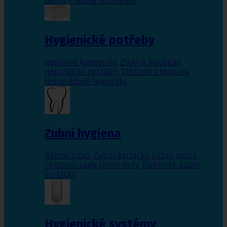
nehty
,
Pleťová kosmetika
Hygienické potřeby
Papírové kapesníky
,
Žínky a houbičky
napuštěné mýdlem
,
Vlhčené ubrousky
,
Jednorázové bryndáky
Zubní hygiena
Bělení zubů
,
Zubní kartáčky
,
Zubní pasty
,
Cestovní sady
,
Ústní vody
,
Elektrické zubní
kartáčky
Hygienické systémy