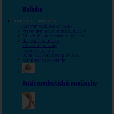
Bylinky
Punčochy, ponožky
Antitrombotické punčochy
Preventivní a podpůrné punčochy
Zdravotní kompresivní punčochy
Navlékače punčoch
Zdravotní ponožky
Stahovací prádlo
Doplňkový sortiment punčoch
Kompresní podkolenky
Antitrombotické punčochy