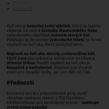
Diskuze
Dopravné
Kuří oko je
bolestivý kožní výběžek
, který se typicky
objevuje na noze
v důsledku dlouhodobého tlaku
,
způsobeného například
nošením těsných bot
.
Potěšující je, že existuje
jednoduché řešení
ve formě
náplastí na kuří oka, které poskytují úlevu.
Náplasti na kuří oka, mozoly, zrohovatělou kůži
FOOT Care
jsou vybaveny ochranným terčíkem
s
účinnou látkou
. Použití náplasti na kuří oko je
bezpečné a bezbolestné
. Náplasti jsou vhodné
nejen pro dospělé osoby, ale i pro děti od 3 let.
Přednosti
Ochranný terčík z polyuretanové pěny uvnitř
obsahuje voskovou matrici s TCA (kyselinou
trichloroctovou) pro keratolycký proces -
změkčuje
vrchní vrstvu pokožky