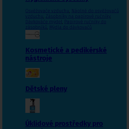
Osvěžovače vzduchu
,
Náplně do osvěžovačů
vzduchu
,
Zásobníky na papírové ručníky
,
Dávkováče mýdel
,
Papírové ručníky do
zásobníků
,
Mýdla do dávkovačů
Kosmetické a pedikérské
nástroje
Dětské pleny
Úklidové prostředky pro