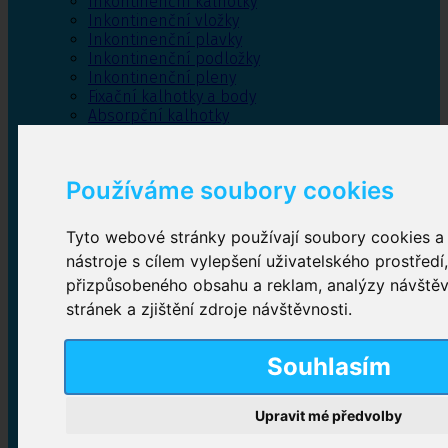
Inkontinenční kalhotky
Inkontinenční vložky
Inkontinenční plavky
Inkontinenční podložky
Inkontinenční pleny
Fixační kalhotky a body
Absorpční kalhotky
Péče o pánevní dno
Bylinky
Používáme soubory cookies
Tyto webové stránky používají soubory cookies a 
Inkontinenční kalhotky
nástroje s cílem vylepšení uživatelského prostředí
přizpůsobeného obsahu a reklam, analýzy návště
Plenkové kalhotky navlékací
,
Plenkové kalhotky
zalepovací
,
Inkontinenční kalhotky dámské
,
stránek a zjištění zdroje návštěvnosti.
Inkontinenční kalhotky pro muže
Souhlasím
Inkontinenční vložky
Upravit mé předvolby