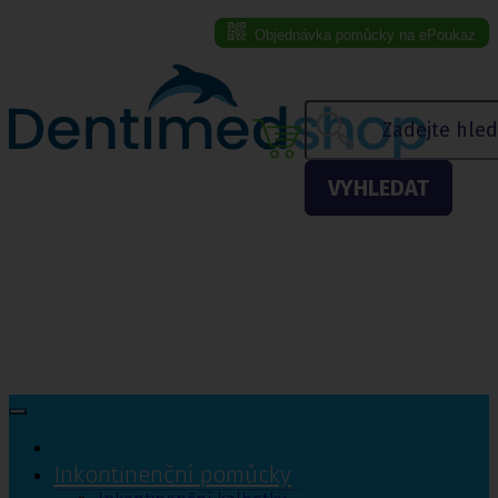
Objednávka pomůcky na ePoukaz
Menu eshopu
VYHLEDAT
Inkontinenční pomůcky