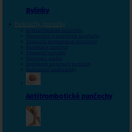
Bylinky
Punčochy, ponožky
Antitrombotické punčochy
Preventivní a podpůrné punčochy
Zdravotní kompresivní punčochy
Navlékače punčoch
Zdravotní ponožky
Stahovací prádlo
Doplňkový sortiment punčoch
Kompresní podkolenky
Antitrombotické punčochy