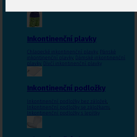
Inkontinenční vložky pro ženy
,
Inkontinenční
vložky pro muže
Inkontinenční plavky
Chlapecké inkontinenční plavky
,
Pánské
inkontinenční plavky
,
Dámské inkontinenční
plavky
,
Dívčí inkontinenční plavky
Inkontinenční podložky
Inkontinenční podložky bez záložek
,
Inkontinenční podložky se záložkami
,
Inkontinenční podložky s lepítky