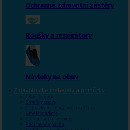
Ochranné zdravotní zástěry
Roušky a respirátory
Návleky na obuv
Zdravotnické materiály a pomůcky
CBD z konopí
Doplňky stravy
Přípravky na bradavice a kuří oka
Umělá sladidla
Domácí solné jeskyně
Pohlcovače pachu
Nádoby na nebezpečný odpad