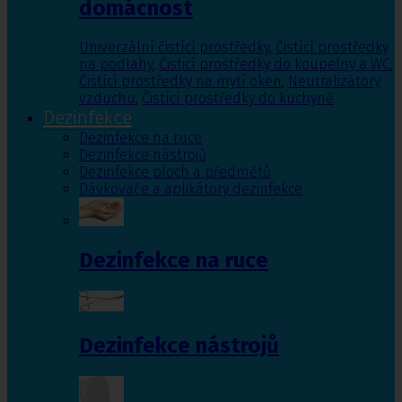
domácnost
Univerzální čistící prostředky
,
Čistící prostředky
na podlahy
,
Čisticí prostředky do koupelny a WC
,
Čistící prostředky na mytí oken
,
Neutralizátory
vzduchu
,
Čistící prostředky do kuchyně
Dezinfekce
Dezinfekce na ruce
Dezinfekce nástrojů
Dezinfekce ploch a předmětů
Dávkovače a aplikátory dezinfekce
Dezinfekce na ruce
Dezinfekce nástrojů