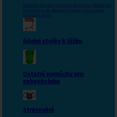
Sedačky do vany
,
Sedačky do sprchy
,
Madla do
koupelny a wc
,
Nástavce na wc pro invalidy
,
Stoličky k vaně
Jídelní stolky k lůžku
Ostatní pomůcky pro
sebeobsluhu
Stravování