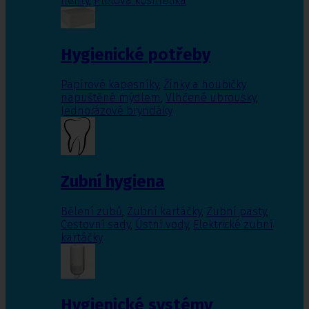
nehty
,
Pleťová kosmetika
Hygienické potřeby
Papírové kapesníky
,
Žínky a houbičky
napuštěné mýdlem
,
Vlhčené ubrousky
,
Jednorázové bryndáky
Zubní hygiena
Bělení zubů
,
Zubní kartáčky
,
Zubní pasty
,
Cestovní sady
,
Ústní vody
,
Elektrické zubní
kartáčky
Hygienické systémy