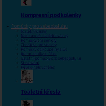
Kompresní podkolenky
Pomůcky pro sebeobsluhu
Toaletní křesla
Mechanické invalidní vozíky
Pomůcky pro seniory
Chodítka pro seniory
Pomůcky do koupelny a wc
Jídelní stolky k lůžku
Ostatní pomůcky pro sebeobsluhu
Stravování
Péče o nemocného
Toaletní křesla