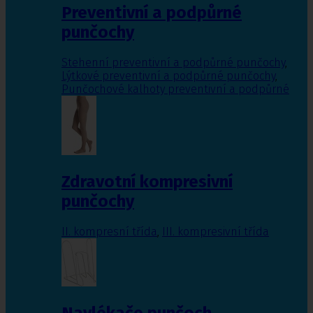
Preventivní a podpůrné
punčochy
Stehenní preventivní a podpůrné punčochy
,
Lýtkové preventivní a podpůrné punčochy
,
Punčochové kalhoty preventivní a podpůrné
Zdravotní kompresivní
punčochy
II. kompresní třída
,
III. kompresivní třída
Navlékače punčoch