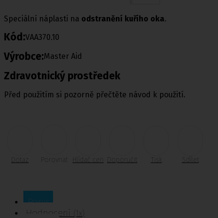
Speciální náplasti na
odstranění kuřího oka
.
Kód:
VAA370.10
Výrobce:
Master Aid
Zdravotnický prostředek
Před použitím si pozorně přečtěte návod k použití.
Dotaz
Porovnat
Hlídač cen
Doporučit
Tisk
Sdílet
Popis
Hodnocení
(1x)