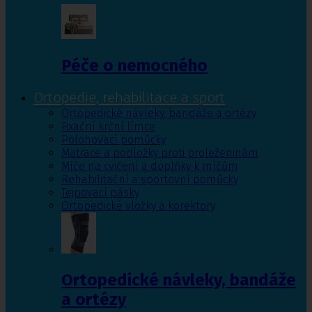
Péče o nemocného
Ortopedie, rehabilitace a sport
Ortopedické návleky, bandáže a ortézy
Fixační krční límce
Polohovací pomůcky
Matrace a podložky proti proleženinám
Míče na cvičení a doplňky k míčům
Rehabilitační a sportovní pomůcky
Tejpovací pásky
Ortopedické vložky a korektory
Ortopedické návleky, bandáže
a ortézy