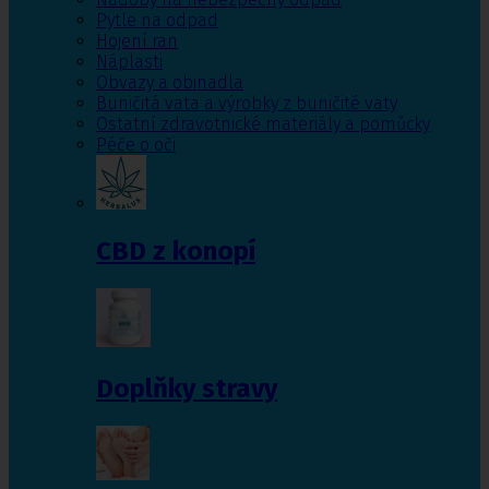
Pytle na odpad
Hojení ran
Náplasti
Obvazy a obinadla
Buničitá vata a výrobky z buničité vaty
Ostatní zdravotnické materiály a pomůcky
Péče o oči
CBD z konopí
Doplňky stravy