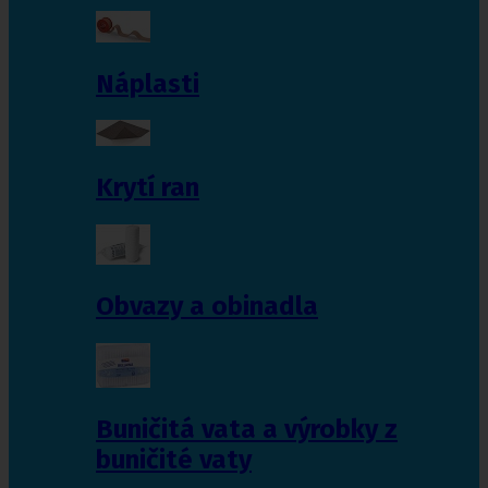
Náplasti
Krytí ran
Obvazy a obinadla
Buničitá vata a výrobky z
buničité vaty