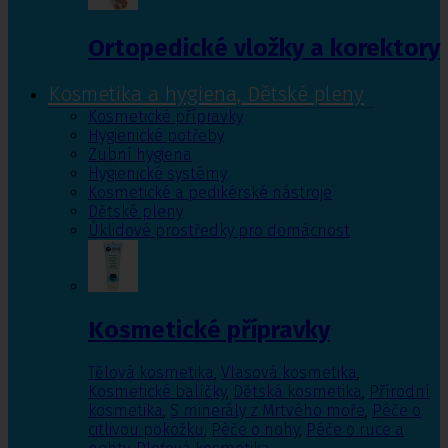
Ortopedické vložky a korektory
Kosmetika a hygiena, Dětské pleny
Kosmetické přípravky
Hygienické potřeby
Zubní hygiena
Hygienické systémy
Kosmetické a pedikérské nástroje
Dětské pleny
Úklidové prostředky pro domácnost
Kosmetické přípravky
Tělová kosmetika
,
Vlasová kosmetika
,
Kosmetické balíčky
,
Dětská kosmetika
,
Přírodní
kosmetika
,
S minerály z Mrtvého moře
,
Péče o
citlivou pokožku
,
Péče o nohy
,
Péče o ruce a