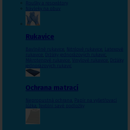
Roušky a respirátory
Návleky na obuv
Rukavice
Bavlněné rukavice
,
Nitrilové rukavice
,
Latexové
rukavice
,
Držáky jednorázových rukavic
,
Mikrotenové rukavice
,
Vinylové rukavice
,
Držáky
jednorázových rukavic
Ochrana matrací
Nepropustná ochrana
,
Papír na vyšetřovací
lůžka
,
Textilní savé podložky