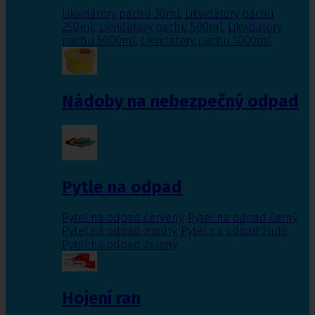
Likvidátory pachu 30ml
,
Likvidátory pachu
250ml
,
Likvidátory pachu 500ml
,
Likvidátory
pachu 5000ml
,
Likvidátory pachu 1000ml
Nádoby na nebezpečný odpad
Pytle na odpad
Pytel na odpad červený
,
Pytel na odpad černý
,
Pytel na odpad modrý
,
Pytel na odpad žlutý
,
Pytel na odpad zelený
Hojení ran