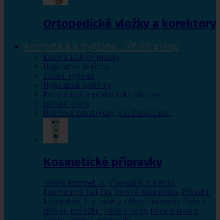
Ortopedické vložky a korektory
Kosmetika a hygiena, Dětské pleny
Kosmetické přípravky
Hygienické potřeby
Zubní hygiena
Hygienické systémy
Kosmetické a pedikérské nástroje
Dětské pleny
Úklidové prostředky pro domácnost
Kosmetické přípravky
Tělová kosmetika
,
Vlasová kosmetika
,
Kosmetické balíčky
,
Dětská kosmetika
,
Přírodní
kosmetika
,
S minerály z Mrtvého moře
,
Péče o
citlivou pokožku
,
Péče o nohy
,
Péče o ruce a