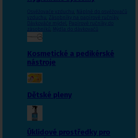
Osvěžovače vzduchu
,
Náplně do osvěžovačů
vzduchu
,
Zásobníky na papírové ručníky
,
Dávkováče mýdel
,
Papírové ručníky do
zásobníků
,
Mýdla do dávkovačů
Kosmetické a pedikérské
nástroje
Dětské pleny
Úklidové prostředky pro