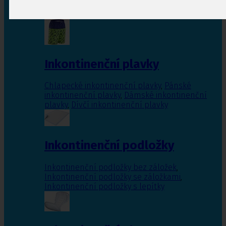
Inkontinenční vložky pro ženy
,
Inkontinenční
vložky pro muže
Inkontinenční plavky
Chlapecké inkontinenční plavky
,
Pánské
inkontinenční plavky
,
Dámské inkontinenční
plavky
,
Dívčí inkontinenční plavky
Inkontinenční podložky
Inkontinenční podložky bez záložek
,
Inkontinenční podložky se záložkami
,
Inkontinenční podložky s lepítky