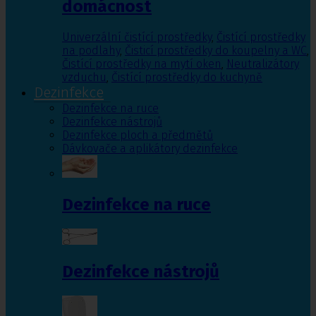
domácnost
Univerzální čistící prostředky
,
Čistící prostředky
na podlahy
,
Čisticí prostředky do koupelny a WC
,
Čistící prostředky na mytí oken
,
Neutralizátory
vzduchu
,
Čistící prostředky do kuchyně
Dezinfekce
Dezinfekce na ruce
Dezinfekce nástrojů
Dezinfekce ploch a předmětů
Dávkovače a aplikátory dezinfekce
Dezinfekce na ruce
Dezinfekce nástrojů