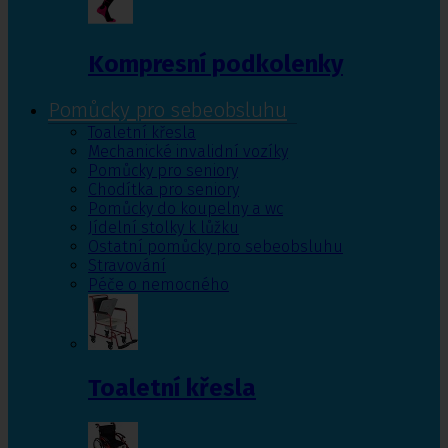
Kompresní podkolenky
Pomůcky pro sebeobsluhu
Toaletní křesla
Mechanické invalidní vozíky
Pomůcky pro seniory
Chodítka pro seniory
Pomůcky do koupelny a wc
Jídelní stolky k lůžku
Ostatní pomůcky pro sebeobsluhu
Stravování
Péče o nemocného
Toaletní křesla