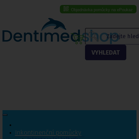
Objednávka pomůcky na ePoukaz
Menu eshopu
VYHLEDAT
Inkontinenční pomůcky