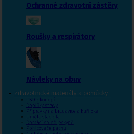
Ochranné zdravotní zástěry
Roušky a respirátory
Návleky na obuv
Zdravotnické materiály a pomůcky
CBD z konopí
Doplňky stravy
Přípravky na bradavice a kuří oka
Umělá sladidla
Domácí solné jeskyně
Pohlcovače pachu
Nádoby na nebezpečný odpad