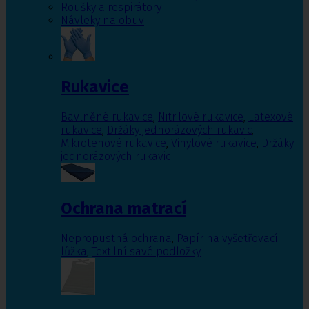
Roušky a respirátory
Návleky na obuv
Rukavice
Bavlněné rukavice
,
Nitrilové rukavice
,
Latexové
rukavice
,
Držáky jednorázových rukavic
,
Mikrotenové rukavice
,
Vinylové rukavice
,
Držáky
jednorázových rukavic
Ochrana matrací
Nepropustná ochrana
,
Papír na vyšetřovací
lůžka
,
Textilní savé podložky