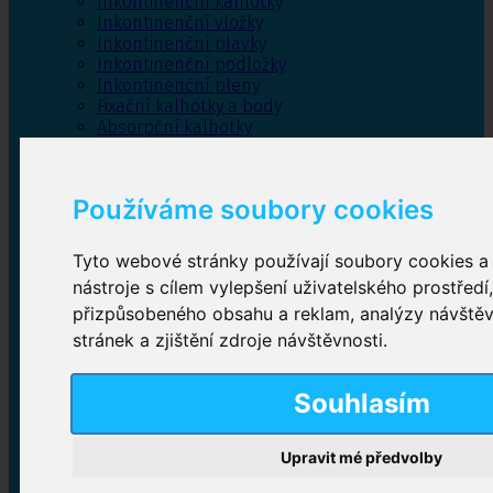
Inkontinenční kalhotky
Inkontinenční vložky
Inkontinenční plavky
Inkontinenční podložky
Inkontinenční pleny
Fixační kalhotky a body
Absorpční kalhotky
Péče o pánevní dno
Bylinky
Používáme soubory cookies
Tyto webové stránky používají soubory cookies a 
Inkontinenční kalhotky
nástroje s cílem vylepšení uživatelského prostředí
přizpůsobeného obsahu a reklam, analýzy návště
Plenkové kalhotky navlékací
,
Plenkové kalhotky
zalepovací
,
Inkontinenční kalhotky dámské
,
stránek a zjištění zdroje návštěvnosti.
Inkontinenční kalhotky pro muže
Souhlasím
Inkontinenční vložky
Upravit mé předvolby