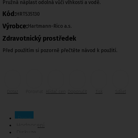
Pružná náplast odolná vůči vlhkosti a vodě.
Kód:
HRT535130
Výrobce:
Hartmann-Rico a.s.
Zdravotnický prostředek
Před použitím si pozorně přečtěte návod k použití.
Dotaz
Porovnat
Hlídač cen
Doporučit
Tisk
Sdílet
Popis
Hodnocení
Diskuze