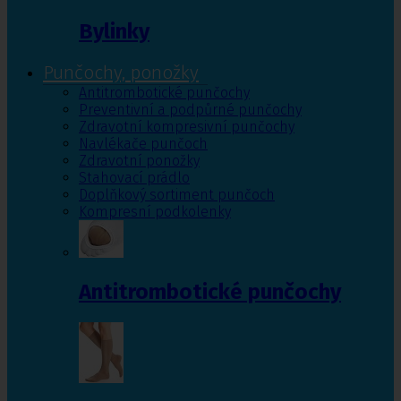
Bylinky
Punčochy, ponožky
Antitrombotické punčochy
Preventivní a podpůrné punčochy
Zdravotní kompresivní punčochy
Navlékače punčoch
Zdravotní ponožky
Stahovací prádlo
Doplňkový sortiment punčoch
Kompresní podkolenky
Antitrombotické punčochy