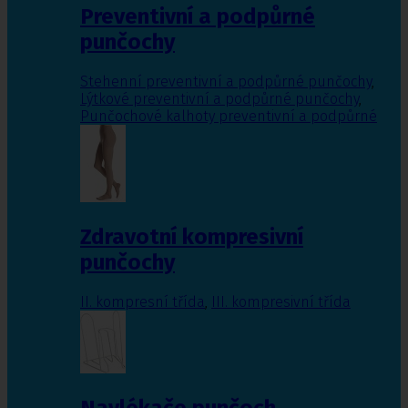
Preventivní a podpůrné
punčochy
Stehenní preventivní a podpůrné punčochy
,
Lýtkové preventivní a podpůrné punčochy
,
Punčochové kalhoty preventivní a podpůrné
Zdravotní kompresivní
punčochy
II. kompresní třída
,
III. kompresivní třída
Navlékače punčoch