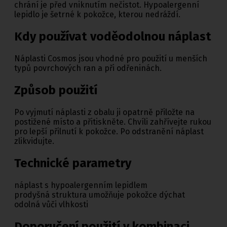
chrání je před vniknutím nečistot. Hypoalergenní
lepidlo je šetrné k pokožce, kterou nedráždí.
Kdy používat voděodolnou náplast
Náplasti Cosmos jsou vhodné pro použití u menších
typů povrchových ran a při odřeninách.
Způsob použití
Po vyjmutí náplasti z obalu ji opatrně přiložte na
postižené místo a přitiskněte. Chvíli zahřívejte rukou
pro lepší přilnutí k pokožce. Po odstranění náplast
zlikvidujte.
Technické parametry
náplast s hypoalergenním lepidlem
prodyšná struktura umožňuje pokožce dýchat
odolná vůči vlhkosti
Doporučení použití v kombinaci