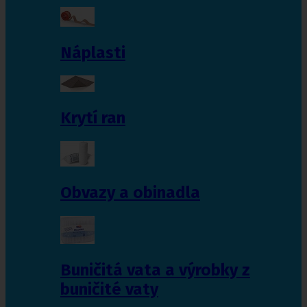
Náplasti
Krytí ran
Obvazy a obinadla
Buničitá vata a výrobky z
buničité vaty