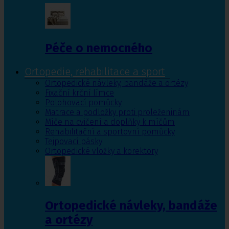
Péče o nemocného
Ortopedie, rehabilitace a sport
Ortopedické návleky, bandáže a ortézy
Fixační krční límce
Polohovací pomůcky
Matrace a podložky proti proleženinám
Míče na cvičení a doplňky k míčům
Rehabilitační a sportovní pomůcky
Tejpovací pásky
Ortopedické vložky a korektory
Ortopedické návleky, bandáže
a ortézy