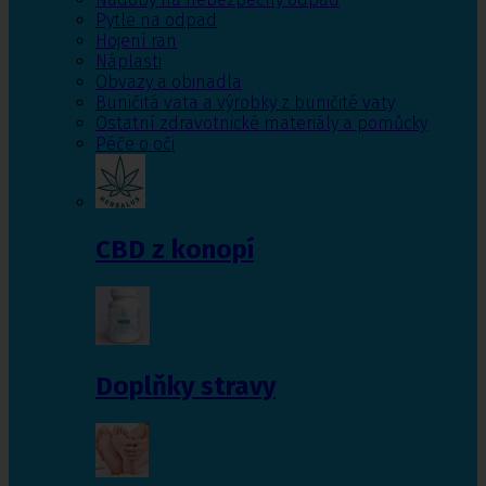
Pytle na odpad
Hojení ran
Náplasti
Obvazy a obinadla
Buničitá vata a výrobky z buničité vaty
Ostatní zdravotnické materiály a pomůcky
Péče o oči
CBD z konopí
Doplňky stravy