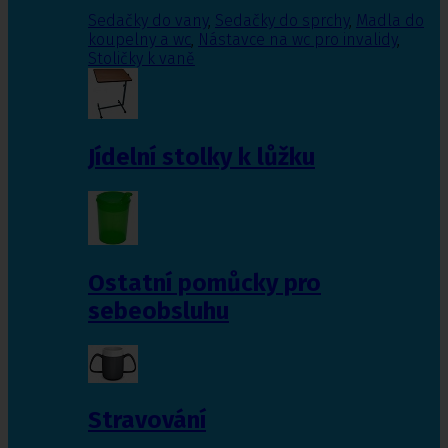
Sedačky do vany
,
Sedačky do sprchy
,
Madla do
koupelny a wc
,
Nástavce na wc pro invalidy
,
Stoličky k vaně
Jídelní stolky k lůžku
Ostatní pomůcky pro
sebeobsluhu
Stravování