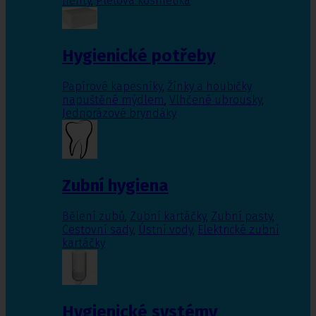
nehty
,
Pleťová kosmetika
Hygienické potřeby
Papírové kapesníky
,
Žínky a houbičky
napuštěné mýdlem
,
Vlhčené ubrousky
,
Jednorázové bryndáky
Zubní hygiena
Bělení zubů
,
Zubní kartáčky
,
Zubní pasty
,
Cestovní sady
,
Ústní vody
,
Elektrické zubní
kartáčky
Hygienické systémy