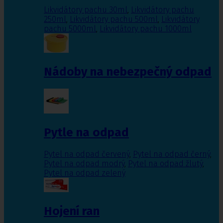
Likvidátory pachu 30ml
,
Likvidátory pachu
250ml
,
Likvidátory pachu 500ml
,
Likvidátory
pachu 5000ml
,
Likvidátory pachu 1000ml
Nádoby na nebezpečný odpad
Pytle na odpad
Pytel na odpad červený
,
Pytel na odpad černý
,
Pytel na odpad modrý
,
Pytel na odpad žlutý
,
Pytel na odpad zelený
Hojení ran