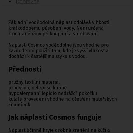
Dopravné
Základní voděodolná náplast odolává vlhkosti i
krátkodobému působení vody. Není určena
k ochraně rány při koupání a sprchování.
Náplasti Cosmos voděodolné jsou vhodné pro
každodenní použití tam, kde je vyšší vlhkost a
dochází k častějšímu styku s vodou.
Přednosti
pružný textilní materiál
prodyšná, nelepí se k ráně
hypoalergenní lepidlo nedráždí pokožku
kulaté provedení vhodné na ošetření mateřských
znamínek
Jak náplasti Cosmos funguje
Náplast účinně kryje drobná zranění na kůži a