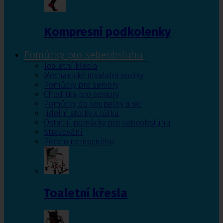
Kompresní podkolenky
Pomůcky pro sebeobsluhu
Toaletní křesla
Mechanické invalidní vozíky
Pomůcky pro seniory
Chodítka pro seniory
Pomůcky do koupelny a wc
Jídelní stolky k lůžku
Ostatní pomůcky pro sebeobsluhu
Stravování
Péče o nemocného
Toaletní křesla