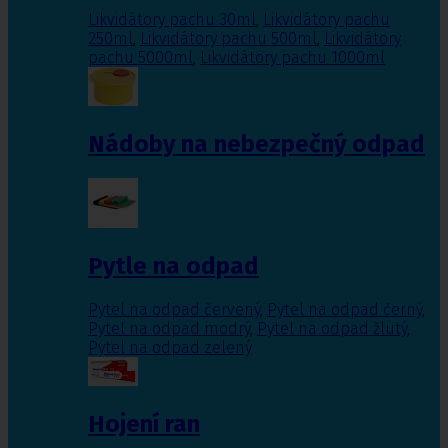
Likvidátory pachu 30ml
,
Likvidátory pachu
250ml
,
Likvidátory pachu 500ml
,
Likvidátory
pachu 5000ml
,
Likvidátory pachu 1000ml
Nádoby na nebezpečný odpad
Pytle na odpad
Pytel na odpad červený
,
Pytel na odpad černý
,
Pytel na odpad modrý
,
Pytel na odpad žlutý
,
Pytel na odpad zelený
Hojení ran