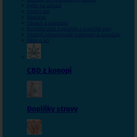
Pytle na odpad
Hojení ran
Náplasti
Obvazy a obinadla
Buničitá vata a výrobky z buničité vaty
Ostatní zdravotnické materiály a pomůcky
Péče o oči
CBD z konopí
Doplňky stravy