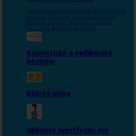
Osvěžovače vzduchu
,
Náplně do osvěžovačů
vzduchu
,
Zásobníky na papírové ručníky
,
Dávkováče mýdel
,
Papírové ručníky do
zásobníků
,
Mýdla do dávkovačů
Kosmetické a pedikérské
nástroje
Dětské pleny
Úklidové prostředky pro