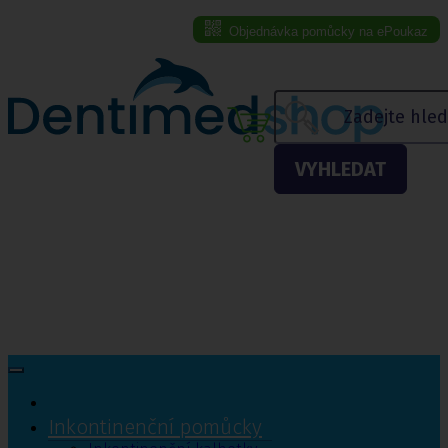
Objednávka pomůcky na ePoukaz
Menu eshopu
VYHLEDAT
Inkontinenční pomůcky