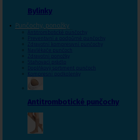
Bylinky
Punčochy, ponožky
Antitrombotické punčochy
Preventivní a podpůrné punčochy
Zdravotní kompresivní punčochy
Navlékače punčoch
Zdravotní ponožky
Stahovací prádlo
Doplňkový sortiment punčoch
Kompresní podkolenky
Antitrombotické punčochy