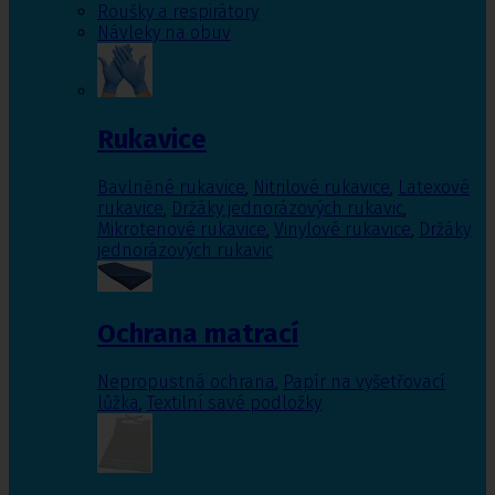
Roušky a respirátory
Návleky na obuv
Rukavice
Bavlněné rukavice
,
Nitrilové rukavice
,
Latexové
rukavice
,
Držáky jednorázových rukavic
,
Mikrotenové rukavice
,
Vinylové rukavice
,
Držáky
jednorázových rukavic
Ochrana matrací
Nepropustná ochrana
,
Papír na vyšetřovací
lůžka
,
Textilní savé podložky