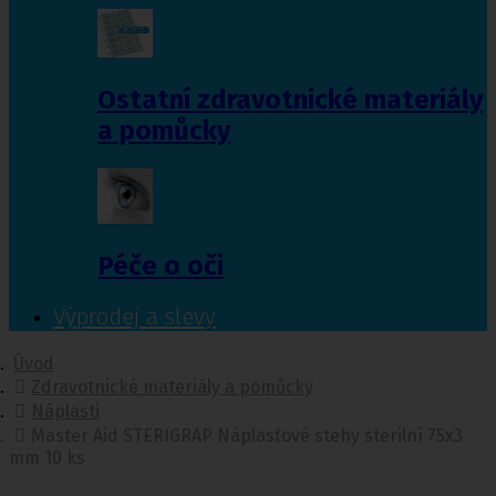
Ostatní zdravotnické materiály
a pomůcky
Péče o oči
Výprodej a slevy
Úvod
Zdravotnické materiály a pomůcky
Náplasti
Master Aid STERIGRAP Náplasťové stehy sterilní 75x3
mm 10 ks