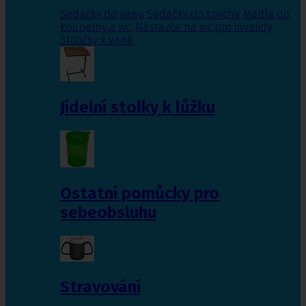
Sedačky do vany
,
Sedačky do sprchy
,
Madla do
koupelny a wc
,
Nástavce na wc pro invalidy
,
Stoličky k vaně
Jídelní stolky k lůžku
Ostatní pomůcky pro
sebeobsluhu
Stravování