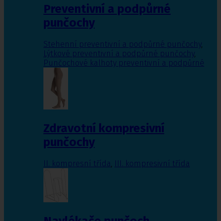
Preventivní a podpůrné
punčochy
Stehenní preventivní a podpůrné punčochy
,
Lýtkové preventivní a podpůrné punčochy
,
Punčochové kalhoty preventivní a podpůrné
Zdravotní kompresivní
punčochy
II. kompresní třída
,
III. kompresivní třída
Navlékače punčoch