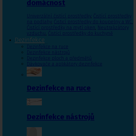
domácnost
Univerzální čistící prostředky
,
Čistící prostředky
na podlahy
,
Čisticí prostředky do koupelny a WC
,
Čistící prostředky na mytí oken
,
Neutralizátory
vzduchu
,
Čistící prostředky do kuchyně
Dezinfekce
Dezinfekce na ruce
Dezinfekce nástrojů
Dezinfekce ploch a předmětů
Dávkovače a aplikátory dezinfekce
Dezinfekce na ruce
Dezinfekce nástrojů