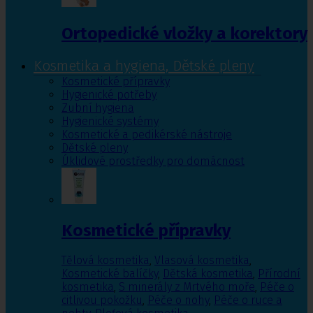
Ortopedické vložky a korektory
Kosmetika a hygiena, Dětské pleny
Kosmetické přípravky
Hygienické potřeby
Zubní hygiena
Hygienické systémy
Kosmetické a pedikérské nástroje
Dětské pleny
Úklidové prostředky pro domácnost
Kosmetické přípravky
Tělová kosmetika
,
Vlasová kosmetika
,
Kosmetické balíčky
,
Dětská kosmetika
,
Přírodní
kosmetika
,
S minerály z Mrtvého moře
,
Péče o
citlivou pokožku
,
Péče o nohy
,
Péče o ruce a