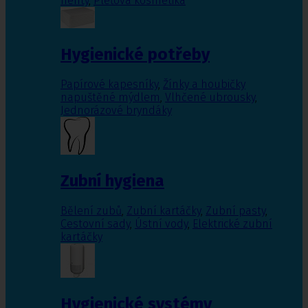
nehty
,
Pleťová kosmetika
Hygienické potřeby
Papírové kapesníky
,
Žínky a houbičky
napuštěné mýdlem
,
Vlhčené ubrousky
,
Jednorázové bryndáky
Zubní hygiena
Bělení zubů
,
Zubní kartáčky
,
Zubní pasty
,
Cestovní sady
,
Ústní vody
,
Elektrické zubní
kartáčky
Hygienické systémy