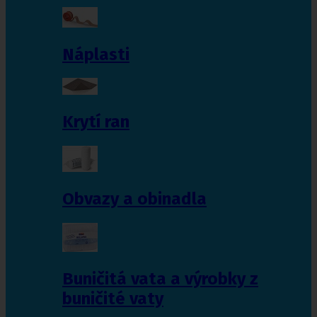
Náplasti
Krytí ran
Obvazy a obinadla
Buničitá vata a výrobky z
buničité vaty