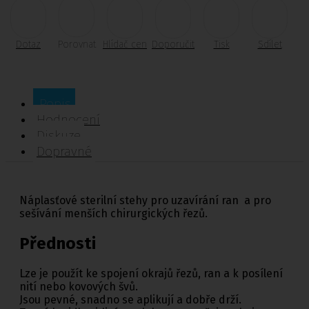
Dotaz
Porovnat
Hlídač cen
Doporučit
Tisk
Sdílet
Popis
Hodnocení
Diskuze
Dopravné
Náplasťové sterilní stehy pro uzavírání ran a pro
sešívání menších chirurgických řezů.
Přednosti
Lze je použít ke spojení okrajů řezů, ran a k posílení
nití nebo kovových švů.
Jsou pevné, snadno se aplikují a dobře drží.