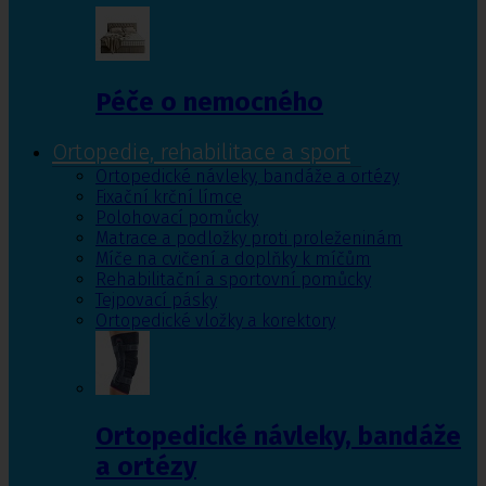
Péče o nemocného
Ortopedie, rehabilitace a sport
Ortopedické návleky, bandáže a ortézy
Fixační krční límce
Polohovací pomůcky
Matrace a podložky proti proleženinám
Míče na cvičení a doplňky k míčům
Rehabilitační a sportovní pomůcky
Tejpovací pásky
Ortopedické vložky a korektory
Ortopedické návleky, bandáže
a ortézy