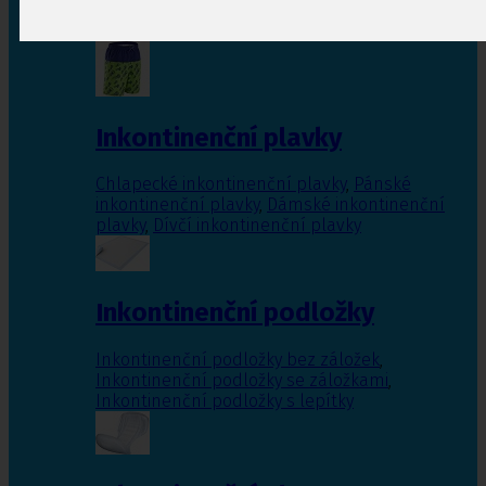
Inkontinenční vložky pro ženy
,
Inkontinenční
vložky pro muže
Inkontinenční plavky
Chlapecké inkontinenční plavky
,
Pánské
inkontinenční plavky
,
Dámské inkontinenční
plavky
,
Dívčí inkontinenční plavky
Inkontinenční podložky
Inkontinenční podložky bez záložek
,
Inkontinenční podložky se záložkami
,
Inkontinenční podložky s lepítky