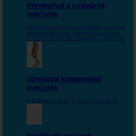
Preventivní a podpůrné
punčochy
Stehenní preventivní a podpůrné punčochy
,
Lýtkové preventivní a podpůrné punčochy
,
Punčochové kalhoty preventivní a podpůrné
Zdravotní kompresivní
punčochy
II. kompresní třída
,
III. kompresivní třída
Navlékače punčoch