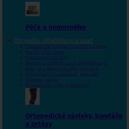
Péče o nemocného
Ortopedie, rehabilitace a sport
Ortopedické návleky, bandáže a ortézy
Fixační krční límce
Polohovací pomůcky
Matrace a podložky proti proleženinám
Míče na cvičení a doplňky k míčům
Rehabilitační a sportovní pomůcky
Tejpovací pásky
Ortopedické vložky a korektory
Ortopedické návleky, bandáže
a ortézy