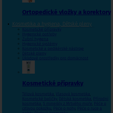
Ortopedické vložky a korektory
Kosmetika a hygiena, Dětské pleny
Kosmetické přípravky
Hygienické potřeby
Zubní hygiena
Hygienické systémy
Kosmetické a pedikérské nástroje
Dětské pleny
Úklidové prostředky pro domácnost
Kosmetické přípravky
Tělová kosmetika
,
Vlasová kosmetika
,
Kosmetické balíčky
,
Dětská kosmetika
,
Přírodní
kosmetika
,
S minerály z Mrtvého moře
,
Péče o
citlivou pokožku
,
Péče o nohy
,
Péče o ruce a