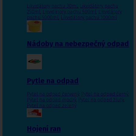
Likvidátory pachu 30ml
,
Likvidátory pachu
250ml
,
Likvidátory pachu 500ml
,
Likvidátory
pachu 5000ml
,
Likvidátory pachu 1000ml
Nádoby na nebezpečný odpad
Pytle na odpad
Pytel na odpad červený
,
Pytel na odpad černý
,
Pytel na odpad modrý
,
Pytel na odpad žlutý
,
Pytel na odpad zelený
Hojení ran