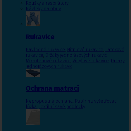
Roušky a respirátory
Návleky na obuv
Rukavice
Bavlněné rukavice
,
Nitrilové rukavice
,
Latexové
rukavice
,
Držáky jednorázových rukavic
,
Mikrotenové rukavice
,
Vinylové rukavice
,
Držáky
jednorázových rukavic
Ochrana matrací
Nepropustná ochrana
,
Papír na vyšetřovací
lůžka
,
Textilní savé podložky