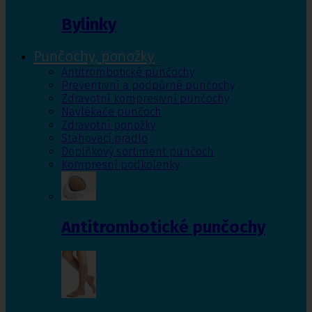
Bylinky
Punčochy, ponožky
Antitrombotické punčochy
Preventivní a podpůrné punčochy
Zdravotní kompresivní punčochy
Navlékače punčoch
Zdravotní ponožky
Stahovací prádlo
Doplňkový sortiment punčoch
Kompresní podkolenky
Antitrombotické punčochy