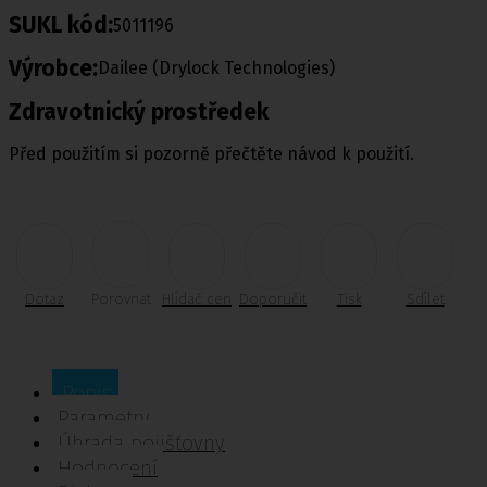
SUKL kód:
5011196
Výrobce:
Dailee (Drylock Technologies)
Zdravotnický prostředek
Před použitím si pozorně přečtěte návod k použití.
Dotaz
Porovnat
Hlídač cen
Doporučit
Tisk
Sdílet
Popis
Parametry
Úhrada pojišťovny
Hodnocení