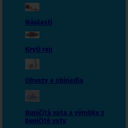
Náplasti
Krytí ran
Obvazy a obinadla
Buničitá vata a výrobky z
buničité vaty