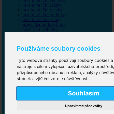
Inkontinenční kalhotky
Inkontinenční vložky
Inkontinenční plavky
Inkontinenční podložky
Inkontinenční pleny
Fixační kalhotky a body
Absorpční kalhotky
Péče o pánevní dno
Bylinky
Používáme soubory cookies
Tyto webové stránky používají soubory cookies a 
Inkontinenční kalhotky
nástroje s cílem vylepšení uživatelského prostředí
přizpůsobeného obsahu a reklam, analýzy návště
Plenkové kalhotky navlékací
,
Plenkové kalhotky
zalepovací
,
Inkontinenční kalhotky dámské
,
stránek a zjištění zdroje návštěvnosti.
Inkontinenční kalhotky pro muže
Souhlasím
Inkontinenční vložky
Upravit mé předvolby