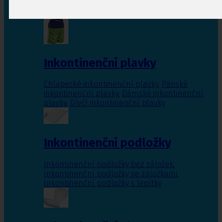
Inkontinenční vložky pro ženy
,
Inkontinenční
vložky pro muže
Inkontinenční plavky
Chlapecké inkontinenční plavky
,
Pánské
inkontinenční plavky
,
Dámské inkontinenční
plavky
,
Dívčí inkontinenční plavky
Inkontinenční podložky
Inkontinenční podložky bez záložek
,
Inkontinenční podložky se záložkami
,
Inkontinenční podložky s lepítky