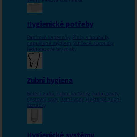
nehty
,
Pleťová kosmetika
Hygienické potřeby
Papírové kapesníky
,
Žínky a houbičky
napuštěné mýdlem
,
Vlhčené ubrousky
,
Jednorázové bryndáky
Zubní hygiena
Bělení zubů
,
Zubní kartáčky
,
Zubní pasty
,
Cestovní sady
,
Ústní vody
,
Elektrické zubní
kartáčky
Hygienické systémy