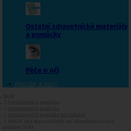
Ostatní zdravotnické materiály
a pomůcky
Péče o oči
Výprodej a slevy
Úvod
Inkontinenční pomůcky
Inkontinenční podložky
Inkontinenční podložky bez záložek
DAILEE Bed Normal 60x90 cm inkontinenční savé
podložky 30 ks