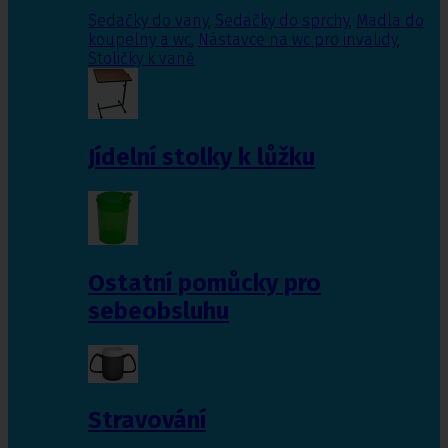
Sedačky do vany
,
Sedačky do sprchy
,
Madla do
koupelny a wc
,
Nástavce na wc pro invalidy
,
Stoličky k vaně
Jídelní stolky k lůžku
Ostatní pomůcky pro
sebeobsluhu
Stravování