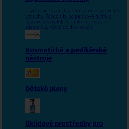
Osvěžovače vzduchu
,
Náplně do osvěžovačů
vzduchu
,
Zásobníky na papírové ručníky
,
Dávkováče mýdel
,
Papírové ručníky do
zásobníků
,
Mýdla do dávkovačů
Kosmetické a pedikérské
nástroje
Dětské pleny
Úklidové prostředky pro