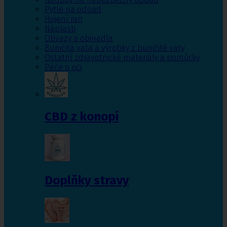
Pytle na odpad
Hojení ran
Náplasti
Obvazy a obinadla
Buničitá vata a výrobky z buničité vaty
Ostatní zdravotnické materiály a pomůcky
Péče o oči
CBD z konopí
Doplňky stravy