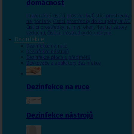
domácnost
Univerzální čistící prostředky
,
Čistící prostředky
na podlahy
,
Čisticí prostředky do koupelny a WC
,
Čistící prostředky na mytí oken
,
Neutralizátory
vzduchu
,
Čistící prostředky do kuchyně
Dezinfekce
Dezinfekce na ruce
Dezinfekce nástrojů
Dezinfekce ploch a předmětů
Dávkovače a aplikátory dezinfekce
Dezinfekce na ruce
Dezinfekce nástrojů