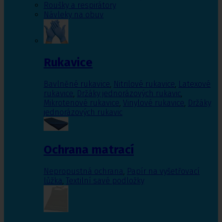
Roušky a respirátory
Návleky na obuv
Rukavice
Bavlněné rukavice
,
Nitrilové rukavice
,
Latexové
rukavice
,
Držáky jednorázových rukavic
,
Mikrotenové rukavice
,
Vinylové rukavice
,
Držáky
jednorázových rukavic
Ochrana matrací
Nepropustná ochrana
,
Papír na vyšetřovací
lůžka
,
Textilní savé podložky