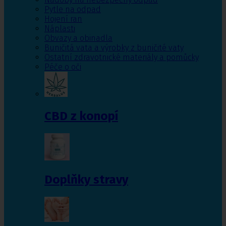
Pytle na odpad
Hojení ran
Náplasti
Obvazy a obinadla
Buničitá vata a výrobky z buničité vaty
Ostatní zdravotnické materiály a pomůcky
Péče o oči
CBD z konopí
Doplňky stravy