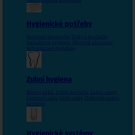
nehty
,
Pleťová kosmetika
Hygienické potřeby
Papírové kapesníky
,
Žínky a houbičky
napuštěné mýdlem
,
Vlhčené ubrousky
,
Jednorázové bryndáky
Zubní hygiena
Bělení zubů
,
Zubní kartáčky
,
Zubní pasty
,
Cestovní sady
,
Ústní vody
,
Elektrické zubní
kartáčky
Hygienické systémy