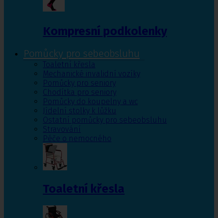
Kompresní podkolenky
Pomůcky pro sebeobsluhu
Toaletní křesla
Mechanické invalidní vozíky
Pomůcky pro seniory
Chodítka pro seniory
Pomůcky do koupelny a wc
Jídelní stolky k lůžku
Ostatní pomůcky pro sebeobsluhu
Stravování
Péče o nemocného
Toaletní křesla