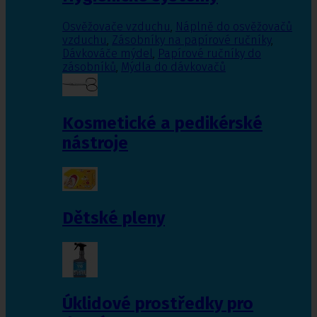
Osvěžovače vzduchu
,
Náplně do osvěžovačů
vzduchu
,
Zásobníky na papírové ručníky
,
Dávkováče mýdel
,
Papírové ručníky do
zásobníků
,
Mýdla do dávkovačů
Kosmetické a pedikérské
nástroje
Dětské pleny
Úklidové prostředky pro