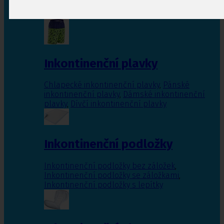
Inkontinenční vložky pro ženy
,
Inkontinenční
vložky pro muže
Inkontinenční plavky
Chlapecké inkontinenční plavky
,
Pánské
inkontinenční plavky
,
Dámské inkontinenční
plavky
,
Dívčí inkontinenční plavky
Inkontinenční podložky
Inkontinenční podložky bez záložek
,
Inkontinenční podložky se záložkami
,
Inkontinenční podložky s lepítky