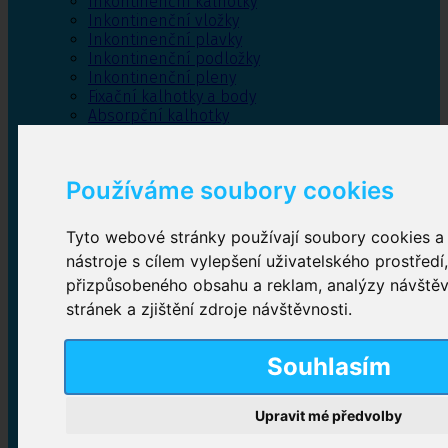
Inkontinenční kalhotky
Inkontinenční vložky
Inkontinenční plavky
Inkontinenční podložky
Inkontinenční pleny
Fixační kalhotky a body
Absorpční kalhotky
Péče o pánevní dno
Bylinky
Používáme soubory cookies
Tyto webové stránky používají soubory cookies a 
Inkontinenční kalhotky
nástroje s cílem vylepšení uživatelského prostředí
přizpůsobeného obsahu a reklam, analýzy návště
Plenkové kalhotky navlékací
,
Plenkové kalhotky
zalepovací
,
Inkontinenční kalhotky dámské
,
stránek a zjištění zdroje návštěvnosti.
Inkontinenční kalhotky pro muže
Souhlasím
Inkontinenční vložky
Upravit mé předvolby