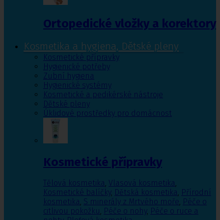
Ortopedické vložky a korektory
Kosmetika a hygiena, Dětské pleny
Kosmetické přípravky
Hygienické potřeby
Zubní hygiena
Hygienické systémy
Kosmetické a pedikérské nástroje
Dětské pleny
Úklidové prostředky pro domácnost
Kosmetické přípravky
Tělová kosmetika
,
Vlasová kosmetika
,
Kosmetické balíčky
,
Dětská kosmetika
,
Přírodní
kosmetika
,
S minerály z Mrtvého moře
,
Péče o
citlivou pokožku
,
Péče o nohy
,
Péče o ruce a