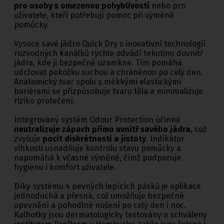
pro osoby s omezenou pohyblivostí
nebo pro
uživatele, kteří potřebují pomoc při výměně
pomůcky.
Vysoce savé jádro Quick Dry s inovativní technologií
rozvodných kanálků rychle odvádí tekutinu dovnitř
jádra, kde ji bezpečně uzamkne. Tím pomáhá
udržovat pokožku suchou a chráněnou po celý den.
Anatomický tvar spolu s měkkými elastickými
bariérami se přizpůsobuje tvaru těla a minimalizuje
riziko protečení.
Integrovaný systém Odour Protection účinně
neutralizuje zápach přímo uvnitř savého jádra
, což
zvyšuje
pocit diskrétnosti a jistoty
. Indikátor
vlhkosti usnadňuje kontrolu stavu pomůcky a
napomáhá k včasné výměně, čímž podporuje
hygienu i komfort uživatele.
Díky systému 4 pevných lepících pásků je aplikace
jednoduchá a přesná, což umožňuje bezpečné
upevnění a pohodlné nošení po celý den i noc.
Kalhotky jsou dermatologicky testovány a schváleny