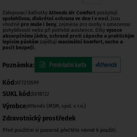
Zalepovací kalhotky
Attends Air Comfort
poskytují
spolehlivou, diskrétní ochranu ve dne i v noci
. Jsou
vhodné
pro muže i ženy
, zejména pro osoby s omezenou
pohyblivostí nebo při potřebě asistence. Díky
vysoce
absorpčnímu jádru, ochraně proti zápachu a praktickým
lepícím páskům
zajišťují
maximální komfort, sucho a
pocit bezpečí
.
Poznámka:
Kód:
ATT213599
SUKL kód:
5018722
Výrobce:
Attends (MSM, spol. s r.o.)
Zdravotnický prostředek
Před použitím si pozorně přečtěte návod k použití.