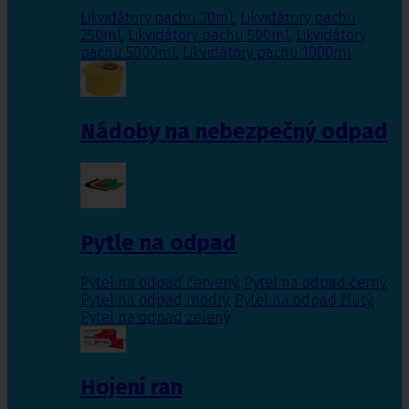
Likvidátory pachu 30ml
,
Likvidátory pachu
250ml
,
Likvidátory pachu 500ml
,
Likvidátory
pachu 5000ml
,
Likvidátory pachu 1000ml
Nádoby na nebezpečný odpad
Pytle na odpad
Pytel na odpad červený
,
Pytel na odpad černý
,
Pytel na odpad modrý
,
Pytel na odpad žlutý
,
Pytel na odpad zelený
Hojení ran