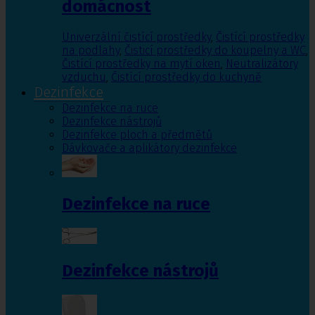
domácnost
Univerzální čistící prostředky
,
Čistící prostředky
na podlahy
,
Čisticí prostředky do koupelny a WC
,
Čistící prostředky na mytí oken
,
Neutralizátory
vzduchu
,
Čistící prostředky do kuchyně
Dezinfekce
Dezinfekce na ruce
Dezinfekce nástrojů
Dezinfekce ploch a předmětů
Dávkovače a aplikátory dezinfekce
Dezinfekce na ruce
Dezinfekce nástrojů