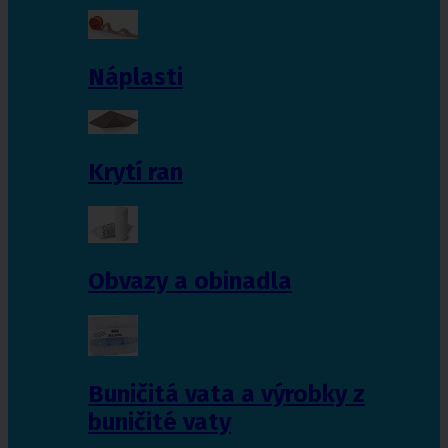
Náplasti
Krytí ran
Obvazy a obinadla
Buničitá vata a výrobky z
buničité vaty