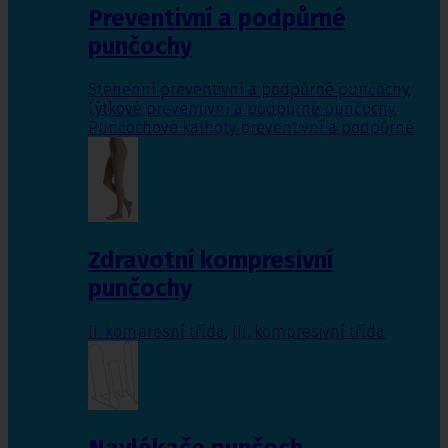
Preventivní a podpůrné
punčochy
Stehenní preventivní a podpůrné punčochy
,
Lýtkové preventivní a podpůrné punčochy
,
Punčochové kalhoty preventivní a podpůrné
Zdravotní kompresivní
punčochy
II. kompresní třída
,
III. kompresivní třída
Navlékače punčoch