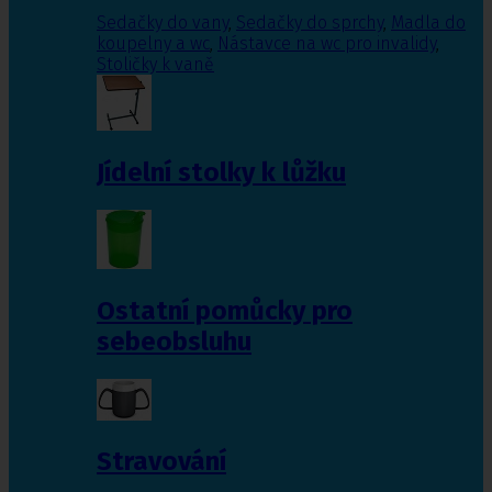
Sedačky do vany
,
Sedačky do sprchy
,
Madla do
koupelny a wc
,
Nástavce na wc pro invalidy
,
Stoličky k vaně
Jídelní stolky k lůžku
Ostatní pomůcky pro
sebeobsluhu
Stravování