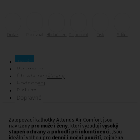
Dotaz
Porovnat
Hlídač cen
Doporučit
Tisk
Sdílet
Popis
Parametry
Úhrada pojišťovny
Hodnocení
Diskuze
Dopravné
Zalepovací kalhotky Attends Air Comfort jsou
navrženy
pro muže i ženy
, kteří vyžadují
vysoký
stupeň ochrany a pohodlí při inkontinenci
. Jsou
ideální volbou pro
denní i noční použití
, zejména