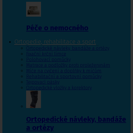
Péče o nemocného
Ortopedie, rehabilitace a sport
Ortopedické návleky, bandáže a ortézy
Fixační krční límce
Polohovací pomůcky
Matrace a podložky proti proleženinám
Míče na cvičení a doplňky k míčům
Rehabilitační a sportovní pomůcky
Tejpovací pásky
Ortopedické vložky a korektory
Ortopedické návleky, bandáže
a ortézy