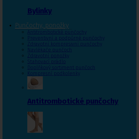
Bylinky
Punčochy, ponožky
Antitrombotické punčochy
Preventivní a podpůrné punčochy
Zdravotní kompresivní punčochy
Navlékače punčoch
Zdravotní ponožky
Stahovací prádlo
Doplňkový sortiment punčoch
Kompresní podkolenky
Antitrombotické punčochy