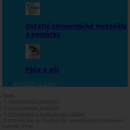
Ostatní zdravotnické materiály
a pomůcky
Péče o oči
Výprodej a slevy
Úvod
Inkontinenční pomůcky
Inkontinenční podložky
Inkontinenční podložky bez záložek
Attends Slip Air Comfort 8XL inkontinenční zalepovací
kalhotky 20 ks