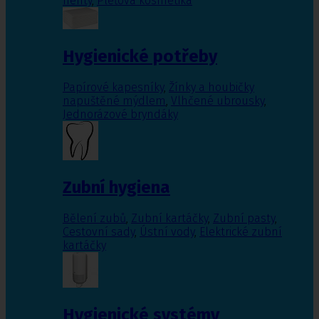
nehty
,
Pleťová kosmetika
Hygienické potřeby
Papírové kapesníky
,
Žínky a houbičky
napuštěné mýdlem
,
Vlhčené ubrousky
,
Jednorázové bryndáky
Zubní hygiena
Bělení zubů
,
Zubní kartáčky
,
Zubní pasty
,
Cestovní sady
,
Ústní vody
,
Elektrické zubní
kartáčky
Hygienické systémy