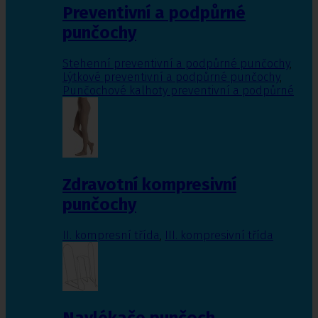
Preventivní a podpůrné
punčochy
Stehenní preventivní a podpůrné punčochy
,
Lýtkové preventivní a podpůrné punčochy
,
Punčochové kalhoty preventivní a podpůrné
Zdravotní kompresivní
punčochy
II. kompresní třída
,
III. kompresivní třída
Navlékače punčoch