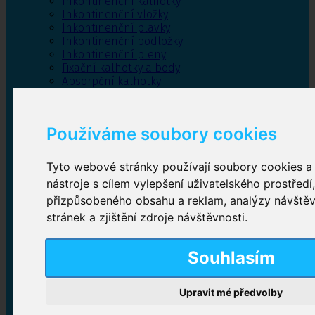
Inkontinenční kalhotky
Inkontinenční vložky
Inkontinenční plavky
Inkontinenční podložky
Inkontinenční pleny
Fixační kalhotky a body
Absorpční kalhotky
Péče o pánevní dno
Bylinky
Používáme soubory cookies
Tyto webové stránky používají soubory cookies a 
Inkontinenční kalhotky
nástroje s cílem vylepšení uživatelského prostředí
přizpůsobeného obsahu a reklam, analýzy návště
Plenkové kalhotky navlékací
,
Plenkové kalhotky
zalepovací
,
Inkontinenční kalhotky dámské
,
stránek a zjištění zdroje návštěvnosti.
Inkontinenční kalhotky pro muže
Souhlasím
Inkontinenční vložky
Upravit mé předvolby