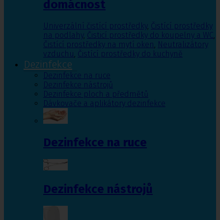
domácnost
Univerzální čistící prostředky
,
Čistící prostředky
na podlahy
,
Čisticí prostředky do koupelny a WC
,
Čistící prostředky na mytí oken
,
Neutralizátory
vzduchu
,
Čistící prostředky do kuchyně
Dezinfekce
Dezinfekce na ruce
Dezinfekce nástrojů
Dezinfekce ploch a předmětů
Dávkovače a aplikátory dezinfekce
Dezinfekce na ruce
Dezinfekce nástrojů