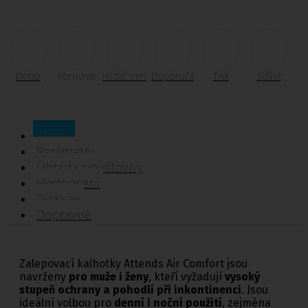
Dotaz
Porovnat
Hlídač cen
Doporučit
Tisk
Sdílet
Popis
Parametry
Úhrada pojišťovny
Hodnocení
Diskuze
Dopravné
Zalepovací kalhotky Attends Air Comfort jsou
navrženy
pro muže i ženy
, kteří vyžadují
vysoký
stupeň ochrany a pohodlí při inkontinenci
. Jsou
ideální volbou pro
denní i noční použití
, zejména