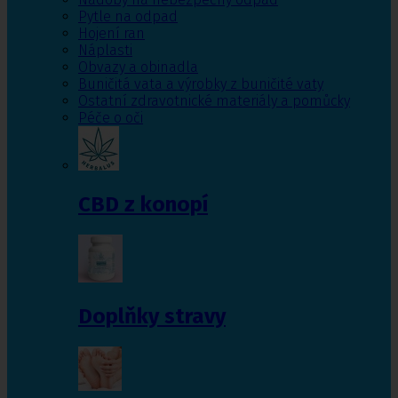
Pytle na odpad
Hojení ran
Náplasti
Obvazy a obinadla
Buničitá vata a výrobky z buničité vaty
Ostatní zdravotnické materiály a pomůcky
Péče o oči
CBD z konopí
Doplňky stravy