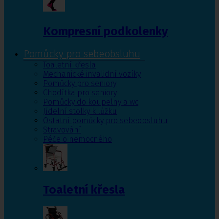
Kompresní podkolenky
Pomůcky pro sebeobsluhu
Toaletní křesla
Mechanické invalidní vozíky
Pomůcky pro seniory
Chodítka pro seniory
Pomůcky do koupelny a wc
Jídelní stolky k lůžku
Ostatní pomůcky pro sebeobsluhu
Stravování
Péče o nemocného
Toaletní křesla