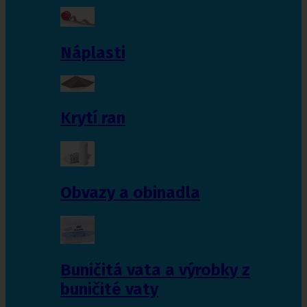
Náplasti
Krytí ran
Obvazy a obinadla
Buničitá vata a výrobky z
buničité vaty