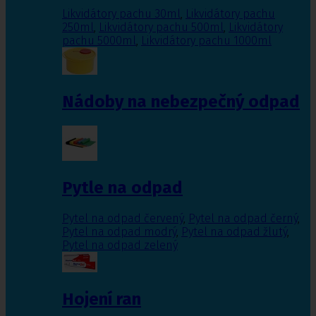
Likvidátory pachu 30ml
,
Likvidátory pachu
250ml
,
Likvidátory pachu 500ml
,
Likvidátory
pachu 5000ml
,
Likvidátory pachu 1000ml
Nádoby na nebezpečný odpad
Pytle na odpad
Pytel na odpad červený
,
Pytel na odpad černý
,
Pytel na odpad modrý
,
Pytel na odpad žlutý
,
Pytel na odpad zelený
Hojení ran