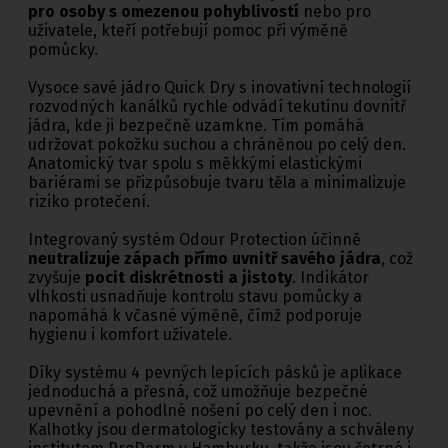
pro osoby s omezenou pohyblivostí
nebo pro
uživatele, kteří potřebují pomoc při výměně
pomůcky.
Vysoce savé jádro Quick Dry s inovativní technologií
rozvodných kanálků rychle odvádí tekutinu dovnitř
jádra, kde ji bezpečně uzamkne. Tím pomáhá
udržovat pokožku suchou a chráněnou po celý den.
Anatomický tvar spolu s měkkými elastickými
bariérami se přizpůsobuje tvaru těla a minimalizuje
riziko protečení.
Integrovaný systém Odour Protection účinně
neutralizuje zápach přímo uvnitř savého jádra
, což
zvyšuje
pocit diskrétnosti a jistoty
. Indikátor
vlhkosti usnadňuje kontrolu stavu pomůcky a
napomáhá k včasné výměně, čímž podporuje
hygienu i komfort uživatele.
Díky systému 4 pevných lepících pásků je aplikace
jednoduchá a přesná, což umožňuje bezpečné
upevnění a pohodlné nošení po celý den i noc.
Kalhotky jsou dermatologicky testovány a schváleny