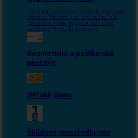
Osvěžovače vzduchu
,
Náplně do osvěžovačů
vzduchu
,
Zásobníky na papírové ručníky
,
Dávkováče mýdel
,
Papírové ručníky do
zásobníků
,
Mýdla do dávkovačů
Kosmetické a pedikérské
nástroje
Dětské pleny
Úklidové prostředky pro