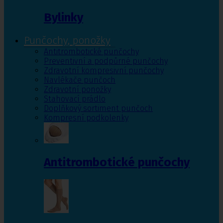
Bylinky
Punčochy, ponožky
Antitrombotické punčochy
Preventivní a podpůrné punčochy
Zdravotní kompresivní punčochy
Navlékače punčoch
Zdravotní ponožky
Stahovací prádlo
Doplňkový sortiment punčoch
Kompresní podkolenky
Antitrombotické punčochy