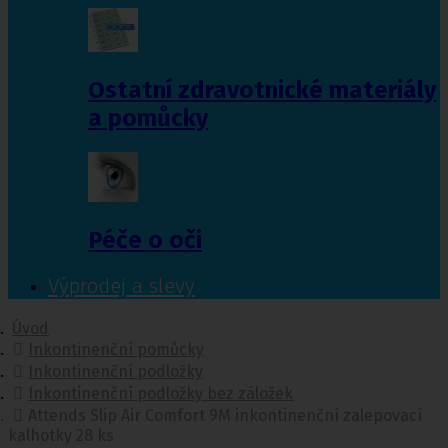
Ostatní zdravotnické materiály
a pomůcky
Péče o oči
Výprodej a slevy
Úvod
Inkontinenční pomůcky
Inkontinenční podložky
Inkontinenční podložky bez záložek
Attends Slip Air Comfort 9M inkontinenční zalepovací
kalhotky 28 ks