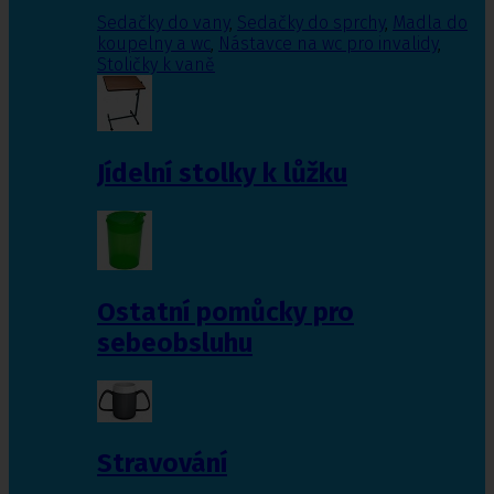
Sedačky do vany
,
Sedačky do sprchy
,
Madla do
koupelny a wc
,
Nástavce na wc pro invalidy
,
Stoličky k vaně
Jídelní stolky k lůžku
Ostatní pomůcky pro
sebeobsluhu
Stravování