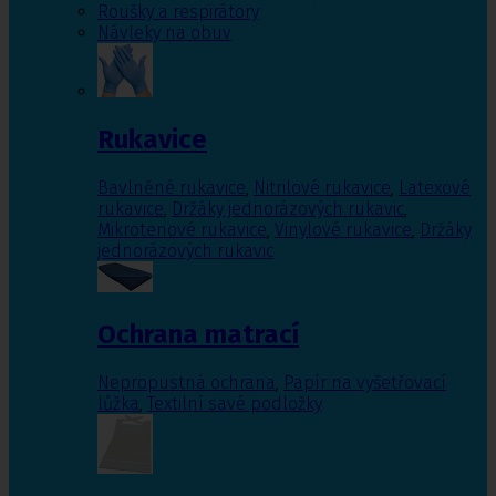
Roušky a respirátory
Návleky na obuv
Rukavice
Bavlněné rukavice
,
Nitrilové rukavice
,
Latexové
rukavice
,
Držáky jednorázových rukavic
,
Mikrotenové rukavice
,
Vinylové rukavice
,
Držáky
jednorázových rukavic
Ochrana matrací
Nepropustná ochrana
,
Papír na vyšetřovací
lůžka
,
Textilní savé podložky