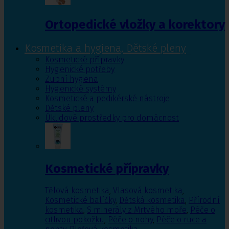
Ortopedické vložky a korektory
Kosmetika a hygiena, Dětské pleny
Kosmetické přípravky
Hygienické potřeby
Zubní hygiena
Hygienické systémy
Kosmetické a pedikérské nástroje
Dětské pleny
Úklidové prostředky pro domácnost
Kosmetické přípravky
Tělová kosmetika
,
Vlasová kosmetika
,
Kosmetické balíčky
,
Dětská kosmetika
,
Přírodní
kosmetika
,
S minerály z Mrtvého moře
,
Péče o
citlivou pokožku
,
Péče o nohy
,
Péče o ruce a