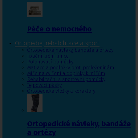
Péče o nemocného
Ortopedie, rehabilitace a sport
Ortopedické návleky, bandáže a ortézy
Fixační krční límce
Polohovací pomůcky
Matrace a podložky proti proleženinám
Míče na cvičení a doplňky k míčům
Rehabilitační a sportovní pomůcky
Tejpovací pásky
Ortopedické vložky a korektory
Ortopedické návleky, bandáže
a ortézy