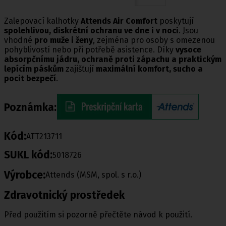
Zalepovací kalhotky
Attends Air Comfort
poskytují
spolehlivou, diskrétní ochranu ve dne i v noci
. Jsou
vhodné
pro muže i ženy
, zejména pro osoby s omezenou
pohyblivostí nebo při potřebě asistence. Díky
vysoce
absorpčnímu jádru, ochraně proti zápachu a praktickým
lepícím páskům
zajišťují
maximální komfort, sucho a
pocit bezpečí
.
Poznámka:
Kód:
ATT213711
SUKL kód:
5018726
Výrobce:
Attends (MSM, spol. s r.o.)
Zdravotnický prostředek
Před použitím si pozorně přečtěte návod k použití.