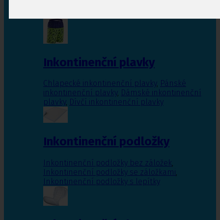
Inkontinenční vložky pro ženy
,
Inkontinenční
vložky pro muže
Inkontinenční plavky
Chlapecké inkontinenční plavky
,
Pánské
inkontinenční plavky
,
Dámské inkontinenční
plavky
,
Dívčí inkontinenční plavky
Inkontinenční podložky
Inkontinenční podložky bez záložek
,
Inkontinenční podložky se záložkami
,
Inkontinenční podložky s lepítky