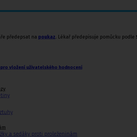
kaře předepsat na
poukaz
. Lékař předepisuje pomůcku podle
pro vložení uživatelského hodnocení
ézy
tiny
ýztuhy
nám
žky a sedáky proti proleženinám