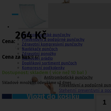
Punčochy,
ponožky
264 Kč
Antitrombotické punčochy
Preventivní a podpůrné punčochy
Cena:
Zdravotní kompresivní punčochy
Cena bez DPH: 235 Kč
Navlékače punčoch
Zdravotní ponožky
Cena za kus:
9 Kč
Stahovací prádlo
Doplňkový sortiment punčoch
Kompresní podkolenky
Dostupnost:
skladem
( více než 10 bal )
Antitrombotické punčochy
Skladové množství odesíláme už dnes
Preventivní a podpůrné pu
Stehenní preventivní a p
Vložit do košíku
a podpůrné