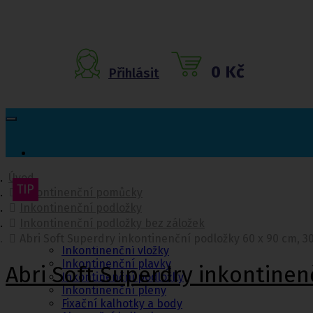
0 Kč
Přihlásit
Úvod
TIP
TIP
Inkontinenční pomůcky
Inkontinenční
Inkontinenční podložky
pomůcky
Inkontinenční podložky bez záložek
Inkontinenční kalhotky
Abri Soft Superdry inkontinenční podložky 60 x 90 cm, 3
Inkontinenční vložky
Inkontinenční plavky
Abri Soft Superdry inkontinen
Inkontinenční podložky
Inkontinenční pleny
Fixační kalhotky a body