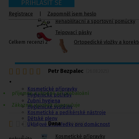
PŘIHLÁSIT SE
Registrace
|
Zapomněl jsem heslo
Rehabilitační a sportovní pomůcky
Tejpovací pásky
Ortopedické vložky a korekt
Celkem recenzí 2
Kosmetika a
Petr Bezpalec
(26.08.2025)
hygiena, Dětské
pleny
Kosmetické přípravky
příjemné a vhodné při přebaloání
Hygienické potřeby
Zubní hygiena
Zákazník výrobek doporučuje
Hygienické systémy
Kosmetické a pedikérské nástroje
Dětské pleny
Dana
(31.12.2022)
Úklidové prostředky pro domácnost
Kosmetické přípravky
nekupujte