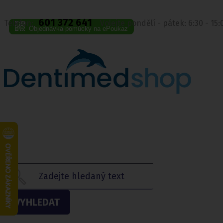
601 372 641
Telefon:
Volejte pondělí - pátek: 6:30 - 15
Objednávka pomůcky na ePoukaz
VYHLEDAT