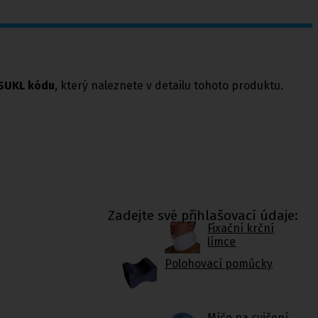
SUKL kódu
, který naleznete v detailu tohoto produktu.
Zadejte své přihlašovací údaje:
Fixační krční
límce
Polohovací pomůcky
Míče na cvičení