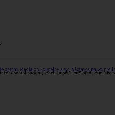
y
do sprchy
,
Madla do koupelny a wc
,
Nástavce na wc pro i
nkontinentní pacienty všech stupňů slouží především jako 