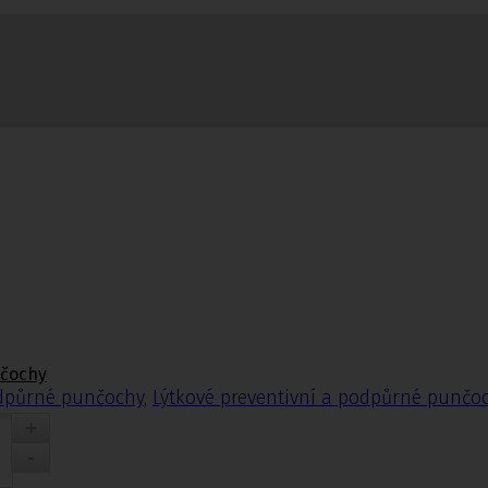
nčochy
odpůrné punčochy
,
Lýtkové preventivní a podpůrné punčo