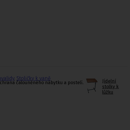
nvalidy
,
Stoličky k vaně
Jídelní
ochrana čalouněného nábytku a postelí.
stolky k
lůžku