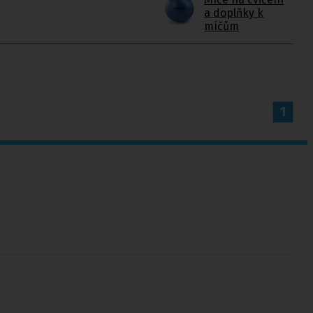
a doplňky k
míčům
1