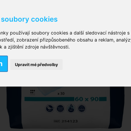
soubory cookies
kové kalhotky zalepovací
,
Inkontinenční kalhotky dámsk
nky používají soubory cookies a další sledovací nástroje s 
ostředí, zobrazení přizpůsobeného obsahu a reklam, analýz
ční vložky pro muže
a zjištění zdroje návštěvnosti.
m
nkontinenční plavky
,
Dámské inkontinenční plavky
,
Dívčí
Upravit mé předvolby
ek
,
Inkontinenční podložky se záložkami
,
Inkontinenční po