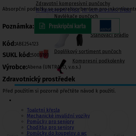
Zdravotní kompresivní punčochy
Absorpční podložky se superabsorbentem pro inkontinentní
II. kompresní třída
,
III. kompresivní třída
Navlékače punčoch
Poznámka:
Zdravotní ponožky
Stahovací prádlo
Kód:
ABE254123
Doplňkový sortiment punčoch
SUKL kód:
5003191
Kompresní podkolenky
Výrobce:
Abena (UNTRACO, v.o.s.)
Zdravotnický prostředek
Před použitím si pozorně přečtěte návod k použití.
Pomůcky pro
sebeobsluhu
Toaletní křesla
Mechanické invalidní vozíky
Pomůcky pro seniory
Chodítka pro seniory
Pomůcky do koupelny a wc