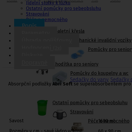
Dotaz
Porovnat
Hlídač cen
Doporučit
Tisk
Sdílet
Jídelní stolky k lůžku
Ostatní pomůcky pro sebeobsluhu
Stravování
Péče o nemocného
Popis
Toaletní křesla
Parametry
Úhrada pojišťovny
Mechanické invalidní vozíky
Hodnocení
(2x)
Pomůcky pro senior
Diskuze
Dopravné
Chodítka pro seniory
Pomůcky do koupelny a wc
Sedačky do vany
,
Sedačky 
Absorpční podložky
Abri Soft
se superabsorbentem pro i
Ostatní pomůcky pro sebeobsluhu
Stravování
Savost
1600 ml
Péče o nemocného
Rozměry v cm - savé jádro včetně
60 x 90 cm