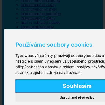
Inkontinenční kalhotky
Inkontinenční vložky
Inkontinenční plavky
Inkontinenční podložky
Inkontinenční pleny
Fixační kalhotky a body
Absorpční kalhotky
Péče o pánevní dno
Bylinky
Používáme soubory cookies
Tyto webové stránky používají soubory cookies a 
Inkontinenční kalhotky
nástroje s cílem vylepšení uživatelského prostředí
přizpůsobeného obsahu a reklam, analýzy návště
Plenkové kalhotky navlékací
,
Plenkové kalhotky
zalepovací
,
Inkontinenční kalhotky dámské
,
stránek a zjištění zdroje návštěvnosti.
Inkontinenční kalhotky pro muže
Souhlasím
Inkontinenční vložky
Upravit mé předvolby