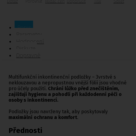
Dotaz
Porovnat
Hlídač cen
Doporučit
Tisk
Sdílet
Popis
Parametry
Hodnocení
Diskuze
Dopravné
Multifunkční inkontinenční podložky – 3vrstvé s
neklouzavou a nepropustnou vnější fólií jsou vhodné
pro účely použití.
Chrání lůžko před znečištěním,
zajišťují hygienu a pohodlí při každodenní péči o
osoby s inkontinencí.
Podložky jsou navrženy tak, aby poskytovaly
maximální ochranu a komfort
.
Přednosti