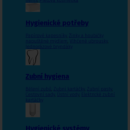
nehty
,
Pleťová kosmetika
Hygienické potřeby
Papírové kapesníky
,
Žínky a houbičky
napuštěné mýdlem
,
Vlhčené ubrousky
,
Jednorázové bryndáky
Zubní hygiena
Bělení zubů
,
Zubní kartáčky
,
Zubní pasty
,
Cestovní sady
,
Ústní vody
,
Elektrické zubní
kartáčky
Hygienické systémy