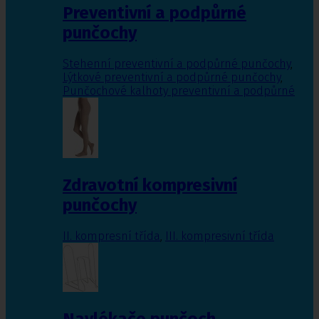
Preventivní a podpůrné
punčochy
Stehenní preventivní a podpůrné punčochy
,
Lýtkové preventivní a podpůrné punčochy
,
Punčochové kalhoty preventivní a podpůrné
Zdravotní kompresivní
punčochy
II. kompresní třída
,
III. kompresivní třída
Navlékače punčoch