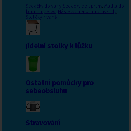
Sedačky do vany
,
Sedačky do sprchy
,
Madla do
koupelny a wc
,
Nástavce na wc pro invalidy
,
Stoličky k vaně
Jídelní stolky k lůžku
Ostatní pomůcky pro
sebeobsluhu
Stravování