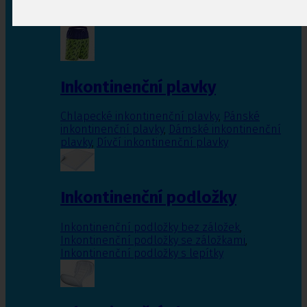
Inkontinenční vložky pro ženy
,
Inkontinenční
vložky pro muže
Inkontinenční plavky
Chlapecké inkontinenční plavky
,
Pánské
inkontinenční plavky
,
Dámské inkontinenční
plavky
,
Dívčí inkontinenční plavky
Inkontinenční podložky
Inkontinenční podložky bez záložek
,
Inkontinenční podložky se záložkami
,
Inkontinenční podložky s lepítky