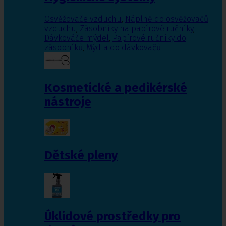
Osvěžovače vzduchu
,
Náplně do osvěžovačů
vzduchu
,
Zásobníky na papírové ručníky
,
Dávkováče mýdel
,
Papírové ručníky do
zásobníků
,
Mýdla do dávkovačů
Kosmetické a pedikérské
nástroje
Dětské pleny
Úklidové prostředky pro