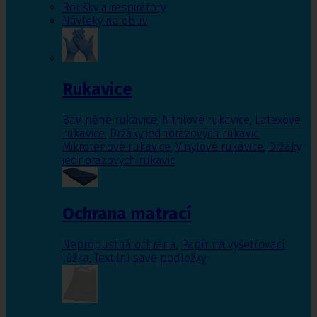
Roušky a respirátory
Návleky na obuv
Rukavice
Bavlněné rukavice
,
Nitrilové rukavice
,
Latexové
rukavice
,
Držáky jednorázových rukavic
,
Mikrotenové rukavice
,
Vinylové rukavice
,
Držáky
jednorázových rukavic
Ochrana matrací
Nepropustná ochrana
,
Papír na vyšetřovací
lůžka
,
Textilní savé podložky