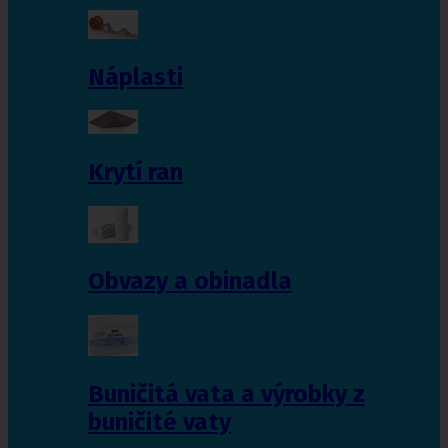
Náplasti
Krytí ran
Obvazy a obinadla
Buničitá vata a výrobky z
buničité vaty