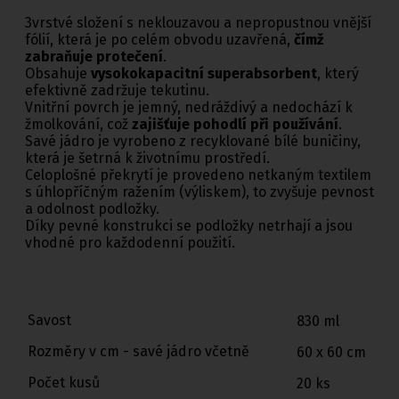
3vrstvé složení s neklouzavou a nepropustnou vnější
fólií, která je po celém obvodu uzavřená,
čímž
zabraňuje protečení
.
Obsahuje
vysokokapacitní superabsorbent
, který
efektivně zadržuje tekutinu.
Vnitřní povrch je jemný, nedráždivý a nedochází k
žmolkování, což
zajišťuje pohodlí při používání
.
Savé jádro je vyrobeno z recyklované bílé buničiny,
která je šetrná k životnímu prostředí.
Celoplošné překrytí je provedeno netkaným textilem
s úhlopříčným ražením (výliskem), to zvyšuje pevnost
a odolnost podložky.
Díky pevné konstrukci se podložky netrhají a jsou
vhodné pro každodenní použití.
Savost
830 ml
Rozměry v cm - savé jádro včetně
60 x 60 cm
Počet kusů
20 ks