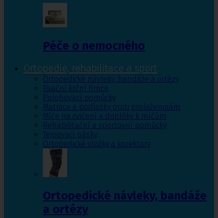
Péče o nemocného
Ortopedie, rehabilitace a sport
Ortopedické návleky, bandáže a ortézy
Fixační krční límce
Polohovací pomůcky
Matrace a podložky proti proleženinám
Míče na cvičení a doplňky k míčům
Rehabilitační a sportovní pomůcky
Tejpovací pásky
Ortopedické vložky a korektory
Ortopedické návleky, bandáže
a ortézy