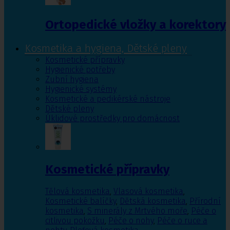
Ortopedické vložky a korektory
Kosmetika a hygiena, Dětské pleny
Kosmetické přípravky
Hygienické potřeby
Zubní hygiena
Hygienické systémy
Kosmetické a pedikérské nástroje
Dětské pleny
Úklidové prostředky pro domácnost
Kosmetické přípravky
Tělová kosmetika
,
Vlasová kosmetika
,
Kosmetické balíčky
,
Dětská kosmetika
,
Přírodní
kosmetika
,
S minerály z Mrtvého moře
,
Péče o
citlivou pokožku
,
Péče o nohy
,
Péče o ruce a