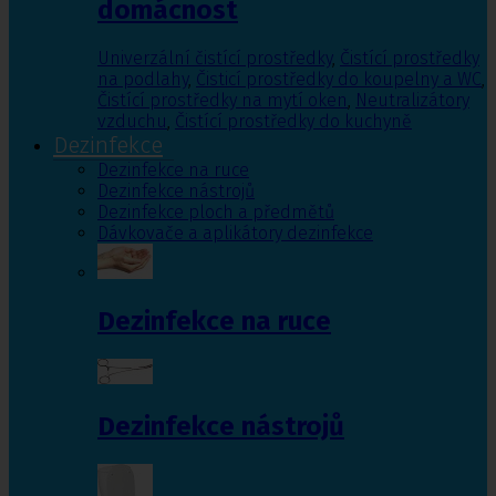
domácnost
Univerzální čistící prostředky
,
Čistící prostředky
na podlahy
,
Čisticí prostředky do koupelny a WC
,
Čistící prostředky na mytí oken
,
Neutralizátory
vzduchu
,
Čistící prostředky do kuchyně
Dezinfekce
Dezinfekce na ruce
Dezinfekce nástrojů
Dezinfekce ploch a předmětů
Dávkovače a aplikátory dezinfekce
Dezinfekce na ruce
Dezinfekce nástrojů