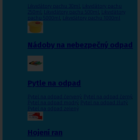
Likvidátory pachu 30ml
,
Likvidátory pachu
250ml
,
Likvidátory pachu 500ml
,
Likvidátory
pachu 5000ml
,
Likvidátory pachu 1000ml
Nádoby na nebezpečný odpad
Pytle na odpad
Pytel na odpad červený
,
Pytel na odpad černý
,
Pytel na odpad modrý
,
Pytel na odpad žlutý
,
Pytel na odpad zelený
Hojení ran