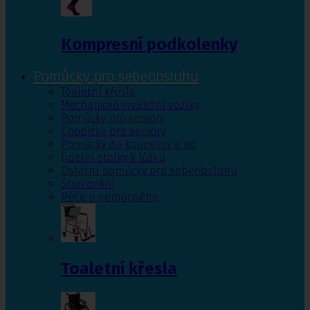
Kompresní podkolenky
Pomůcky pro sebeobsluhu
Toaletní křesla
Mechanické invalidní vozíky
Pomůcky pro seniory
Chodítka pro seniory
Pomůcky do koupelny a wc
Jídelní stolky k lůžku
Ostatní pomůcky pro sebeobsluhu
Stravování
Péče o nemocného
Toaletní křesla