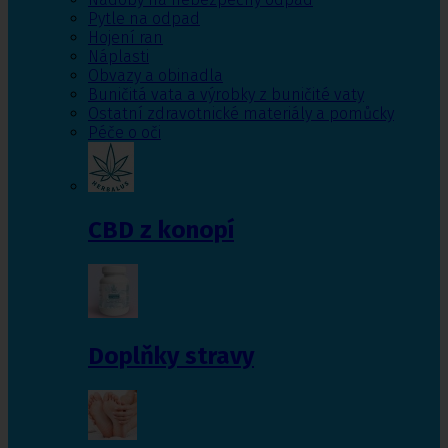
Pytle na odpad
Hojení ran
Náplasti
Obvazy a obinadla
Buničitá vata a výrobky z buničité vaty
Ostatní zdravotnické materiály a pomůcky
Péče o oči
CBD z konopí
Doplňky stravy