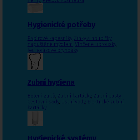
nehty
,
Pleťová kosmetika
Hygienické potřeby
Papírové kapesníky
,
Žínky a houbičky
napuštěné mýdlem
,
Vlhčené ubrousky
,
Jednorázové bryndáky
Zubní hygiena
Bělení zubů
,
Zubní kartáčky
,
Zubní pasty
,
Cestovní sady
,
Ústní vody
,
Elektrické zubní
kartáčky
Hygienické systémy