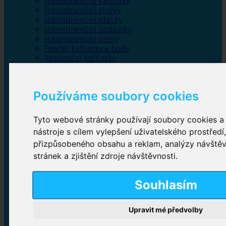
Inkontinenční kalhotky
Inkontinenční vložky
Inkontinenční plavky
Inkontinenční podložky
Inkontinenční pleny
Fixační kalhotky a body
Absorpční kalhotky
Péče o pánevní dno
Bylinky
Používáme soubory cookies
Tyto webové stránky používají soubory cookies a 
Inkontinenční kalhotky
nástroje s cílem vylepšení uživatelského prostředí
přizpůsobeného obsahu a reklam, analýzy návště
Plenkové kalhotky navlékací
,
Plenkové kalhotky
zalepovací
,
Inkontinenční kalhotky dámské
,
stránek a zjištění zdroje návštěvnosti.
Inkontinenční kalhotky pro muže
Souhlasím
Inkontinenční vložky
Upravit mé předvolby