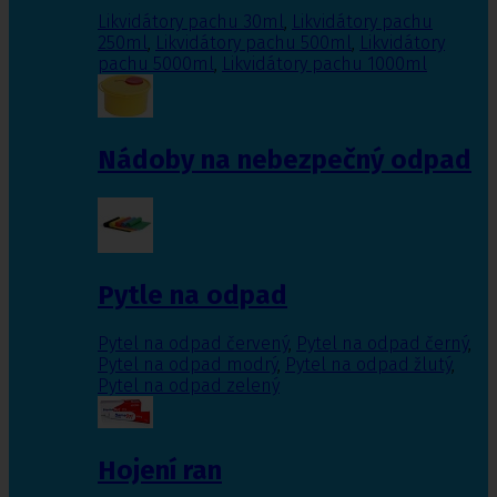
Likvidátory pachu 30ml
,
Likvidátory pachu
250ml
,
Likvidátory pachu 500ml
,
Likvidátory
pachu 5000ml
,
Likvidátory pachu 1000ml
Nádoby na nebezpečný odpad
Pytle na odpad
Pytel na odpad červený
,
Pytel na odpad černý
,
Pytel na odpad modrý
,
Pytel na odpad žlutý
,
Pytel na odpad zelený
Hojení ran