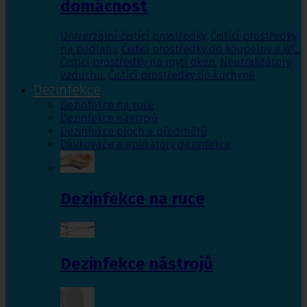
domácnost
Univerzální čistící prostředky
,
Čistící prostředky
na podlahy
,
Čisticí prostředky do koupelny a WC
,
Čistící prostředky na mytí oken
,
Neutralizátory
vzduchu
,
Čistící prostředky do kuchyně
Dezinfekce
Dezinfekce na ruce
Dezinfekce nástrojů
Dezinfekce ploch a předmětů
Dávkovače a aplikátory dezinfekce
Dezinfekce na ruce
Dezinfekce nástrojů