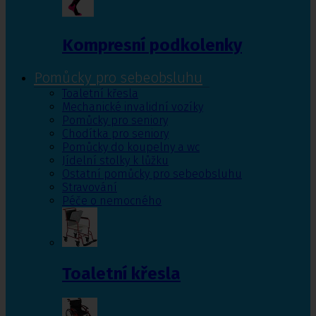
Kompresní podkolenky
Pomůcky pro sebeobsluhu
Toaletní křesla
Mechanické invalidní vozíky
Pomůcky pro seniory
Chodítka pro seniory
Pomůcky do koupelny a wc
Jídelní stolky k lůžku
Ostatní pomůcky pro sebeobsluhu
Stravování
Péče o nemocného
Toaletní křesla