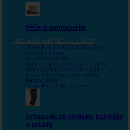
Péče o nemocného
Ortopedie, rehabilitace a sport
Ortopedické návleky, bandáže a ortézy
Fixační krční límce
Polohovací pomůcky
Matrace a podložky proti proleženinám
Míče na cvičení a doplňky k míčům
Rehabilitační a sportovní pomůcky
Tejpovací pásky
Ortopedické vložky a korektory
Ortopedické návleky, bandáže
a ortézy