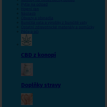
Pytle na odpad
Hojení ran
Náplasti
Obvazy a obinadla
Buničitá vata a výrobky z buničité vaty
Ostatní zdravotnické materiály a pomůcky
Péče o oči
CBD z konopí
Doplňky stravy