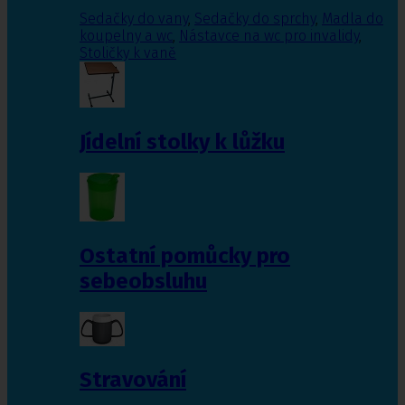
Sedačky do vany
,
Sedačky do sprchy
,
Madla do
koupelny a wc
,
Nástavce na wc pro invalidy
,
Stoličky k vaně
Jídelní stolky k lůžku
Ostatní pomůcky pro
sebeobsluhu
Stravování