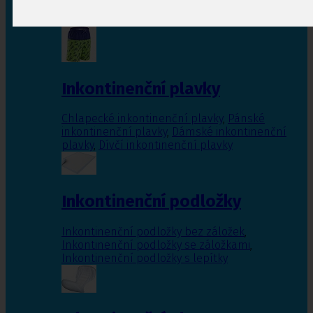
Inkontinenční vložky pro ženy
,
Inkontinenční
vložky pro muže
Inkontinenční plavky
Chlapecké inkontinenční plavky
,
Pánské
inkontinenční plavky
,
Dámské inkontinenční
plavky
,
Dívčí inkontinenční plavky
Inkontinenční podložky
Inkontinenční podložky bez záložek
,
Inkontinenční podložky se záložkami
,
Inkontinenční podložky s lepítky