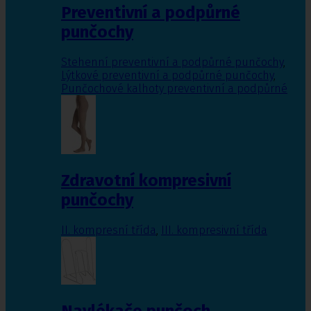
Preventivní a podpůrné
punčochy
Stehenní preventivní a podpůrné punčochy
,
Lýtkové preventivní a podpůrné punčochy
,
Punčochové kalhoty preventivní a podpůrné
Zdravotní kompresivní
punčochy
II. kompresní třída
,
III. kompresivní třída
Navlékače punčoch