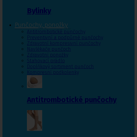
Bylinky
Punčochy, ponožky
Antitrombotické punčochy
Preventivní a podpůrné punčochy
Zdravotní kompresivní punčochy
Navlékače punčoch
Zdravotní ponožky
Stahovací prádlo
Doplňkový sortiment punčoch
Kompresní podkolenky
Antitrombotické punčochy