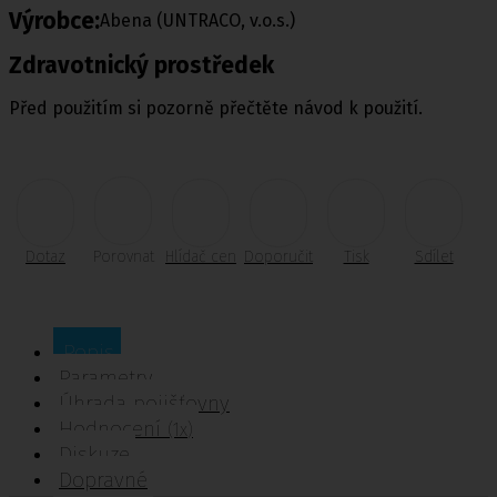
Výrobce:
Abena (UNTRACO, v.o.s.)
Zdravotnický prostředek
Před použitím si pozorně přečtěte návod k použití.
Dotaz
Porovnat
Hlídač cen
Doporučit
Tisk
Sdílet
Popis
Parametry
Úhrada pojišťovny
Hodnocení
(1x)
Diskuze
Dopravné