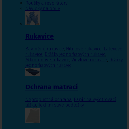
Roušky a respirátory
Návleky na obuv
Rukavice
Bavlněné rukavice
,
Nitrilové rukavice
,
Latexové
rukavice
,
Držáky jednorázových rukavic
,
Mikrotenové rukavice
,
Vinylové rukavice
,
Držáky
jednorázových rukavic
Ochrana matrací
Nepropustná ochrana
,
Papír na vyšetřovací
lůžka
,
Textilní savé podložky