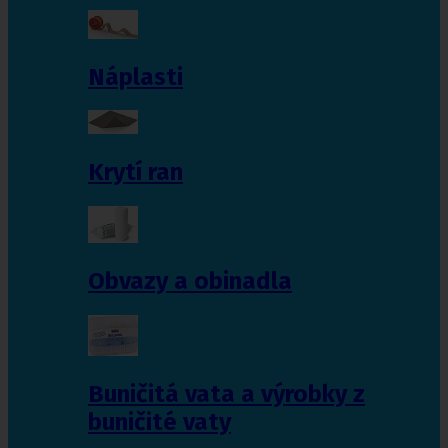
Náplasti
Krytí ran
Obvazy a obinadla
Buničitá vata a výrobky z
buničité vaty