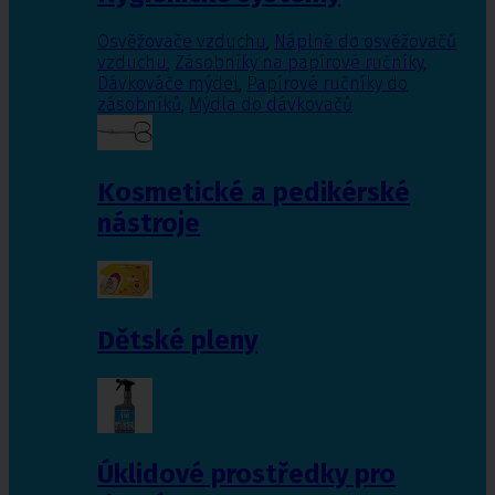
Osvěžovače vzduchu
,
Náplně do osvěžovačů
vzduchu
,
Zásobníky na papírové ručníky
,
Dávkováče mýdel
,
Papírové ručníky do
zásobníků
,
Mýdla do dávkovačů
Kosmetické a pedikérské
nástroje
Dětské pleny
Úklidové prostředky pro