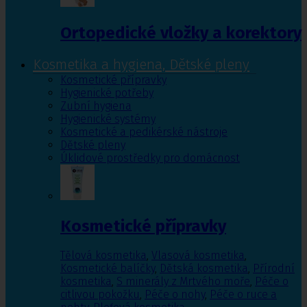
Ortopedické vložky a korektory
Kosmetika a hygiena, Dětské pleny
Kosmetické přípravky
Hygienické potřeby
Zubní hygiena
Hygienické systémy
Kosmetické a pedikérské nástroje
Dětské pleny
Úklidové prostředky pro domácnost
Kosmetické přípravky
Tělová kosmetika
,
Vlasová kosmetika
,
Kosmetické balíčky
,
Dětská kosmetika
,
Přírodní
kosmetika
,
S minerály z Mrtvého moře
,
Péče o
citlivou pokožku
,
Péče o nohy
,
Péče o ruce a