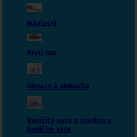
Náplasti
Krytí ran
Obvazy a obinadla
Buničitá vata a výrobky z
buničité vaty