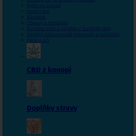
Pytle na odpad
Hojení ran
Náplasti
Obvazy a obinadla
Buničitá vata a výrobky z buničité vaty
Ostatní zdravotnické materiály a pomůcky
Péče o oči
CBD z konopí
Doplňky stravy