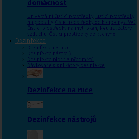
domácnost
Univerzální čistící prostředky
,
Čistící prostředky
na podlahy
,
Čisticí prostředky do koupelny a WC
,
Čistící prostředky na mytí oken
,
Neutralizátory
vzduchu
,
Čistící prostředky do kuchyně
Dezinfekce
Dezinfekce na ruce
Dezinfekce nástrojů
Dezinfekce ploch a předmětů
Dávkovače a aplikátory dezinfekce
Dezinfekce na ruce
Dezinfekce nástrojů