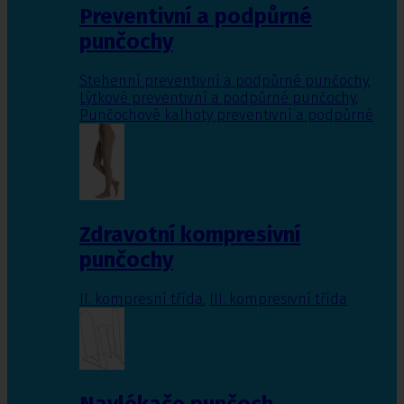
Preventivní a podpůrné
punčochy
Stehenní preventivní a podpůrné punčochy
,
Lýtkové preventivní a podpůrné punčochy
,
Punčochové kalhoty preventivní a podpůrné
Zdravotní kompresivní
punčochy
II. kompresní třída
,
III. kompresivní třída
Navlékače punčoch