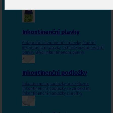
Inkontinenční vložky pro ženy
,
Inkontinenční
vložky pro muže
Inkontinenční plavky
Chlapecké inkontinenční plavky
,
Pánské
inkontinenční plavky
,
Dámské inkontinenční
plavky
,
Dívčí inkontinenční plavky
Inkontinenční podložky
Inkontinenční podložky bez záložek
,
Inkontinenční podložky se záložkami
,
Inkontinenční podložky s lepítky