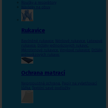
Roušky a respirátory
Návleky na obuv
Rukavice
Bavlněné rukavice
,
Nitrilové rukavice
,
Latexové
rukavice
,
Držáky jednorázových rukavic
,
Mikrotenové rukavice
,
Vinylové rukavice
,
Držáky
jednorázových rukavic
Ochrana matrací
Nepropustná ochrana
,
Papír na vyšetřovací
lůžka
,
Textilní savé podložky