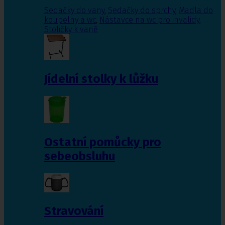
Sedačky do vany
,
Sedačky do sprchy
,
Madla do
koupelny a wc
,
Nástavce na wc pro invalidy
,
Stoličky k vaně
Jídelní stolky k lůžku
Ostatní pomůcky pro
sebeobsluhu
Stravování