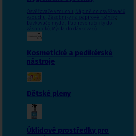
Osvěžovače vzduchu
,
Náplně do osvěžovačů
vzduchu
,
Zásobníky na papírové ručníky
,
Dávkováče mýdel
,
Papírové ručníky do
zásobníků
,
Mýdla do dávkovačů
Kosmetické a pedikérské
nástroje
Dětské pleny
Úklidové prostředky pro