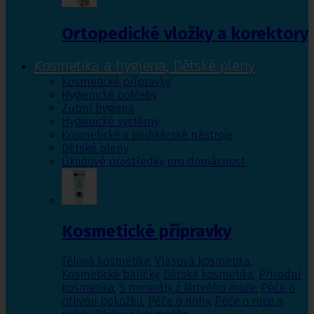
Ortopedické vložky a korektory
Kosmetika a hygiena, Dětské pleny
Kosmetické přípravky
Hygienické potřeby
Zubní hygiena
Hygienické systémy
Kosmetické a pedikérské nástroje
Dětské pleny
Úklidové prostředky pro domácnost
Kosmetické přípravky
Tělová kosmetika
,
Vlasová kosmetika
,
Kosmetické balíčky
,
Dětská kosmetika
,
Přírodní
kosmetika
,
S minerály z Mrtvého moře
,
Péče o
citlivou pokožku
,
Péče o nohy
,
Péče o ruce a