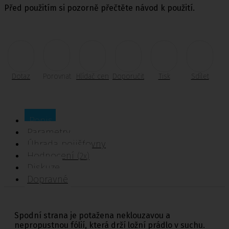
Před použitím si pozorně přečtěte návod k použití.
Dotaz
Porovnat
Hlídač cen
Doporučit
Tisk
Sdílet
Popis
Parametry
Úhrada pojišťovny
Hodnocení
(2x)
Diskuze
Dopravné
Spodní strana je potažena neklouzavou a
nepropustnou fólií, která drží ložní prádlo v suchu.