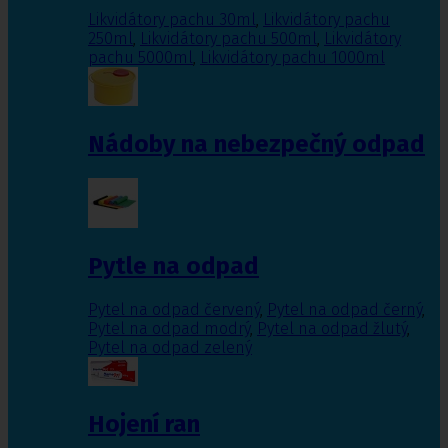
Likvidátory pachu 30ml
,
Likvidátory pachu
250ml
,
Likvidátory pachu 500ml
,
Likvidátory
pachu 5000ml
,
Likvidátory pachu 1000ml
Nádoby na nebezpečný odpad
Pytle na odpad
Pytel na odpad červený
,
Pytel na odpad černý
,
Pytel na odpad modrý
,
Pytel na odpad žlutý
,
Pytel na odpad zelený
Hojení ran