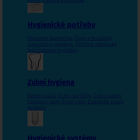
nehty
,
Pleťová kosmetika
Hygienické potřeby
Papírové kapesníky
,
Žínky a houbičky
napuštěné mýdlem
,
Vlhčené ubrousky
,
Jednorázové bryndáky
Zubní hygiena
Bělení zubů
,
Zubní kartáčky
,
Zubní pasty
,
Cestovní sady
,
Ústní vody
,
Elektrické zubní
kartáčky
Hygienické systémy