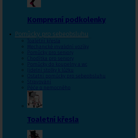
Kompresní podkolenky
Pomůcky pro sebeobsluhu
Toaletní křesla
Mechanické invalidní vozíky
Pomůcky pro seniory
Chodítka pro seniory
Pomůcky do koupelny a wc
Jídelní stolky k lůžku
Ostatní pomůcky pro sebeobsluhu
Stravování
Péče o nemocného
Toaletní křesla