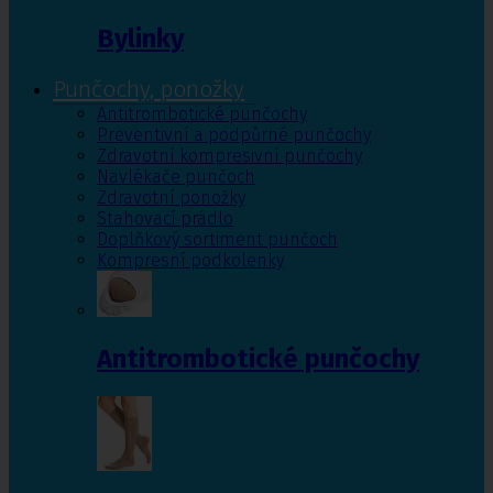
Bylinky
Punčochy, ponožky
Antitrombotické punčochy
Preventivní a podpůrné punčochy
Zdravotní kompresivní punčochy
Navlékače punčoch
Zdravotní ponožky
Stahovací prádlo
Doplňkový sortiment punčoch
Kompresní podkolenky
Antitrombotické punčochy