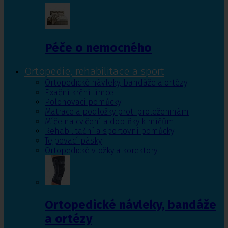
Péče o nemocného
Ortopedie, rehabilitace a sport
Ortopedické návleky, bandáže a ortézy
Fixační krční límce
Polohovací pomůcky
Matrace a podložky proti proleženinám
Míče na cvičení a doplňky k míčům
Rehabilitační a sportovní pomůcky
Tejpovací pásky
Ortopedické vložky a korektory
Ortopedické návleky, bandáže
a ortézy