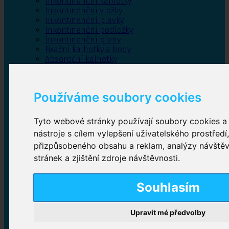
Inkontinenční kalhotky
Inkontinenční vložky
Inkontinenční plavky
Inkontinenční podložky
Inkontinenční pleny
Fixační kalhotky a body
Absorpční kalhotky
Péče o pánevní dno
Bylinky
Používáme soubory cookies
Tyto webové stránky používají soubory cookies a 
Inkontinenční kalhotky
nástroje s cílem vylepšení uživatelského prostředí
přizpůsobeného obsahu a reklam, analýzy návště
Plenkové kalhotky navlékací
,
Plenkové kalhotky
zalepovací
,
Inkontinenční kalhotky dámské
,
stránek a zjištění zdroje návštěvnosti.
Inkontinenční kalhotky pro muže
Souhlasím
Inkontinenční vložky
Upravit mé předvolby