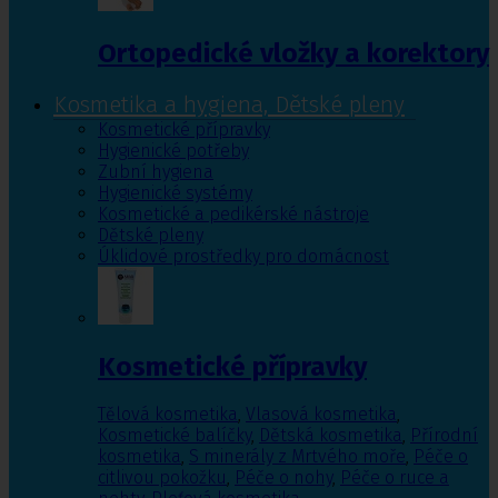
Ortopedické vložky a korektory
Kosmetika a hygiena, Dětské pleny
Kosmetické přípravky
Hygienické potřeby
Zubní hygiena
Hygienické systémy
Kosmetické a pedikérské nástroje
Dětské pleny
Úklidové prostředky pro domácnost
Kosmetické přípravky
Tělová kosmetika
,
Vlasová kosmetika
,
Kosmetické balíčky
,
Dětská kosmetika
,
Přírodní
kosmetika
,
S minerály z Mrtvého moře
,
Péče o
citlivou pokožku
,
Péče o nohy
,
Péče o ruce a