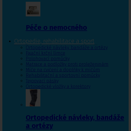
Péče o nemocného
Ortopedie, rehabilitace a sport
Ortopedické návleky, bandáže a ortézy
Fixační krční límce
Polohovací pomůcky
Matrace a podložky proti proleženinám
Míče na cvičení a doplňky k míčům
Rehabilitační a sportovní pomůcky
Tejpovací pásky
Ortopedické vložky a korektory
Ortopedické návleky, bandáže
a ortézy