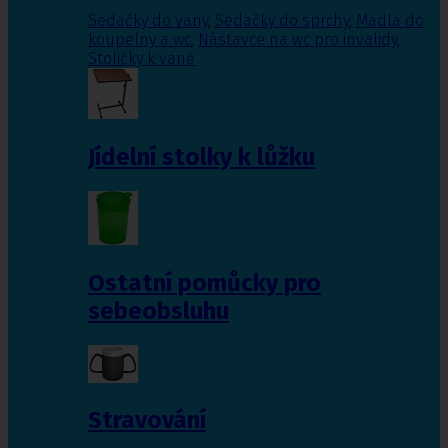
Sedačky do vany
,
Sedačky do sprchy
,
Madla do
koupelny a wc
,
Nástavce na wc pro invalidy
,
Stoličky k vaně
Jídelní stolky k lůžku
Ostatní pomůcky pro
sebeobsluhu
Stravování