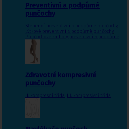
Preventivní a podpůrné
punčochy
Stehenní preventivní a podpůrné punčochy
,
Lýtkové preventivní a podpůrné punčochy
,
Punčochové kalhoty preventivní a podpůrné
Zdravotní kompresivní
punčochy
II. kompresní třída
,
III. kompresivní třída
Navlékače punčoch