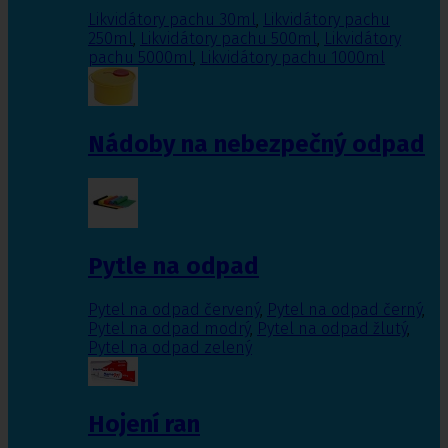
Likvidátory pachu 30ml
,
Likvidátory pachu
250ml
,
Likvidátory pachu 500ml
,
Likvidátory
pachu 5000ml
,
Likvidátory pachu 1000ml
Nádoby na nebezpečný odpad
Pytle na odpad
Pytel na odpad červený
,
Pytel na odpad černý
,
Pytel na odpad modrý
,
Pytel na odpad žlutý
,
Pytel na odpad zelený
Hojení ran