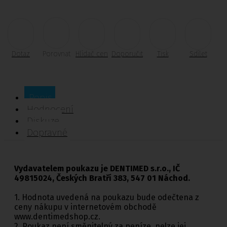
Dotaz
Porovnat
Hlídač cen
Doporučit
Tisk
Sdílet
Popis
Hodnocení
Diskuze
Dopravné
Vydavatelem poukazu je DENTIMED s.r.o., IČ
49815024, Českých Bratří 383, 547 01 Náchod.
1. Hodnota uvedená na poukazu bude odečtena z
ceny nákupu v internetovém obchodě
www.dentimedshop.cz.
2. Poukaz není směnitelný za peníze, nelze jej