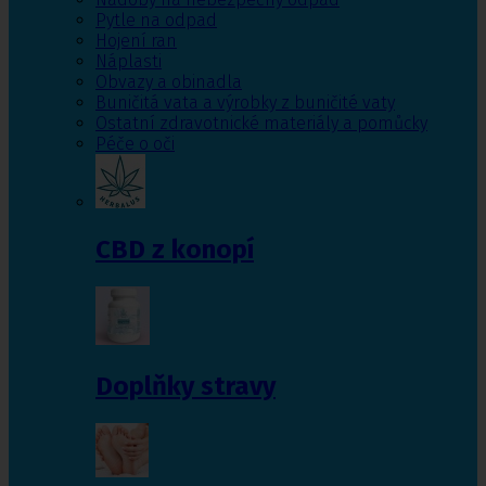
Pytle na odpad
Hojení ran
Náplasti
Obvazy a obinadla
Buničitá vata a výrobky z buničité vaty
Ostatní zdravotnické materiály a pomůcky
Péče o oči
CBD z konopí
Doplňky stravy