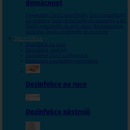
domácnost
Univerzální čistící prostředky
,
Čistící prostředky
na podlahy
,
Čisticí prostředky do koupelny a WC
,
Čistící prostředky na mytí oken
,
Neutralizátory
vzduchu
,
Čistící prostředky do kuchyně
Dezinfekce
Dezinfekce na ruce
Dezinfekce nástrojů
Dezinfekce ploch a předmětů
Dávkovače a aplikátory dezinfekce
Dezinfekce na ruce
Dezinfekce nástrojů