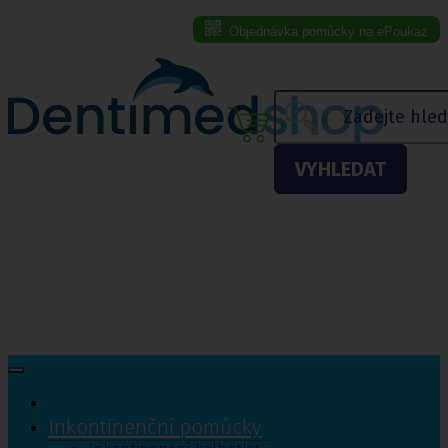
Objednávka pomůcky na ePoukaz
Menu eshopu
VYHLEDAT
Inkontinenční pomůcky