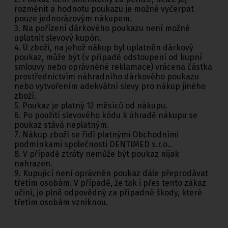
rozměnit a hodnotu poukazu je možné vyčerpat
pouze jednorázovým nákupem.
3. Na pořízení dárkového poukazu není možné
uplatnit slevový kupón.
4. U zboží, na jehož nákup byl uplatněn dárkový
poukaz, může být (v případě odstoupení od kupní
smlouvy nebo oprávněné reklamace) vrácena částka
prostřednictvím náhradního dárkového poukazu
nebo vytvořením adekvátní slevy pro nákup jiného
zboží.
5. Poukaz je platný 12 měsíců od nákupu.
6. Po použití slevového kódu k úhradě nákupu se
poukaz stává neplatným.
7. Nákup zboží se řídí platnými Obchodními
podmínkami společnosti DENTIMED s.r.o..
8. V případě ztráty nemůže být poukaz nijak
nahrazen.
9. Kupující není oprávněn poukaz dále přeprodávat
třetím osobám. V případě, že tak i přes tento zákaz
učiní, je plně odpovědný za případné škody, které
třetím osobám vzniknou.