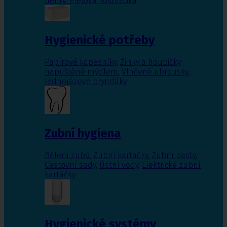
nehty
,
Pleťová kosmetika
Hygienické potřeby
Papírové kapesníky
,
Žínky a houbičky
napuštěné mýdlem
,
Vlhčené ubrousky
,
Jednorázové bryndáky
Zubní hygiena
Bělení zubů
,
Zubní kartáčky
,
Zubní pasty
,
Cestovní sady
,
Ústní vody
,
Elektrické zubní
kartáčky
Hygienické systémy