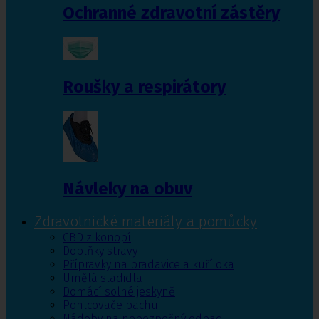
Ochranné zdravotní zástěry
Roušky a respirátory
Návleky na obuv
Zdravotnické materiály a pomůcky
CBD z konopí
Doplňky stravy
Přípravky na bradavice a kuří oka
Umělá sladidla
Domácí solné jeskyně
Pohlcovače pachu
Nádoby na nebezpečný odpad