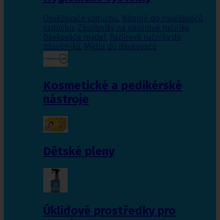
Osvěžovače vzduchu
,
Náplně do osvěžovačů
vzduchu
,
Zásobníky na papírové ručníky
,
Dávkováče mýdel
,
Papírové ručníky do
zásobníků
,
Mýdla do dávkovačů
Kosmetické a pedikérské
nástroje
Dětské pleny
Úklidové prostředky pro