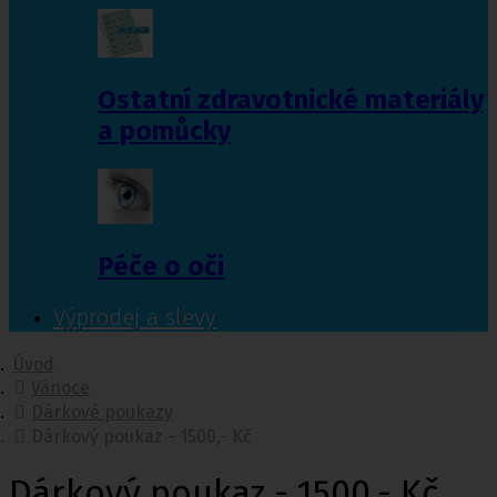
Ostatní zdravotnické materiály
a pomůcky
Péče o oči
Výprodej a slevy
Úvod
Vánoce
Dárkové poukazy
Dárkový poukaz - 1500,- Kč
Dárkový poukaz - 1500,- Kč