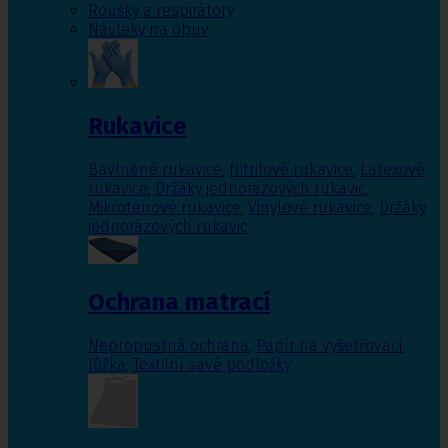
Roušky a respirátory
Návleky na obuv
Rukavice
Bavlněné rukavice
,
Nitrilové rukavice
,
Latexové
rukavice
,
Držáky jednorázových rukavic
,
Mikrotenové rukavice
,
Vinylové rukavice
,
Držáky
jednorázových rukavic
Ochrana matrací
Nepropustná ochrana
,
Papír na vyšetřovací
lůžka
,
Textilní savé podložky