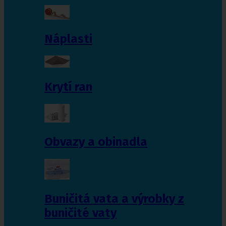
Náplasti
Krytí ran
Obvazy a obinadla
Buničitá vata a výrobky z
buničité vaty