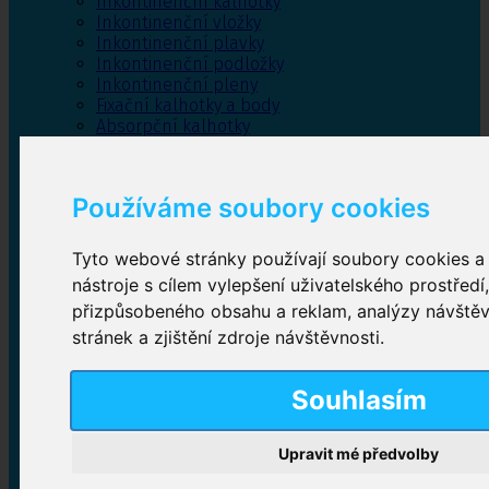
Inkontinenční kalhotky
Inkontinenční vložky
Inkontinenční plavky
Inkontinenční podložky
Inkontinenční pleny
Fixační kalhotky a body
Absorpční kalhotky
Péče o pánevní dno
Bylinky
Používáme soubory cookies
Tyto webové stránky používají soubory cookies a 
Inkontinenční kalhotky
nástroje s cílem vylepšení uživatelského prostředí
přizpůsobeného obsahu a reklam, analýzy návště
Plenkové kalhotky navlékací
,
Plenkové kalhotky
zalepovací
,
Inkontinenční kalhotky dámské
,
stránek a zjištění zdroje návštěvnosti.
Inkontinenční kalhotky pro muže
Souhlasím
Inkontinenční vložky
Upravit mé předvolby