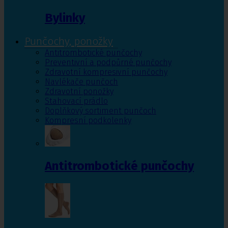
Bylinky
Punčochy, ponožky
Antitrombotické punčochy
Preventivní a podpůrné punčochy
Zdravotní kompresivní punčochy
Navlékače punčoch
Zdravotní ponožky
Stahovací prádlo
Doplňkový sortiment punčoch
Kompresní podkolenky
Antitrombotické punčochy