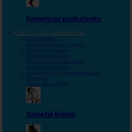
Kompresní podkolenky
Pomůcky pro sebeobsluhu
Toaletní křesla
Mechanické invalidní vozíky
Pomůcky pro seniory
Chodítka pro seniory
Pomůcky do koupelny a wc
Jídelní stolky k lůžku
Ostatní pomůcky pro sebeobsluhu
Stravování
Péče o nemocného
Toaletní křesla