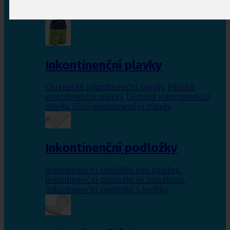
Inkontinenční vložky pro ženy
,
Inkontinenční
vložky pro muže
Inkontinenční plavky
Chlapecké inkontinenční plavky
,
Pánské
inkontinenční plavky
,
Dámské inkontinenční
plavky
,
Dívčí inkontinenční plavky
Inkontinenční podložky
Inkontinenční podložky bez záložek
,
Inkontinenční podložky se záložkami
,
Inkontinenční podložky s lepítky