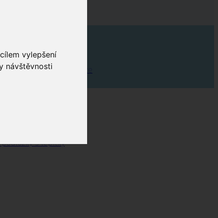
cílem vylepšení
y návštěvnosti
inenční kalhotky pro muže
 inkontinenční plavky
 podložky s lepítky