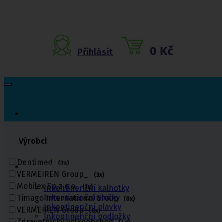
0 Kč
Přihlásit
Výrobci
Inkontinenční
Dentimed
(2x)
pomůcky
VERMEIREN Group_
(3x)
Mobilex Sp.z.o.o.
Inkontinenční kalhotky
(1x)
Inkontinenční vložky
Timago International Group
(8x)
Inkontinenční plavky
VERMEIREN Group
(6x)
Inkontinenční podložky
Zdravotnický velkoobchod