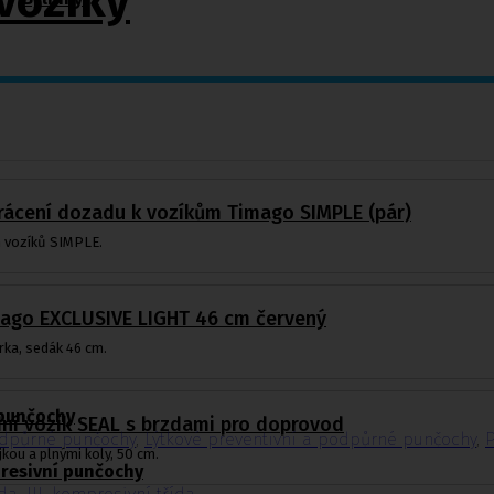
vozíky
vrácení dozadu k vozíkům Timago SIMPLE (pár)
 vozíků SIMPLE.
imago EXCLUSIVE LIGHT 46 cm červený
ka, sedák 46 cm.
 punčochy
dní vozík SEAL s brzdami pro doprovod
odpůrné punčochy
,
Lýtkové preventivní a podpůrné punčochy
,
P
jkou a plnými koly, 50 cm.
resivní punčochy