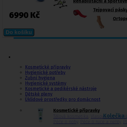
Rehabilitační a sportov
Tejpovací pásk
6990 Kč
Ortope
Do košíku
Kosmetika a
hygiena, Dětské
pleny
Kosmetické přípravky
Hygienické potřeby
Zubní hygiena
Hygienické systémy
Kosmetické a pedikérské nástroje
Dětské pleny
Úklidové prostředky pro domácnost
Kosmetické přípravky
Kolečka 
Tělová kosmetika
,
Vlasová kosmetik
Péče o nohy
,
Péče o ruce a nehty
,
P