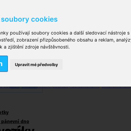
soubory cookies
 372 641
nky používají soubory cookies a další sledovací nástroje s 
 616 039
ostředí, zobrazení přizpůsobeného obsahu a reklam, analýz
vé kalhotky zalepovací
,
Inkontinenční kalhotky dámské
,
Inkont
a zjištění zdroje návštěvnosti.
tinenční vložky pro muže
m
Upravit mé předvolby
ské inkontinenční plavky
,
Dámské inkontinenční plavky
,
Dívčí
z záložek
,
Inkontinenční podložky se záložkami
,
Inkontinenční
otky
 pánevní dno
Bylinky