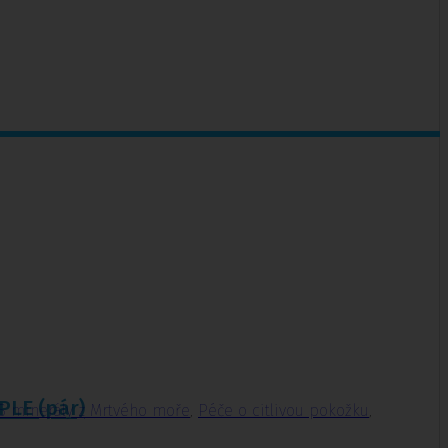
PLE (pár)
S minerály z Mrtvého moře
,
Péče o citlivou pokožku
,