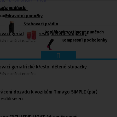
ída
,
III. kompresivní třída
kače punčoch
ansportní SEAL
Zdravotní ponožky
m rámem.
Stahovací prádlo
Doplňkový sortiment punčoch
ovací geriatrické křeslo, dělené stupačky
Kompresní podkolenky
tí v interiéru i exteriéru.
ovací geriatrické křeslo, dělené stupačky
tí v interiéru i exteriéru.
vrácení dozadu k vozíkům Timago SIMPLE (pár)
 vozíků SIMPLE.