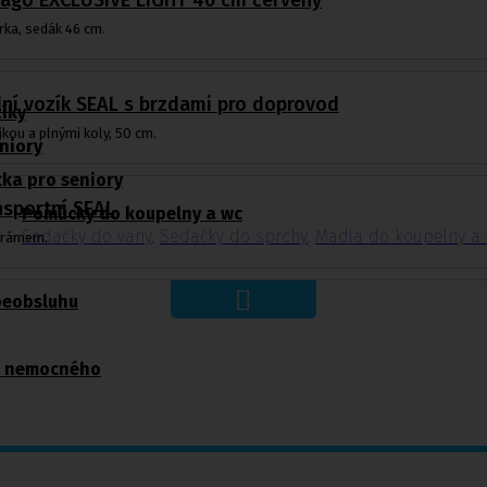
imago EXCLUSIVE LIGHT 46 cm červený
ka, sedák 46 cm.
dní vozík SEAL s brzdami pro doprovod
zíky
jkou a plnými koly, 50 cm.
niory
ka pro seniory
ansportní SEAL
Pomůcky do koupelny a wc
Sedačky do vany
,
Sedačky do sprchy
,
Madla do koupelny a
m rámem.
beobsluhu
o nemocného