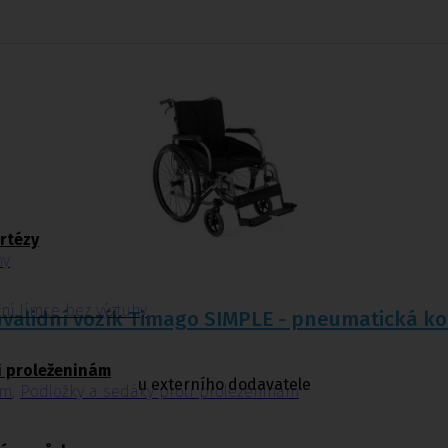
rtézy
ny
ční límce bez výztuhy
nvalidní vozík Timago SIMPLE - pneumatická ko
i proleženinám
u externího dodavatele
ám
,
Podložky a sedáky proti proleženinám