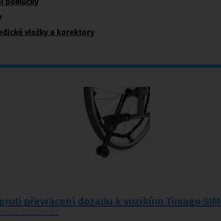
ní pomůcky
y
dické vložky a korektory
proti převrácení dozadu k vozíkům Timago SIM
a
,
Kosmetické balíčky
,
Dětská kosmetika
,
Přírodní kosmetika
,
leťová kosmetika