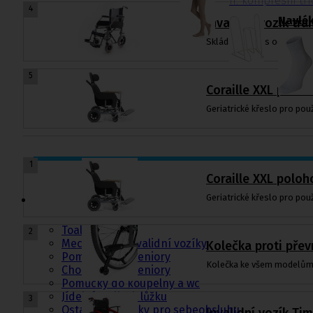
II. kompresní tř
4
Navlé
Invalidní vozík tr
Skládací vozík s ocelový
5
Coraille XXL poloh
Geriatrické křeslo pro použi
1
Coraille XXL poloh
Pomůcky pro
sebeobsluhu
Geriatrické křeslo pro použi
Toaletní křesla
2
Mechanické invalidní vozíky
Kolečka proti pře
Pomůcky pro seniory
Kolečka ke všem modelům
Chodítka pro seniory
Pomůcky do koupelny a wc
Jídelní stolky k lůžku
3
Ostatní pomůcky pro sebeobsluhu