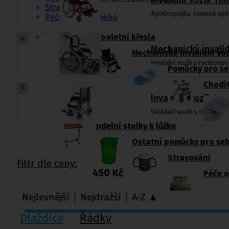
Invalidní vozík T
Stravování
Rychlospojka, lomená opěr
Péče o nemocného
Toaletní křesla
4
Mechanický invali
Mechanické invalidní vo
Invalidní vozík s rychlospo
Pomůcky pro se
Chodít
5
Invalidní vozík tr
Skládací vozík s ocelový
Jídelní stolky k lůžku
Ostatní pomůcky pro se
Stravování
Filtr dle ceny:
450 Kč
Péče 
Nejlevnější
Nejdražší
A-Z ▲
Dlaždice
Řádky