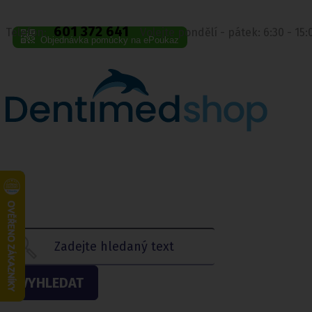
601 372 641
Telefon:
Volejte pondělí - pátek: 6:30 - 15
Objednávka pomůcky na ePoukaz
VYHLEDAT