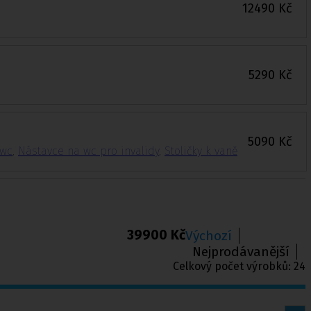
12490
Kč
5290
Kč
5090
Kč
 wc
,
Nástavce na wc pro invalidy
,
Stoličky k vaně
39900 Kč
Výchozí
Nejprodávanější
Celkový počet výrobků:
24