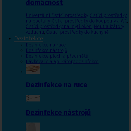
domácnost
Univerzální čistící prostředky
,
Čistící prostředky
na podlahy
,
Čisticí prostředky do koupelny a WC
,
Čistící prostředky na mytí oken
,
Neutralizátory
vzduchu
,
Čistící prostředky do kuchyně
Dezinfekce
Dezinfekce na ruce
Dezinfekce nástrojů
Dezinfekce ploch a předmětů
Dávkovače a aplikátory dezinfekce
Dezinfekce na ruce
Dezinfekce nástrojů