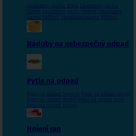
Likvidátory pachu 30ml
,
Likvidátory pachu
250ml
,
Likvidátory pachu 500ml
,
Likvidátory
pachu 5000ml
,
Likvidátory pachu 1000ml
Nádoby na nebezpečný odpad
Pytle na odpad
Pytel na odpad červený
,
Pytel na odpad černý
,
Pytel na odpad modrý
,
Pytel na odpad žlutý
,
Pytel na odpad zelený
Hojení ran