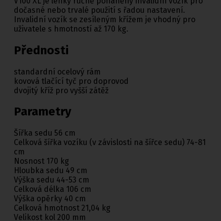
V100 XL je lehký ručně poháněný invalidní vozík pro
dočasné nebo trvalé použití s řadou nastavení.
Invalidní vozík se zesíleným křížem je vhodný pro
uživatele s hmotností až 170 kg.
Přednosti
standardní ocelový rám
kovová tlačící tyč pro doprovod
dvojitý kříž pro vyšší zátěž
Parametry
Šířka sedu 56 cm
Celková šířka vozíku (v závislosti na šířce sedu) 74-81
cm
Nosnost 170 kg
Hloubka sedu 49 cm
Výška sedu 44-53 cm
Celková délka 106 cm
Výška opěrky 40 cm
Celková hmotnost 21,04 kg
Velikost kol 200 mm