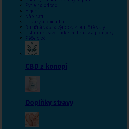
Pytle na odpad
Hojení ran
Náplasti
Obvazy a obinadla
Buničitá vata a výrobky z buničité vaty
Ostatní zdravotnické materiály a pomůcky
Péče o oči
CBD z konopí
Doplňky stravy