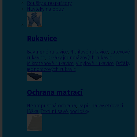
Roušky a respirátory
Návleky na obuv
Rukavice
Bavlněné rukavice
,
Nitrilové rukavice
,
Latexové
rukavice
,
Držáky jednorázových rukavic
,
Mikrotenové rukavice
,
Vinylové rukavice
,
Držáky
jednorázových rukavic
Ochrana matrací
Nepropustná ochrana
,
Papír na vyšetřovací
lůžka
,
Textilní savé podložky