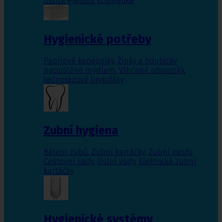
nehty
,
Pleťová kosmetika
Hygienické potřeby
Papírové kapesníky
,
Žínky a houbičky
napuštěné mýdlem
,
Vlhčené ubrousky
,
Jednorázové bryndáky
Zubní hygiena
Bělení zubů
,
Zubní kartáčky
,
Zubní pasty
,
Cestovní sady
,
Ústní vody
,
Elektrické zubní
kartáčky
Hygienické systémy