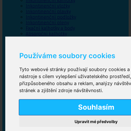
Inkontinenční kalhotky
Inkontinenční vložky
Inkontinenční plavky
Inkontinenční podložky
Inkontinenční pleny
Fixační kalhotky a body
Absorpční kalhotky
Péče o pánevní dno
Bylinky
Používáme soubory cookies
Tyto webové stránky používají soubory cookies a 
Inkontinenční kalhotky
nástroje s cílem vylepšení uživatelského prostředí
přizpůsobeného obsahu a reklam, analýzy návště
Plenkové kalhotky navlékací
,
Plenkové kalhotky
zalepovací
,
Inkontinenční kalhotky dámské
,
stránek a zjištění zdroje návštěvnosti.
Inkontinenční kalhotky pro muže
Souhlasím
Inkontinenční vložky
Upravit mé předvolby