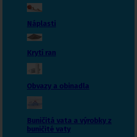
Náplasti
Krytí ran
Obvazy a obinadla
Buničitá vata a výrobky z
buničité vaty