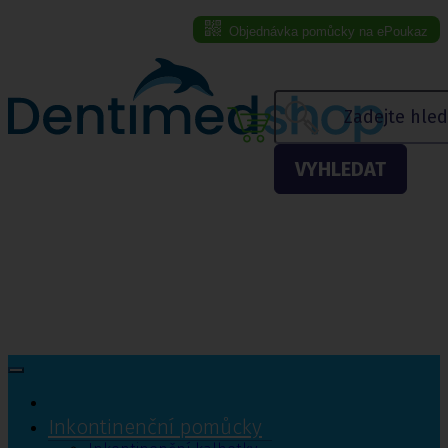
Objednávka pomůcky na ePoukaz
Menu eshopu
VYHLEDAT
Inkontinenční pomůcky