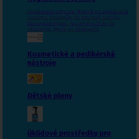
Osvěžovače vzduchu
,
Náplně do osvěžovačů
vzduchu
,
Zásobníky na papírové ručníky
,
Dávkováče mýdel
,
Papírové ručníky do
zásobníků
,
Mýdla do dávkovačů
Kosmetické a pedikérské
nástroje
Dětské pleny
Úklidové prostředky pro