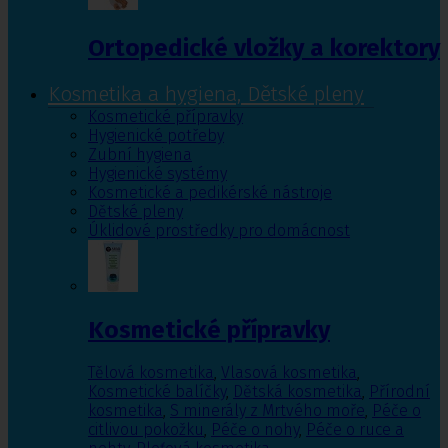
Ortopedické vložky a korektory
Kosmetika a hygiena, Dětské pleny
Kosmetické přípravky
Hygienické potřeby
Zubní hygiena
Hygienické systémy
Kosmetické a pedikérské nástroje
Dětské pleny
Úklidové prostředky pro domácnost
Kosmetické přípravky
Tělová kosmetika
,
Vlasová kosmetika
,
Kosmetické balíčky
,
Dětská kosmetika
,
Přírodní
kosmetika
,
S minerály z Mrtvého moře
,
Péče o
citlivou pokožku
,
Péče o nohy
,
Péče o ruce a