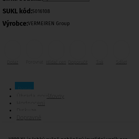
SUKL kód:
5016108
Výrobce:
VERMEIREN Group
Dotaz
Porovnat
Hlídač cen
Doporučit
Tisk
Sdílet
Popis
Úhrada pojišťovny
Hodnocení
Diskuze
Dopravné