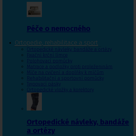
Péče o nemocného
Ortopedie, rehabilitace a sport
Ortopedické návleky, bandáže a ortézy
Fixační krční límce
Polohovací pomůcky
Matrace a podložky proti proleženinám
Míče na cvičení a doplňky k míčům
Rehabilitační a sportovní pomůcky
Tejpovací pásky
Ortopedické vložky a korektory
Ortopedické návleky, bandáže
a ortézy