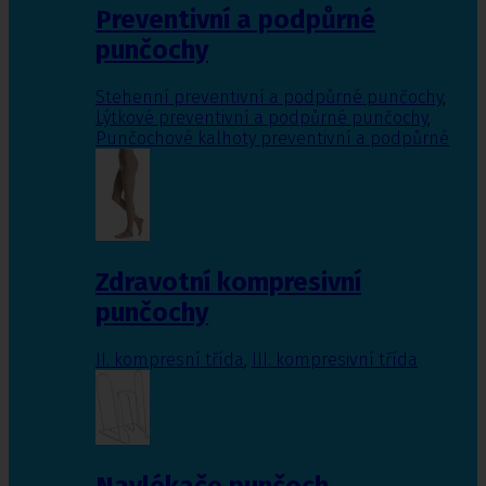
Preventivní a podpůrné
punčochy
Stehenní preventivní a podpůrné punčochy
,
Lýtkové preventivní a podpůrné punčochy
,
Punčochové kalhoty preventivní a podpůrné
Zdravotní kompresivní
punčochy
II. kompresní třída
,
III. kompresivní třída
Navlékače punčoch