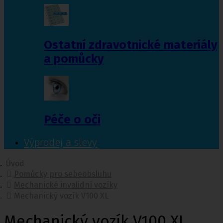
Ostatní zdravotnické materiály
a pomůcky
Péče o oči
Výprodej a slevy
Úvod
Pomůcky pro sebeobsluhu
Mechanické invalidní vozíky
Mechanický vozík V100 XL
Mechanický vozík V100 XL