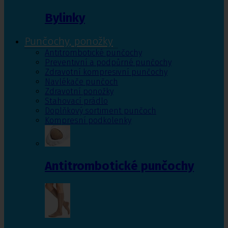
Bylinky
Punčochy, ponožky
Antitrombotické punčochy
Preventivní a podpůrné punčochy
Zdravotní kompresivní punčochy
Navlékače punčoch
Zdravotní ponožky
Stahovací prádlo
Doplňkový sortiment punčoch
Kompresní podkolenky
Antitrombotické punčochy