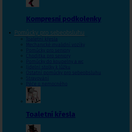
Kompresní podkolenky
Pomůcky pro sebeobsluhu
Toaletní křesla
Mechanické invalidní vozíky
Pomůcky pro seniory
Chodítka pro seniory
Pomůcky do koupelny a wc
Jídelní stolky k lůžku
Ostatní pomůcky pro sebeobsluhu
Stravování
Péče o nemocného
Toaletní křesla