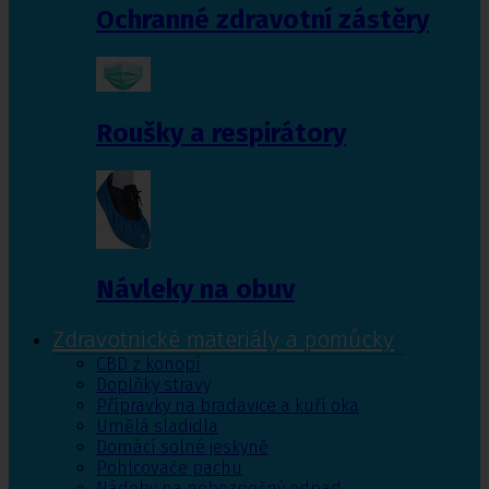
Ochranné zdravotní zástěry
Roušky a respirátory
Návleky na obuv
Zdravotnické materiály a pomůcky
CBD z konopí
Doplňky stravy
Přípravky na bradavice a kuří oka
Umělá sladidla
Domácí solné jeskyně
Pohlcovače pachu
Nádoby na nebezpečný odpad