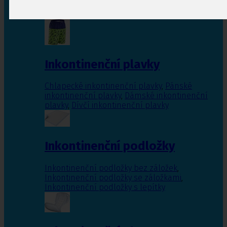
Inkontinenční vložky pro ženy
,
Inkontinenční
vložky pro muže
Inkontinenční plavky
Chlapecké inkontinenční plavky
,
Pánské
inkontinenční plavky
,
Dámské inkontinenční
plavky
,
Dívčí inkontinenční plavky
Inkontinenční podložky
Inkontinenční podložky bez záložek
,
Inkontinenční podložky se záložkami
,
Inkontinenční podložky s lepítky