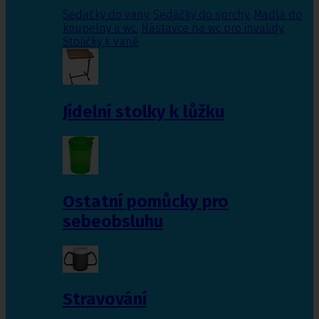
Sedačky do vany
,
Sedačky do sprchy
,
Madla do
koupelny a wc
,
Nástavce na wc pro invalidy
,
Stoličky k vaně
Jídelní stolky k lůžku
Ostatní pomůcky pro
sebeobsluhu
Stravování