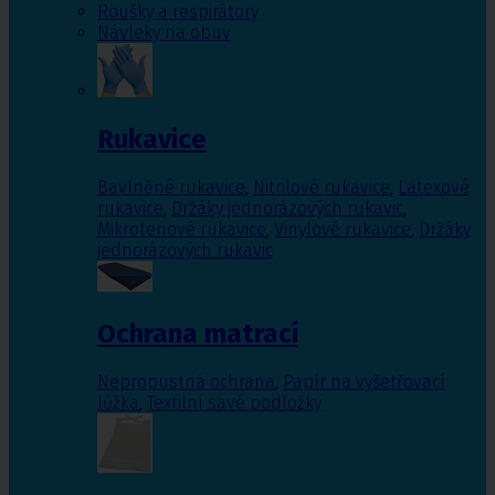
Roušky a respirátory
Návleky na obuv
Rukavice
Bavlněné rukavice
,
Nitrilové rukavice
,
Latexové
rukavice
,
Držáky jednorázových rukavic
,
Mikrotenové rukavice
,
Vinylové rukavice
,
Držáky
jednorázových rukavic
Ochrana matrací
Nepropustná ochrana
,
Papír na vyšetřovací
lůžka
,
Textilní savé podložky