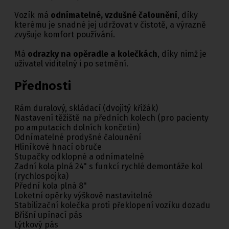
Vozík má
odnímatelné, vzdušné čalounění
, díky
kterému je snadné jej udržovat v čistotě, a výrazně
zvyšuje komfort používání.
Má
odrazky na opěradle a kolečkách
, díky nimž je
uživatel viditelný i po setmění.
Přednosti
Rám duralový, skládací (dvojitý křižák)
Nastavení těžiště na předních kolech (pro pacienty
po amputacích dolních končetin)
Odnímatelné prodyšné čalounění
Hliníkové hnací obruče
Stupačky odklopné a odnímatelné
Zadní kola plná 24" s funkcí rychlé demontáže kol
(rychlospojka)
Přední kola plná 8"
Loketní opěrky výškově nastavitelné
Stabilizační kolečka proti překlopení vozíku dozadu
Břišní upínací pás
Lýtkový pás