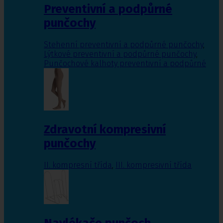
Preventivní a podpůrné
punčochy
Stehenní preventivní a podpůrné punčochy
,
Lýtkové preventivní a podpůrné punčochy
,
Punčochové kalhoty preventivní a podpůrné
Zdravotní kompresivní
punčochy
II. kompresní třída
,
III. kompresivní třída
Navlékače punčoch