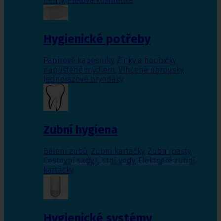
nehty
,
Pleťová kosmetika
Hygienické potřeby
Papírové kapesníky
,
Žínky a houbičky
napuštěné mýdlem
,
Vlhčené ubrousky
,
Jednorázové bryndáky
Zubní hygiena
Bělení zubů
,
Zubní kartáčky
,
Zubní pasty
,
Cestovní sady
,
Ústní vody
,
Elektrické zubní
kartáčky
Hygienické systémy