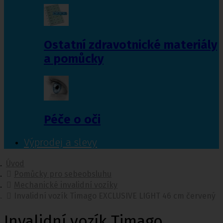
Ostatní zdravotnické materiály
a pomůcky
Péče o oči
Výprodej a slevy
Úvod
Pomůcky pro sebeobsluhu
Mechanické invalidní vozíky
Invalidní vozík Timago EXCLUSIVE LIGHT 46 cm červený
Invalidní vozík Timago