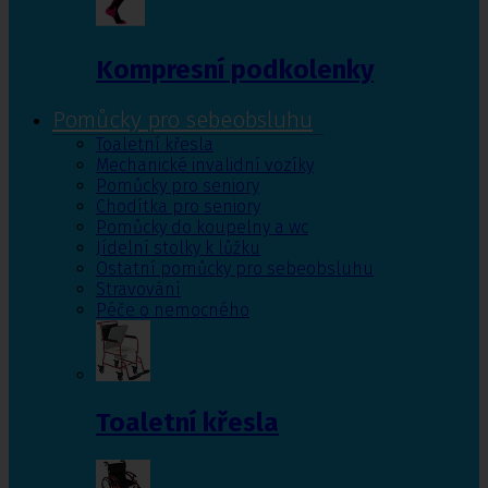
Kompresní podkolenky
Pomůcky pro sebeobsluhu
Toaletní křesla
Mechanické invalidní vozíky
Pomůcky pro seniory
Chodítka pro seniory
Pomůcky do koupelny a wc
Jídelní stolky k lůžku
Ostatní pomůcky pro sebeobsluhu
Stravování
Péče o nemocného
Toaletní křesla