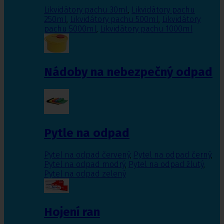
Likvidátory pachu 30ml
,
Likvidátory pachu
250ml
,
Likvidátory pachu 500ml
,
Likvidátory
pachu 5000ml
,
Likvidátory pachu 1000ml
Nádoby na nebezpečný odpad
Pytle na odpad
Pytel na odpad červený
,
Pytel na odpad černý
,
Pytel na odpad modrý
,
Pytel na odpad žlutý
,
Pytel na odpad zelený
Hojení ran