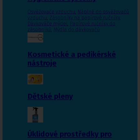
Osvěžovače vzduchu
,
Náplně do osvěžovačů
vzduchu
,
Zásobníky na papírové ručníky
,
Dávkováče mýdel
,
Papírové ručníky do
zásobníků
,
Mýdla do dávkovačů
Kosmetické a pedikérské
nástroje
Dětské pleny
Úklidové prostředky pro