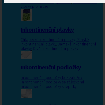
Inkontinenční vložky pro ženy
,
Inkontinenční
vložky pro muže
Inkontinenční plavky
Chlapecké inkontinenční plavky
,
Pánské
inkontinenční plavky
,
Dámské inkontinenční
plavky
,
Dívčí inkontinenční plavky
Inkontinenční podložky
Inkontinenční podložky bez záložek
,
Inkontinenční podložky se záložkami
,
Inkontinenční podložky s lepítky