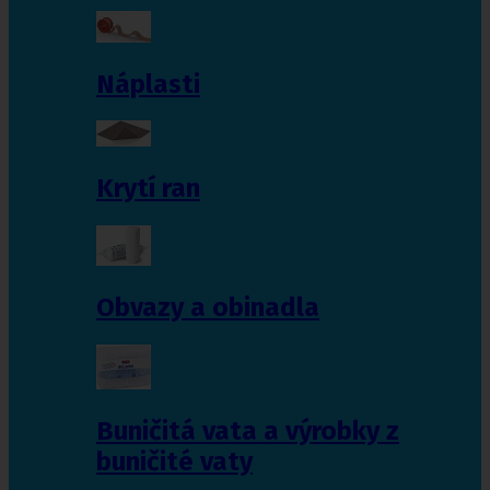
Náplasti
Krytí ran
Obvazy a obinadla
Buničitá vata a výrobky z
buničité vaty