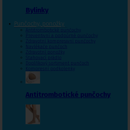
Bylinky
Punčochy, ponožky
Antitrombotické punčochy
Preventivní a podpůrné punčochy
Zdravotní kompresivní punčochy
Navlékače punčoch
Zdravotní ponožky
Stahovací prádlo
Doplňkový sortiment punčoch
Kompresní podkolenky
Antitrombotické punčochy