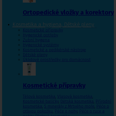
Ortopedické vložky a korektory
Kosmetika a hygiena, Dětské pleny
Kosmetické přípravky
Hygienické potřeby
Zubní hygiena
Hygienické systémy
Kosmetické a pedikérské nástroje
Dětské pleny
Úklidové prostředky pro domácnost
Kosmetické přípravky
Tělová kosmetika
,
Vlasová kosmetika
,
Kosmetické balíčky
,
Dětská kosmetika
,
Přírodní
kosmetika
,
S minerály z Mrtvého moře
,
Péče o
citlivou pokožku
,
Péče o nohy
,
Péče o ruce a