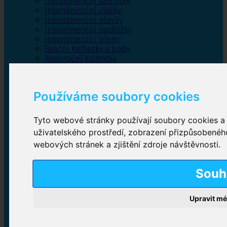
Inkontinenční kalhotky
Inkontinenční vložky
Inkontinenční plavky
Inkontinenční podložky
Inkontinenční pleny
Fixační kalhotky a body
Absorpční kalhotky
Péče o pánevní dno
Bylinky
Používáme soubory cookies
Tyto webové stránky používají soubory cookies a d
Inkontinenční kalhotky
uživatelského prostředí, zobrazení přizpůsobenéh
webových stránek a zjištění zdroje návštěvnosti.
Plenkové kalhotky navlékací
,
Plenkové kalhotky
zalepovací
,
Inkontinenční kalhotky dámské
,
Inkontinenční kalhotky pro muže
Souh
Upravit mé
Inkontinenční vložky