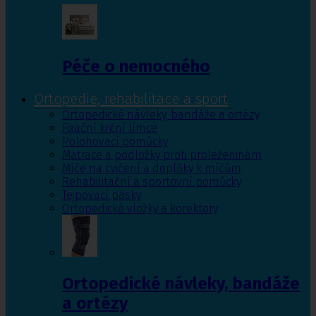
Péče o nemocného
Ortopedie, rehabilitace a sport
Ortopedické návleky, bandáže a ortézy
Fixační krční límce
Polohovací pomůcky
Matrace a podložky proti proleženinám
Míče na cvičení a doplňky k míčům
Rehabilitační a sportovní pomůcky
Tejpovací pásky
Ortopedické vložky a korektory
Ortopedické návleky, bandáže
a ortézy