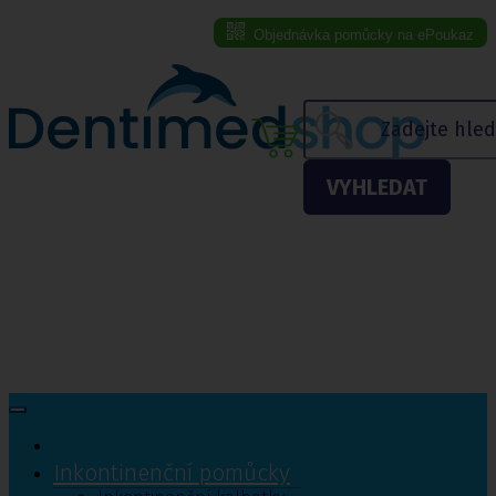
Objednávka pomůcky na ePoukaz
Menu eshopu
VYHLEDAT
Inkontinenční pomůcky