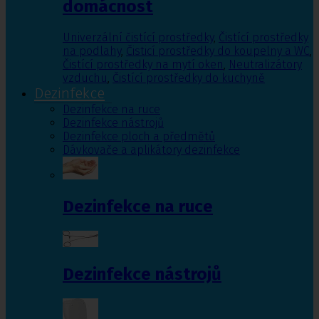
domácnost
Univerzální čistící prostředky
,
Čistící prostředky
na podlahy
,
Čisticí prostředky do koupelny a WC
,
Čistící prostředky na mytí oken
,
Neutralizátory
vzduchu
,
Čistící prostředky do kuchyně
Dezinfekce
Dezinfekce na ruce
Dezinfekce nástrojů
Dezinfekce ploch a předmětů
Dávkovače a aplikátory dezinfekce
Dezinfekce na ruce
Dezinfekce nástrojů