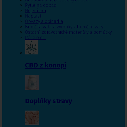
Pytle na odpad
Hojení ran
Náplasti
Obvazy a obinadla
Buničitá vata a výrobky z buničité vaty
Ostatní zdravotnické materiály a pomůcky
Péče o oči
CBD z konopí
Doplňky stravy