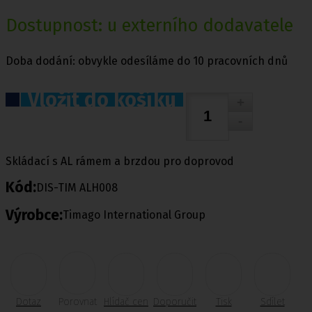
Dostupnost: u externího dodavatele
Doba dodání: obvykle odesíláme do 10 pracovních dnů
Vložit do košíku
Skládací s AL rámem a brzdou pro doprovod
Kód:
DIS-TIM ALH008
Výrobce:
Timago International Group
Dotaz
Porovnat
Hlídač cen
Doporučit
Tisk
Sdílet