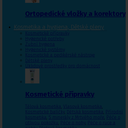
Ortopedické vložky a korektory
Kosmetika a hygiena, Dětské pleny
Kosmetické přípravky
Hygienické potřeby
Zubní hygiena
Hygienické systémy
Kosmetické a pedikérské nástroje
Dětské pleny
Úklidové prostředky pro domácnost
Kosmetické přípravky
Tělová kosmetika
,
Vlasová kosmetika
,
Kosmetické balíčky
,
Dětská kosmetika
,
Přírodní
kosmetika
,
S minerály z Mrtvého moře
,
Péče o
citlivou pokožku
,
Péče o nohy
,
Péče o ruce a