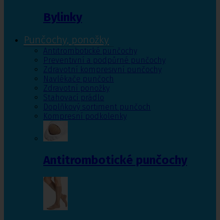
Bylinky
Punčochy, ponožky
Antitrombotické punčochy
Preventivní a podpůrné punčochy
Zdravotní kompresivní punčochy
Navlékače punčoch
Zdravotní ponožky
Stahovací prádlo
Doplňkový sortiment punčoch
Kompresní podkolenky
Antitrombotické punčochy