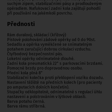
suchým zipem, stabilizačními pásy a prodlouženým
opěradlem. Nafukovací zadní kola zajišťují pohodlí
při používání na jakémkoli povrchu.
Přednosti
Rám duralový, skládací (křížový)
Pístové polohování zádové opěrky od 0 do 90st.
Sedadlo a opěrka vyměkčené se snímatelným
potahem zaručující dobrou cirkulaci vzduchu.
Čtyřbodový bezpečnostní pás.
Loketní opěrky odnímatelné dlouhé.
Zadní kola pneumatická 22" s parkovacími brzdami.
Pomocné brzdy pro doprovodnou osobu.
Přední kola plná 8"
Stabilizační kolečka proti překlopení vozíku dozadu.
Nastavení těžiště na předních kolech (pro pacienty
po amputacích dolních končetin).
Stupačky odklopitelné, odnímatelné s regulací úhlu
nastavení a polstrováním v lýtkové oblasti.
Barva potahu černá.
Barva rámu stříbrná.