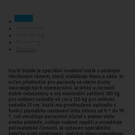
Popis
Hodnocení
Diskuze
(7x)
Dopravné
Soubory
Vozík Stable je speciální invalidní vozík s odolným
hliníkovým rámem, který stabilizuje hlavu a záda. Je
určen především pro pacienty se všemi druhy
neurologických onemocnění. Je lehký a zároveň
dobře ovladatelný a má maximální zatížení 100 kg
pro velikost sedadla 46 cm a 120 kg pro velikost
sedadla 51 cm. Vozík má prodloužené opěradlo s
funkcí plynulého nastavení úhlu sklonu od 0 ° do 90
°, což umožňuje pacientovi zůstat v poloze vleže
anebo pololeže, snižuje svalové napětí a usnadňuje
pečovatelské činnosti. Je vybaven speciálními
kolečky proti překlopení, opěrkou hlavy upevněnou