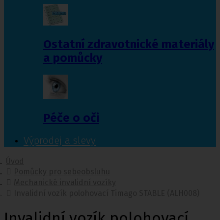
Ostatní zdravotnické materiály
a pomůcky
Péče o oči
Výprodej a slevy
Úvod
Pomůcky pro sebeobsluhu
Mechanické invalidní vozíky
Invalidní vozík polohovací Timago STABLE (ALH008)
Invalidní vozík polohovací