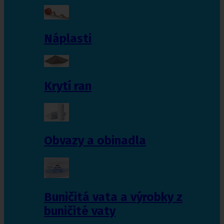
Náplasti
Krytí ran
Obvazy a obinadla
Buničitá vata a výrobky z
buničité vaty