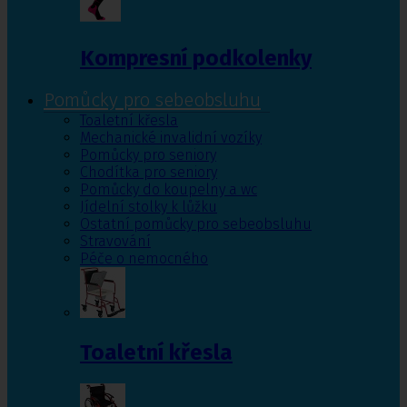
Kompresní podkolenky
Pomůcky pro sebeobsluhu
Toaletní křesla
Mechanické invalidní vozíky
Pomůcky pro seniory
Chodítka pro seniory
Pomůcky do koupelny a wc
Jídelní stolky k lůžku
Ostatní pomůcky pro sebeobsluhu
Stravování
Péče o nemocného
Toaletní křesla