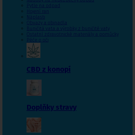
Pytle na odpad
Hojení ran
Náplasti
Obvazy a obinadla
Buničitá vata a výrobky z buničité vaty
Ostatní zdravotnické materiály a pomůcky
Péče o oči
CBD z konopí
Doplňky stravy