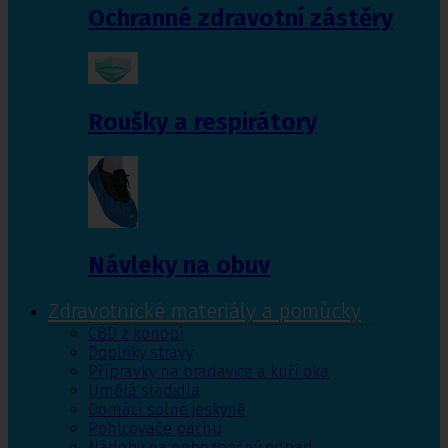
Ochranné zdravotní zástěry
Roušky a respirátory
Návleky na obuv
Zdravotnické materiály a pomůcky
CBD z konopí
Doplňky stravy
Přípravky na bradavice a kuří oka
Umělá sladidla
Domácí solné jeskyně
Pohlcovače pachu
Nádoby na nebezpečný odpad