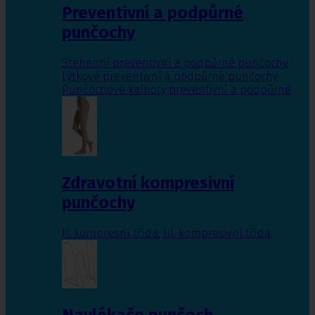
Preventivní a podpůrné
punčochy
Stehenní preventivní a podpůrné punčochy
,
Lýtkové preventivní a podpůrné punčochy
,
Punčochové kalhoty preventivní a podpůrné
Zdravotní kompresivní
punčochy
II. kompresní třída
,
III. kompresivní třída
Navlékače punčoch