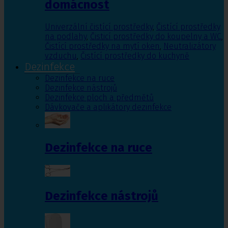
domácnost
Univerzální čistící prostředky
,
Čistící prostředky
na podlahy
,
Čisticí prostředky do koupelny a WC
,
Čistící prostředky na mytí oken
,
Neutralizátory
vzduchu
,
Čistící prostředky do kuchyně
Dezinfekce
Dezinfekce na ruce
Dezinfekce nástrojů
Dezinfekce ploch a předmětů
Dávkovače a aplikátory dezinfekce
Dezinfekce na ruce
Dezinfekce nástrojů