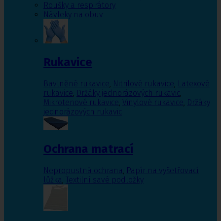
Roušky a respirátory
Návleky na obuv
Rukavice
Bavlněné rukavice
,
Nitrilové rukavice
,
Latexové
rukavice
,
Držáky jednorázových rukavic
,
Mikrotenové rukavice
,
Vinylové rukavice
,
Držáky
jednorázových rukavic
Ochrana matrací
Nepropustná ochrana
,
Papír na vyšetřovací
lůžka
,
Textilní savé podložky