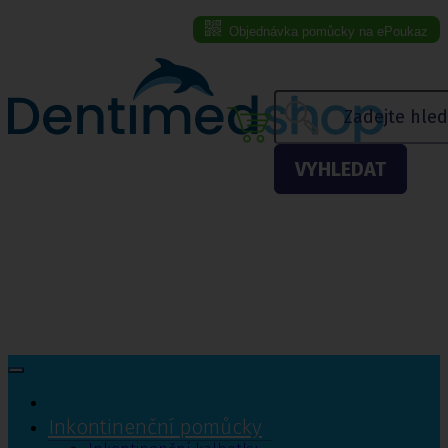
Objednávka pomůcky na ePoukaz
Menu eshopu
VYHLEDAT
Inkontinenční pomůcky