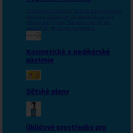
Osvěžovače vzduchu
,
Náplně do osvěžovačů
vzduchu
,
Zásobníky na papírové ručníky
,
Dávkováče mýdel
,
Papírové ručníky do
zásobníků
,
Mýdla do dávkovačů
Kosmetické a pedikérské
nástroje
Dětské pleny
Úklidové prostředky pro