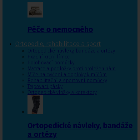
Péče o nemocného
Ortopedie, rehabilitace a sport
Ortopedické návleky, bandáže a ortézy
Fixační krční límce
Polohovací pomůcky
Matrace a podložky proti proleženinám
Míče na cvičení a doplňky k míčům
Rehabilitační a sportovní pomůcky
Tejpovací pásky
Ortopedické vložky a korektory
Ortopedické návleky, bandáže
a ortézy