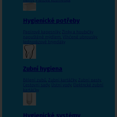
nehty
,
Pleťová kosmetika
Hygienické potřeby
Papírové kapesníky
,
Žínky a houbičky
napuštěné mýdlem
,
Vlhčené ubrousky
,
Jednorázové bryndáky
Zubní hygiena
Bělení zubů
,
Zubní kartáčky
,
Zubní pasty
,
Cestovní sady
,
Ústní vody
,
Elektrické zubní
kartáčky
Hygienické systémy