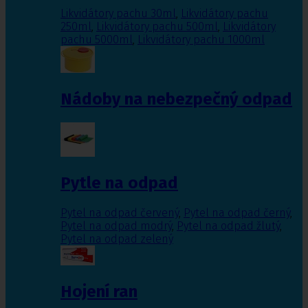
Likvidátory pachu 30ml
,
Likvidátory pachu
250ml
,
Likvidátory pachu 500ml
,
Likvidátory
pachu 5000ml
,
Likvidátory pachu 1000ml
Nádoby na nebezpečný odpad
Pytle na odpad
Pytel na odpad červený
,
Pytel na odpad černý
,
Pytel na odpad modrý
,
Pytel na odpad žlutý
,
Pytel na odpad zelený
Hojení ran