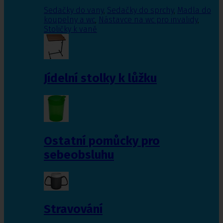
Sedačky do vany
,
Sedačky do sprchy
,
Madla do
koupelny a wc
,
Nástavce na wc pro invalidy
,
Stoličky k vaně
Jídelní stolky k lůžku
Ostatní pomůcky pro
sebeobsluhu
Stravování