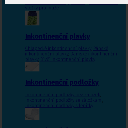
Inkontinenční vložky pro ženy
,
Inkontinenční
vložky pro muže
Inkontinenční plavky
Chlapecké inkontinenční plavky
,
Pánské
inkontinenční plavky
,
Dámské inkontinenční
plavky
,
Dívčí inkontinenční plavky
Inkontinenční podložky
Inkontinenční podložky bez záložek
,
Inkontinenční podložky se záložkami
,
Inkontinenční podložky s lepítky