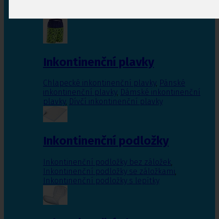
Inkontinenční vložky pro ženy
,
Inkontinenční
vložky pro muže
Inkontinenční plavky
Chlapecké inkontinenční plavky
,
Pánské
inkontinenční plavky
,
Dámské inkontinenční
plavky
,
Dívčí inkontinenční plavky
Inkontinenční podložky
Inkontinenční podložky bez záložek
,
Inkontinenční podložky se záložkami
,
Inkontinenční podložky s lepítky