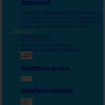
domácnost
Univerzální čistící prostředky
,
Čistící prostředky
na podlahy
,
Čisticí prostředky do koupelny a WC
,
Čistící prostředky na mytí oken
,
Neutralizátory
vzduchu
,
Čistící prostředky do kuchyně
Dezinfekce
Dezinfekce na ruce
Dezinfekce nástrojů
Dezinfekce ploch a předmětů
Dávkovače a aplikátory dezinfekce
Dezinfekce na ruce
Dezinfekce nástrojů