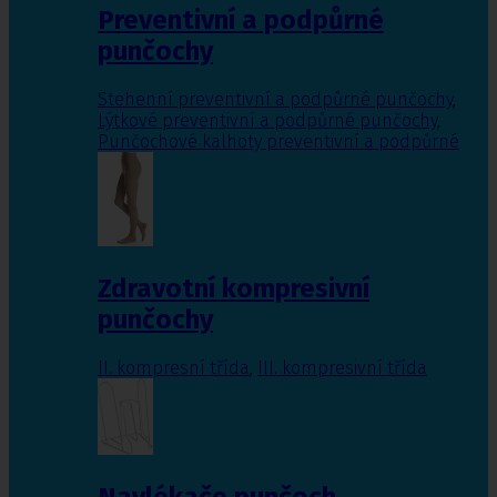
Preventivní a podpůrné
punčochy
Stehenní preventivní a podpůrné punčochy
,
Lýtkové preventivní a podpůrné punčochy
,
Punčochové kalhoty preventivní a podpůrné
Zdravotní kompresivní
punčochy
II. kompresní třída
,
III. kompresivní třída
Navlékače punčoch