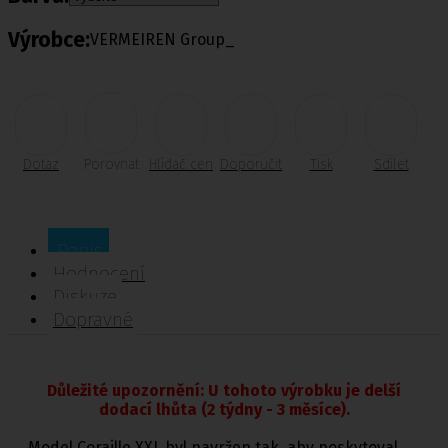
Výrobce:
VERMEIREN Group_
Dotaz
Porovnat
Hlídač cen
Doporučit
Tisk
Sdílet
Popis
Hodnocení
Diskuze
Dopravné
Důležité upozornění: U tohoto výrobku je delší
dodací lhůta (2 týdny - 3 měsíce).
Model Coraille XXL byl navržen tak, aby poskytoval