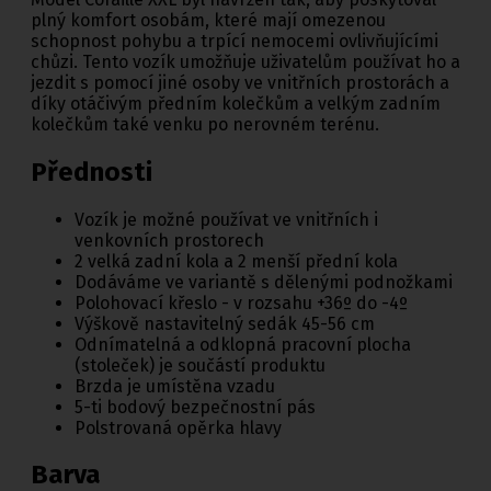
plný komfort osobám, které mají omezenou
schopnost pohybu a trpící nemocemi ovlivňujícími
chůzi. Tento vozík umožňuje uživatelům používat ho a
jezdit s pomocí jiné osoby ve vnitřních prostorách a
díky otáčivým předním kolečkům a velkým zadním
kolečkům také venku po nerovném terénu.
Přednosti
Vozík je možné používat ve vnitřních i
venkovních prostorech
2 velká zadní kola a 2 menší přední kola
Dodáváme ve variantě s dělenými podnožkami
Polohovací křeslo - v rozsahu +36º do -4º
Výškově nastavitelný sedák 45-56 cm
Odnímatelná a odklopná pracovní plocha
(stoleček) je součástí produktu
Brzda je umístěna vzadu
5-ti bodový bezpečnostní pás
Polstrovaná opěrka hlavy
Barva