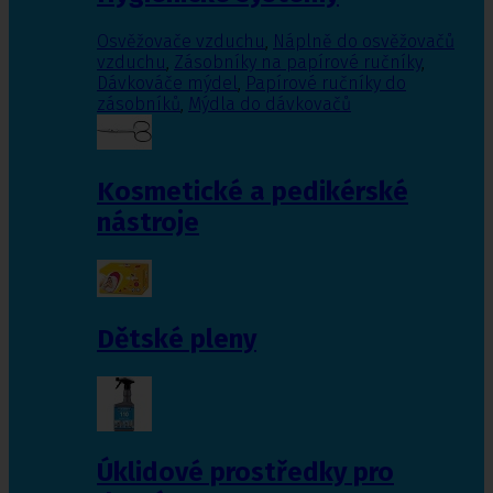
Osvěžovače vzduchu
,
Náplně do osvěžovačů
vzduchu
,
Zásobníky na papírové ručníky
,
Dávkováče mýdel
,
Papírové ručníky do
zásobníků
,
Mýdla do dávkovačů
Kosmetické a pedikérské
nástroje
Dětské pleny
Úklidové prostředky pro