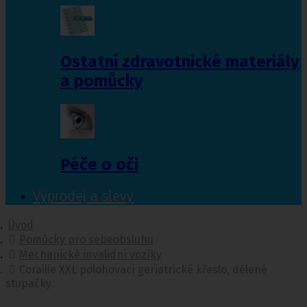
Ostatní zdravotnické materiály
a pomůcky
Péče o oči
Výprodej a slevy
Úvod
Pomůcky pro sebeobsluhu
Mechanické invalidní vozíky
Coraille XXL polohovací geriatrické křeslo, dělené
stupačky