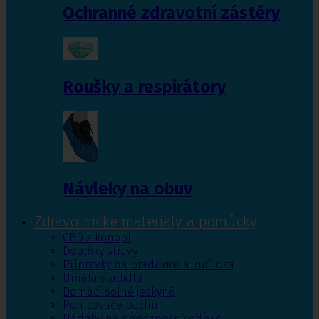
Ochranné zdravotní zástěry
Roušky a respirátory
Návleky na obuv
Zdravotnické materiály a pomůcky
CBD z konopí
Doplňky stravy
Přípravky na bradavice a kuří oka
Umělá sladidla
Domácí solné jeskyně
Pohlcovače pachu
Nádoby na nebezpečný odpad