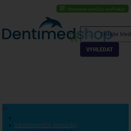
Objednávka pomůcky na ePoukaz
Menu eshopu
VYHLEDAT
Inkontinenční pomůcky