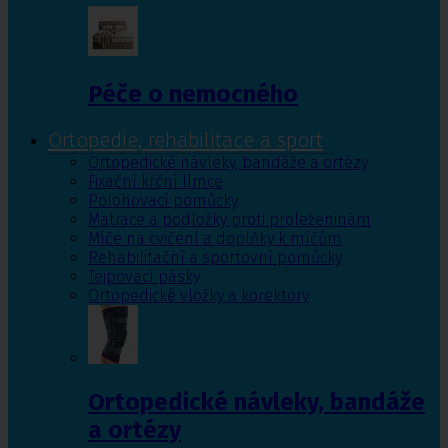
Péče o nemocného
Ortopedie, rehabilitace a sport
Ortopedické návleky, bandáže a ortézy
Fixační krční límce
Polohovací pomůcky
Matrace a podložky proti proleženinám
Míče na cvičení a doplňky k míčům
Rehabilitační a sportovní pomůcky
Tejpovací pásky
Ortopedické vložky a korektory
Ortopedické návleky, bandáže
a ortézy