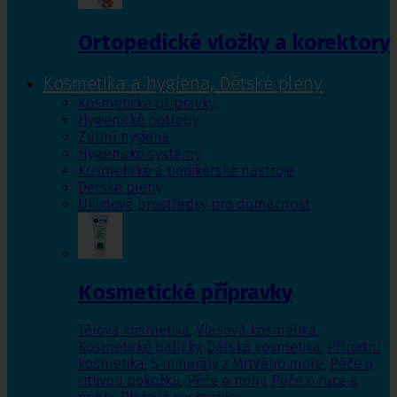
Ortopedické vložky a korektory
Kosmetika a hygiena, Dětské pleny
Kosmetické přípravky
Hygienické potřeby
Zubní hygiena
Hygienické systémy
Kosmetické a pedikérské nástroje
Dětské pleny
Úklidové prostředky pro domácnost
Kosmetické přípravky
Tělová kosmetika
,
Vlasová kosmetika
,
Kosmetické balíčky
,
Dětská kosmetika
,
Přírodní
kosmetika
,
S minerály z Mrtvého moře
,
Péče o
citlivou pokožku
,
Péče o nohy
,
Péče o ruce a