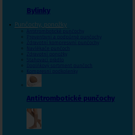
Bylinky
Punčochy, ponožky
Antitrombotické punčochy
Preventivní a podpůrné punčochy
Zdravotní kompresivní punčochy
Navlékače punčoch
Zdravotní ponožky
Stahovací prádlo
Doplňkový sortiment punčoch
Kompresní podkolenky
Antitrombotické punčochy