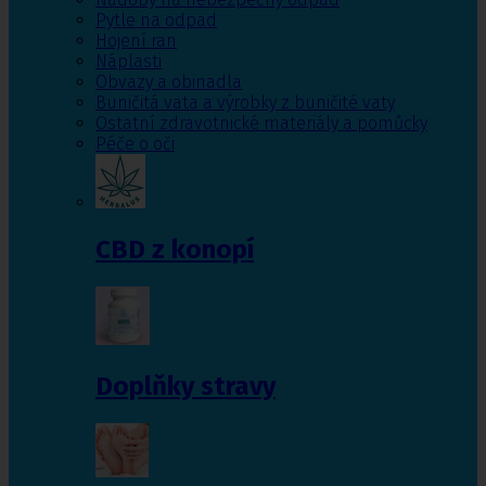
Pytle na odpad
Hojení ran
Náplasti
Obvazy a obinadla
Buničitá vata a výrobky z buničité vaty
Ostatní zdravotnické materiály a pomůcky
Péče o oči
CBD z konopí
Doplňky stravy