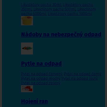
Likvidátory pachu 30ml
,
Likvidátory pachu
250ml
,
Likvidátory pachu 500ml
,
Likvidátory
pachu 5000ml
,
Likvidátory pachu 1000ml
Nádoby na nebezpečný odpad
Pytle na odpad
Pytel na odpad červený
,
Pytel na odpad černý
,
Pytel na odpad modrý
,
Pytel na odpad žlutý
,
Pytel na odpad zelený
Hojení ran