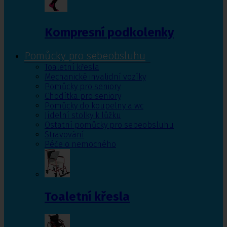
Kompresní podkolenky
Pomůcky pro sebeobsluhu
Toaletní křesla
Mechanické invalidní vozíky
Pomůcky pro seniory
Chodítka pro seniory
Pomůcky do koupelny a wc
Jídelní stolky k lůžku
Ostatní pomůcky pro sebeobsluhu
Stravování
Péče o nemocného
Toaletní křesla