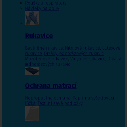
Roušky a respirátory
Návleky na obuv
Rukavice
Bavlněné rukavice
,
Nitrilové rukavice
,
Latexové
rukavice
,
Držáky jednorázových rukavic
,
Mikrotenové rukavice
,
Vinylové rukavice
,
Držáky
jednorázových rukavic
Ochrana matrací
Nepropustná ochrana
,
Papír na vyšetřovací
lůžka
,
Textilní savé podložky