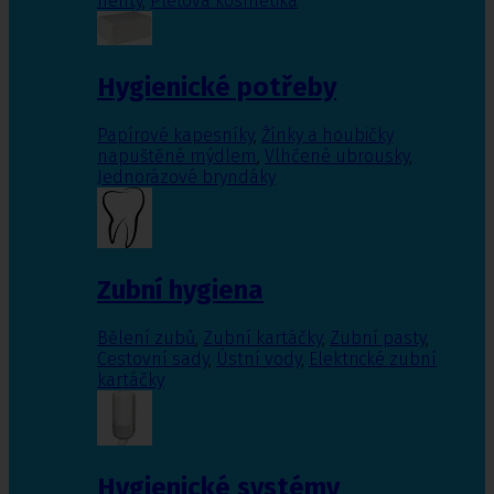
nehty
,
Pleťová kosmetika
Hygienické potřeby
Papírové kapesníky
,
Žínky a houbičky
napuštěné mýdlem
,
Vlhčené ubrousky
,
Jednorázové bryndáky
Zubní hygiena
Bělení zubů
,
Zubní kartáčky
,
Zubní pasty
,
Cestovní sady
,
Ústní vody
,
Elektrické zubní
kartáčky
Hygienické systémy