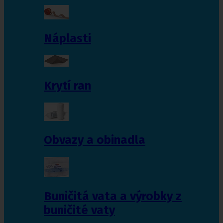
Náplasti
Krytí ran
Obvazy a obinadla
Buničitá vata a výrobky z
buničité vaty