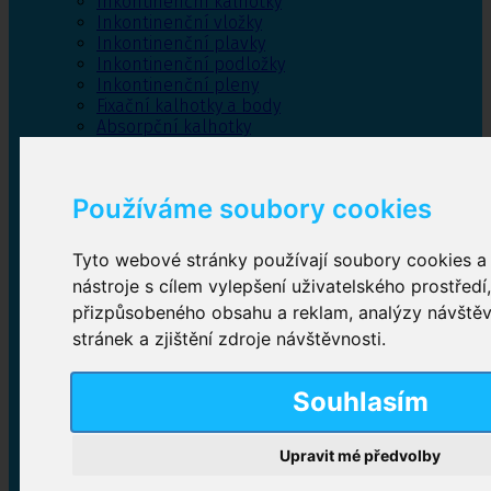
Inkontinenční kalhotky
Inkontinenční vložky
Inkontinenční plavky
Inkontinenční podložky
Inkontinenční pleny
Fixační kalhotky a body
Absorpční kalhotky
Péče o pánevní dno
Bylinky
Používáme soubory cookies
Tyto webové stránky používají soubory cookies a 
Inkontinenční kalhotky
nástroje s cílem vylepšení uživatelského prostředí
přizpůsobeného obsahu a reklam, analýzy návště
Plenkové kalhotky navlékací
,
Plenkové kalhotky
zalepovací
,
Inkontinenční kalhotky dámské
,
stránek a zjištění zdroje návštěvnosti.
Inkontinenční kalhotky pro muže
Souhlasím
Inkontinenční vložky
Upravit mé předvolby