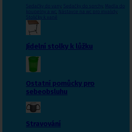
Sedačky do vany
,
Sedačky do sprchy
,
Madla do
koupelny a wc
,
Nástavce na wc pro invalidy
,
Stoličky k vaně
Jídelní stolky k lůžku
Ostatní pomůcky pro
sebeobsluhu
Stravování