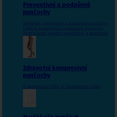
Preventivní a podpůrné
punčochy
Stehenní preventivní a podpůrné punčochy
,
Lýtkové preventivní a podpůrné punčochy
,
Punčochové kalhoty preventivní a podpůrné
Zdravotní kompresivní
punčochy
II. kompresní třída
,
III. kompresivní třída
Navlékače punčoch