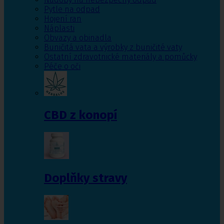
Pytle na odpad
Hojení ran
Náplasti
Obvazy a obinadla
Buničitá vata a výrobky z buničité vaty
Ostatní zdravotnické materiály a pomůcky
Péče o oči
CBD z konopí
Doplňky stravy