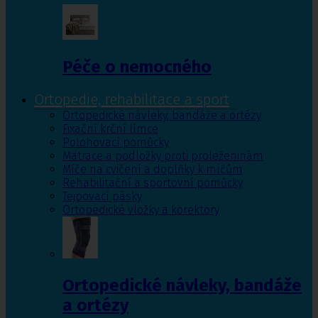
Péče o nemocného
Ortopedie, rehabilitace a sport
Ortopedické návleky, bandáže a ortézy
Fixační krční límce
Polohovací pomůcky
Matrace a podložky proti proleženinám
Míče na cvičení a doplňky k míčům
Rehabilitační a sportovní pomůcky
Tejpovací pásky
Ortopedické vložky a korektory
Ortopedické návleky, bandáže
a ortézy