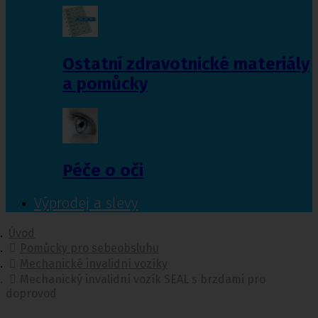
Ostatní zdravotnické materiály
a pomůcky
Péče o oči
Výprodej a slevy
Úvod
Pomůcky pro sebeobsluhu
Mechanické invalidní vozíky
Mechanický invalidní vozík SEAL s brzdami pro
doprovod