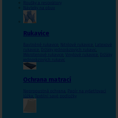
Roušky a respirátory
Návleky na obuv
Rukavice
Bavlněné rukavice
,
Nitrilové rukavice
,
Latexové
rukavice
,
Držáky jednorázových rukavic
,
Mikrotenové rukavice
,
Vinylové rukavice
,
Držáky
jednorázových rukavic
Ochrana matrací
Nepropustná ochrana
,
Papír na vyšetřovací
lůžka
,
Textilní savé podložky