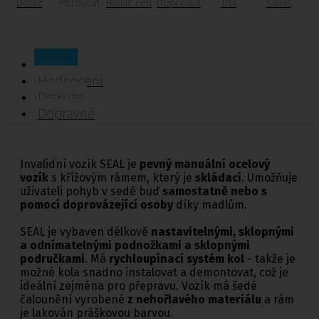
Dotaz
Porovnat
Hlídač cen
Doporučit
Tisk
Sdílet
Popis
Hodnocení
Diskuze
Dopravné
Invalidní vozík SEAL je
pevný manuální ocelový
vozík
s křížovým rámem, který je
skládací
. Umožňuje
uživateli pohyb v sedě buď
samostatně nebo s
pomocí doprovázející osoby
díky madlům.
SEAL je vybaven délkově
nastavitelnými, sklopnými
a odnímatelnými podnožkami a sklopnými
područkami
. Má
rychloupínací systém kol
- takže je
možné kola snadno instalovat a demontovat, což je
ideální zejména pro přepravu. Vozík má šedé
čalounění vyrobené
z nehořlavého materiálu
a rám
je lakován práškovou barvou.