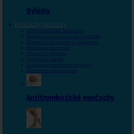
Bylinky
Punčochy, ponožky
Antitrombotické punčochy
Preventivní a podpůrné punčochy
Zdravotní kompresivní punčochy
Navlékače punčoch
Zdravotní ponožky
Stahovací prádlo
Doplňkový sortiment punčoch
Kompresní podkolenky
Antitrombotické punčochy