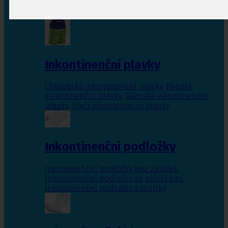
Inkontinenční vložky pro ženy
,
Inkontinenční
vložky pro muže
Inkontinenční plavky
Chlapecké inkontinenční plavky
,
Pánské
inkontinenční plavky
,
Dámské inkontinenční
plavky
,
Dívčí inkontinenční plavky
Inkontinenční podložky
Inkontinenční podložky bez záložek
,
Inkontinenční podložky se záložkami
,
Inkontinenční podložky s lepítky