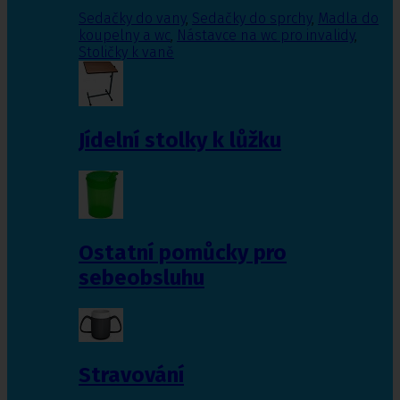
Sedačky do vany
,
Sedačky do sprchy
,
Madla do
koupelny a wc
,
Nástavce na wc pro invalidy
,
Stoličky k vaně
Jídelní stolky k lůžku
Ostatní pomůcky pro
sebeobsluhu
Stravování