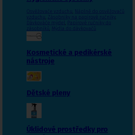
Osvěžovače vzduchu
,
Náplně do osvěžovačů
vzduchu
,
Zásobníky na papírové ručníky
,
Dávkováče mýdel
,
Papírové ručníky do
zásobníků
,
Mýdla do dávkovačů
Kosmetické a pedikérské
nástroje
Dětské pleny
Úklidové prostředky pro