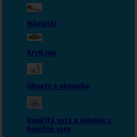
Náplasti
Krytí ran
Obvazy a obinadla
Buničitá vata a výrobky z
buničité vaty