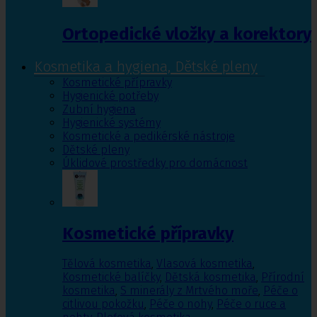
Ortopedické vložky a korektory
Kosmetika a hygiena, Dětské pleny
Kosmetické přípravky
Hygienické potřeby
Zubní hygiena
Hygienické systémy
Kosmetické a pedikérské nástroje
Dětské pleny
Úklidové prostředky pro domácnost
Kosmetické přípravky
Tělová kosmetika
,
Vlasová kosmetika
,
Kosmetické balíčky
,
Dětská kosmetika
,
Přírodní
kosmetika
,
S minerály z Mrtvého moře
,
Péče o
citlivou pokožku
,
Péče o nohy
,
Péče o ruce a