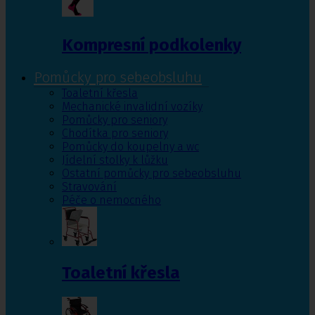
Kompresní podkolenky
Pomůcky pro sebeobsluhu
Toaletní křesla
Mechanické invalidní vozíky
Pomůcky pro seniory
Chodítka pro seniory
Pomůcky do koupelny a wc
Jídelní stolky k lůžku
Ostatní pomůcky pro sebeobsluhu
Stravování
Péče o nemocného
Toaletní křesla