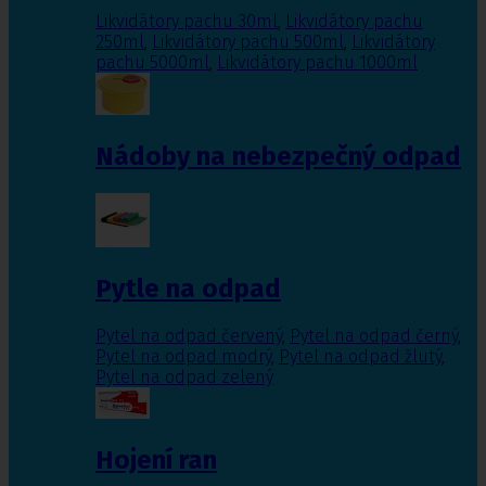
Likvidátory pachu 30ml
,
Likvidátory pachu
250ml
,
Likvidátory pachu 500ml
,
Likvidátory
pachu 5000ml
,
Likvidátory pachu 1000ml
Nádoby na nebezpečný odpad
Pytle na odpad
Pytel na odpad červený
,
Pytel na odpad černý
,
Pytel na odpad modrý
,
Pytel na odpad žlutý
,
Pytel na odpad zelený
Hojení ran