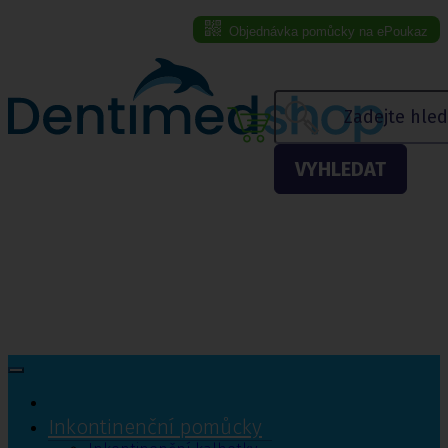
Objednávka pomůcky na ePoukaz
Menu eshopu
VYHLEDAT
Inkontinenční pomůcky