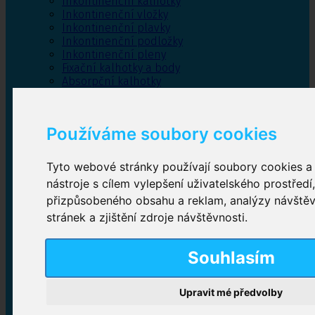
Inkontinenční kalhotky
Inkontinenční vložky
Inkontinenční plavky
Inkontinenční podložky
Inkontinenční pleny
Fixační kalhotky a body
Absorpční kalhotky
Péče o pánevní dno
Bylinky
Používáme soubory cookies
Tyto webové stránky používají soubory cookies a 
Inkontinenční kalhotky
nástroje s cílem vylepšení uživatelského prostředí
přizpůsobeného obsahu a reklam, analýzy návště
Plenkové kalhotky navlékací
,
Plenkové kalhotky
zalepovací
,
Inkontinenční kalhotky dámské
,
stránek a zjištění zdroje návštěvnosti.
Inkontinenční kalhotky pro muže
Souhlasím
Inkontinenční vložky
Upravit mé předvolby