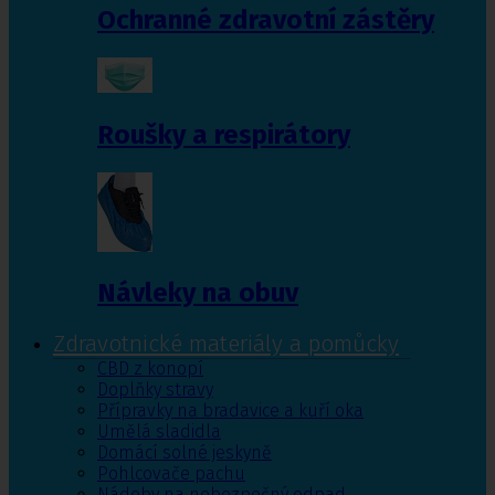
Ochranné zdravotní zástěry
Roušky a respirátory
Návleky na obuv
Zdravotnické materiály a pomůcky
CBD z konopí
Doplňky stravy
Přípravky na bradavice a kuří oka
Umělá sladidla
Domácí solné jeskyně
Pohlcovače pachu
Nádoby na nebezpečný odpad