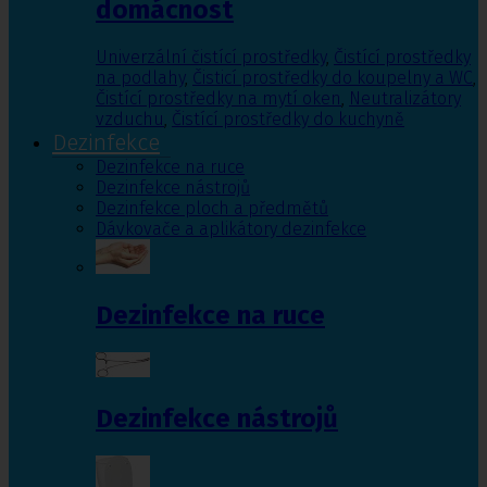
domácnost
Univerzální čistící prostředky
,
Čistící prostředky
na podlahy
,
Čisticí prostředky do koupelny a WC
,
Čistící prostředky na mytí oken
,
Neutralizátory
vzduchu
,
Čistící prostředky do kuchyně
Dezinfekce
Dezinfekce na ruce
Dezinfekce nástrojů
Dezinfekce ploch a předmětů
Dávkovače a aplikátory dezinfekce
Dezinfekce na ruce
Dezinfekce nástrojů