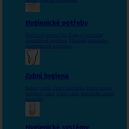
nehty
,
Pleťová kosmetika
Hygienické potřeby
Papírové kapesníky
,
Žínky a houbičky
napuštěné mýdlem
,
Vlhčené ubrousky
,
Jednorázové bryndáky
Zubní hygiena
Bělení zubů
,
Zubní kartáčky
,
Zubní pasty
,
Cestovní sady
,
Ústní vody
,
Elektrické zubní
kartáčky
Hygienické systémy