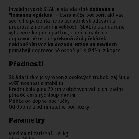
Invalidní vozík SEAL je standardně
dodáván s
"lomenou opěrkou"
- která může podpořit aktivaci
sedícího pacienta nebo usnadnit skladování a
přepravu zmenšením velikosti. SEAL je standardně
vybaven sklopnou patkou, která usnadňuje
doprovodné osobě
překonávání překážek
nakloněním vozíku dozadu
.
Brzdy na madlech
pomáhají doprovodné osobě při sjíždění z kopce.
Přednosti
Skládací rám je vyroben z ocelových trubek, zajišťuje
vyšší nosnost a stabilitu
Přední kola plná 20 cm v otočných vidlicích, zadní
plná 60 cm s rychloupínáním
Měkké odklopné područky
Odklopné a odnímatelné podnožky
Parametry
Maximální zatížení: 135 kg