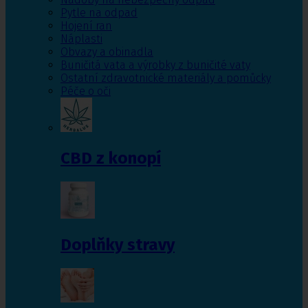
Pytle na odpad
Hojení ran
Náplasti
Obvazy a obinadla
Buničitá vata a výrobky z buničité vaty
Ostatní zdravotnické materiály a pomůcky
Péče o oči
CBD z konopí
Doplňky stravy