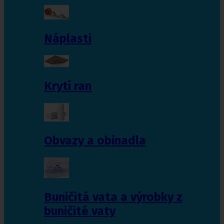
Náplasti
Krytí ran
Obvazy a obinadla
Buničitá vata a výrobky z
buničité vaty