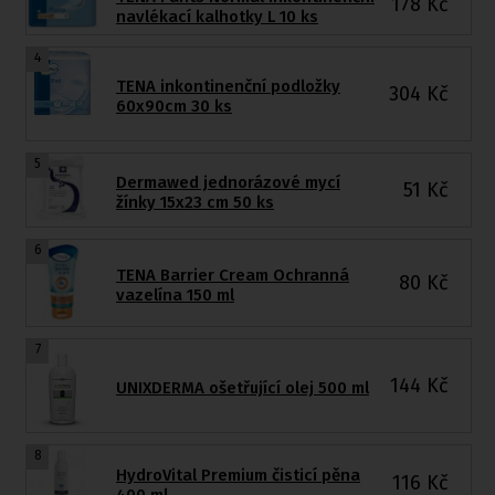
178
Kč
navlékací kalhotky L 10 ks
4
TENA inkontinenční podložky
304
Kč
60x90cm 30 ks
5
Dermawed jednorázové mycí
51
Kč
žínky 15x23 cm 50 ks
6
TENA Barrier Cream Ochranná
80
Kč
vazelína 150 ml
7
144
Kč
UNIXDERMA ošetřující olej 500 ml
8
HydroVital Premium čisticí pěna
116
Kč
400 ml