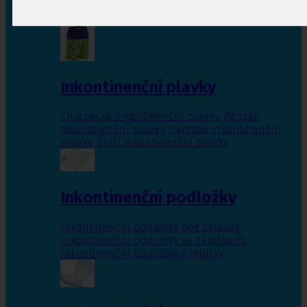
Inkontinenční vložky pro ženy
,
Inkontinenční
vložky pro muže
Inkontinenční plavky
Chlapecké inkontinenční plavky
,
Pánské
inkontinenční plavky
,
Dámské inkontinenční
plavky
,
Dívčí inkontinenční plavky
Inkontinenční podložky
Inkontinenční podložky bez záložek
,
Inkontinenční podložky se záložkami
,
Inkontinenční podložky s lepítky