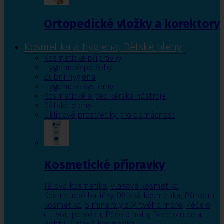
Ortopedické vložky a korektory
Kosmetika a hygiena, Dětské pleny
Kosmetické přípravky
Hygienické potřeby
Zubní hygiena
Hygienické systémy
Kosmetické a pedikérské nástroje
Dětské pleny
Úklidové prostředky pro domácnost
Kosmetické přípravky
Tělová kosmetika
,
Vlasová kosmetika
,
Kosmetické balíčky
,
Dětská kosmetika
,
Přírodní
kosmetika
,
S minerály z Mrtvého moře
,
Péče o
citlivou pokožku
,
Péče o nohy
,
Péče o ruce a