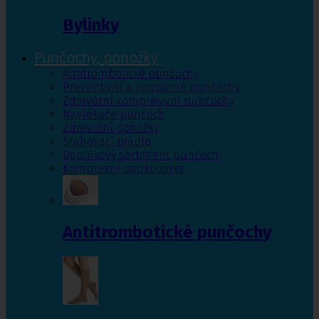
Bylinky
Punčochy, ponožky
Antitrombotické punčochy
Preventivní a podpůrné punčochy
Zdravotní kompresivní punčochy
Navlékače punčoch
Zdravotní ponožky
Stahovací prádlo
Doplňkový sortiment punčoch
Kompresní podkolenky
Antitrombotické punčochy