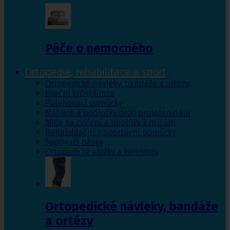
Péče o nemocného
Ortopedie, rehabilitace a sport
Ortopedické návleky, bandáže a ortézy
Fixační krční límce
Polohovací pomůcky
Matrace a podložky proti proleženinám
Míče na cvičení a doplňky k míčům
Rehabilitační a sportovní pomůcky
Tejpovací pásky
Ortopedické vložky a korektory
Ortopedické návleky, bandáže
a ortézy