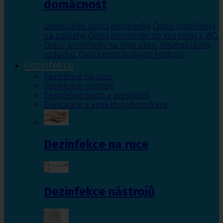
domácnost
Univerzální čistící prostředky
,
Čistící prostředky
na podlahy
,
Čisticí prostředky do koupelny a WC
,
Čistící prostředky na mytí oken
,
Neutralizátory
vzduchu
,
Čistící prostředky do kuchyně
Dezinfekce
Dezinfekce na ruce
Dezinfekce nástrojů
Dezinfekce ploch a předmětů
Dávkovače a aplikátory dezinfekce
Dezinfekce na ruce
Dezinfekce nástrojů