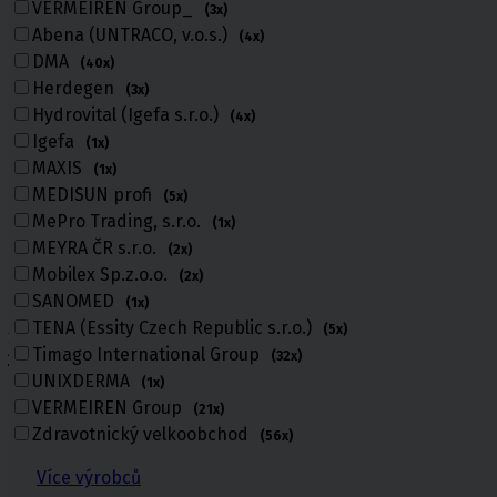
VERMEIREN Group_
(3x)
Abena (UNTRACO, v.o.s.)
(4x)
DMA
(40x)
Herdegen
(3x)
Hydrovital (Igefa s.r.o.)
(4x)
Igefa
(1x)
MAXIS
(1x)
MEDISUN profi
(5x)
MePro Trading, s.r.o.
(1x)
MEYRA ČR s.r.o.
(2x)
Mobilex Sp.z.o.o.
(2x)
SANOMED
(1x)
TENA (Essity Czech Republic s.r.o.)
(5x)
Úvod
Timago International Group
(32x)
Pomůcky pro sebeobsluhu
UNIXDERMA
(1x)
Pomůcky pro sebeobsluhu
VERMEIREN Group
(21x)
Zdravotnický velkoobchod
(56x)
Více výrobců