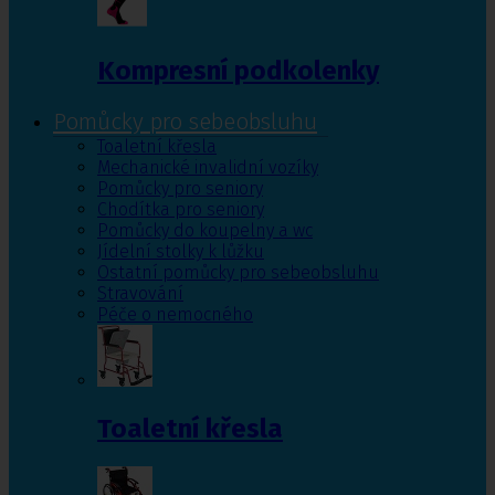
Kompresní podkolenky
Pomůcky pro sebeobsluhu
Toaletní křesla
Mechanické invalidní vozíky
Pomůcky pro seniory
Chodítka pro seniory
Pomůcky do koupelny a wc
Jídelní stolky k lůžku
Ostatní pomůcky pro sebeobsluhu
Stravování
Péče o nemocného
Toaletní křesla