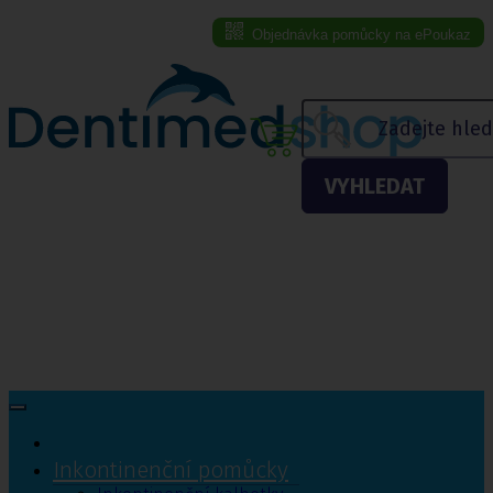
Objednávka pomůcky na ePoukaz
Menu eshopu
VYHLEDAT
Inkontinenční pomůcky