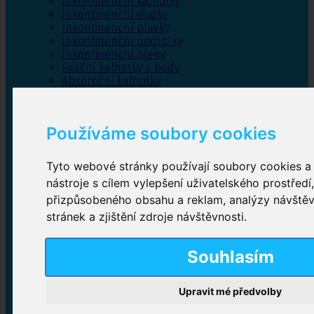
Inkontinenční kalhotky
Inkontinenční vložky
Inkontinenční plavky
Inkontinenční podložky
Inkontinenční pleny
Fixační kalhotky a body
Absorpční kalhotky
Péče o pánevní dno
Bylinky
Používáme soubory cookies
Tyto webové stránky používají soubory cookies a 
Inkontinenční kalhotky
nástroje s cílem vylepšení uživatelského prostředí
přizpůsobeného obsahu a reklam, analýzy návště
Plenkové kalhotky navlékací
,
Plenkové kalhotky
zalepovací
,
Inkontinenční kalhotky dámské
,
stránek a zjištění zdroje návštěvnosti.
Inkontinenční kalhotky pro muže
Souhlasím
Inkontinenční vložky
Upravit mé předvolby