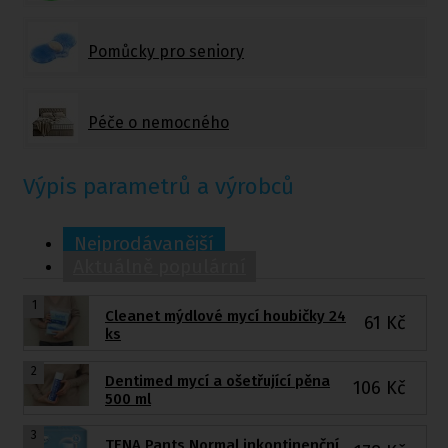
Pomůcky pro seniory
Péče o nemocného
Výpis parametrů a výrobců
Nejprodávanější
Aktuálně populární
1
Cleanet mýdlové mycí houbičky 24
61
Kč
ks
2
Dentimed mycí a ošetřující pěna
106
Kč
500 ml
3
TENA Pants Normal inkontinenční