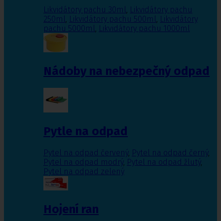
Likvidátory pachu 30ml
,
Likvidátory pachu
250ml
,
Likvidátory pachu 500ml
,
Likvidátory
pachu 5000ml
,
Likvidátory pachu 1000ml
Nádoby na nebezpečný odpad
Pytle na odpad
Pytel na odpad červený
,
Pytel na odpad černý
,
Pytel na odpad modrý
,
Pytel na odpad žlutý
,
Pytel na odpad zelený
Hojení ran