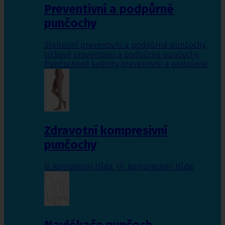
Preventivní a podpůrné
punčochy
Stehenní preventivní a podpůrné punčochy
,
Lýtkové preventivní a podpůrné punčochy
,
Punčochové kalhoty preventivní a podpůrné
Zdravotní kompresivní
punčochy
II. kompresní třída
,
III. kompresivní třída
Navlékače punčoch