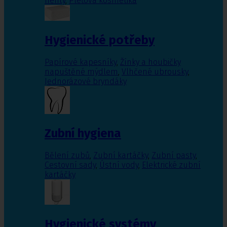
nehty
,
Pleťová kosmetika
Hygienické potřeby
Papírové kapesníky
,
Žínky a houbičky
napuštěné mýdlem
,
Vlhčené ubrousky
,
Jednorázové bryndáky
Zubní hygiena
Bělení zubů
,
Zubní kartáčky
,
Zubní pasty
,
Cestovní sady
,
Ústní vody
,
Elektrické zubní
kartáčky
Hygienické systémy