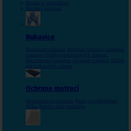
Roušky a respirátory
Návleky na obuv
Rukavice
Bavlněné rukavice
,
Nitrilové rukavice
,
Latexové
rukavice
,
Držáky jednorázových rukavic
,
Mikrotenové rukavice
,
Vinylové rukavice
,
Držáky
jednorázových rukavic
Ochrana matrací
Nepropustná ochrana
,
Papír na vyšetřovací
lůžka
,
Textilní savé podložky