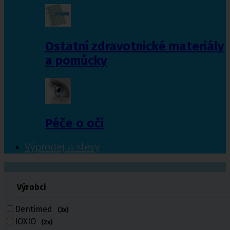
Ostatní zdravotnické materiály
a pomůcky
Péče o oči
Výprodej a slevy
601 372 641
Výrobci
461 616 039
volejte
Dentimed
(3x)
IOXIO
(2x)