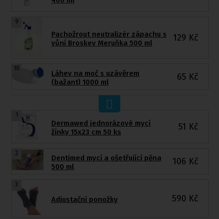
9
Pachožrout neutralizér zápachu s
129
Kč
vůní Broskev Meruňka 500 ml
10
Láhev na moč s uzávěrem
65
Kč
(bažant) 1000 ml
1
Dermawed jednorázové mycí
51
Kč
žínky 15x23 cm 50 ks
2
Dentimed mycí a ošetřující pěna
106
Kč
500 ml
3
590
Kč
Adjustační ponožky