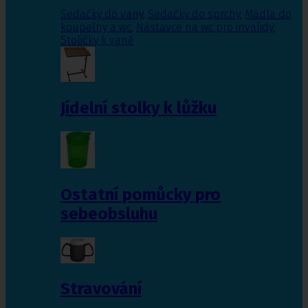
Sedačky do vany
,
Sedačky do sprchy
,
Madla do
koupelny a wc
,
Nástavce na wc pro invalidy
,
Stoličky k vaně
Jídelní stolky k lůžku
Ostatní pomůcky pro
sebeobsluhu
Stravování